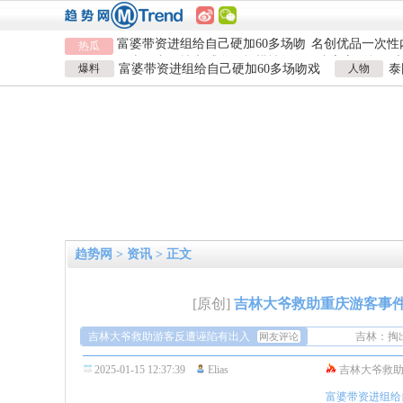
河南重大刑案嫌疑人逃窜时伤害多
情侣平潭翻墙拍
人
富婆带资进组给自己硬加60多场吻
名创优品一次性
热瓜
戏
河南三支一扶考试存在规模性组织
1岁宝宝碰坏纸
作弊犯罪
河南重大刑案嫌疑人逃窜时伤害多
924元
情侣平潭翻墙拍
爆料
富婆带资进组给自己硬加60多场吻戏
人物
泰
人
富婆带资进组给自己硬加60多场吻
名创优品一次性
男演员钟宇飞崩溃自曝遇富婆加吻戏
泰
戏
河南三支一扶考试存在规模性组织
1岁宝宝碰坏纸
作弊犯罪
924元
趋势网
>
资讯
> 正文
[原创]
吉林大爷救助重庆游客事
第一次遇
吉林大爷救助游客反遭诬陷有出入
方各执一
吉林：掏
网友评论
看了通告
2025-01-15 12:37:39
Elias
吉林大爷救
队，有些
第一次遇
反而是有
方各执一
吉林：掏
富婆带资进组给