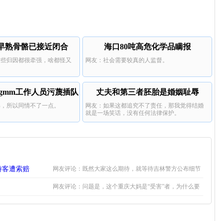
早熟骨骼已接近闭合
海口80吨高危化学品瞒报
这些归因都很牵强，啥都怪又
网友：社会需要较真的人监督。
gmm工作人员污蔑插队
丈夫和第三者胚胎是婚姻耻辱
解，所以同情不了一点。
网友：如果这都追究不了责任，那我觉得结婚
就是一场笑话，没有任何法律保护。
游客遭索赔
网友评论：既然大家这么期待，就等待吉林警方公布细节
吧。
网友评论：问题是，这个重庆大妈是“受害”者，为什么要
拉黑大爷，然后离开东北？