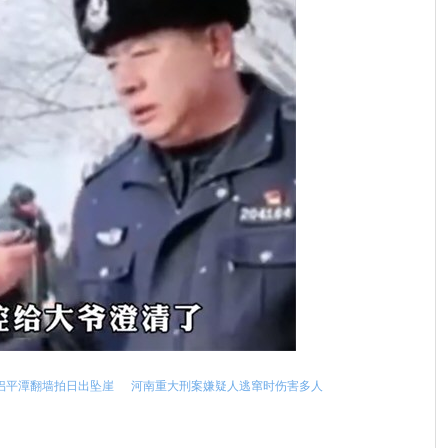
侣平潭翻墙拍日出坠崖
河南重大刑案嫌疑人逃窜时伤害多人