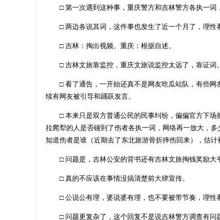
□ 第一次遇到这种事，重庆警方和吉林警方各执一词
□ 两边各说其词，这件事也发生了近一个月了，理
□ 吉林：掏出视频。重庆：根据自述。
□ 吉林文旅靠监控，重庆文旅说监控太远了，靠证词
□ 看了通告，一开始还真不是网友吃瓜站队，有些
续有网友被引导和踊跃发言。
□ 本来只是双方普通公民的民事纠纷，偏偏官方下
拉爬犁的人是否碰到了伤者各执一词，网络再一放大，多
知道伤者是谁（近期去了东北旅游骨折摔伤回来），估计
□ 问题是，吉林公安的背书还有吉林文旅掏钱奖励大
□ 真的不应该在事情没搞清楚前大肆宣传。
□ 公说公有理，婆说婆有理，也不要被带节奏，理
□ 问题更复杂了，这个回复不是说吉林警方调查有问