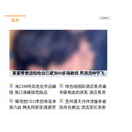
爆料
富婆带资进组给自己硬加60多场吻戏 男演员钟宇飞
崩溃自曝遇富婆加吻戏
海口80吨高危化学品瞒
维也纳国际酒店客房遍
报 海口港瞒报危险品
布吸饱血的床虱 酒店客房
有虫员工反怪顾客不查
曝理想CEO李想将迎来
贵州通天河伴漂服务被
第六娃 网友阿那亚偶遇理
指存在擦边 漂流景区亲密
想CEO一家
服务尺度按等级收费