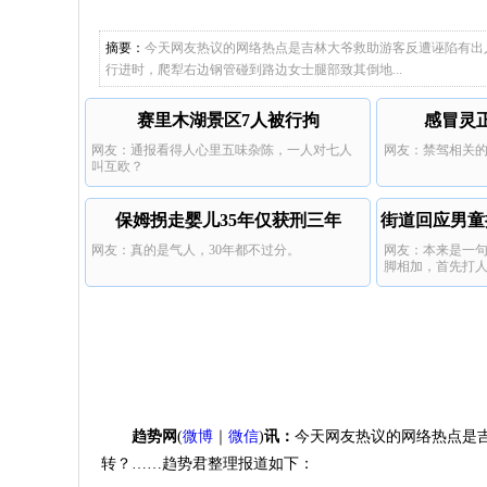
陆续有网
看了通告
规模性组织作弊
队，有些
摘要：
今天网友热议的网络热点是吉林大爷救助游客反遭诬陷有出
反而是有
行进时，爬犁右边钢管碰到路边女士腿部致其倒地...
陆续有网
赛里木湖景区7人被行拘
感冒灵
网友：通报看得人心里五味杂陈，一人对七人
网友：禁驾相关
叫互欧？
保姆拐走婴儿35年仅获刑三年
街道回应男童
网友：真的是气人，30年都不过分。
网友：本来是一
脚相加，首先打
上，最后还被狼
力都不行。
趋势网
(
微博
｜
微信
)
讯：
今天网友热议的网络热点是
转？……趋势君整理报道如下：