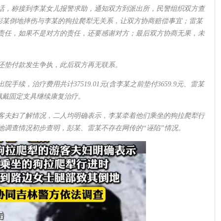
电话，称接到李某女儿报警求助，通知双方到派出所，民警组织双方查
出彭某倒地摔伤与李某的狗拉爬犁无关系，让双方协商赔偿事宜；雷某
责任，如果不是对方的责任，还要感谢对方；最后双方协商无果，未
退还垫付款发生争执，此后双方再无联系。
手续，治疗费用共计37519.01元(含李某之前垫付3659.9元、雷某
彭某佩戴固定支具继续康复治疗。
客夫妇了解情况，二人均明确表示，李某牵着他们乘坐的狗拉爬犁行
地调查情况初步查明，彭某、雷某不存在网传的“诬陷”情况。