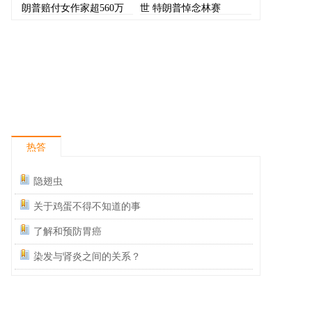
朗普赔付女作家超560万
世 特朗普悼念林赛
美元
热答
隐翅虫
关于鸡蛋不得不知道的事
了解和预防胃癌
染发与肾炎之间的关系？