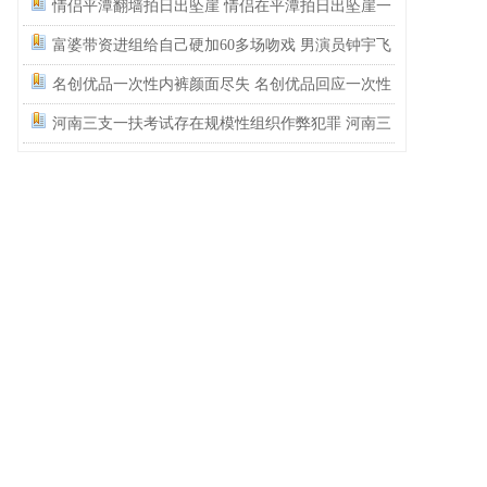
情侣平潭翻墙拍日出坠崖 情侣在平潭拍日出坠崖一
死一伤
富婆带资进组给自己硬加60多场吻戏 男演员钟宇飞
崩溃自曝遇富婆加吻戏
名创优品一次性内裤颜面尽失 名创优品回应一次性
内裤被吐槽质量差
河南三支一扶考试存在规模性组织作弊犯罪 河南三
支一扶考试按人头给分数