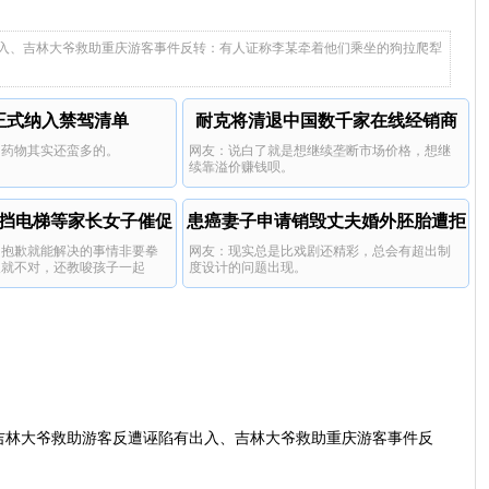
友被引导和踊跃发言。
，一开始还真不是网友吃瓜站
对拉爬犁的人是否碰到了伤者各执一
能冤枉好人，也不能放过任何一个坏
了，靠证词。
本来只是双方普通公民的民事纠纷，偏
犯罪
1岁宝宝碰坏纸巾盒三亚酒店索赔924元
网友甚至不知道发生了什么。
词，网络再一放大，多少人的情绪就冲
人。
偏官方下场把事情发酵，又是拍视频又
入、吉林大爷救助重庆游客事件反转：有人证称李某牵着他们乘坐的狗拉爬犁
些文旅先着急切入…这才慢慢
着伤者一家去了，再加上现实生活估计
是把事情定性为好人好事。本身两边就
友被引导和踊跃发言。
也有熟悉的人知道伤者是谁（近期去了
对拉爬犁的人是否碰到了伤者各执一
东北旅游骨折摔伤回来），估计被周边
词，网络再一放大，多少人的情绪就冲
情绪搞到了。
着伤者一家去了，再加上现实生活估计
正式纳入禁驾清单
耐克将清退中国数千家在线经销商
也有熟悉的人知道伤者是谁（近期去了
的药物其实还蛮多的。
网友：说白了就是想继续垄断市场价格，想继
东北旅游骨折摔伤回来），估计被周边
续靠溢价赚钱呗。
情绪搞到了。
挡电梯等家长女子催促
患癌妻子申请销毁丈夫婚外胚胎遭拒
句抱歉就能解决的事情非要拳
网友：现实总是比戏剧还精彩，总会有超出制
被打
人就不对，还教唆孩子一起
度设计的问题出现。
狈的反杀，素质，家教加战斗
吉林大爷救助游客反遭诬陷有出入、吉林大爷救助重庆游客事件反