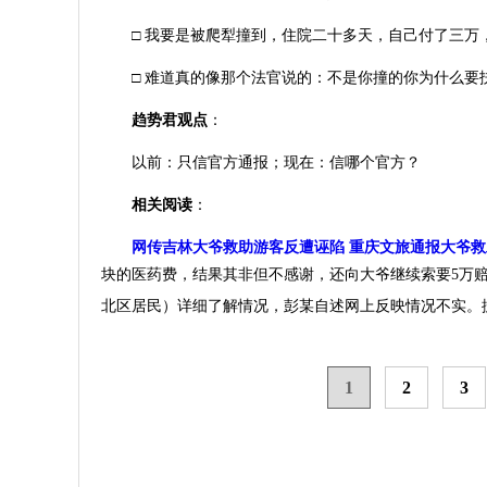
□ 我要是被爬犁撞到，住院二十多天，自己付了三万
□ 难道真的像那个法官说的：不是你撞的你为什么要
趋势君观点
：
以前：只信官方通报；现在：信哪个官方？
相关阅读
：
网传吉林大爷救助游客反遭诬陷 重庆文旅通报大爷
块的医药费，结果其非但不感谢，还向大爷继续索要5万赔
北区居民）详细了解情况，彭某自述网上反映情况不实。据现
1
2
3