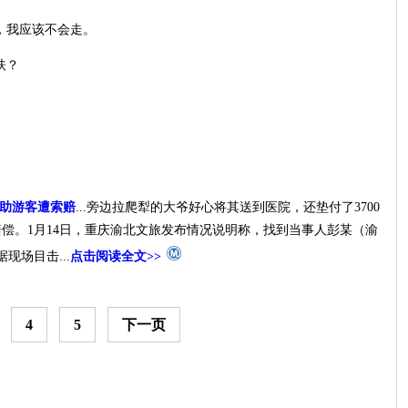
，我应该不会走。
扶？
救助游客遭索赔
...旁边拉爬犁的大爷好心将其送到医院，还垫付了3700
偿。1月14日，重庆渝北文旅发布情况说明称，找到当事人彭某（渝
场目击...
点击阅读全文>>
4
5
下一页