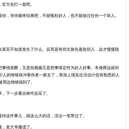
，官方先打一架吧。
性看待，等待最终结果吧，不能冤枉好人，也不能放过任何一个坏人。
。
网友甚至不知道发生了什么。反而是有些文旅先着急切入…这才慢慢陆
场把事情发酵，又是拍视频又是把事情定性为好人好事。本身两边就对
少人的情绪就冲着伤者一家去了，再加上现实生活估计也有熟悉的人
被周边情绪搞到了。
爷，下一步看吉林咋反应了。
性看待这件事儿，闹这么大的话，没法一笔带过了。
题，老大爷撒谎了。