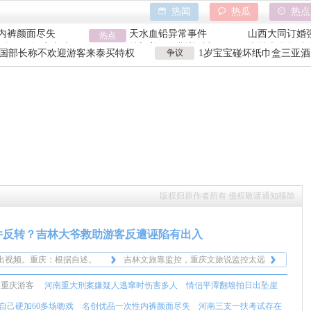
日出坠崖
香港大埔火灾
野人小孩事件
热闻
热瓜
热点
内裤颜面尽失
天水血铅异常事件
山西大同订婚
巾盒三亚酒店索赔
热点
特朗普泽连斯基吵架
吉林大爷救助
日出坠崖
香港大埔火灾
野人小孩事件
国部长称不欢迎游客来泰买特权
争议
1岁宝宝碰坏纸巾盒三亚酒
内裤颜面尽失
天水血铅异常事件
山西大同订婚
国部长争议发言
元 纸巾盒碰坏酒店索赔92
巾盒三亚酒店索赔
特朗普泽连斯基吵架
吉林大爷救助
版权归原作者所有 侵权敬请通知移除
件反转？吉林大爷救助游客反遭诬陷有出入
到这种事，重庆警方和吉林警
两边各说其词，这件事也发生了近一个
词，官方先打一架吧。
出视频。重庆：根据自述。
月了，理性看待，等待最终结果吧，不
吉林文旅靠监控，重庆文旅说监控太远
，一开始还真不是网友吃瓜站
能冤枉好人，也不能放过任何一个坏
了，靠证词。
本来只是双方普通公民的民事纠纷，偏
助重庆游客
河南重大刑案嫌疑人逃窜时伤害多人
情侣平潭翻墙拍日出坠崖
网友甚至不知道发生了什么。
到这种事，重庆警方和吉林警
人。
偏官方下场把事情发酵，又是拍视频又
两边各说其词，这件事也发生了近一个
些文旅先着急切入…这才慢慢
词，官方先打一架吧。
出视频。重庆：根据自述。
是把事情定性为好人好事。本身两边就
月了，理性看待，等待最终结果吧，不
吉林文旅靠监控，重庆文旅说监控太远
自己硬加60多场吻戏
名创优品一次性内裤颜面尽失
河南三支一扶考试存在