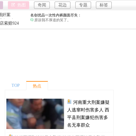
热图
奇闻
花边
专题
标签
名创优品一次性内裤颜面尽失：
强奸案
原谅我不厚道的笑了。
重庆游客
河南三支一扶考试存在规模性组织作弊犯罪：
店索赔924
进入全球经济寒冬期了，为了经济不管是什么群
强奸案
4
体都拼命搞钱了。
重庆游客
1岁宝宝碰坏纸巾盒三亚酒店索赔924元：
还记得碰瓷这个词的字面意思吗？
河南重大刑案嫌疑人逃窜时伤害多人：
不要扯什么压迫，真正压迫会在逃亡中伤及其他
无辜的人？
情侣平潭翻墙拍日出坠崖：
每一个不敬畏自然的人，都受到了自然的惩罚。
富婆带资进组给自己硬加60多场吻戏：
TOP
钱难赚屎难吃啊。
热点
名创优品一次性内裤颜面尽失：
原谅我不厚道的笑了。
河南重大刑案嫌疑
河南三支一扶考试存在规模性组织作弊犯罪：
人逃窜时伤害多人 西
进入全球经济寒冬期了，为了经济不管是什么群
平县刑案嫌犯伤害多
体都拼命搞钱了。
1岁宝宝碰坏纸巾盒三亚酒店索赔924元：
名无辜群众
还记得碰瓷这个词的字面意思吗？