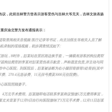
热议，此前吉林警方曾表示游客受伤与吉林大爷无关，吉林文旅表扬
，重庆渝北警方发布通报表示：
提取查阅相关音视频:医疗记录等书证，向主治医生等相关人员了解
机录制的现场视频，初步调查情况如下:
区游玩，8时许，彭某站在景区路边换手套，一辆载有游客的狗拉爬犁
营该狗拉爬犁的李某对彭某受伤表示歉意，声称愿意负责,并主动与同
林市中心医院。到医院后，彭某被诊断为右小腿胫骨腓骨3处骨折(其中
护车费、270.4元急诊费、11元挂号费及3000元住院费)。
中心医院照顾妻子。
3、4万元手术费用。彭某随即电话联系李某商议预缴5万元费用事宜，
夫雷某于12月9日自行向医院缴纳了3万元手术费，12月11日彭某