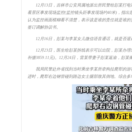
12月13日，吉林市公安局属地派出所民警给彭某打
看景区事发现场监控(监控镜头距事发现场约40米)，指
认为监控画面模糊看不清楚，表示该是谁的责任就是谁的
签订调解协议书。
12月16日，彭某与李某女儿微信语音通话，就是否
12月23日，医生给彭某拆线表示可以出院，彭某办理出院
补缴3859.11元)。12月24日，雷某带妻子彭某返渝，
我局民警赴外省找到当时乘坐李某所牵狗拉爬犁的游
进时，爬犁右边钢管碰到路边女士腿部致其倒地。综合多