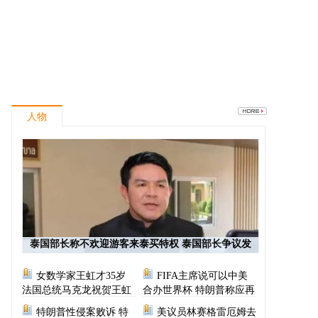
人物
泰国部长称不欢迎游客来泰买特权 泰国部长争议发
言
女数学家王虹才35岁
FIFA主席说可以中美
法国总统马克龙祝贺王虹
合办世界杯 特朗普称应再
次选择美国办世界杯
特朗普性侵案败诉 特
美议员林赛格雷厄姆去