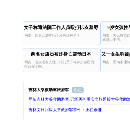
女子称遭法院工作人员殴打扒衣羞辱
9岁女孩性
网友：这是2026年吗？还有这种事？
网友：怎么感觉
啥都说不清。
两名女店员被炸身亡震动日本
又一女生称被
网友：老板没有人性，咱们员工得保护自己的
网友：因为不理
生命安全啊。
吉林大爷救助重庆游客
热点
网传吉林大爷救助游客反遭诬陷 重庆文旅通报大爷救助
吉林文旅回应大爷救游客事件：正在跟进