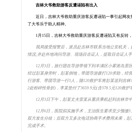
吉林大爷救助游客反遭诬陷有出入
近日，吉林大爷救助重庆游客反遭诬陷一事引起网友
了大爷乐于助人精神。
1月15日，吉林大爷救助重庆游客反遭诬陷又有反转
我局接受报警后，派员赴吉林市联系当地公安机关，
情况;并赴外地询问导游、现场目击证人，提取目击证人手
12月3日，旅行团在导游带领下到丰满区小雾淞岛景
经过彭某身旁时，彭某倒地，带团导游拨打120求助，经
行游客、带团导游一行3人，随120救护车将彭某送到吉
2处粉碎性骨折)，李某垫付了3659.9元(含378.5元120救
12月3日下午，彭某丈夫雷某从重庆乘机赶到吉林市
12月6日，医院拟实施手术，主治医生要求至少预缴
双方发生分歧；后双方又多次电话协商手术费用未果，彭某丈
完成手术。