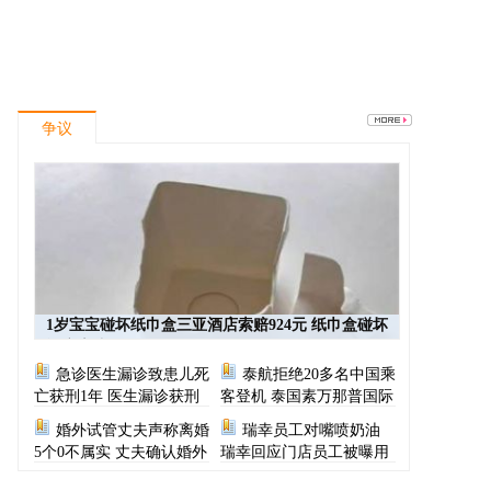
争议
1岁宝宝碰坏纸巾盒三亚酒店索赔924元 纸巾盒碰坏
酒店索赔924
急诊医生漏诊致患儿死
泰航拒绝20多名中国乘
亡获刑1年 医生漏诊获刑
客登机 泰国素万那普国际
机场致歉
婚外试管丈夫声称离婚
瑞幸员工对嘴喷奶油
5个0不属实 丈夫确认婚外
瑞幸回应门店员工被曝用
胚胎称早已叫停医院
奶油枪喂食