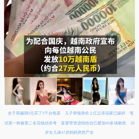
女子用漏洞0元买了3千台电器
儿子举报身价上亿父亲说家已破碎
笔
试第一称被第二名花钱劝弃考
富婆带资进组给自己硬加60多场吻戏
26
岁女儿谈47岁妈妈突然产女