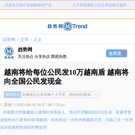
河南重大刑案嫌疑人逃窜时伤害多人
情侣平潭翻墙拍日出坠崖
富婆带资进组给自己硬加60多场吻戏
名创优品一次性内裤颜面尽失
河南三支一扶考试存在规模性组织作
1岁宝宝碰坏纸巾盒三亚酒店索赔924
女子开一天一夜空调后二氧化碳中毒
国企拖欠3700万致市政工程停工
弊犯罪
元
趋势网
>
文章
> 正文
26岁女儿谈47岁妈妈突然产女
儿子举报身价上亿父亲说家已破碎
趋势网
去关注
关注热点 分享热议 围观热图
越南将给每位公民发10万越南盾 越南将
向全国公民发现金
越南盾汇率这么低么？平时用着多麻烦... >>
网友评论
关键他怎么发到每个人手里，他的组织度有... >>
看到这汇率对比确实让人忍俊不禁，越南盾... >>
原创
2025-08-30 18:07:48
Elias
越南盾汇率这么低么？平时用着多麻烦... >>
河南重大刑案嫌疑人逃窜时伤害多人
情侣平潭翻墙拍日出坠崖
富婆带资
关键他怎么发到每个人手里，他的组织度有... >>
看到这汇率对比确实让人忍俊不禁，越南盾... >>
进组给自己硬加60多场吻戏
名创优品一次性内裤颜面尽失
河南三支一扶考
试存在规模性组织作弊犯罪