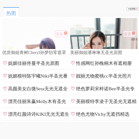
热图
看看
看看
优质御姐青树Cheryl孙梦怡零遮罩
美丽御姐潘琳琳无圣光原图
私拍
♡
妩媚佳丽佟蔓半圣光原图
♡
性感网红孙晚桐木有遮相册
♡
妩媚模特陈宇曦Niki半圣光番
♡
靓丽尤物蜜桃cc半圣光照片
号
♡
高颜美女白微Sera无光无遮全
♡
绝色萝莉宋梓诺Bee半圣光专
集
辑
♡
漂亮佳丽朱赢Molly木有圣光
♡
美丽模特李凌子无圣光无遮精
原图
选
♡
漂亮红颜诗诗KIKI无光无遮生
♡
绝色尤物Vichy无遮挡精选
图