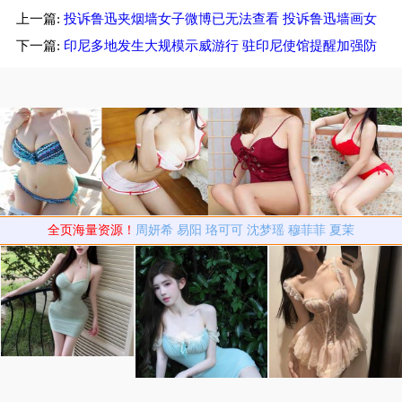
上一篇:
投诉鲁迅夹烟墙女子微博已无法查看 投诉鲁迅墙画女
曝遇富婆加吻戏
子称并非针对鲁迅
下一篇:
印尼多地发生大规模示威游行 驻印尼使馆提醒加强防
范
全页海量资源！
周妍希
易阳
珞可可
沈梦瑶
穆菲菲
夏茉