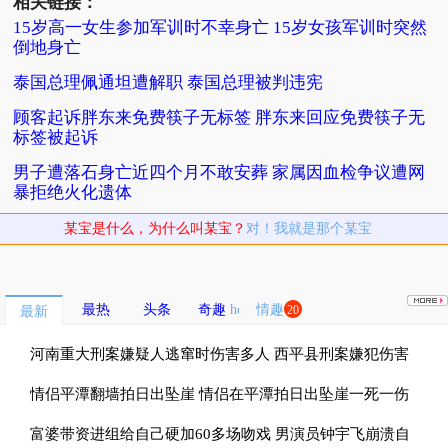
相关链接：
15岁高一女生参加军训时不幸身亡 15岁女孩军训时突然
倒地身亡
泰国总理佩通坦遭解职 泰国总理被判违宪
顾客起诉胖东来免费筷子无标签 胖东来回应免费筷子无
标签被起诉
男子遭落石身亡近四个月不敢安葬 家属因血检争议遭网
暴拒绝火化遗体
某宝是什么，为什么叫某宝？
对！我就是那个某宝
最热
头条
奇趣
情趣
20
最新
河南重大刑案嫌疑人逃窜时伤害多人 西平县刑案嫌犯伤害
多名无辜群众
情侣平潭翻墙拍日出坠崖 情侣在平潭拍日出坠崖一死一伤
富婆带资进组给自己硬加60多场吻戏 男演员钟宇飞崩溃自