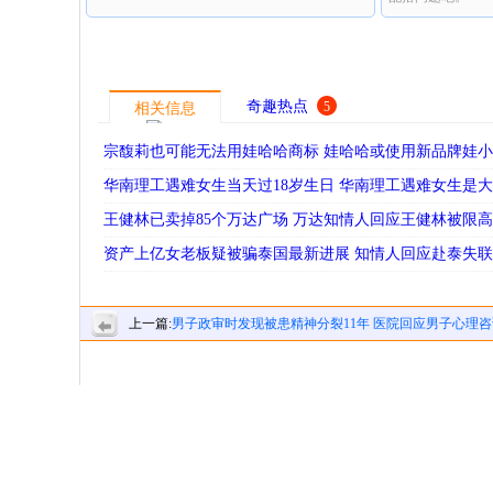
奇趣热点
5
相关信息
宗馥莉也可能无法用娃哈哈商标 娃哈哈或使用新品牌娃
华南理工遇难女生当天过18岁生日 华南理工遇难女生是
王健林已卖掉85个万达广场 万达知情人回应王健林被限
资产上亿女老板疑被骗泰国最新进展 知情人回应赴泰失
上一篇:
男子政审时发现被患精神分裂11年 医院回应男子心理
判精神分裂