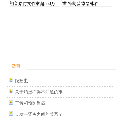
朗普赔付女作家超560万
世 特朗普悼念林赛
美元
热答
隐翅虫
关于鸡蛋不得不知道的事
了解和预防胃癌
染发与肾炎之间的关系？