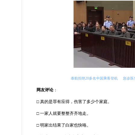
泰航拒绝20多名中国乘客登机
急诊医
网友评论
：
□ 真的是罪有应得，伤害了多少个家庭。
□ 一家人就要整整齐齐地走。
□ 明家出结果了白家也快咯。