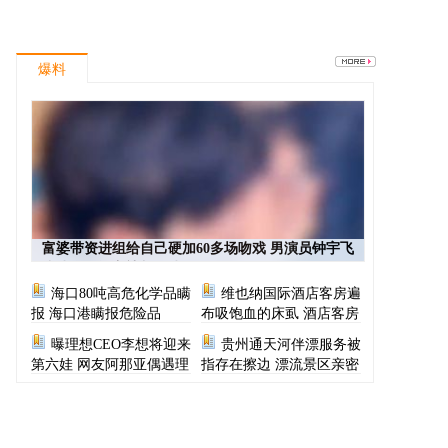
爆料
富婆带资进组给自己硬加60多场吻戏 男演员钟宇飞
崩溃自曝遇富婆加吻戏
海口80吨高危化学品瞒
维也纳国际酒店客房遍
报 海口港瞒报危险品
布吸饱血的床虱 酒店客房
有虫员工反怪顾客不查
曝理想CEO李想将迎来
贵州通天河伴漂服务被
第六娃 网友阿那亚偶遇理
指存在擦边 漂流景区亲密
想CEO一家
服务尺度按等级收费