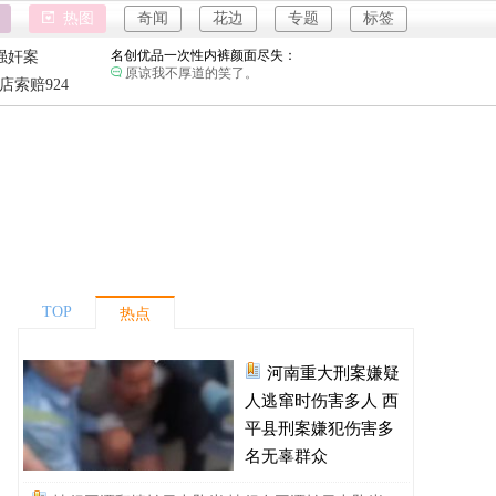
富婆带资进组给自己硬加60多场吻戏：
热图
奇闻
花边
专题
标签
钱难赚屎难吃啊。
名创优品一次性内裤颜面尽失：
强奸案
原谅我不厚道的笑了。
重庆游客
店索赔924
4
河南三支一扶考试存在规模性组织作弊犯罪：
强奸案
进入全球经济寒冬期了，为了经济不管是什么群
体都拼命搞钱了。
重庆游客
1岁宝宝碰坏纸巾盒三亚酒店索赔924元：
还记得碰瓷这个词的字面意思吗？
河南重大刑案嫌疑人逃窜时伤害多人：
不要扯什么压迫，真正压迫会在逃亡中伤及其他
无辜的人？
情侣平潭翻墙拍日出坠崖：
每一个不敬畏自然的人，都受到了自然的惩罚。
TOP
热点
富婆带资进组给自己硬加60多场吻戏：
钱难赚屎难吃啊。
河南重大刑案嫌疑
名创优品一次性内裤颜面尽失：
原谅我不厚道的笑了。
人逃窜时伤害多人 西
河南三支一扶考试存在规模性组织作弊犯罪：
平县刑案嫌犯伤害多
进入全球经济寒冬期了，为了经济不管是什么群
名无辜群众
体都拼命搞钱了。
1岁宝宝碰坏纸巾盒三亚酒店索赔924元：