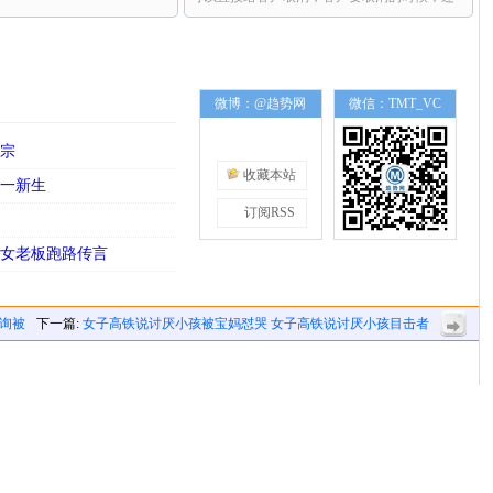
要扣掉高额的手续费。
微博：@趋势网
微信：TMT_VC
小宗
收藏本站
大一新生
订阅RSS
高
联女老板跑路传言
咨询被
下一篇:
女子高铁说讨厌小孩被宝妈怼哭 女子高铁说讨厌小孩目击者
发声