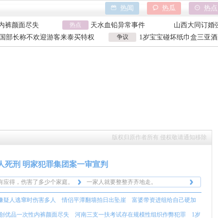
热闻
热瓜
热点
日出坠崖
香港大埔火灾
野人小孩事件
内裤颜面尽失
热点
天水血铅异常事件
山西大同订婚
巾盒三亚酒店索赔
特朗普泽连斯基吵架
吉林大爷救助
国部长称不欢迎游客来泰买特权
争议
1岁宝宝碰坏纸巾盒三亚酒
日出坠崖
香港大埔火灾
野人小孩事件
国部长争议发言
元 纸巾盒碰坏酒店索赔92
内裤颜面尽失
天水血铅异常事件
山西大同订婚
巾盒三亚酒店索赔
特朗普泽连斯基吵架
吉林大爷救助
版权归原作者所有 侵权敬请通知移除
1人死刑 明家犯罪集团案一审宣判
有应得，伤害了多少个家庭。
一家人就要整整齐齐地走。
果了白家也快咯。
诈骗100亿，多少个家庭啊，判的好。
嫌疑人逃窜时伤害多人
情侣平潭翻墙拍日出坠崖
富婆带资进组给自己硬加
柬埔寨，缅北，不断还有人员
有应得，伤害了多少个家庭。
一家人就要整整齐齐地走。
创优品一次性内裤颜面尽失
河南三支一扶考试存在规模性组织作弊犯罪
1岁