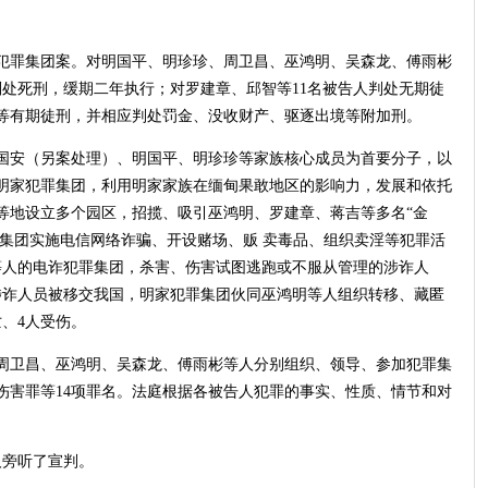
犯罪集团案。对明国平、明珍珍、周卫昌、巫鸿明、吴森龙、傅雨彬
判处死刑，缓期二年执行；对罗建章、邱智等11名被告人判处无期徒
不等有期徒刑，并相应判处罚金、没收财产、驱逐出境等附加刑。
明国安（另案处理）、明国平、明珍珍等家族核心成员为首要分子，以
明家犯罪集团，利用明家家族在缅甸果敢地区的影响力，发展和依托
等地设立多个园区，招揽、吸引巫鸿明、罗建章、蒋吉等多名“金
罪集团实施电信网络诈骗、开设赌场、贩 卖毒品、组织卖淫等犯罪活
等人的电诈犯罪集团，杀害、伤害试图逃跑或不服从管理的涉诈人
为防止涉诈人员被移交我国，明家犯罪集团伙同巫鸿明等人组织转移、藏匿
、4人受伤。
周卫昌、巫鸿明、吴森龙、傅雨彬等人分别组织、领导、参加犯罪集
伤害罪等14项罪名。法庭根据各被告人犯罪的事实、性质、情节和对
人旁听了宣判。