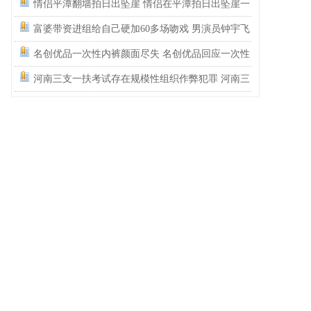
还记得碰瓷这个词的字面意思吗？
情侣平潭翻墙拍日出坠崖 情侣在平潭拍日出坠崖一
死一伤
富婆带资进组给自己硬加60多场吻戏 男演员钟宇飞
崩溃自曝遇富婆加吻戏
名创优品一次性内裤颜面尽失 名创优品回应一次性
内裤被吐槽质量差
河南三支一扶考试存在规模性组织作弊犯罪 河南三
支一扶考试按人头给分数