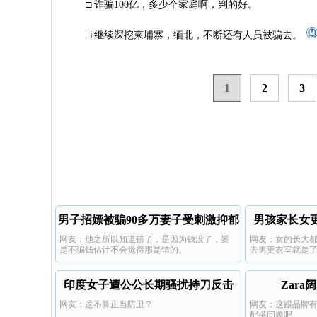
□ 诈骗100亿，多少个家庭啊，判的好。
□ 继续深挖柬埔寨，缅北，不断还有人员被骗去。
1
2
3
男子招嫖被骗90多万妻子受刺激抑郁
男孩家长女更
网友：他之所以知道错了，是因为钱没了，要
网友：女的长大
是不骗钱估计不会觉得那是错的。
去男更衣室就是
印度女子遭公公长期骚扰持刀反击
Zar
网友：这不算正当防卫？
网友：这跟品牌
配搭问题吧。