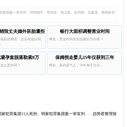
果了白家也快咯。
诈骗100亿，多少个家庭啊，判的好。
三亚酒店索赔924元
柬埔寨，缅北，不断还有人员
犯罪集团案一审宣判：对明国平、明珍珍、周卫昌、巫鸿明、吴森龙、傅雨彬等
销毁丈夫婚外胚胎遭拒
银行大面积调整营业时间
比戏剧还精彩，总会有超出制
网友：营业时间长短也被归为内卷？
现。
避孕套脱落勒索8万
保姆拐走婴儿35年仅获刑三年
，这么贵的吗？
网友：真的是气人，30年都不过分。
明家犯罪集团11人死刑、明家犯罪集团案一审宣判……趋势君整理报