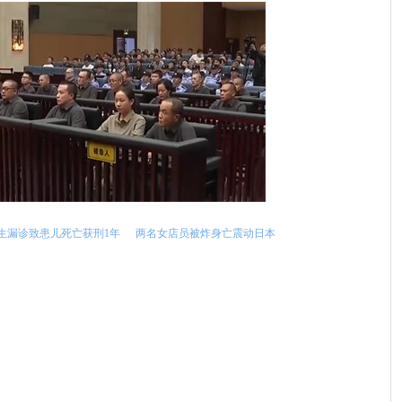
生漏诊致患儿死亡获刑1年
两名女店员被炸身亡震动日本