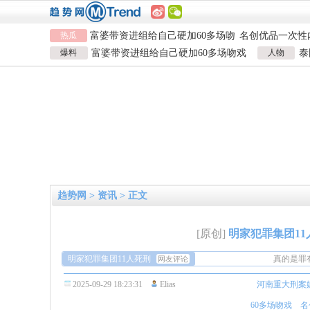
河南重大刑案嫌疑人逃窜时伤害多
情侣平潭翻墙拍
热瓜
人
富婆带资进组给自己硬加60多场吻
名创优品一次性
戏
河南三支一扶考试存在规模性组织
1岁宝宝碰坏纸
爆料
富婆带资进组给自己硬加60多场吻戏
人物
泰
作弊犯罪
河南重大刑案嫌疑人逃窜时伤害多
924元
情侣平潭翻墙拍
男演员钟宇飞崩溃自曝遇富婆加吻戏
泰
人
富婆带资进组给自己硬加60多场吻
名创优品一次性
戏
河南三支一扶考试存在规模性组织
1岁宝宝碰坏纸
作弊犯罪
924元
趋势网
>
资讯
> 正文
[原创]
明家犯罪集团1
明家犯罪集团11人死刑
真的是罪
网友评论
明家出结
2025-09-29 18:23:31
Elias
河南重大刑案
继续深挖
被骗去。
真的是罪
60多场吻戏
名