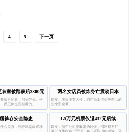
4
5
下一页
衣室被踹获赔2800元
两名女店员被炸身亡震动日本
都要给男的看，那你带你儿子
网友：老板没有人性，咱们员工得保护自己的
了，反正你也要被看的。
生命安全啊。
a阔腿裤存安全隐患
1.5万元机票仅退432元后续
有什么关系，纯粹就是款式和
网友：航空公司要取消的时候，招呼都不打，
可以直接给客户取消，客户要取消的时候，还