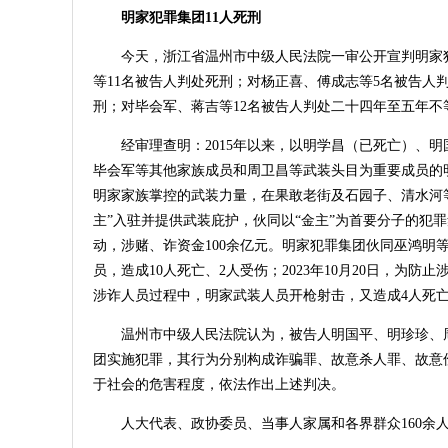
明家犯罪集团11人死刑
今天，浙江省温州市中级人民法院一审公开宣判明家
等11名被告人判处死刑；对杨正喜、傅成志等5名被告人
刑；对毕会军、蒋吉等12名被告人判处二十四年至五年
经审理查明：2015年以来，以明学昌（已死亡）、
毕会军等其他家族成员和周卫昌等武装头目为重要成员的
明家家族掌控的武装力量，在果敢老街及石园子、清水河
主”入驻并提供武装庇护，伙同以“金主”为首要分子的犯
动，涉赌、诈资金100余亿元。明家犯罪集团伙同巫鸿明
员，造成10人死亡、2人受伤；2023年10月20日，
涉诈人员过程中，明家武装人员开枪射击，又造成4人死亡
温州市中级人民法院认为，被告人明国平、明珍珍、
团实施犯罪，其行为分别构成诈骗罪、故意杀人罪、故意
于社会的危害程度，依法作出上述判决。
人大代表、政协委员、当事人家属和各界群众160余