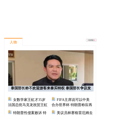
人物
泰国部长称不欢迎游客来泰买特权 泰国部长争议发
言
女数学家王虹才35岁
FIFA主席说可以中美
法国总统马克龙祝贺王虹
合办世界杯 特朗普称应再
次选择美国办世界杯
特朗普性侵案败诉 特
美议员林赛格雷厄姆去