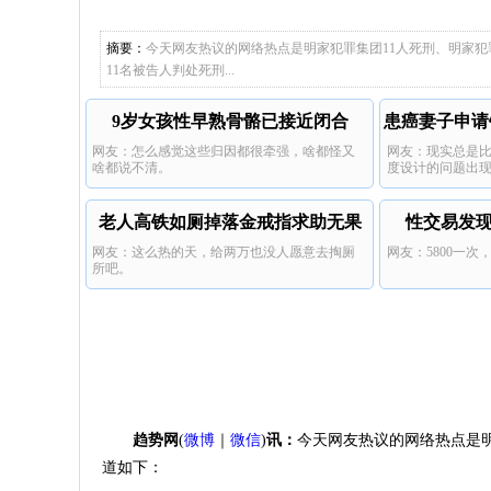
明家出结
宝宝碰坏纸巾盒
继续深挖
摘要：
今天网友热议的网络热点是明家犯罪集团11人死刑、明家
被骗去。
11名被告人判处死刑...
9岁女孩性早熟骨骼已接近闭合
患癌妻子申请
网友：怎么感觉这些归因都很牵强，啥都怪又
网友：现实总是
啥都说不清。
度设计的问题出
老人高铁如厕掉落金戒指求助无果
性交易发现
网友：这么热的天，给两万也没人愿意去掏厕
网友：5800一次
所吧。
趋势网
(
微博
｜
微信
)
讯：
今天网友热议的网络热点是
道如下：