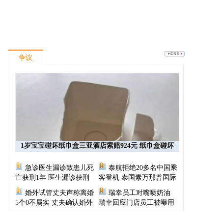
争议
1岁宝宝碰坏纸巾盒三亚酒店索赔924元 纸巾盒碰坏
酒店索赔924
急诊医生漏诊致患儿死
泰航拒绝20多名中国乘
亡获刑1年 医生漏诊获刑
客登机 泰国素万那普国际
机场致歉
婚外试管丈夫声称离婚
瑞幸员工对嘴喷奶油
5个0不属实 丈夫确认婚外
瑞幸回应门店员工被曝用
胚胎称早已叫停医院
奶油枪喂食