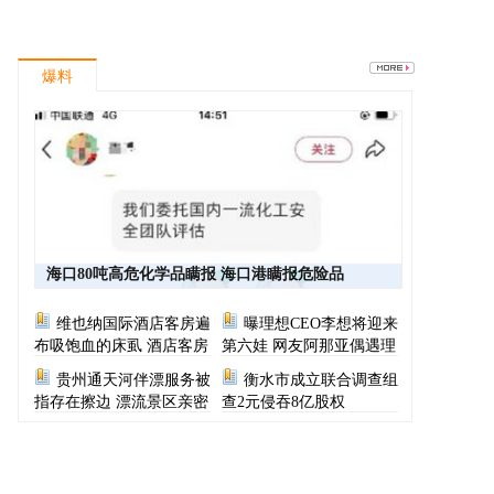
爆料
海口80吨高危化学品瞒报 海口港瞒报危险品
维也纳国际酒店客房遍
曝理想CEO李想将迎来
布吸饱血的床虱 酒店客房
第六娃 网友阿那亚偶遇理
有虫员工反怪顾客不查
想CEO一家
贵州通天河伴漂服务被
衡水市成立联合调查组
指存在擦边 漂流景区亲密
查2元侵吞8亿股权
服务尺度按等级收费