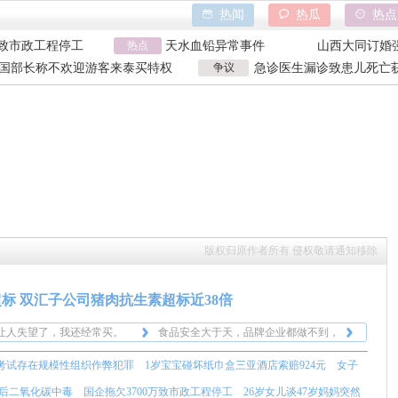
热闻
热瓜
热点
巾盒三亚酒店索赔
香港大埔火灾
野人小孩事件
万致市政工程停工
热点
天水血铅异常事件
山西大同订婚
亿父亲说家已破碎
特朗普泽连斯基吵架
吉林大爷救助
国部长称不欢迎游客来泰买特权
争议
急诊医生漏诊致患儿死亡获
巾盒三亚酒店索赔
香港大埔火灾
野人小孩事件
国部长争议发言
漏诊获刑
万致市政工程停工
天水血铅异常事件
山西大同订婚
亿父亲说家已破碎
特朗普泽连斯基吵架
吉林大爷救助
版权归原作者所有 侵权敬请通知移除
标 双汇子公司猪肉抗生素超标近38倍
让人失望了，我还经常买。
食品安全大于天，品牌企业都做不到，
没底线了，好过分。
那些小企业可想而知。
这么大的企业竟然出现这种问题，真是
考试存在规模性组织作弊犯罪
1岁宝宝碰坏纸巾盒三亚酒店索赔924元
女子
样，还有什么火腿肠敢买？
寒心啊。
让人失望了，我还经常买。
食品安全大于天，品牌企业都做不到，
后二氧化碳中毒
国企拖欠3700万致市政工程停工
26岁女儿谈47岁妈妈突然