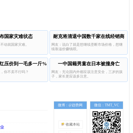
布国家灾难状态
耐克将清退中国数千家在线经销商
动不动就国家灾难。
网友：说白了就是想继续垄断市场价格，想继
续靠溢价赚钱呗。
红压价到一毛多一斤%
一中国籍男童在日本被撞身亡
收，你不卖不行吗？
网友：无论国内外都应该注意安全，三岁的孩
子，家长更应该多注意。
微博：@趋势网
微信：TMT_VC
收藏本站
毕业