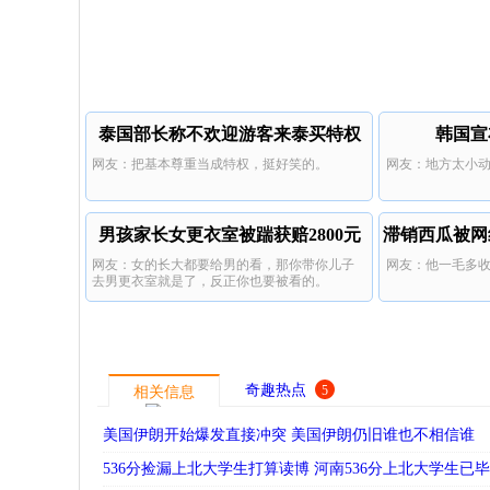
泰国部长称不欢迎游客来泰买特权
韩国宣
网友：把基本尊重当成特权，挺好笑的。
网友：地方太小
男孩家长女更衣室被踹获赔2800元
滞销西瓜被网
网友：女的长大都要给男的看，那你带你儿子
网友：他一毛多
去男更衣室就是了，反正你也要被看的。
奇趣热点
5
相关信息
美国伊朗开始爆发直接冲突 美国伊朗仍旧谁也不相信谁
536分捡漏上北大学生打算读博 河南536分上北大学生已