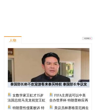
人物
泰国部长称不欢迎游客来泰买特权 泰国部长争议发
言
女数学家王虹才35岁
FIFA主席说可以中美
法国总统马克龙祝贺王虹
合办世界杯 特朗普称应再
次选择美国办世界杯
特朗普性侵案败诉 特
美议员林赛格雷厄姆去