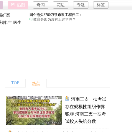
女子开一天一夜空调后二氧化碳中毒：
热图
奇闻
花边
专题
标签
小房间要留条缝，不然整天呆着容易头昏脑胀，
精神不振，缺氧。
国企拖欠3700万致市政工程停工：
强奸案
教育是因为没有上过学吗？
重庆游客
刑1年 医生
26岁女儿谈47岁妈妈突然产女：
强奸案
这是没给孩子说，怕孩子不同意吧…
重庆游客
儿子举报身价上亿父亲说家已破碎：
民政局没有通网吗？为什么这么多假结婚证？
河南三支一扶考试存在规模性组织作弊犯罪：
进入全球经济寒冬期了，为了经济不管是什么群
体都拼命搞钱了。
1岁宝宝碰坏纸巾盒三亚酒店索赔924元：
还记得碰瓷这个词的字面意思吗？
TOP
热点
女子开一天一夜空调后二氧化碳中毒：
小房间要留条缝，不然整天呆着容易头昏脑胀，
精神不振，缺氧。
河南三支一扶考试
国企拖欠3700万致市政工程停工：
教育是因为没有上过学吗？
存在规模性组织作弊
26岁女儿谈47岁妈妈突然产女：
犯罪 河南三支一扶考
这是没给孩子说，怕孩子不同意吧…
试按人头给分数
儿子举报身价上亿父亲说家已破碎：