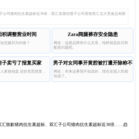
没底线了，好过分。
那些小企业可想而知。
这么大的企业竟然出现这种问题，真是
身价上亿父亲说家已破碎
样，还有什么火腿肠敢买？
寒心啊。
子公司猪肉抗生素超标近38倍：双汇发展控股子公司望奎双汇北大荒食品有限
面积调整营业时间
Zara阔腿裤存安全隐患
长短也被归为内卷？
网友：这跟品牌有什么关系，纯粹就是款式和
配搭问题吧。
房子卖亏了报复买家
男子对女同事开黄腔被打遭开除称不
人家接他盘 还好意思报复，
网友：本来这事我不知道的，现在全国人民都
公
。
知道了。
双汇致歉猪肉抗生素超标、双汇子公司猪肉抗生素超标近38倍……趋