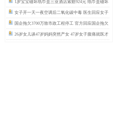
民政局没有通网吗？为什么这么多假结婚证？
1岁宝宝碰坏纸巾盒三亚酒店索赔924元 纸巾盒碰坏
酒店索赔924
女子开一天一夜空调后二氧化碳中毒 医生回应女子
吹空调中毒
国企拖欠3700万致市政工程停工 官方回应国企拖欠
3700万工程款
26岁女儿谈47岁妈妈突然产女 47岁女子腹痛就医才
知怀孕