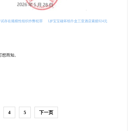
考试存在规模性组织作弊犯罪
1岁宝宝碰坏纸巾盒三亚酒店索赔924元
可想而知。
4
5
下一页