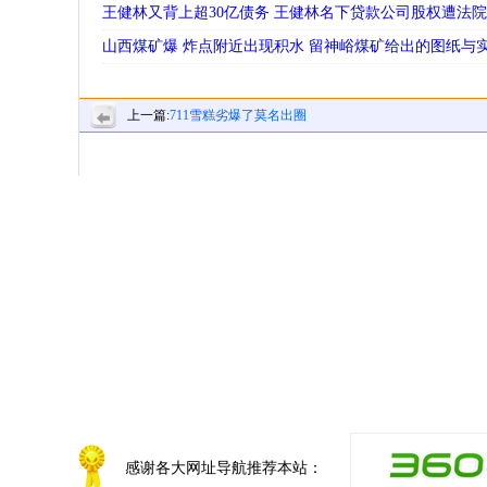
王健林又背上超30亿债务 王健林名下贷款公司股权遭法
山西煤矿爆 炸点附近出现积水 留神峪煤矿给出的图纸与
上一篇:
711雪糕劣爆了莫名出圈
感谢各大网址导航推荐本站：