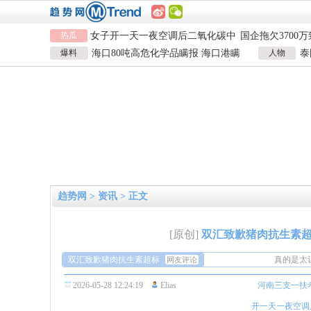
河南三支一扶考试存在规模性组织
1岁宝宝碰坏纸
热瓜
作弊犯罪
女子开一天一夜空调后二氧化碳中
924元
国企拖欠3700
毒
26岁女儿谈47岁妈妈突然产女
儿子举报身价上
爆料
海口80吨高危化学品瞒报 海口港瞒
人物
泰
河南三支一扶考试存在规模性组织
1岁宝宝碰坏纸
报危险品
泰
作弊犯罪
女子开一天一夜空调后二氧化碳中
924元
国企拖欠3700
毒
26岁女儿谈47岁妈妈突然产女
儿子举报身价上
趋势网
>
资讯
> 正文
[原创]
双汇致歉猪肉抗生素超
双汇致歉猪肉抗生素超标
真的是太
网友评论
老品牌都
2026-05-28 12:24:19
Elias
河南三支一扶
双汇都这
真的是太
开一天一夜空调