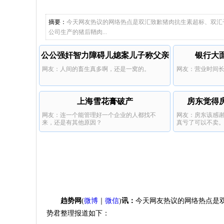
老品牌都
产女
儿子举报
双汇都这
摘要：
今天网友热议的网络热点是双汇致歉猪肉抗生素超标、双汇
公司生产的猪后鞧肉...
公公强奸智力障碍儿媳案儿子称父亲
银行大
网友：人间的畜生真多啊，还是一窝的。
网友：营业时间
醉酒不知
上海雪花膏破产
房东觉得
网友：连一个能管理好一个企业的人都找不
网友：房东该感谢
来，还是有其他原因？
真亏了可以不卖
趋势网
(
微博
｜
微信
)
讯：
今天网友热议的网络热点是
势君整理报道如下：