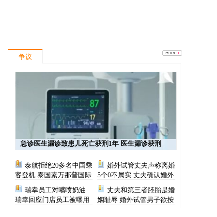
争议
急诊医生漏诊致患儿死亡获刑1年 医生漏诊获刑
泰航拒绝20多名中国乘
婚外试管丈夫声称离婚
客登机 泰国素万那普国际
5个0不属实 丈夫确认婚外
机场致歉
胚胎称早已叫停医院
瑞幸员工对嘴喷奶油
丈夫和第三者胚胎是婚
瑞幸回应门店员工被曝用
姻耻辱 婚外试管男子欲按
奶油枪喂食
月支付财产给原配