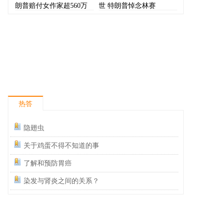
朗普赔付女作家超560万
世 特朗普悼念林赛
美元
热答
隐翅虫
关于鸡蛋不得不知道的事
了解和预防胃癌
染发与肾炎之间的关系？