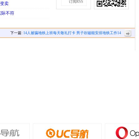
订阅RSS
院变卖
实际不符
下一篇:
14人被骗地铁上班每天敬礼打卡 男子吹嘘能安排地铁工作14
人受骗