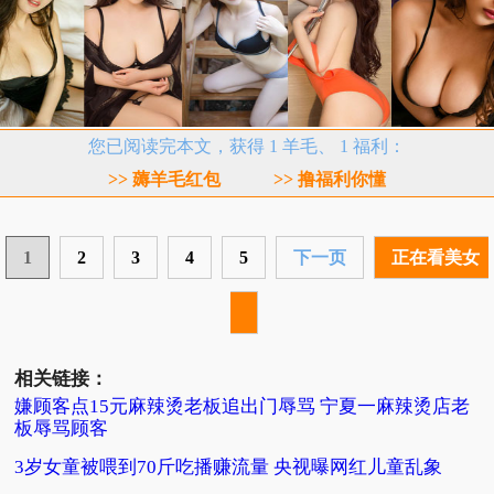
您已阅读完本文，获得 1 羊毛、 1 福利：
>> 薅羊毛红包
>> 撸福利你懂
1
2
3
4
5
下一页
正在看美女
相关链接：
嫌顾客点15元麻辣烫老板追出门辱骂 宁夏一麻辣烫店老
板辱骂顾客
3岁女童被喂到70斤吃播赚流量 央视曝网红儿童乱象