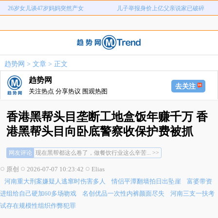
26岁女儿谈47岁妈妈突然产女
儿子举报身价上亿父亲说家已破碎
河南重大刑案嫌疑人逃窜时伤害多人
情侣平潭翻墙拍日出坠崖
富婆带资进组给自己硬加60多场吻戏
名创优品一次性内裤颜面尽失
河南三支一扶考试存在规模性组织作
1岁宝宝碰坏纸巾盒三亚酒店索赔924
趋势网
>
文章
> 正文
女子开一天一夜空调后二氧化碳中毒
国企拖欠3700万致市政工程停工
弊犯罪
元
趋势网
26岁女儿谈47岁妈妈突然产女
儿子举报身价上亿父亲说家已破碎
去关注
关注热点 分享热议 围观热图
香港黑帮头目垄断工地盒饭年赚千万 香
港黑帮头目向卧底警察收保护费被抓
现在黑帮都这么卷了，做餐饮行业这么辛苦... >>
网友评论
只要能垄断，不管垄断什么，都能赚钱... >>
团伙120多人，人均年入不到10万，还... >>
原创
2026-07-07 10:23:42
Elias
现在黑帮都这么卷了，做餐饮行业这么辛苦... >>
河南重大刑案嫌疑人逃窜时伤害多人
情侣平潭翻墙拍日出坠崖
富婆带资
只要能垄断，不管垄断什么，都能赚钱... >>
团伙120多人，人均年入不到10万，还... >>
进组给自己硬加60多场吻戏
名创优品一次性内裤颜面尽失
河南三支一扶考
试存在规模性组织作弊犯罪