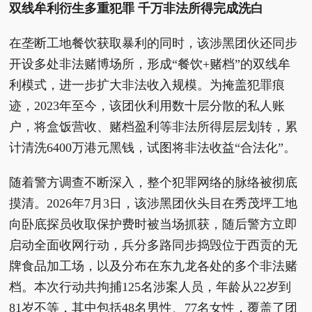
双线牟利衍生多重犯罪 千万非法所得完成洗白
在垄断工地餐饮获取暴利的同时，该涉黑团伙还同步
开设多处非法赌博场所，形成“餐饮+赌档”的双线牟
利模式，进一步扩大非法收入规模。为掩盖犯罪痕
迹，2023年至今，该团伙利用数十层分散的私人账
户，将盒饭营收、赌档盈利等非法所得层层划转，累
计清洗6400万港元黑钱，试图将非法收益“合法化”。
随着警方调查不断深入，整个犯罪网络的脉络被彻底
摸清。2026年7月3日，该涉黑团伙头目在秀茂坪工地
向卧底探员收取保护费时被当场抓获，随后警方立即
启动全面收网行动，兵分多路同步捣毁位于西贡的无
牌食品加工场，以及分布在东九龙各处的多个非法赌
档。本次行动共拘捕125名涉案人员，年龄从22岁到
81岁不等，其中包括48名男性、77名女性，覆盖了团