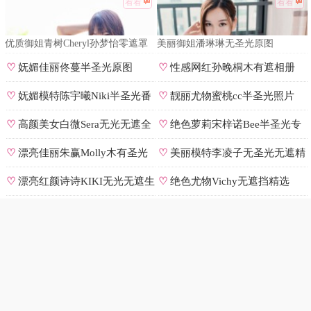
看看
看看
优质御姐青树Cheryl孙梦怡零遮罩
美丽御姐潘琳琳无圣光原图
私拍
♡
妩媚佳丽佟蔓半圣光原图
♡
性感网红孙晚桐木有遮相册
♡
妩媚模特陈宇曦Niki半圣光番
♡
靓丽尤物蜜桃cc半圣光照片
号
♡
高颜美女白微Sera无光无遮全
♡
绝色萝莉宋梓诺Bee半圣光专
集
辑
♡
漂亮佳丽朱赢Molly木有圣光
♡
美丽模特李凌子无圣光无遮精
原图
选
♡
漂亮红颜诗诗KIKI无光无遮生
♡
绝色尤物Vichy无遮挡精选
图