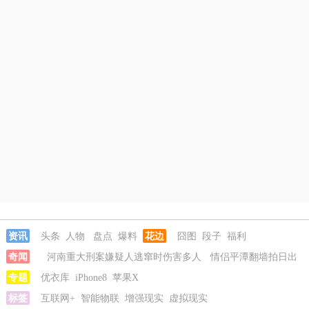
资讯
头条
人物
盘点
爆料
花边
囧图
段子
福利
奇闻
河南重大刑案嫌疑人逃窜时伤害多人
情侣平潭翻墙拍日出
坠崖
专题
富婆带资进组给自己硬加60多场吻戏
优衣库
iPhone8
苹果X
名创优品一次性内裤颜
面尽失
标签
互联网+
河南三支一扶考试存在规模性组织作弊犯罪
智能物联
增强现实
虚拟现实
河南重大刑案