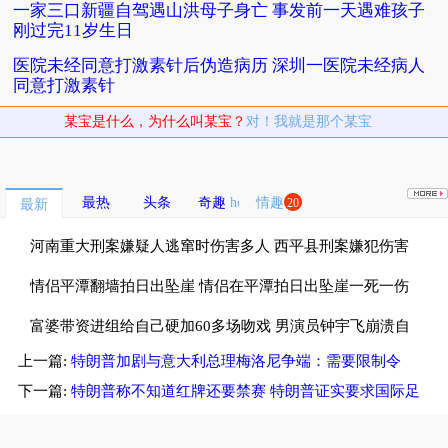
一家三口新疆自驾遇山洪母子身亡 事发前一天遇难孩子
刚过完11岁生日
医院未经同意打激素针后伪造病历 深圳一医院未经病人
同意打激素针
某宝是什么，为什么叫某宝？
对！我就是那个某宝
最热
头条
奇趣
情趣
20
最新
河南重大刑案嫌疑人逃窜时伤害多人 西平县刑案嫌犯伤害
多名无辜群众
情侣平潭翻墙拍日出坠崖 情侣在平潭拍日出坠崖一死一伤
富婆带资进组给自己硬加60多场吻戏 男演员钟宇飞崩溃自
上一篇:
特朗普加剧与意大利总理梅洛尼争端：需要限制令
曝遇富婆加吻戏
下一篇:
特朗普称不知道红牌还要禁赛 特朗普证实要求国际足
联复核红牌