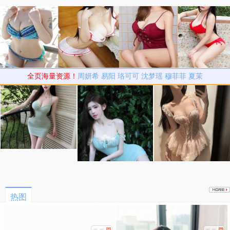
全页海量资源！
周妍希
易阳
珞可可
沈梦瑶
穆菲菲
夏茉
热图