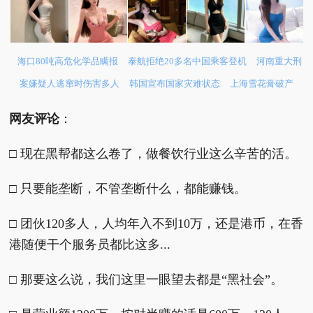
海口80吨高危化学品瞒报
泰航拒绝20多名中国乘客登机
河南重大刑
案嫌疑人逃窜时伤害多人
韩国宣布国家灾难状态
上海雪花膏破产
网友评论
：
□ 现在黑帮都这么卷了，做餐饮行业这么辛苦的活。
□ 只要能垄断，不管垄断什么，都能赚钱。
□ 团伙120多人，人均年入不到10万，还是港币，在香
港随便干个服务员都比这多...
□ 那要这么说，我们这里一眼望去都是“黑社会”。