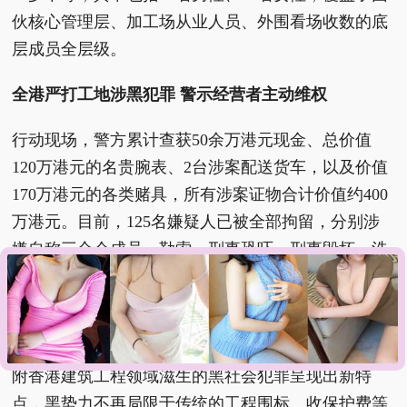
伙核心管理层、加工场从业人员、外围看场收数的底
层成员全层级。
全港严打工地涉黑犯罪 警示经营者主动维权
行动现场，警方累计查获50余万港元现金、总价值
120万港元的名贵腕表、2台涉案配送货车，以及价值
170万港元的各类赌具，所有涉案证物合计价值约400
万港元。目前，125名嫌疑人已被全部拘留，分别涉
嫌自称三合会成员、勒索、刑事恐吓、刑事毁坏、洗
黑钱、无牌经营食品、非法赌博等多项罪名，后续将
由检方依法提起公诉。
警方高级督察刘咏琳在通报会上特别指出，近年来依
附香港建筑工程领域滋生的黑社会犯罪呈现出新特
点，黑势力不再局限于传统的工程围标、收保护费等