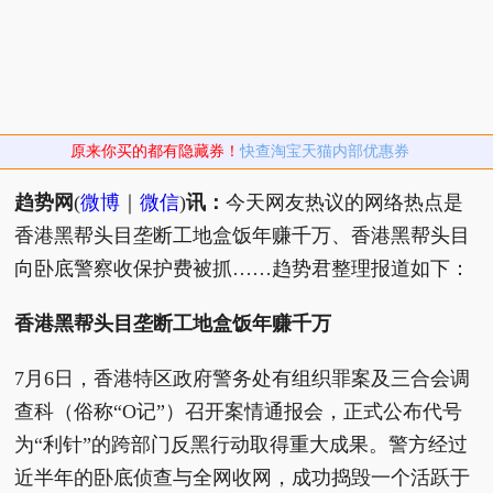
原来你买的都有隐藏券！
快查淘宝天猫内部优惠券
趋势网
(
微博
｜
微信
)
讯：
今天网友热议的网络热点是
香港黑帮头目垄断工地盒饭年赚千万、香港黑帮头目
向卧底警察收保护费被抓……趋势君整理报道如下：
香港黑帮头目垄断工地盒饭年赚千万
7月6日，香港特区政府警务处有组织罪案及三合会调
查科（俗称“O记”）召开案情通报会，正式公布代号
为“利针”的跨部门反黑行动取得重大成果。警方经过
近半年的卧底侦查与全网收网，成功捣毁一个活跃于