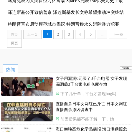
马斯克成为人类首位万亿富翁 SpaceX完成750亿美元史上最
大IPO
泽连斯基公开致信普京 泽连斯基发长文称希望推动冲突终结
特朗普宣布启动模范城市倡议 特朗普称永久消除暴力犯罪
1
首页
上一页
2
3
4
5
...
下一页
尾页
热闻
女子用漏洞0元买了3千台电器 女子发现
漏洞薅3千台家电租仓库存放
下了几千单，平台才发现bug吗
直播自杀日本女网红已身亡 日本女网红
直播自杀原因调查中
前因后果能不能了解一下，她
海口80吨高危化学品瞒报 海口港瞒报危