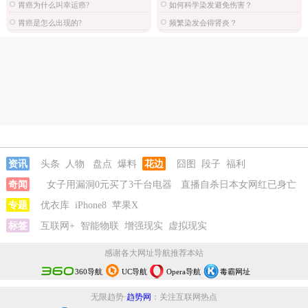
胃癌为什么叫幸运癌?
如何科学染发避免伤害？
胃癌是怎么出现的?
频繁染发会得肾炎？
资讯
头条
人物
盘点
爆料
花边
囧图
段子
福利
奇闻
女子用漏洞0元买了3千台电器
直播自杀日本女网红已身亡
专题
优衣库
iPhone8
苹果X
标签
互联网+
智能物联
增强现实
虚拟现实
感谢各大网址导航推荐本站
360导航
UC导航
Opera导航
毒霸网址
无限趋势·
趋势网
：关注互联网热点