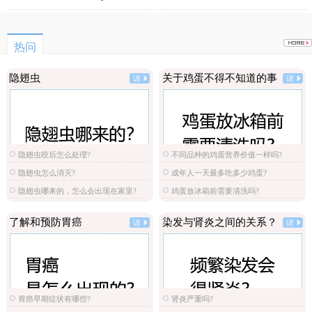
原图
选
热问
隐翅虫
关于鸡蛋不得不知道的事
详
详
隐翅虫咬后怎么处理?
不同品种的鸡蛋营养价值一样吗?
隐翅虫怎么消灭?
成年人一天最多吃多少鸡蛋?
隐翅虫哪来的，怎么会出现在家里?
鸡蛋放冰箱前需要清洗吗?
了解和预防胃癌
染发与肾炎之间的关系？
详
详
胃癌早期症状有哪些?
肾炎严重吗?