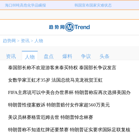
海口80吨高危化学品瞒报
韩国宣布国家灾难状态
员工用代码17小时删光公司89TB数据
急诊医生漏诊致患儿死亡获刑1年
笔试第一称被第二名花钱劝弃考
泰航拒绝20多名中国乘客登机
两名女店员被炸身亡震动日本
上海雪花膏破产
趋势网
>
资讯
>
人物
女子用漏洞0元买了3千台电器
直播自杀日本女网红已身亡
海口80吨高危化学品瞒报
韩国宣布国家灾难状态
资讯
盘点
爆料
争议
头条
人物
员工用代码17小时删光公司89TB数据
急诊医生漏诊致患儿死亡获刑1年
泰国部长称不欢迎游客来泰买特权 泰国部长争议发言
笔试第一称被第二名花钱劝弃考
泰航拒绝20多名中国乘客登机
两名女店员被炸身亡震动日本
上海雪花膏破产
女数学家王虹才35岁 法国总统马克龙祝贺王虹
FIFA主席说可以中美合办世界杯 特朗普称应再次选择美国办
世界杯
特朗普性侵案败诉 特朗普赔付女作家超560万美元
美议员林赛格雷厄姆去世 特朗普悼念林赛
特朗普称不知道红牌还要禁赛 特朗普证实要求国际足联复核