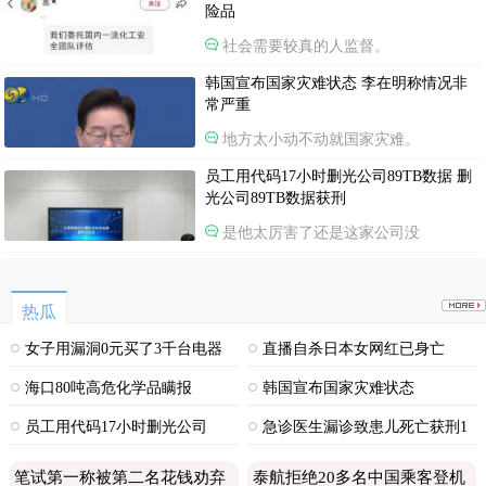
险品
社会需要较真的人监督。
韩国宣布国家灾难状态 李在明称情况非
常严重
地方太小动不动就国家灾难。
员工用代码17小时删光公司89TB数据 删
光公司89TB数据获刑
是他太厉害了还是这家公司没
热瓜
女子用漏洞0元买了3千台电器
直播自杀日本女网红已身亡
海口80吨高危化学品瞒报
韩国宣布国家灾难状态
员工用代码17小时删光公司
急诊医生漏诊致患儿死亡获刑1
89TB数据
年
笔试第一称被第二名花钱劝弃
泰航拒绝20多名中国乘客登机