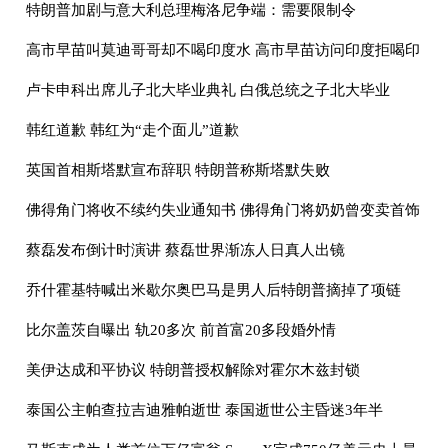
红牌
特朗普加剧与意大利总理梅洛尼争端：需要限制令
高市早苗叫莫迪哥哥却不喝印度水 高市早苗访问印度拒喝印
度水
卢卡申科出席儿子北大毕业典礼 白俄总统之子北大毕业
韩红道歉 韩红为“走个面儿”道歉
英国首相斯塔默宣布辞职 特朗普称斯塔默失败
佛得角门将收不续约失业通知书 佛得角门将奶奶曾变卖首饰
养他
蔡磊发布倒计时演讲 蔡磊世界渐冻人日真人出镜
乔什霍基特喊出米歇尔奥巴马是男人后特朗普摘掉了项链
比尔盖茨自曝出 轨20多次 前首富20多段婚外情
美伊达成和平协议 特朗普授权解除对霍尔木兹封锁
泰国公主帕查拉吉迪雅帕逝世 泰国逝世公主昏迷3年半