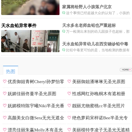
长。
家属将给野人小孩落户北京
这个事情已经超越大众的认知了，小孩的
形体和状态已经畸形了，得尽快送医。
天水血铅异常事件
天水多名老师血铅也严重超标
万一检测出来别的幼儿园孩子也超标，那
事情就不是一般大了。
天水血铅异常幼儿在西安确诊铅中毒
比铅中毒更可怕的是，当地检测的数据有
可能被造假。
热图
♡
优质御姐青树Cheryl孙梦怡零
♡
美丽御姐潘琳琳无圣光原图
遮罩私拍
♡
妩媚佳丽佟蔓半圣光原图
♡
性感网红孙晚桐木有遮相册
♡
妩媚模特陈宇曦Niki半圣光番
♡
靓丽尤物蜜桃cc半圣光照片
号
♡
高颜美女白微Sera无光无遮全
♡
绝色萝莉宋梓诺Bee半圣光专
集
辑
♡
漂亮佳丽朱赢Molly木有圣光
♡
美丽模特李凌子无圣光无遮精