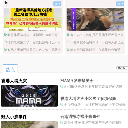
考
详
详
教育体系这样搞，还指望什么教书育
有一说一，他们是不是脑子没发育？谁
人。
不知道拉眼角针对的是亚洲人，他们哪国
你都笔试第二了，面试反超有什么不可
一些粉丝不值得同情，一些辱人的也应
的啊？
能的，非要多此一举。
该惩罚。
有熟人干嘛还联系第二名，这个风险太
泰方行为是该谴责，但追星族也该谴
大了。
责，丢人丢国外去了。
热点
香港大埔火灾
MAMA发布禁笑令
他们抵达香港时不笑确实是最好的选择，
当时楼还烧着呢谁笑不被骂才怪了，也算是
一种保护吧。
香港大埔火灾小区买了多项保险
至少有保险，而且有较完善的业主委员会
制度。
野人小孩事件
云南通报赤裸小孩事件
愿每个孩子都能在规范与关爱中向阳生