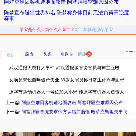
阿航空难因客机遭地面攻击 阿塞拜疆空难原因公布
陈梦宣布退出世界排名 陈梦称身体目前无法负荷高强度
赛事
某宝是什么，为什么叫某宝？
对！我就是那个某宝
最热
头条
奇趣
情趣
20
最新
武汉通报天桥打人事件 武汉通报城管协管员与摊主互殴
女演员朱锐自曝破产失业 39岁女演员称日常生计靠年迈母
亲接济
原字节跳动机器人一号位加入小米 传原字节机器人负责人
上一篇:
阿航空难因客机遭地面攻击 阿塞拜疆空难原因公布
孔涛加盟小米
下一篇:
阿塞拜疆总统要求俄方认错并赔偿 哈萨克斯坦失事飞
机是俄罗斯击落