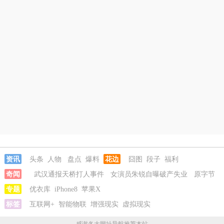
资讯
头条
人物
盘点
爆料
花边
囧图
段子
福利
奇闻
武汉通报天桥打人事件
女演员朱锐自曝破产失业
原字节
跳动机器人一号位加入小米
专题
优衣库
iPhone8
苹果X
儿子去世孙子不捧骨灰盒被查出非亲生
标签
老坛酸菜用脚踩卫生堪忧
互联网+
智能物联
增强现实
武汉通报天桥打人事件
虚拟现实
女演员朱锐自曝
破产失业