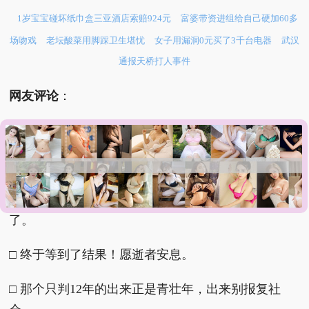
1岁宝宝碰坏纸巾盒三亚酒店索赔924元
富婆带资进组给自己硬加60多
场吻戏
老坛酸菜用脚踩卫生堪忧
女子用漏洞0元买了3千台电器
武汉
通报天桥打人事件
网友评论
：
□ 时代在发展，少年在早熟，法条该进步。
□ 宽容就是在纵容，让未成年犯罪更加有恃无恐。
□ 可惜了那一条鲜活的生命，那个孩子再也回不来
了。
□ 终于等到了结果！愿逝者安息。
□ 那个只判12年的出来正是青壮年，出来别报复社