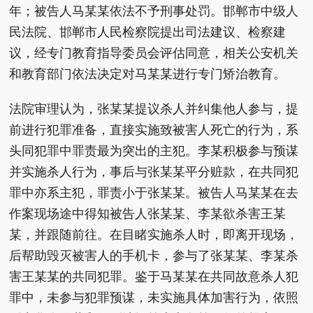
年；被告人马某某依法不予刑事处罚。邯郸市中级人
民法院、邯郸市人民检察院提出司法建议、检察建
议，经专门教育指导委员会评估同意，相关公安机关
和教育部门依法决定对马某某进行专门矫治教育。
法院审理认为，张某某提议杀人并纠集他人参与，提
前进行犯罪准备，直接实施致被害人死亡的行为，系
头同犯罪中罪责最为突出的主犯。李某积极参与预谋
并实施杀人行为，事后与张某某平分赃款，在共同犯
罪中亦系主犯，罪责小于张某某。被告人马某某在去
作案现场途中得知被告人张某某、李某欲杀害王某
某，并跟随前往。在目睹实施杀人时，即离开现场，
后帮助毁灭被害人的手机卡，参与了张某某、李某杀
害王某某的共同犯罪。鉴于马某某在共同故意杀人犯
罪中，未参与犯罪预谋，未实施具体加害行为，依照