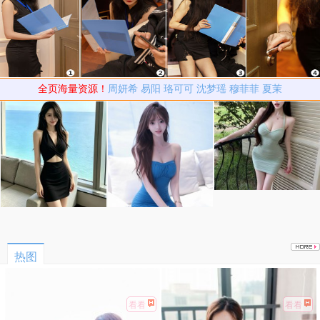
全页海量资源！
周妍希
易阳
珞可可
沈梦瑶
穆菲菲
夏茉
热图
看看
看看