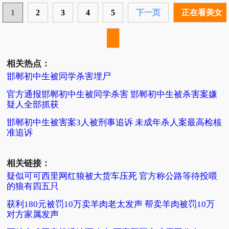
1
2
3
4
5
下一页
正在看美女
相关热点：
邯郸初中生被同学杀害埋尸
官方通报邯郸初中生被同学杀害 邯郸初中生被杀害案嫌
疑人全部抓获
邯郸初中生被害案3人被刑事追诉 未成年杀人案最高检核
准追诉
相关链接：
疑似可可西里网红狼被大货车压死 官方称公路等待投喂
的狼有四五只
获利180元被罚10万卖羊肉老太发声 帮卖羊肉被罚10万
对方家属发声