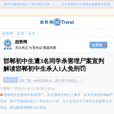
原字节跳动机器人一号位加入小米
儿子去世孙子不捧骨灰盒被查出非亲
老坛酸菜用脚踩卫生堪忧
宇树科技中一签需缴7.54万元
生
河南重大刑案嫌疑人逃窜时伤害多人
情侣平潭翻墙拍日出坠崖
富婆带资进组给自己硬加60多场吻戏
名创优品一次性内裤颜面尽失
趋势网
>
文章
> 正文
河南三支一扶考试存在规模性组织作
1岁宝宝碰坏纸巾盒三亚酒店索赔924
趋势网
原字节跳动机器人一号位加入小米
儿子去世孙子不捧骨灰盒被查出非亲
弊犯罪
元
去关注
关注热点 分享热议 围观热图
老坛酸菜用脚踩卫生堪忧
宇树科技中一签需缴7.54万元
生
河南重大刑案嫌疑人逃窜时伤害多人
情侣平潭翻墙拍日出坠崖
邯郸初中生遭3名同学杀害埋尸案宣判
富婆带资进组给自己硬加60多场吻戏
名创优品一次性内裤颜面尽失
解读邯郸初中生杀人1人免刑罚
时代在发展，少年在早熟，法条该进步... >>
河南三支一扶考试存在规模性组织作
1岁宝宝碰坏纸巾盒三亚酒店索赔924
宽容就是在纵容，让未成年犯罪更加有恃无... >>
网友评论
可惜了那一条鲜活的生命，那个孩子再也回... >>
弊犯罪
元
时代在发展，少年在早熟，法条该进步... >>
原创
2024-12-30 12:30:36
Elias
宽容就是在纵容，让未成年犯罪更加有恃无... >>
邯郸初中生被同学杀害埋尸
武汉通报天桥打人事件
女演员朱锐自曝破产
可惜了那一条鲜活的生命，那个孩子再也回... >>
失业
原字节跳动机器人一号位加入小米
儿子去世孙子不捧骨灰盒被查出非
亲生
老坛酸菜用脚踩卫生堪忧