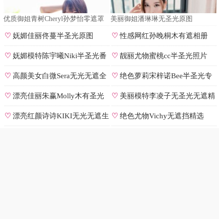
优质御姐青树Cheryl孙梦怡零遮罩
美丽御姐潘琳琳无圣光原图
私拍
♡
妩媚佳丽佟蔓半圣光原图
♡
性感网红孙晚桐木有遮相册
♡
妩媚模特陈宇曦Niki半圣光番
♡
靓丽尤物蜜桃cc半圣光照片
号
♡
高颜美女白微Sera无光无遮全
♡
绝色萝莉宋梓诺Bee半圣光专
集
辑
♡
漂亮佳丽朱赢Molly木有圣光
♡
美丽模特李凌子无圣光无遮精
原图
选
♡
漂亮红颜诗诗KIKI无光无遮生
♡
绝色尤物Vichy无遮挡精选
图