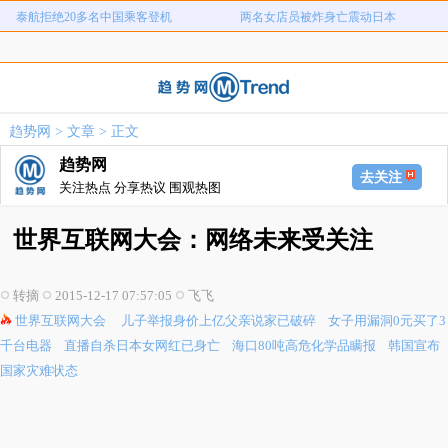
儿子举报身价上亿父亲说家已破碎
女子用漏洞0元买了3千台电器
直播自杀日本女网红已身亡
海口80吨高危化学品瞒报
韩国宣布国家灾难状态
员工用代码17小时删光公司89TB数据
急诊医生漏诊致患儿死亡获刑1年
笔试第一称被第二名花钱劝弃考
趋势网
>
文章
> 正文
泰航拒绝20多名中国乘客登机
两名女店员被炸身亡震动日本
趋势网
去关注
关注热点 分享热议 围观热图
世界互联网大会：网络未来受关注
转摘
2015-12-17 07:57:05
飞飞
世界互联网大会
儿子举报身价上亿父亲说家已破碎
女子用漏洞0元买了3
千台电器
直播自杀日本女网红已身亡
海口80吨高危化学品瞒报
韩国宣布
国家灾难状态