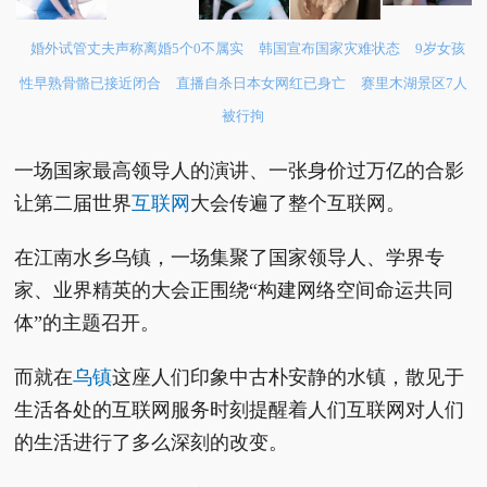
婚外试管丈夫声称离婚5个0不属实
韩国宣布国家灾难状态
9岁女孩
性早熟骨骼已接近闭合
直播自杀日本女网红已身亡
赛里木湖景区7人
被行拘
一场国家最高领导人的演讲、一张身价过万亿的合影
让第二届世界
互联网
大会传遍了整个互联网。
在江南水乡乌镇，一场集聚了国家领导人、学界专
家、业界精英的大会正围绕“构建网络空间命运共同
体”的主题召开。
而就在
乌镇
这座人们印象中古朴安静的水镇，散见于
生活各处的互联网服务时刻提醒着人们互联网对人们
的生活进行了多么深刻的改变。