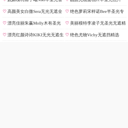
号
♡
高颜美女白微Sera无光无遮全
♡
绝色萝莉宋梓诺Bee半圣光专
集
辑
♡
漂亮佳丽朱赢Molly木有圣光
♡
美丽模特李凌子无圣光无遮精
原图
选
♡
漂亮红颜诗诗KIKI无光无遮生
♡
绝色尤物Vichy无遮挡精选
图