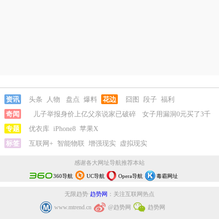
资讯
头条
人物
盘点
爆料
花边
囧图
段子
福利
奇闻
儿子举报身价上亿父亲说家已破碎
女子用漏洞0元买了3千
台电器
专题
优衣库
直播自杀日本女网红已身亡
iPhone8
苹果X
海口80吨高危化学品瞒报
韩
国宣布国家灾难状态
标签
互联网+
智能物联
儿子举报身价上亿父亲说家已破碎
增强现实
虚拟现实
女子用漏
洞0元买了3千台电器
感谢各大网址导航推荐本站
360导航
UC导航
Opera导航
毒霸网址
无限趋势·
趋势网
：关注互联网热点
www.mtrend.cn
@趋势网
趋势网