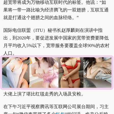
超宽带将成为万物移动互联时代的标签。他说：“如
果将一带一路比喻为经济腾飞的一双翅膀，互联互通
就是打通这个翅膀之间的血脉经络。”
国际电信联盟（ITU）秘书长赵厚麟则在演讲中指
出，到2020年，要促进发展中国家的宽带资费要降低
月平均收入5%以下，宽带服务要覆盖全球90%的农村
人口。
习近平主席视察互联网公司展台
同时，第二届世界互联网大会首日热闹的场面持续上
演。早上开幕式前夕，面对媒体的围追堵截，互联网
大佬上演了堪比红毯走秀的入场及安检。
在下午习近平视察腾讯等互联网公司展台期间，习主