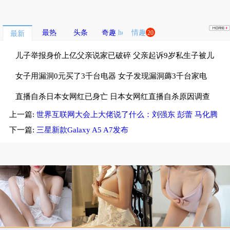
最热
头条
奇趣
情趣
20
最新
儿子举报身价上亿父亲说家已破碎 父亲起诉9岁私生子被儿
子斥畜生不如
女子用漏洞0元买了3千台电器 女子发现漏洞薅3千台家电
租仓库存放
直播自杀日本女网红已身亡 日本女网红直播自杀原因调查
上一篇:
世界互联网大会上大佬说了什么：刘强东 彭蕾 马化腾
中
下一篇:
三星新款Galaxy A5 A7发布