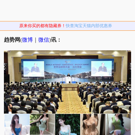
原来你买的都有隐藏券！
快查淘宝天猫内部优惠券
趋势网
(
微博
｜
微信
)
讯：