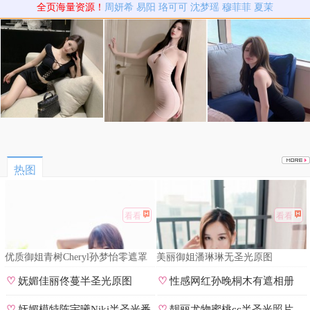
全页海量资源！
周妍希
易阳
珞可可
沈梦瑶
穆菲菲
夏茉
热图
看看
看看
优质御姐青树Cheryl孙梦怡零遮罩
美丽御姐潘琳琳无圣光原图
私拍
♡
妩媚佳丽佟蔓半圣光原图
♡
性感网红孙晚桐木有遮相册
♡
妩媚模特陈宇曦Niki半圣光番
♡
靓丽尤物蜜桃cc半圣光照片