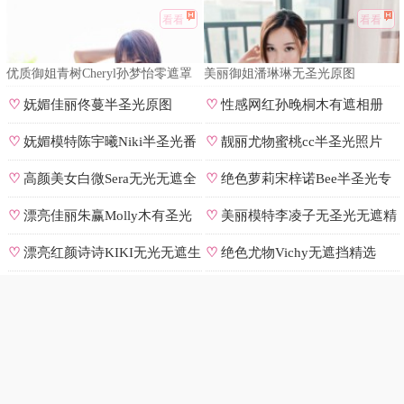
看看
看看
优质御姐青树Cheryl孙梦怡零遮罩
美丽御姐潘琳琳无圣光原图
私拍
♡
妩媚佳丽佟蔓半圣光原图
♡
性感网红孙晚桐木有遮相册
♡
妩媚模特陈宇曦Niki半圣光番
♡
靓丽尤物蜜桃cc半圣光照片
号
♡
高颜美女白微Sera无光无遮全
♡
绝色萝莉宋梓诺Bee半圣光专
集
辑
♡
漂亮佳丽朱赢Molly木有圣光
♡
美丽模特李凌子无圣光无遮精
原图
选
♡
漂亮红颜诗诗KIKI无光无遮生
♡
绝色尤物Vichy无遮挡精选
图