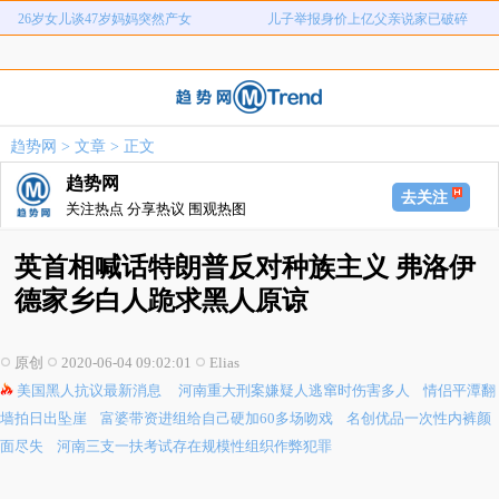
26岁女儿谈47岁妈妈突然产女
儿子举报身价上亿父亲说家已破碎
河南重大刑案嫌疑人逃窜时伤害多人
情侣平潭翻墙拍日出坠崖
富婆带资进组给自己硬加60多场吻戏
名创优品一次性内裤颜面尽失
河南三支一扶考试存在规模性组织作
1岁宝宝碰坏纸巾盒三亚酒店索赔924
趋势网
>
文章
> 正文
女子开一天一夜空调后二氧化碳中毒
国企拖欠3700万致市政工程停工
弊犯罪
元
趋势网
26岁女儿谈47岁妈妈突然产女
儿子举报身价上亿父亲说家已破碎
去关注
关注热点 分享热议 围观热图
英首相喊话特朗普反对种族主义 弗洛伊
德家乡白人跪求黑人原谅
原创
2020-06-04 09:02:01
Elias
美国黑人抗议最新消息
河南重大刑案嫌疑人逃窜时伤害多人
情侣平潭翻
墙拍日出坠崖
富婆带资进组给自己硬加60多场吻戏
名创优品一次性内裤颜
面尽失
河南三支一扶考试存在规模性组织作弊犯罪