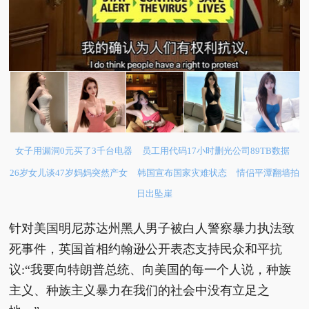
女子用漏洞0元买了3千台电器
员工用代码17小时删光公司89TB数据
26岁女儿谈47岁妈妈突然产女
韩国宣布国家灾难状态
情侣平潭翻墙拍
日出坠崖
针对美国明尼苏达州黑人男子被白人警察暴力执法致
死事件，英国首相约翰逊公开表态支持民众和平抗
议:“我要向特朗普总统、向美国的每一个人说，种族
主义、种族主义暴力在我们的社会中没有立足之