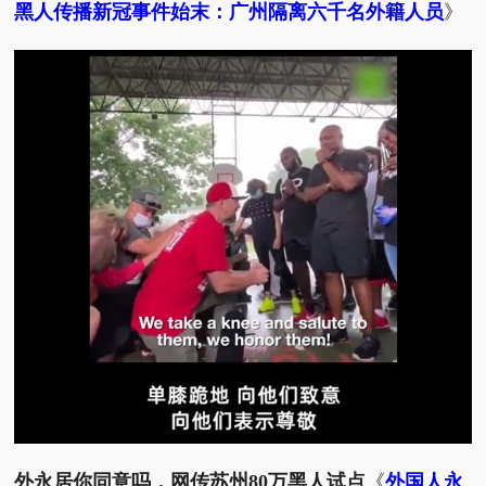
黑人传播新冠事件始末：广州隔离六千名外籍人员
》
外永居你同意吗，网传苏州80万黑人试点
《
外国人永