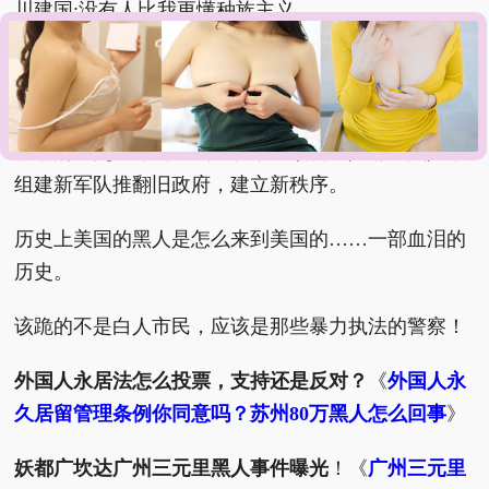
川建国:没有人比我更懂种族主义。
英国表个态算什么，又不谴责美国警察。他说希望示
威和平进行，也就是说反对暴力咯。
以后的历史也许会这么记载，一族新白人请愿黑人，
组建新军队推翻旧政府，建立新秩序。
历史上美国的黑人是怎么来到美国的……一部血泪的
历史。
该跪的不是白人市民，应该是那些暴力执法的警察！
外国人永居法怎么投票，支持还是反对？
《
外国人永
久居留管理条例你同意吗？苏州80万黑人怎么回事
》
妖都广坎达广州三元里黑人事件曝光
！《
广州三元里