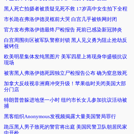
黑人死亡拍摄者被质疑见死不救 17岁高中女生拍下全程
市长跪在弗洛伊德灵柩前大哭 白宫几乎被铁网封闭
官方发布弗洛伊德最终尸检报告 死前已感染新冠肺炎
白宫周围街区被军队警察封锁 黑人见义勇为阻止抢劫反
被铐住
欧美明星集体发纯黑图片 美军四星上将现身华盛顿抗议
现场
被害黑人弗洛伊德死因独立尸检报告公布 确为窒息致死
加拿大反歧视非洲裔冲突升级！苹果临时关闭美国大部
分门店
特朗普曾躲进地堡一小时 纽约市长女儿参加抗议活动被
捕
黑客组织Anonymous发视频揭露大量美国警局罪行
跪压黑人男子致死的警官将出庭 美国民警卫队朝居民家
中开枪