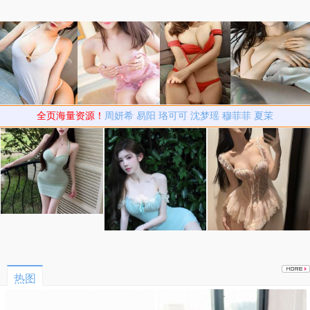
全页海量资源！
周妍希
易阳
珞可可
沈梦瑶
穆菲菲
夏茉
热图