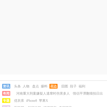
资讯
头条
人物
盘点
爆料
花边
囧图
段子
福利
奇闻
河南重大刑案嫌疑人逃窜时伤害多人
情侣平潭翻墙拍日出
坠崖
专题
富婆带资进组给自己硬加60多场吻戏
优衣库
iPhone8
苹果X
名创优品一次性内裤颜