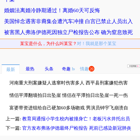
婚姻法离婚冷静期通过！离婚60天可反悔
美国悼念遇害非裔集会遭汽车冲撞 白宫已禁止人员出入
被害黑人弗洛伊德死因独立尸检报告公布 确为窒息致死
某宝是什么，为什么叫某宝？
对！我就是那个某宝
最热
头条
奇趣
情趣
20
最新
河南重大刑案嫌疑人逃窜时伤害多人 西平县刑案嫌犯伤害
多名无辜群众
情侣平潭翻墙拍日出坠崖 情侣在平潭拍日出坠崖一死一伤
富婆带资进组给自己硬加60多场吻戏 男演员钟宇飞崩溃自
上一篇:
教育局通报小学生校内被撞身亡！老板污水井托出员
曝遇富婆加吻戏
工自己身亡
下一篇:
官方发布弗洛伊德最终尸检报告 死前已感染新冠肺炎