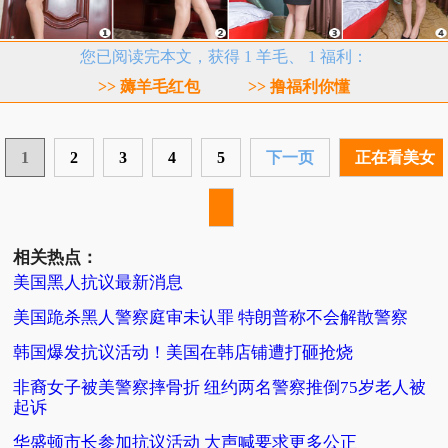
您已阅读完本文，获得 1 羊毛、 1 福利：
>> 薅羊毛红包
>> 撸福利你懂
1
2
3
4
5
下一页
正在看美女
相关热点：
美国黑人抗议最新消息
美国跪杀黑人警察庭审未认罪 特朗普称不会解散警察
韩国爆发抗议活动！美国在韩店铺遭打砸抢烧
非裔女子被美警察摔骨折 纽约两名警察推倒75岁老人被
起诉
华盛顿市长参加抗议活动 大声喊要求更多公正