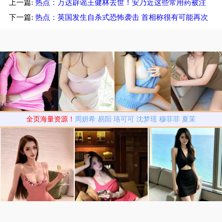
上一篇:
热点：万达辟谣王健林去世！安乃近这些常用药被注
孔涛加盟小米
销
下一篇:
热点：英国发生自杀式恐怖袭击 首相称很有可能再次
发生
全页海量资源！
周妍希
易阳
珞可可
沈梦瑶
穆菲菲
夏茉