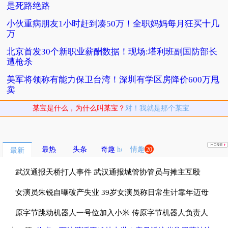
是死路绝路
小伙重病朋友1小时赶到凑50万！全职妈妈每月狂买十几
万
北京首发30个新职业薪酬数据！现场:塔利班副国防部长
遭枪杀
美军将领称有能力保卫台湾！深圳有学区房降价600万甩
卖
某宝是什么，为什么叫某宝？
对！我就是那个某宝
最热
头条
奇趣
情趣
20
最新
武汉通报天桥打人事件 武汉通报城管协管员与摊主互殴
女演员朱锐自曝破产失业 39岁女演员称日常生计靠年迈母
亲接济
原字节跳动机器人一号位加入小米 传原字节机器人负责人