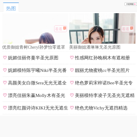
热图
看看
看看
优质御姐青树Cheryl孙梦怡零遮罩
美丽御姐潘琳琳无圣光原图
私拍
♡
妩媚佳丽佟蔓半圣光原图
♡
性感网红孙晚桐木有遮相册
♡
妩媚模特陈宇曦Niki半圣光番
♡
靓丽尤物蜜桃cc半圣光照片
号
♡
高颜美女白微Sera无光无遮全
♡
绝色萝莉宋梓诺Bee半圣光专
集
辑
♡
漂亮佳丽朱赢Molly木有圣光
♡
美丽模特李凌子无圣光无遮精
原图
选
♡
漂亮红颜诗诗KIKI无光无遮生
♡
绝色尤物Vichy无遮挡精选
图