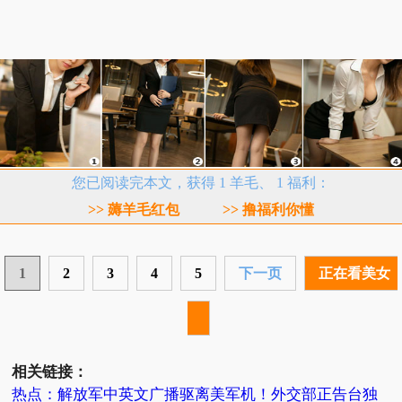
您已阅读完本文，获得 1 羊毛、 1 福利：
>> 薅羊毛红包
>> 撸福利你懂
1
2
3
4
5
下一页
正在看美女
相关链接：
热点：解放军中英文广播驱离美军机！外交部正告台独