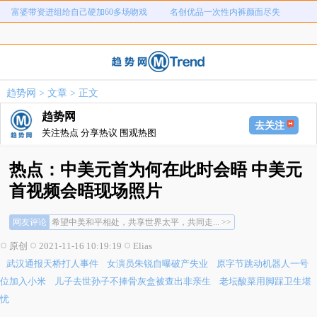
富婆带资进组给自己硬加60多场吻戏
名创优品一次性内裤颜面尽失
武汉通报天桥打人事件
女演员朱锐自曝破产失业
原字节跳动机器人一号位加入小米
儿子去世孙子不捧骨灰盒被查出非亲
老坛酸菜用脚踩卫生堪忧
宇树科技中一签需缴7.54万元
生
趋势网
>
文章
> 正文
河南重大刑案嫌疑人逃窜时伤害多人
情侣平潭翻墙拍日出坠崖
趋势网
富婆带资进组给自己硬加60多场吻戏
名创优品一次性内裤颜面尽失
去关注
关注热点 分享热议 围观热图
热点：中美元首为何在此时会晤 中美元
首视频会晤现场照片
网友评论
希望中美和平相处，共享世界太平，共同走... >>
真诚的希望中美关系能正常化，我们虽然是... >>
原创
2021-11-16 10:19:19
Elias
希望中美双方相向而行... >>
武汉通报天桥打人事件
女演员朱锐自曝破产失业
原字节跳动机器人一号
希望中美和平相处，共享世界太平，共同走... >>
真诚的希望中美关系能正常化，我们虽然是... >>
位加入小米
儿子去世孙子不捧骨灰盒被查出非亲生
老坛酸菜用脚踩卫生堪
希望中美双方相向而行... >>
忧