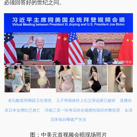
必须回答好的世纪之问。
老坛酸菜用脚踩卫生堪忧
儿子举报身价上亿父亲说家已破碎
直播自
杀日本女网红已身亡
河南三支一扶考试存在规模性组织作弊犯罪
女演
员朱锐自曝破产失业
图：中美元首视频会晤现场照片