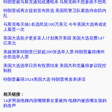
特朗普被马斯克通知或遭暗杀 马斯克称不想参政不想死
特朗普或再次提前宣布胜选 美国民警卫队紧急待命防内
乱
马斯克每天抽1名选民送100万美元 今年美国大选将成史
上最贵一次
美国大选前夕更多富人计划离开美国 美国大选花费147
亿美元
美媒测算特朗普已获超200张选举人票 特朗普赢得佛州
全部选举人票
美国大选选举日所有投票结束 美国共和党赢得参议院控
制权
特朗普赢得2024美国大选 特朗普将发表讲话
相关链接：
14岁男孩电梯内捂嘴猥亵女童被拘 电梯内被捂嘴女孩妈
妈发声