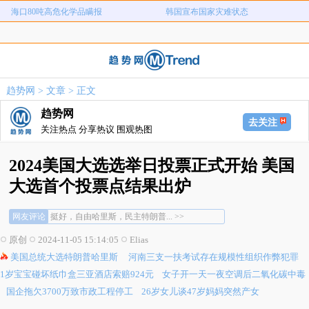
海口80吨高危化学品瞒报
韩国宣布国家灾难状态
河南三支一扶考试存在规模性组织作
1岁宝宝碰坏纸巾盒三亚酒店索赔924
女子开一天一夜空调后二氧化碳中毒
国企拖欠3700万致市政工程停工
弊犯罪
元
26岁女儿谈47岁妈妈突然产女
儿子举报身价上亿父亲说家已破碎
趋势网
>
文章
> 正文
女子用漏洞0元买了3千台电器
直播自杀日本女网红已身亡
趋势网
海口80吨高危化学品瞒报
韩国宣布国家灾难状态
去关注
关注热点 分享热议 围观热图
2024美国大选选举日投票正式开始 美国
大选首个投票点结果出炉
挺好，自由哈里斯，民主特朗普... >>
网友评论
这哪是大选，这分明是大闹... >>
这新闻，你统计一个村子也行呀，还6个人... >>
原创
2024-11-05 15:14:05
Elias
挺好，自由哈里斯，民主特朗普... >>
美国总统大选特朗普哈里斯
河南三支一扶考试存在规模性组织作弊犯罪
这哪是大选，这分明是大闹... >>
这新闻，你统计一个村子也行呀，还6个人... >>
1岁宝宝碰坏纸巾盒三亚酒店索赔924元
女子开一天一夜空调后二氧化碳中毒
国企拖欠3700万致市政工程停工
26岁女儿谈47岁妈妈突然产女