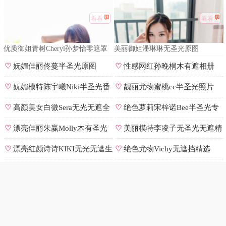
看看
看看
优质御姐青树Cheryl孙梦怡零遮罩
美丽御姐潘琳琳无圣光原图
私拍
♡
妩媚佳丽佟蔓半圣光原图
♡
性感网红孙晚桐木有遮相册
♡
妩媚模特陈宇曦Niki半圣光番
♡
靓丽尤物蜜桃cc半圣光照片
号
♡
高颜美女白微Sera无光无遮全
♡
绝色萝莉宋梓诺Bee半圣光专
集
辑
♡
漂亮佳丽朱赢Molly木有圣光
♡
美丽模特李凌子无圣光无遮精
原图
选
♡
漂亮红颜诗诗KIKI无光无遮生
♡
绝色尤物Vichy无遮挡精选
图