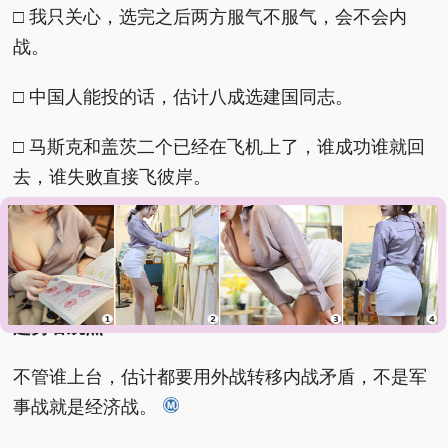
□ 我只关心，选完之后两方服气不服气，会不会内
战。
□ 中国人能投的话，估计八成选建国同志。
□ 马斯克和盖茨二个已经在飞机上了，谁成功谁就回
去，谁失败直接飞彼岸。
□ 大家到底哪来的自信嘲讽人家的选举。
□ 我就想问明天股市啥样。
趋势君观点
：
不管谁上台，估计都要用外战转移内战矛盾，不是军
事战就是经济战。