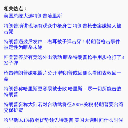
相关热点：
美国总统大选特朗普哈里斯
特朗普演讲现场有观众中枪身亡 特朗普枪击案嫌疑人被
击毙
特朗普遇袭后发声：右耳被子弹击穿！特朗普枪击事件
被定性为暗杀未遂
拜登暂停所有竞选外出活动 暗杀特朗普枪手用步枪打了8
发子弹
枪击特朗普嫌犯照片公开 特朗普或因侧头看图表救回一
命
特朗普称哈里斯更容易被击败 哈里斯：尽一切所能击败
特朗普
特朗普妄称大陆若对台动武将征200%关税 特朗普要台湾
交保护费
哈里斯以1%微弱优势领先特朗普 美国大选时间什么时候