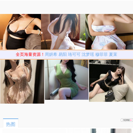
骂穷
全页海量资源！
周妍希
易阳
珞可可
沈梦瑶
穆菲菲
夏茉
热图