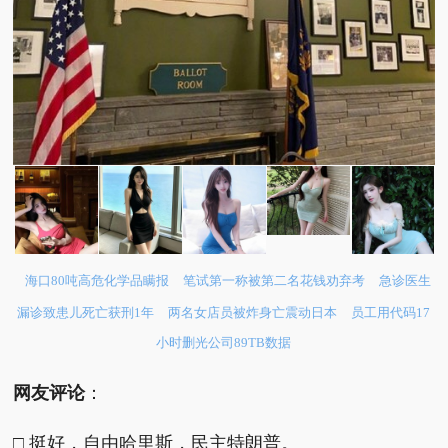
海口80吨高危化学品瞒报
笔试第一称被第二名花钱劝弃考
急诊医生
漏诊致患儿死亡获刑1年
两名女店员被炸身亡震动日本
员工用代码17
小时删光公司89TB数据
网友评论
：
□ 挺好，自由哈里斯，民主特朗普。