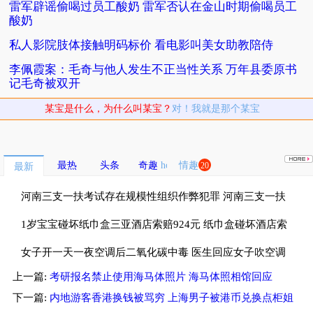
雷军辟谣偷喝过员工酸奶 雷军否认在金山时期偷喝员工
酸奶
私人影院肢体接触明码标价 看电影叫美女助教陪侍
李佩霞案：毛奇与他人发生不正当性关系 万年县委原书
记毛奇被双开
某宝是什么，为什么叫某宝？
对！我就是那个某宝
最热
头条
奇趣
情趣
20
最新
河南三支一扶考试存在规模性组织作弊犯罪 河南三支一扶
考试按人头给分数
1岁宝宝碰坏纸巾盒三亚酒店索赔924元 纸巾盒碰坏酒店索
赔924
女子开一天一夜空调后二氧化碳中毒 医生回应女子吹空调
上一篇:
考研报名禁止使用海马体照片 海马体照相馆回应
中毒
下一篇:
内地游客香港换钱被骂穷 上海男子被港币兑换点柜姐