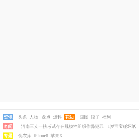
资讯
头条
人物
盘点
爆料
花边
囧图
段子
福利
奇闻
河南三支一扶考试存在规模性组织作弊犯罪
1岁宝宝碰坏纸
巾盒三亚酒店索赔924元
专题
优衣库
iPhone8
苹果X
女子开一天一夜空调后二氧化碳中毒
国企