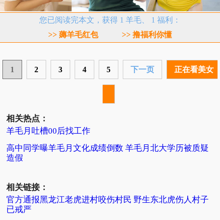
您已阅读完本文，获得 1 羊毛、 1 福利：
>> 薅羊毛红包
>> 撸福利你懂
1
2
3
4
5
下一页
正在看美女
相关热点：
羊毛月吐槽00后找工作
高中同学曝羊毛月文化成绩倒数 羊毛月北大学历被质疑
造假
相关链接：
官方通报黑龙江老虎进村咬伤村民 野生东北虎伤人村子
已戒严