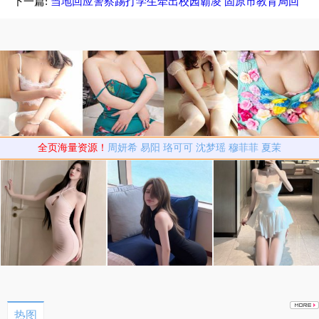
歉
下一篇:
当地回应警察踢打学生牵出校园霸凌 固原市教育局回
应校园霸凌
全页海量资源！
周妍希
易阳
珞可可
沈梦瑶
穆菲菲
夏茉
热图