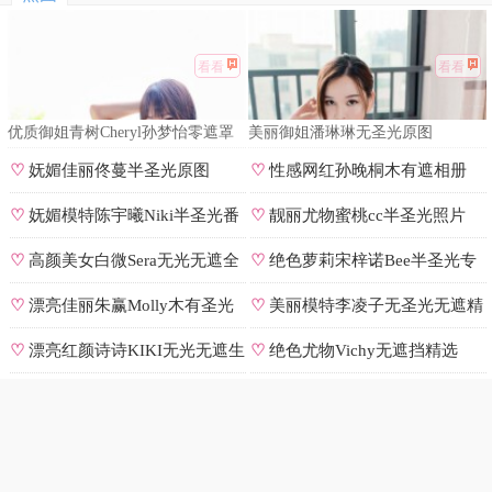
看看
看看
优质御姐青树Cheryl孙梦怡零遮罩
美丽御姐潘琳琳无圣光原图
私拍
♡
妩媚佳丽佟蔓半圣光原图
♡
性感网红孙晚桐木有遮相册
♡
妩媚模特陈宇曦Niki半圣光番
♡
靓丽尤物蜜桃cc半圣光照片
号
♡
高颜美女白微Sera无光无遮全
♡
绝色萝莉宋梓诺Bee半圣光专
集
辑
♡
漂亮佳丽朱赢Molly木有圣光
♡
美丽模特李凌子无圣光无遮精
原图
选
♡
漂亮红颜诗诗KIKI无光无遮生
♡
绝色尤物Vichy无遮挡精选
图