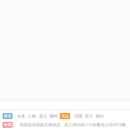
资讯
头条
人物
盘点
爆料
花边
囧图
段子
福利
奇闻
韩国宣布国家灾难状态
员工用代码17小时删光公司89TB数