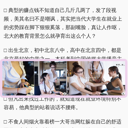
□ 典型的赚点钱不知道自己几斤几两了，发了段视
频，美其名曰不是嘲讽，其实把当代大学生在就业上
的劣势踩在脚下狠狠奚落，那副嘴脸，真让人作呕，
北大的教育背景怎么就孕育出这么个人？
□ 出生北京，初中北京八中，高中在北京四中，都是
北京最好的中学之一，本科考到中国传媒大学播音主
持艺术专业，之后被保研到北京大学，借此吃上自媒
体红利，一条广告报价几十w，可以说从没吃过就业
的苦。
□ 但凡出来找过工作的，就知道现在就业环境特别不
容易，他典型的站着说话不腰疼。
□ 不食人间烟火靠着榜一大哥当网红躲在自己的舒适