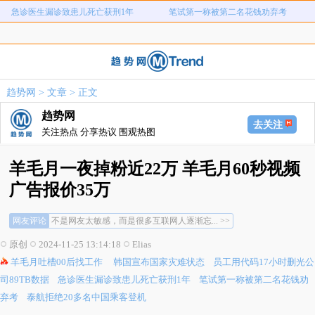
急诊医生漏诊致患儿死亡获刑1年
笔试第一称被第二名花钱劝弃考
泰航拒绝20多名中国乘客登机
两名女店员被炸身亡震动日本
上海雪花膏破产
婚外试管丈夫声称离婚5个0不属实
女子称遭法院工作人员殴打扒衣羞辱
维也纳国际酒店客房遍布吸饱血的床
趋势网
>
文章
> 正文
韩国宣布国家灾难状态
员工用代码17小时删光公司89TB数据
虱
趋势网
急诊医生漏诊致患儿死亡获刑1年
笔试第一称被第二名花钱劝弃考
去关注
关注热点 分享热议 围观热图
泰航拒绝20多名中国乘客登机
两名女店员被炸身亡震动日本
上海雪花膏破产
婚外试管丈夫声称离婚5个0不属实
羊毛月一夜掉粉近22万 羊毛月60秒视频
女子称遭法院工作人员殴打扒衣羞辱
维也纳国际酒店客房遍布吸饱血的床
广告报价35万
虱
网友评论
不是网友太敏感，而是很多互联网人逐渐忘... >>
感觉羊毛月可能觉得这是幽默而不是冒犯吧... >>
原创
2024-11-25 13:14:18
Elias
典型的赚点钱不知道自己几斤几两了，发了... >>
羊毛月吐槽00后找工作
韩国宣布国家灾难状态
员工用代码17小时删光公
不是网友太敏感，而是很多互联网人逐渐忘... >>
感觉羊毛月可能觉得这是幽默而不是冒犯吧... >>
司89TB数据
急诊医生漏诊致患儿死亡获刑1年
笔试第一称被第二名花钱劝
典型的赚点钱不知道自己几斤几两了，发了... >>
弃考
泰航拒绝20多名中国乘客登机