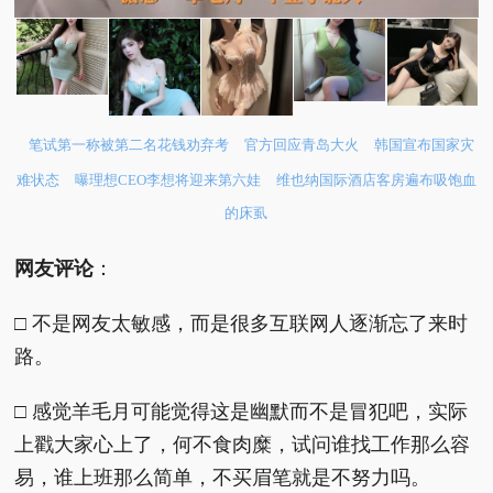
笔试第一称被第二名花钱劝弃考
官方回应青岛大火
韩国宣布国家灾
难状态
曝理想CEO李想将迎来第六娃
维也纳国际酒店客房遍布吸饱血
的床虱
网友评论
：
□ 不是网友太敏感，而是很多互联网人逐渐忘了来时
路。
□ 感觉羊毛月可能觉得这是幽默而不是冒犯吧，实际
上戳大家心上了，何不食肉糜，试问谁找工作那么容
易，谁上班那么简单，不买眉笔就是不努力吗。