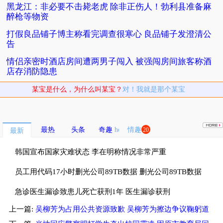
黑龙江：非必要不击毙老虎 除非正伤人！勃利县准备麻
醉枪等物资
打假良品铺子博主称看完调查很寒心 良品铺子发澄清公
告
情侣亲密时酒店房间遭两男子闯入 被强闯房间旅客称酒
店存消防隐患
某宝是什么，为什么叫某宝？
对！我就是那个某宝
最热
头条
奇趣
情趣
20
最新
韩国宣布国家灾难状态 李在明称情况非常严重
员工用代码17小时删光公司89TB数据 删光公司89TB数据
获刑
急诊医生漏诊致患儿死亡获刑1年 医生漏诊获刑
上一篇:
吴柳芳为占用公共资源致歉 吴柳芳为擦边争议鞠躬道