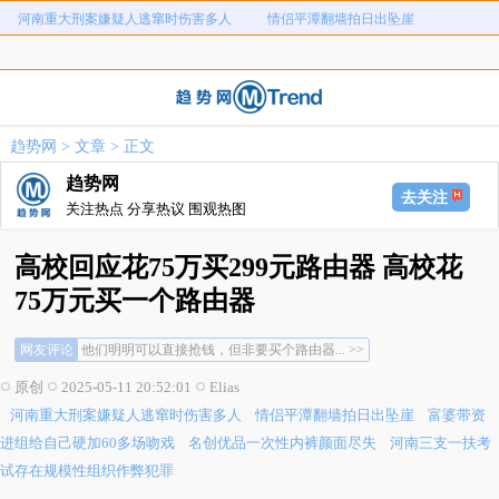
河南重大刑案嫌疑人逃窜时伤害多人
情侣平潭翻墙拍日出坠崖
富婆带资进组给自己硬加60多场吻戏
名创优品一次性内裤颜面尽失
河南三支一扶考试存在规模性组织作
1岁宝宝碰坏纸巾盒三亚酒店索赔924
女子开一天一夜空调后二氧化碳中毒
国企拖欠3700万致市政工程停工
弊犯罪
元
趋势网
>
文章
> 正文
26岁女儿谈47岁妈妈突然产女
儿子举报身价上亿父亲说家已破碎
趋势网
去关注
关注热点 分享热议 围观热图
高校回应花75万买299元路由器 高校花
75万元买一个路由器
吃相太难看了吧，你要是弄100台路由器... >>
网友评论
他们明明可以直接抢钱，但非要买个路由器... >>
政就是这么亏空的... >>
原创
2025-05-11 20:52:01
Elias
吃相太难看了吧，你要是弄100台路由器... >>
河南重大刑案嫌疑人逃窜时伤害多人
情侣平潭翻墙拍日出坠崖
富婆带资
他们明明可以直接抢钱，但非要买个路由器... >>
政就是这么亏空的... >>
进组给自己硬加60多场吻戏
名创优品一次性内裤颜面尽失
河南三支一扶考
试存在规模性组织作弊犯罪