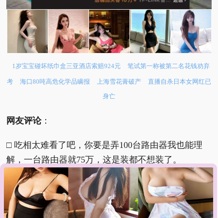
1岁宝宝碰坏纸巾盒三亚酒店索赔924元
笔试第一称被第二名花钱劝弃
考
海口80吨高危化学品瞒报
上海雪花膏破产
直播自杀日本女网红已
身亡
网友评论
：
□ 吃相太难看了吧，你要是弄100台路由器我也能理
解，一台路由器就75万，这是装都不想装了。
□ 他们明明可以直接抢钱，但非要买个路由器暴露自
己。