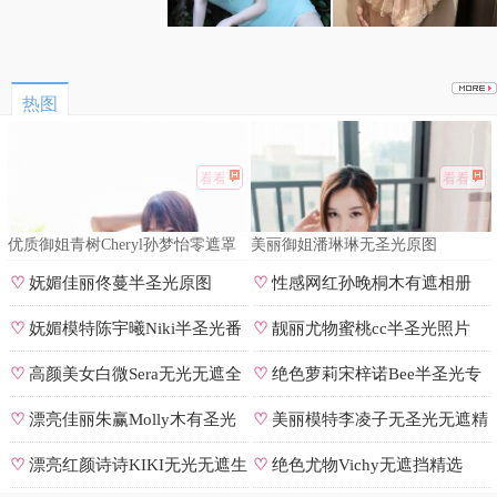
热图
看看
看看
优质御姐青树Cheryl孙梦怡零遮罩
美丽御姐潘琳琳无圣光原图
私拍
♡
妩媚佳丽佟蔓半圣光原图
♡
性感网红孙晚桐木有遮相册
♡
妩媚模特陈宇曦Niki半圣光番
♡
靓丽尤物蜜桃cc半圣光照片
号
♡
高颜美女白微Sera无光无遮全
♡
绝色萝莉宋梓诺Bee半圣光专
集
辑
♡
漂亮佳丽朱赢Molly木有圣光
♡
美丽模特李凌子无圣光无遮精
原图
选
♡
漂亮红颜诗诗KIKI无光无遮生
♡
绝色尤物Vichy无遮挡精选