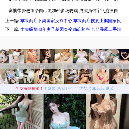
富婆带资进组给自己硬加60多场吻戏 男演员钟宇飞崩溃自
上一篇:
苹果商店下架国家反诈中心 苹果商店恢复上架国家反
曝遇富婆加吻戏
诈中心APP
下一篇:
丈夫吸烟43年妻子基因突变确诊肺癌 长期暴露二手烟
可致基因突变
全页海量资源！
周妍希
易阳
珞可可
沈梦瑶
穆菲菲
夏茉