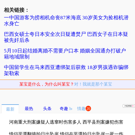
相关链接：
一中国游客为捞相机命丧87米海底 30岁美女为捡相机潜
水身亡
巴西女硕士夸日本安全次日疑遭焚尸 巴西女子在日本疑
被先奸后杀
5月10日起结婚离婚不需要户口本 婚姻全国通办打破户
籍地域限制
中国留学生在马来西亚遭绑架后获救 18岁男孩遇诈骗绑
架勒索
某宝是什么，为什么叫某宝？
对！我就是那个某宝
最热
头条
奇趣
情趣
20
最新
河南重大刑案嫌疑人逃窜时伤害多人 西平县刑案嫌犯伤害
多名无辜群众
情侣平潭翻墙拍日出坠崖 情侣在平潭拍日出坠崖一死一伤