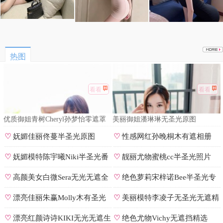
热图
看看
看看
优质御姐青树Cheryl孙梦怡零遮罩
美丽御姐潘琳琳无圣光原图
私拍
♡
妩媚佳丽佟蔓半圣光原图
♡
性感网红孙晚桐木有遮相册
♡
妩媚模特陈宇曦Niki半圣光番
♡
靓丽尤物蜜桃cc半圣光照片
号
♡
高颜美女白微Sera无光无遮全
♡
绝色萝莉宋梓诺Bee半圣光专
集
辑
♡
漂亮佳丽朱赢Molly木有圣光
♡
美丽模特李凌子无圣光无遮精
原图
选
♡
漂亮红颜诗诗KIKI无光无遮生
♡
绝色尤物Vichy无遮挡精选