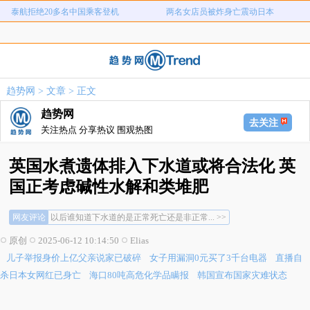
泰航拒绝20多名中国乘客登机
两名女店员被炸身亡震动日本
儿子举报身价上亿父亲说家已破碎
女子用漏洞0元买了3千台电器
直播自杀日本女网红已身亡
海口80吨高危化学品瞒报
韩国宣布国家灾难状态
员工用代码17小时删光公司89TB数据
趋势网
>
文章
> 正文
急诊医生漏诊致患儿死亡获刑1年
笔试第一称被第二名花钱劝弃考
趋势网
泰航拒绝20多名中国乘客登机
两名女店员被炸身亡震动日本
去关注
关注热点 分享热议 围观热图
英国水煮遗体排入下水道或将合法化 英
国正考虑碱性水解和类堆肥
网友评论
以后谁知道下水道的是正常死亡还是非正常... >>
人生的尽头是下水道吗？还挺别致的... >>
原创
2025-06-12 10:14:50
Elias
理论上可以，心理上有点过不去...火化... >>
儿子举报身价上亿父亲说家已破碎
女子用漏洞0元买了3千台电器
直播自
以后谁知道下水道的是正常死亡还是非正常... >>
人生的尽头是下水道吗？还挺别致的... >>
杀日本女网红已身亡
海口80吨高危化学品瞒报
韩国宣布国家灾难状态
理论上可以，心理上有点过不去...火化... >>