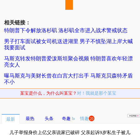
相关链接：
特朗普下令解放洛杉矶 洛杉矶全市进入战术警戒状态
男子打车面试被女司机送进湖里 男子不慎坠湖上岸大喊
我要面试
马斯克转发特朗普爱泼斯坦聚会视频 特朗普喜欢年轻漂
亮女人
曝马斯克与美财长曾在白宫大打出手 马斯克贝森特矛盾
不小
某宝是什么，为什么叫某宝？
对！我就是那个某宝
最热
头条
奇趣
情趣
20
最新
儿子举报身价上亿父亲说家已破碎 父亲起诉9岁私生子被儿