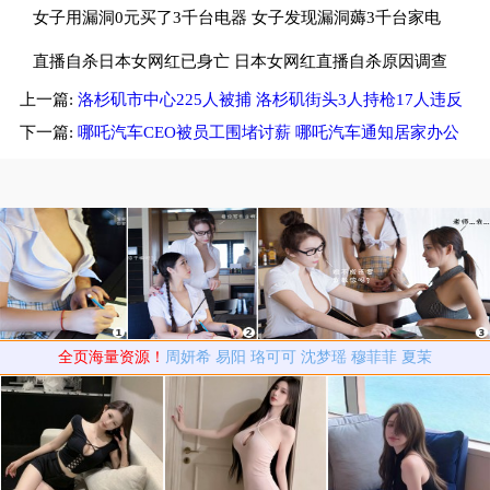
子斥畜生不如
女子用漏洞0元买了3千台电器 女子发现漏洞薅3千台家电
租仓库存放
直播自杀日本女网红已身亡 日本女网红直播自杀原因调查
上一篇:
洛杉矶市中心225人被捕 洛杉矶街头3人持枪17人违反
中
宵禁
下一篇:
哪吒汽车CEO被员工围堵讨薪 哪吒汽车通知居家办公
全页海量资源！
周妍希
易阳
珞可可
沈梦瑶
穆菲菲
夏茉