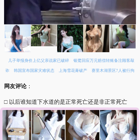
儿子举报身价上亿父亲说家已破碎
银鹭回应万元赔偿转账备注顾客敲
诈
韩国宣布国家灾难状态
上海雪花膏破产
赛里木湖景区7人被行拘
网友评论
：
□ 以后谁知道下水道的是正常死亡还是非正常死亡
的。
□ 人生的尽头是下水道吗？还挺别致的。