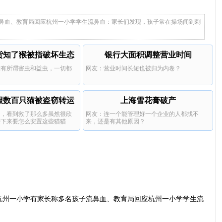
公正透明，为公众健康护航。
身价上亿父亲说家已破碎
鼻血、教育局回应杭州一小学学生流鼻血：家长们发现，孩子常在操场闻到刺
货知了猴被指破坏生态
银行大面积调整营业时间
没有所谓害虫和益虫，一切都
网友：营业时间长短也被归为内卷？
报数百只猫被盗窃转运
上海雪花膏破产
助，看到救了那么多虽然很欣
网友：连一个能管理好一个企业的人都找不
接下来要怎么安置这些猫猫
来，还是有其他原因？
杭州一小学有家长称多名孩子流鼻血、教育局回应杭州一小学学生流