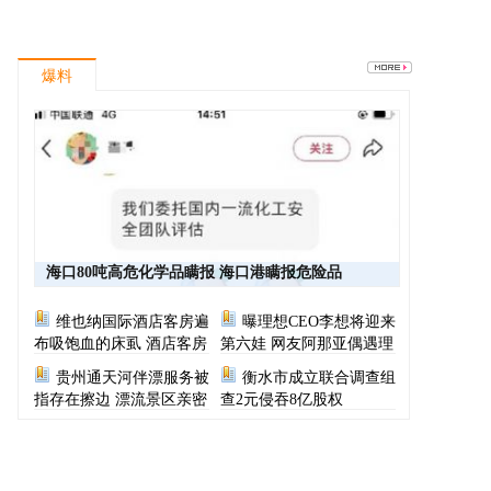
爆料
海口80吨高危化学品瞒报 海口港瞒报危险品
维也纳国际酒店客房遍
曝理想CEO李想将迎来
布吸饱血的床虱 酒店客房
第六娃 网友阿那亚偶遇理
有虫员工反怪顾客不查
想CEO一家
贵州通天河伴漂服务被
衡水市成立联合调查组
指存在擦边 漂流景区亲密
查2元侵吞8亿股权
服务尺度按等级收费