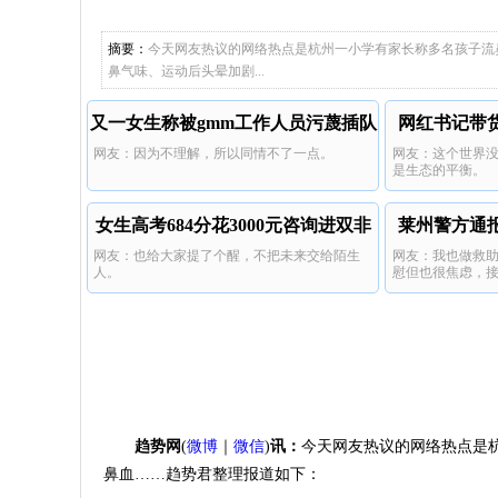
产女
儿子举报
摘要：
今天网友热议的网络热点是杭州一小学有家长称多名孩子流
鼻气味、运动后头晕加剧...
又一女生称被gmm工作人员污蔑插队
网红书记带
网友：因为不理解，所以同情不了一点。
网友：这个世界
是生态的平衡。
女生高考684分花3000元咨询进双非
莱州警方通
网友：也给大家提了个醒，不把未来交给陌生
网友：我也做救
人。
慰但也很焦虑，
呢。
趋势网
(
微博
｜
微信
)
讯：
今天网友热议的网络热点是
鼻血……趋势君整理报道如下：