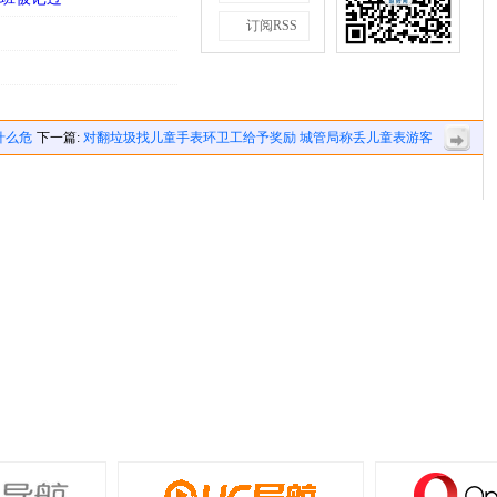
订阅RSS
斗
什么危
下一篇:
对翻垃圾找儿童手表环卫工给予奖励 城管局称丢儿童表游客
打的投诉电话