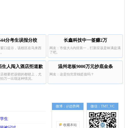
644分考生误报分校
长鑫科技中一签赚2万
个窗口提示，该校区在马来西
网友：市值大A内排第一，打新应该是钵满盆满
报。
了吧。
陌生人闯入酒店拒道歉
温州老板9000万元抄底金条
酒店都要把该锁的都锁上，尤
网友：这是怕兜里钱贬值吗？
就怕万一出现这种情况。
微博：@趋势网
微信：TMT_VC
名学生
收藏本站
上班被记过