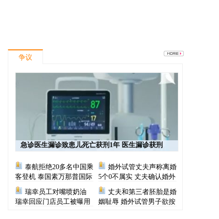
争议
急诊医生漏诊致患儿死亡获刑1年 医生漏诊获刑
泰航拒绝20多名中国乘
婚外试管丈夫声称离婚
客登机 泰国素万那普国际
5个0不属实 丈夫确认婚外
机场致歉
胚胎称早已叫停医院
瑞幸员工对嘴喷奶油
丈夫和第三者胚胎是婚
瑞幸回应门店员工被曝用
姻耻辱 婚外试管男子欲按
奶油枪喂食
月支付财产给原配