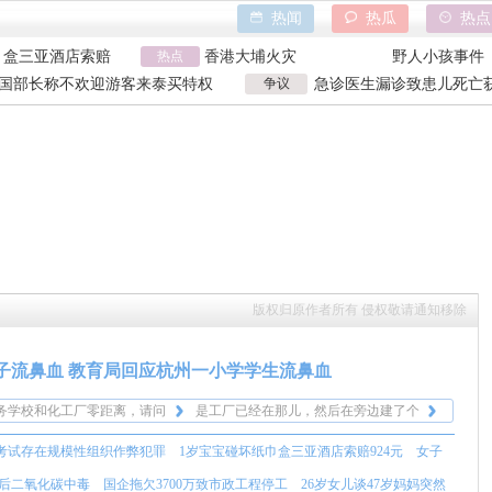
热闻
热瓜
热点
巾盒三亚酒店索赔
香港大埔火灾
野人小孩事件
万致市政工程停工
热点
天水血铅异常事件
山西大同订婚
亿父亲说家已破碎
特朗普泽连斯基吵架
吉林大爷救助
国部长称不欢迎游客来泰买特权
争议
急诊医生漏诊致患儿死亡获
巾盒三亚酒店索赔
香港大埔火灾
野人小孩事件
国部长争议发言
漏诊获刑
万致市政工程停工
天水血铅异常事件
山西大同订婚
亿父亲说家已破碎
特朗普泽连斯基吵架
吉林大爷救助
版权归原作者所有 侵权敬请通知移除
务学校和化工厂零距离，请问
是工厂已经在那儿，然后在旁边建了个
？
味还是很刺鼻，在学校里待了
校区？这个校区的选址是怎么通过的？
我就是文二的家长，我们班级搞了一个
子流鼻血 教育局回应杭州一小学学生流鼻血
点头疼和喉咙疼。
有问题不好说，但学校挨着工
接龙，流鼻血的孩子几乎占一半，几百
成立工作专班调查此事并进行全面检
的奇葩。
务学校和化工厂零距离，请问
个孩子肯定是有的。
测，这是负责任的态度，期待检测结果
是工厂已经在那儿，然后在旁边建了个
？
味还是很刺鼻，在学校里待了
公正透明，为公众健康护航。
校区？这个校区的选址是怎么通过的？
我就是文二的家长，我们班级搞了一个
考试存在规模性组织作弊犯罪
1岁宝宝碰坏纸巾盒三亚酒店索赔924元
女子
点头疼和喉咙疼。
有问题不好说，但学校挨着工
接龙，流鼻血的孩子几乎占一半，几百
成立工作专班调查此事并进行全面检
的奇葩。
个孩子肯定是有的。
测，这是负责任的态度，期待检测结果
后二氧化碳中毒
国企拖欠3700万致市政工程停工
26岁女儿谈47岁妈妈突然