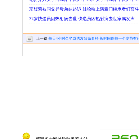
宗馥莉被同父异母弟妹起诉 娃哈哈上演豪门继承者们宫
37岁快递员因热射病去世 快递员因热射病去世家属发声
上一篇:
每天4小时久坐或诱发致命血栓 长时间保持一个姿势有
害