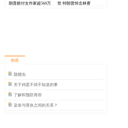
朗普赔付女作家超560万
世 特朗普悼念林赛
美元
热答
隐翅虫
关于鸡蛋不得不知道的事
了解和预防胃癌
染发与肾炎之间的关系？