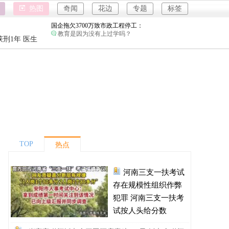
女子开一天一夜空调后二氧化碳中毒：
热图
奇闻
花边
专题
标签
小房间要留条缝，不然整天呆着容易头昏脑胀，
精神不振，缺氧。
国企拖欠3700万致市政工程停工：
强奸案
教育是因为没有上过学吗？
重庆游客
刑1年 医生
26岁女儿谈47岁妈妈突然产女：
强奸案
这是没给孩子说，怕孩子不同意吧…
重庆游客
儿子举报身价上亿父亲说家已破碎：
民政局没有通网吗？为什么这么多假结婚证？
河南三支一扶考试存在规模性组织作弊犯罪：
进入全球经济寒冬期了，为了经济不管是什么群
体都拼命搞钱了。
1岁宝宝碰坏纸巾盒三亚酒店索赔924元：
还记得碰瓷这个词的字面意思吗？
TOP
热点
女子开一天一夜空调后二氧化碳中毒：
小房间要留条缝，不然整天呆着容易头昏脑胀，
精神不振，缺氧。
河南三支一扶考试
国企拖欠3700万致市政工程停工：
教育是因为没有上过学吗？
存在规模性组织作弊
26岁女儿谈47岁妈妈突然产女：
犯罪 河南三支一扶考
这是没给孩子说，怕孩子不同意吧…
试按人头给分数
儿子举报身价上亿父亲说家已破碎：