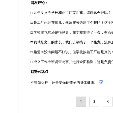
网友评论
：
□ 九年制义务学校和化工厂零距离，请问这合理吗？
□ 是工厂已经在那儿，然后在旁边建了个校区？这个
□ 学校里气味还是很刺鼻，在学校里待了一会，有点
□ 我就是文二的家长，我们班级搞了一个接龙，流
□ 跑道有没有问题不好说，但学校挨着工厂建是真的
□ 成立工作专班调查此事并进行全面检测，这是负
趋势君观点
：
不管怎么样，还是要保证孩子的身体健康。
1
2
3