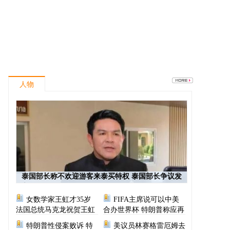
人物
泰国部长称不欢迎游客来泰买特权 泰国部长争议发
言
女数学家王虹才35岁
FIFA主席说可以中美
法国总统马克龙祝贺王虹
合办世界杯 特朗普称应再
次选择美国办世界杯
特朗普性侵案败诉 特
美议员林赛格雷厄姆去