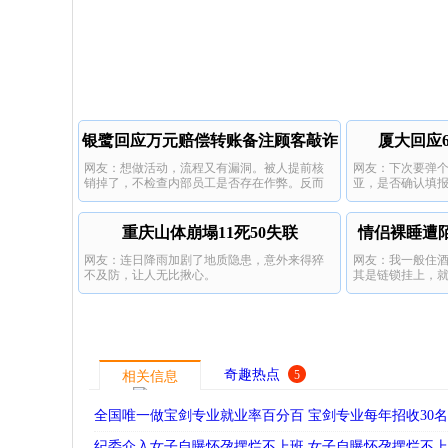
银鹭回应万元赔偿转账备注顾客敲诈
厦大回应
网友：想做活动，流程又有漏洞。被人提前核
网友：下次要弹
销掉了，不检查内部员工是否存在作弊。反而
亚，是否确认填
怪消费者赔偿1万元。吃相太难看了。
重庆山体崩塌11死50失联
情侣裸睡遭
网友：连日降雨加剧了地质隐患，意外来得猝
网友：我一般住
不及防，让人无比揪心。
其是链锁挂上，
奇趣热点
5
相关信息
全国唯一做宝剑专业就业率百分百 宝剑专业每年招收30
纪委介入女子自曝怀孕摆烂不上班 女子自曝怀孕摆烂不