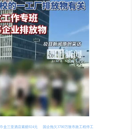
巾盒三亚酒店索赔924元
国企拖欠3700万致市政工程停工