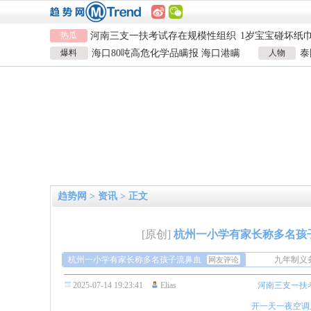
河南三支一扶考试存在规模性组织
1岁宝宝碰坏纸
热瓜
作弊犯罪
女子开一天一夜空调后二氧化碳中
924元
国企拖欠3700
毒
26岁女儿谈47岁妈妈突然产女
儿子举报身价上
爆料
海口80吨高危化学品瞒报 海口港瞒
人物
泰
河南三支一扶考试存在规模性组织
1岁宝宝碰坏纸
报危险品
泰
作弊犯罪
女子开一天一夜空调后二氧化碳中
924元
国企拖欠3700
毒
26岁女儿谈47岁妈妈突然产女
儿子举报身价上
趋势网
>
资讯
> 正文
九年制义
这合理吗
学校里气
[原创]
杭州一小学有家长称多名孩
一会，有
跑道有没
杭州一小学有家长称多名孩子流鼻血
厂建是真
九年制义
网友评论
这合理吗
学校里气
2025-07-14 19:23:41
Elias
河南三支一扶
一会，有
跑道有没
厂建是真
开一天一夜空调