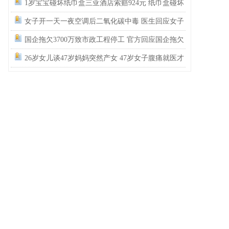
民政局没有通网吗？为什么这么多假结婚证？
1岁宝宝碰坏纸巾盒三亚酒店索赔924元 纸巾盒碰坏
酒店索赔924
女子开一天一夜空调后二氧化碳中毒 医生回应女子
吹空调中毒
国企拖欠3700万致市政工程停工 官方回应国企拖欠
3700万工程款
26岁女儿谈47岁妈妈突然产女 47岁女子腹痛就医才
知怀孕