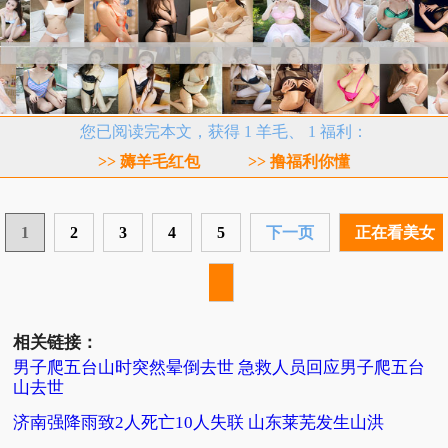
您已阅读完本文，获得 1 羊毛、 1 福利：
>> 薅羊毛红包
>> 撸福利你懂
1
2
3
4
5
下一页
正在看美女
相关链接：
男子爬五台山时突然晕倒去世 急救人员回应男子爬五台
山去世
济南强降雨致2人死亡10人失联 山东莱芜发生山洪