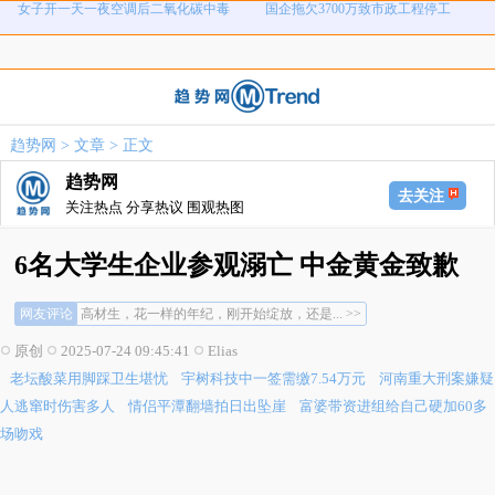
老坛酸菜用脚踩卫生堪忧
宇树科技中一签需缴7.54万元
河南重大刑案嫌疑人逃窜时伤害多人
情侣平潭翻墙拍日出坠崖
富婆带资进组给自己硬加60多场吻戏
名创优品一次性内裤颜面尽失
河南三支一扶考试存在规模性组织作
1岁宝宝碰坏纸巾盒三亚酒店索赔924
趋势网
>
文章
> 正文
女子开一天一夜空调后二氧化碳中毒
国企拖欠3700万致市政工程停工
弊犯罪
元
趋势网
去关注
关注热点 分享热议 围观热图
6名大学生企业参观溺亡 中金黄金致歉
溺亡只是体面的说法，这里面可不是水... >>
网友评论
高材生，花一样的年纪，刚开始绽放，还是... >>
做过的题，读过的书，家庭的期盼，父母的... >>
原创
2025-07-24 09:45:41
Elias
溺亡只是体面的说法，这里面可不是水... >>
老坛酸菜用脚踩卫生堪忧
宇树科技中一签需缴7.54万元
河南重大刑案嫌疑
高材生，花一样的年纪，刚开始绽放，还是... >>
做过的题，读过的书，家庭的期盼，父母的... >>
人逃窜时伤害多人
情侣平潭翻墙拍日出坠崖
富婆带资进组给自己硬加60多
场吻戏