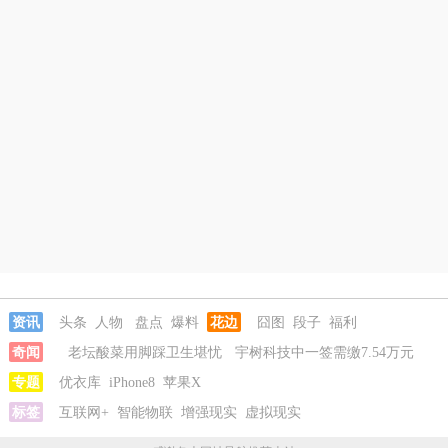
资讯
头条
人物
盘点
爆料
花边
囧图
段子
福利
奇闻
老坛酸菜用脚踩卫生堪忧
宇树科技中一签需缴7.54万元
河南重大刑案嫌疑人逃窜时伤害多人
专题
优衣库
iPhone8
苹果X
情侣平潭翻墙拍日出坠崖
富
婆带资进组给自己硬加60多场吻戏
标签
互联网+
智能物联
增强现实
老坛酸菜用脚踩卫生堪忧
虚拟现实
宇树
科技中一签需缴7.54万元