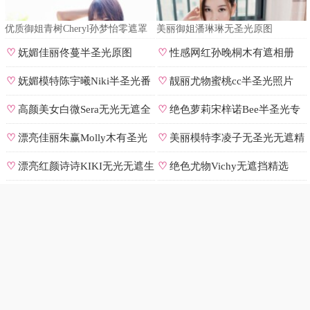
优质御姐青树Cheryl孙梦怡零遮罩
美丽御姐潘琳琳无圣光原图
私拍
♡
妩媚佳丽佟蔓半圣光原图
♡
性感网红孙晚桐木有遮相册
♡
妩媚模特陈宇曦Niki半圣光番
♡
靓丽尤物蜜桃cc半圣光照片
号
♡
高颜美女白微Sera无光无遮全
♡
绝色萝莉宋梓诺Bee半圣光专
集
辑
♡
漂亮佳丽朱赢Molly木有圣光
♡
美丽模特李凌子无圣光无遮精
原图
选
♡
漂亮红颜诗诗KIKI无光无遮生
♡
绝色尤物Vichy无遮挡精选
图