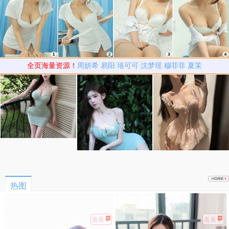
全页海量资源！
周妍希
易阳
珞可可
沈梦瑶
穆菲菲
夏茉
热图
看看
看看