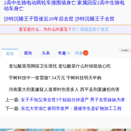
2高中生骑电动两轮车撞围墙身亡 家属回应2高中生骑电
动车身亡
沙特沉睡王子昏迷近20年后去世 沙特沉睡王子去世
某宝是什么，为什么叫某宝？
对！我就是那个某宝
最热
头条
奇趣
情趣
20
最新
老坛酸菜用脚踩卫生堪忧 老坛酸菜什么时候能放心吃
宇树科技中一签需缴7.54万元 宇树科技明天申购
河南重大刑案嫌疑人逃窜时伤害多人 西平县刑案嫌犯伤害
上一篇:
女子不知父亲去世3个姑姑分掉遗产 男子去世妹妹为拿
多名无辜群众
遗产不通知其女儿
下一篇:
东北大学溺亡者同学发声：遇难学生是矿物加工工程
大三学生