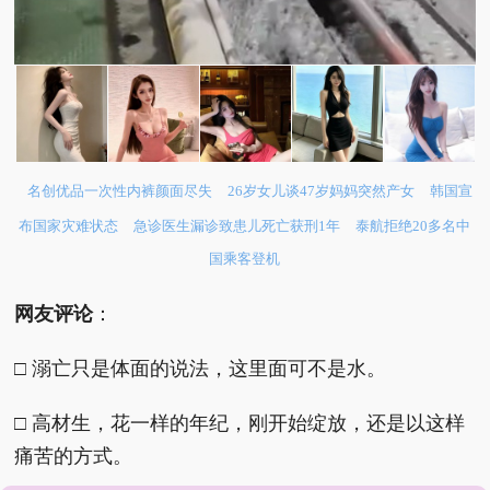
名创优品一次性内裤颜面尽失
26岁女儿谈47岁妈妈突然产女
韩国宣
布国家灾难状态
急诊医生漏诊致患儿死亡获刑1年
泰航拒绝20多名中
国乘客登机
网友评论
：
□ 溺亡只是体面的说法，这里面可不是水。
□ 高材生，花一样的年纪，刚开始绽放，还是以这样
痛苦的方式。