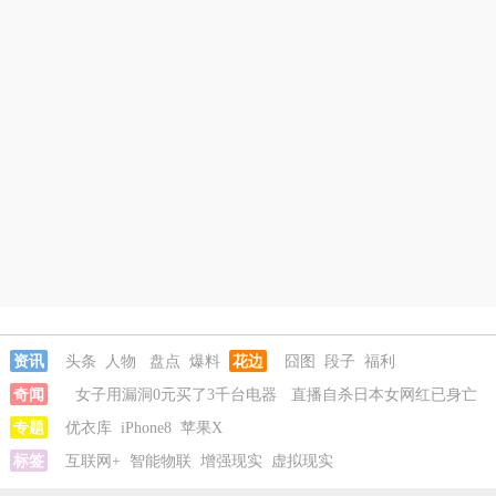
资讯
头条
人物
盘点
爆料
花边
囧图
段子
福利
奇闻
女子用漏洞0元买了3千台电器
直播自杀日本女网红已身亡
专题
海口80吨高危化学品瞒报
优衣库
iPhone8
苹果X
韩国宣布国家灾难状态
员工用代码17小
时删光公司89TB数据
标签
互联网+
智能物联
女子用漏洞0元买了3千台电器
增强现实
虚拟现实
直播自杀日本
女网红已身亡