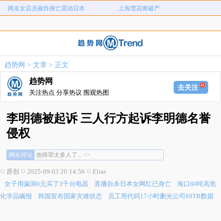
两名女店员被炸身亡震动日本
上海雪花膏破产
女子用漏洞0元买了3千台电器
直播自杀日本女网红已身亡
海口80吨高危化学品瞒报
韩国宣布国家灾难状态
员工用代码17小时删光公司89TB数据
急诊医生漏诊致患儿死亡获刑1年
趋势网
>
文章
> 正文
笔试第一称被第二名花钱劝弃考
泰航拒绝20多名中国乘客登机
趋势网
两名女店员被炸身亡震动日本
上海雪花膏破产
去关注
关注热点 分享热议 围观热图
李明德被起诉 三人行方起诉李明德名誉
侵权
他得罪太多人了... >>
网友评论
支持剧组维权，不是谁先无理取闹谁有理... >>
不是不告，是缓告，慢告，优告，灵活地告... >>
原创
2025-09-03 20:14:56
Elias
他得罪太多人了... >>
女子用漏洞0元买了3千台电器
直播自杀日本女网红已身亡
海口80吨高危
支持剧组维权，不是谁先无理取闹谁有理... >>
不是不告，是缓告，慢告，优告，灵活地告... >>
化学品瞒报
韩国宣布国家灾难状态
员工用代码17小时删光公司89TB数据