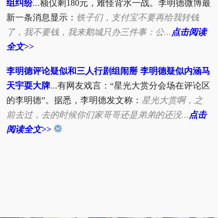
组纠纷
...额仅剩180元，难怪背水一战。李明德微博最
新一条消息显示：
铁子们，支付宝不要再给我转钱
了，我不要钱，我来鹅城只办三件事：公...
点击阅读
全文>>
李明德评论疑似和三人行剧组闹掰 李明德疑似内涵马
天宇耍大牌
...有网友戏言：“星光大赏分会场在评论区
的李明德”。据悉，李明德发文称：
星光大赏啊，之
前去过，去的时候你们家哥哥还是弟弟的还没...
点击
阅读全文>>