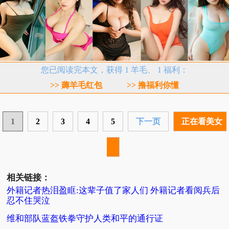
您已阅读完本文，获得 1 羊毛、 1 福利：
>> 薅羊毛红包
>> 撸福利你懂
1
2
3
4
5
下一页
正在看美女
相关链接：
外籍记者热泪盈眶:这辈子值了家人们 外籍记者看阅兵后
忍不住哭泣
维和部队蓝盔铁拳守护人类和平的通行证