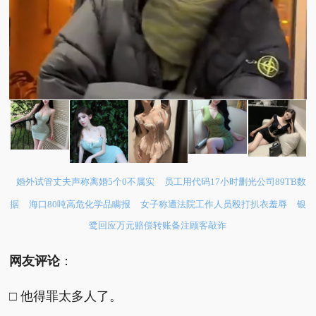
婚外试管丈夫声称离婚5个0不属实
员工用代码17小时删光公司89TB数
据
海口80吨高危化学品瞒报
女子称遭法院工作人员殴打扒衣羞辱
银
鹭回应万元赔偿转账备注顾客敲诈
网友评论
：
□ 他得罪太多人了。