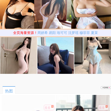
全页海量资源！
周妍希
易阳
珞可可
沈梦瑶
穆菲菲
夏茉
热图
看看
看看