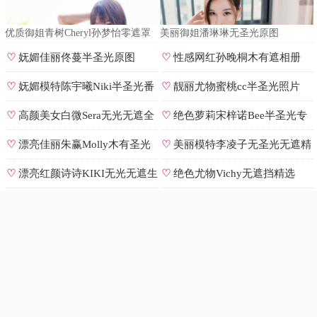
优质御姐青树Cheryl孙梦怡零遮罩
美丽御姐潘琳琳无圣光原图
私拍
♡
妩媚佳丽佟蔓半圣光原图
♡
性感网红孙晚桐木有遮相册
♡
妩媚模特陈宇曦Niki半圣光番
♡
靓丽尤物蜜桃cc半圣光照片
号
♡
高颜美女白微Sera无光无遮全
♡
绝色萝莉宋梓诺Bee半圣光专
集
辑
♡
漂亮佳丽朱赢Molly木有圣光
♡
美丽模特李凌子无圣光无遮精
原图
选
♡
漂亮红颜诗诗KIKI无光无遮生
♡
绝色尤物Vichy无遮挡精选
图