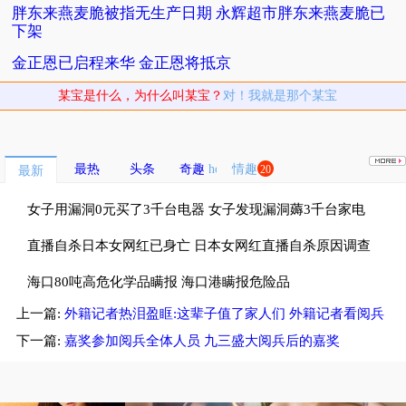
胖东来燕麦脆被指无生产日期 永辉超市胖东来燕麦脆已
下架
金正恩已启程来华 金正恩将抵京
某宝是什么，为什么叫某宝？
对！我就是那个某宝
最热
头条
奇趣
情趣
20
最新
女子用漏洞0元买了3千台电器 女子发现漏洞薅3千台家电
租仓库存放
直播自杀日本女网红已身亡 日本女网红直播自杀原因调查
中
海口80吨高危化学品瞒报 海口港瞒报危险品
上一篇:
外籍记者热泪盈眶:这辈子值了家人们 外籍记者看阅兵
后忍不住哭泣
下一篇:
嘉奖参加阅兵全体人员 九三盛大阅兵后的嘉奖