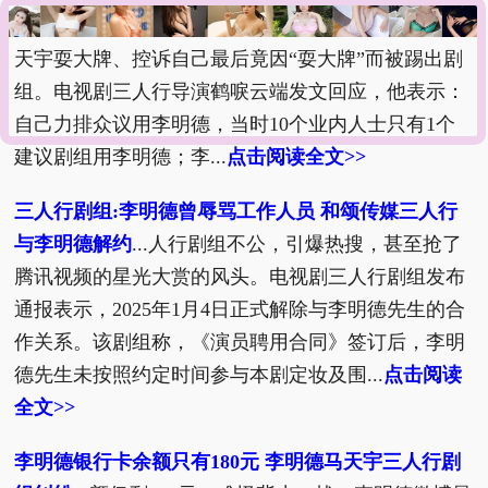
德马天宇
...称在三人行剧组遭受不公平待遇、爆料马
天宇耍大牌、控诉自己最后竟因“耍大牌”而被踢出剧
组。电视剧三人行导演鹤唳云端发文回应，他表示：
自己力排众议用李明德，当时10个业内人士只有1个
建议剧组用李明德；李...
点击阅读全文>>
三人行剧组:李明德曾辱骂工作人员 和颂传媒三人行
与李明德解约
...人行剧组不公，引爆热搜，甚至抢了
腾讯视频的星光大赏的风头。电视剧三人行剧组发布
通报表示，2025年1月4日正式解除与李明德先生的合
作关系。该剧组称，《演员聘用合同》签订后，李明
德先生未按照约定时间参与本剧定妆及围...
点击阅读
全文>>
李明德银行卡余额只有180元 李明德马天宇三人行剧