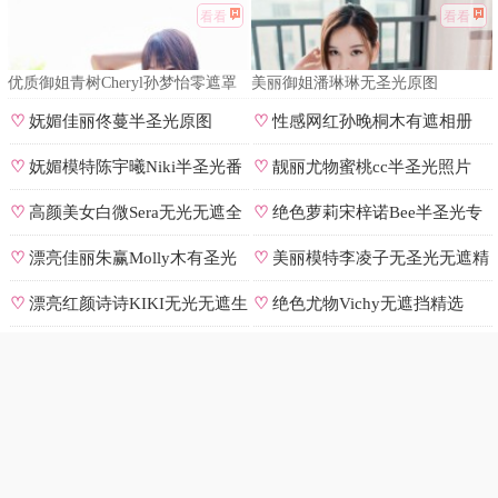
看看
看看
优质御姐青树Cheryl孙梦怡零遮罩
美丽御姐潘琳琳无圣光原图
私拍
♡
妩媚佳丽佟蔓半圣光原图
♡
性感网红孙晚桐木有遮相册
♡
妩媚模特陈宇曦Niki半圣光番
♡
靓丽尤物蜜桃cc半圣光照片
号
♡
高颜美女白微Sera无光无遮全
♡
绝色萝莉宋梓诺Bee半圣光专
集
辑
♡
漂亮佳丽朱赢Molly木有圣光
♡
美丽模特李凌子无圣光无遮精
原图
选
♡
漂亮红颜诗诗KIKI无光无遮生
♡
绝色尤物Vichy无遮挡精选
图