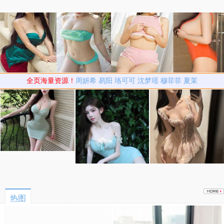
全页海量资源！
周妍希
易阳
珞可可
沈梦瑶
穆菲菲
夏茉
热图