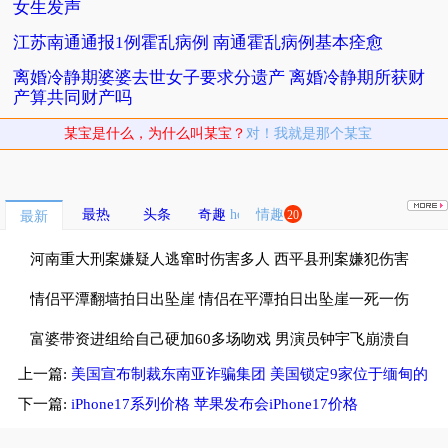
女生发声
江苏南通通报1例霍乱病例 南通霍乱病例基本痊愈
离婚冷静期婆婆去世女子要求分遗产 离婚冷静期所获财
产算共同财产吗
某宝是什么，为什么叫某宝？
对！我就是那个某宝
最热
头条
奇趣
情趣
20
最新
河南重大刑案嫌疑人逃窜时伤害多人 西平县刑案嫌犯伤害
多名无辜群众
情侣平潭翻墙拍日出坠崖 情侣在平潭拍日出坠崖一死一伤
富婆带资进组给自己硬加60多场吻戏 男演员钟宇飞崩溃自
上一篇:
美国宣布制裁东南亚诈骗集团 美国锁定9家位于缅甸的
曝遇富婆加吻戏
诈骗中心
下一篇:
iPhone17系列价格 苹果发布会iPhone17价格