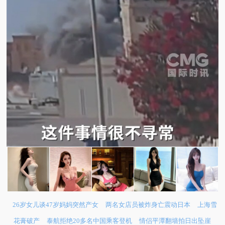
26岁女儿谈47岁妈妈突然产女
两名女店员被炸身亡震动日本
上海雪
花膏破产
泰航拒绝20多名中国乘客登机
情侣平潭翻墙拍日出坠崖