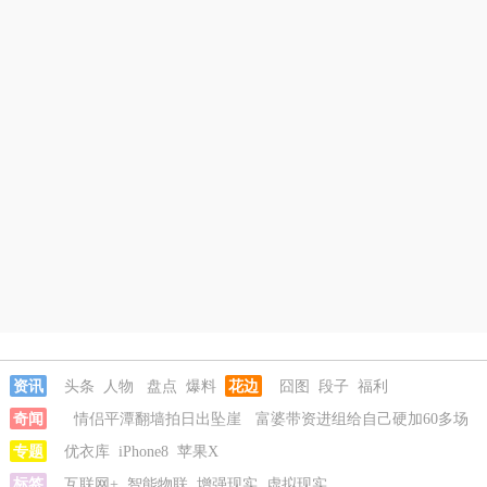
资讯
头条
人物
盘点
爆料
花边
囧图
段子
福利
奇闻
情侣平潭翻墙拍日出坠崖
富婆带资进组给自己硬加60多场
吻戏
专题
名创优品一次性内裤颜面尽失
优衣库
iPhone8
苹果X
河南三支一扶考试存在规模性
组织作弊犯罪
标签
互联网+
1岁宝宝碰坏纸巾盒三亚酒店索赔924元
智能物联
增强现实
虚拟现实
情侣平潭翻