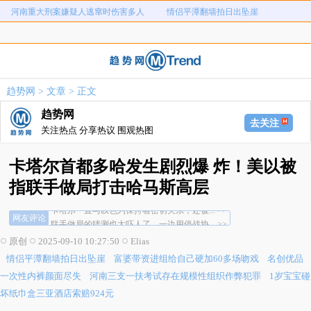
富婆带资进组给自己硬加60多场吻戏
名创优品一次性内裤颜面尽失
河南三支一扶考试存在规模性组织作
1岁宝宝碰坏纸巾盒三亚酒店索赔924
女子开一天一夜空调后二氧化碳中毒
国企拖欠3700万致市政工程停工
弊犯罪
元
26岁女儿谈47岁妈妈突然产女
儿子举报身价上亿父亲说家已破碎
趋势网
>
文章
> 正文
河南重大刑案嫌疑人逃窜时伤害多人
情侣平潭翻墙拍日出坠崖
趋势网
富婆带资进组给自己硬加60多场吻戏
名创优品一次性内裤颜面尽失
去关注
关注热点 分享热议 围观热图
河南三支一扶考试存在规模性组织作
1岁宝宝碰坏纸巾盒三亚酒店索赔924
卡塔尔首都多哈发生剧烈爆 炸！美以被
女子开一天一夜空调后二氧化碳中毒
国企拖欠3700万致市政工程停工
弊犯罪
元
联手做局的猜测也太吓人了，一边用停战协... >>
指联手做局打击哈马斯高层
26岁女儿谈47岁妈妈突然产女
儿子举报身价上亿父亲说家已破碎
以色列只要美国，不需要其他外交空间... >>
卡塔尔一直与以色列保持着密切关系，还被... >>
网友评论
联手做局的猜测也太吓人了，一边用停战协... >>
以色列只要美国，不需要其他外交空间... >>
原创
2025-09-10 10:27:50
Elias
卡塔尔一直与以色列保持着密切关系，还被... >>
情侣平潭翻墙拍日出坠崖
富婆带资进组给自己硬加60多场吻戏
名创优品
一次性内裤颜面尽失
河南三支一扶考试存在规模性组织作弊犯罪
1岁宝宝碰
坏纸巾盒三亚酒店索赔924元