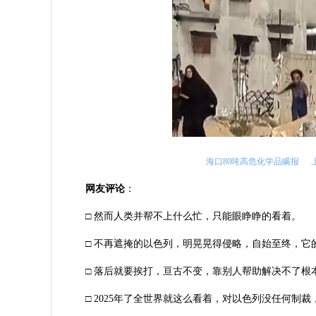
海口80吨高危化学品瞒报
网友评论
：
□ 然而人类并帮不上什么忙，只能眼睁睁的看着。
□ 不再遮掩的以色列，明晃晃得侵略，自始至终，它
□ 落后就要挨打，亘古不变，靠别人帮助解决不了根
□ 2025年了全世界就这么看着，对以色列没任何制