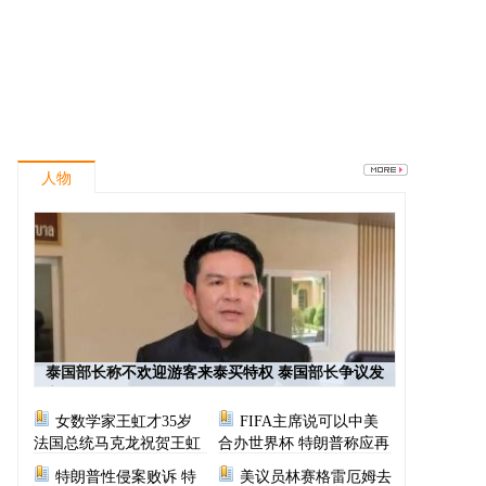
人物
泰国部长称不欢迎游客来泰买特权 泰国部长争议发
言
女数学家王虹才35岁
FIFA主席说可以中美
法国总统马克龙祝贺王虹
合办世界杯 特朗普称应再
次选择美国办世界杯
特朗普性侵案败诉 特
美议员林赛格雷厄姆去