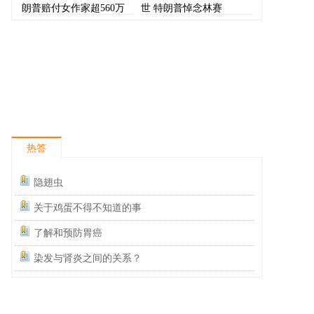
朗普赔付女作家超560万
世 特朗普悼念林赛
美元
热答
隐翅虫
关于鸡蛋不得不知道的事
了解和预防胃癌
染发与肾炎之间的关系？