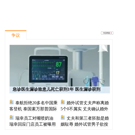
争议
急诊医生漏诊致患儿死亡获刑1年 医生漏诊获刑
泰航拒绝20多名中国乘
婚外试管丈夫声称离婚
客登机 泰国素万那普国际
5个0不属实 丈夫确认婚外
机场致歉
胚胎称早已叫停医院
瑞幸员工对嘴喷奶油
丈夫和第三者胚胎是婚
瑞幸回应门店员工被曝用
姻耻辱 婚外试管男子欲按
奶油枪喂食
月支付财产给原配