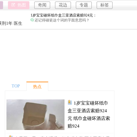
强奸案
热图
奇闻
花边
专题
标签
重庆游客
1岁宝宝碰坏纸巾盒三亚酒店索赔924元：
还记得碰瓷这个词的字面意思吗？
强奸案
刑1年 医生
重庆游客
女子开一天一夜空调后二氧化碳中毒：
小房间要留条缝，不然整天呆着容易头昏脑胀，
精神不振，缺氧。
国企拖欠3700万致市政工程停工：
教育是因为没有上过学吗？
26岁女儿谈47岁妈妈突然产女：
这是没给孩子说，怕孩子不同意吧…
儿子举报身价上亿父亲说家已破碎：
民政局没有通网吗？为什么这么多假结婚证？
TOP
热点
女子用漏洞0元买了3千台电器：
下了几千单，平台才发现bug吗？
1岁宝宝碰坏纸巾
1岁宝宝碰坏纸巾盒三亚酒店索赔924元：
还记得碰瓷这个词的字面意思吗？
盒三亚酒店索赔924
女子开一天一夜空调后二氧化碳中毒：
元 纸巾盒碰坏酒店索
小房间要留条缝，不然整天呆着容易头昏脑胀，
赔924
精神不振，缺氧。
国企拖欠3700万致市政工程停工：