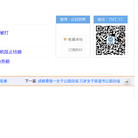
微博：@趋势网
微信：TMT_VC
路被打
收藏本站
订阅RSS
手机阻止结婚
险拒赔
直播
下一篇:
成都通报一女子公园自缢 25岁女子留遗书公园自缢