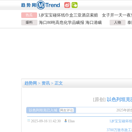
924元
国企拖欠3700万致市政工程停工
毒
26岁女儿谈47
儿子举报身价上亿父亲说家已破碎
女子用漏洞0元
热瓜
1岁宝宝碰坏纸巾盒三亚酒店索赔
女子开一天一夜
924元
国企拖欠3700万致市政工程停工
毒
26岁女儿谈47
爆料
海口80吨高危化学品瞒报 海口港瞒
人物
泰
儿子举报身价上亿父亲说家已破碎
女子用漏洞0元
报危险品
泰
趋势网
>
资讯
> 正文
然而人类
[原创]
以色列坦克
的看着。
落后就要
以色列坦克已入城
解决不了
2025
网友评论
灭绝发生
然而人类
2025-09-16 11:42:30
Elias
1岁宝宝碰坏纸
的看着。
落后就要
解决不了
2025
3700万致市政