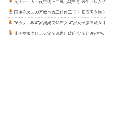
教育是因为没有上过学吗？
女子开一天一夜空调后二氧化碳中毒 医生回应女子
26岁女儿谈47岁妈妈突然产女：
吹空调中毒
国企拖欠3700万致市政工程停工 官方回应国企拖欠
这是没给孩子说，怕孩子不同意吧…
3700万工程款
26岁女儿谈47岁妈妈突然产女 47岁女子腹痛就医才
儿子举报身价上亿父亲说家已破碎：
民政局没有通网吗？为什么这么多假结婚证？
知怀孕
儿子举报身价上亿父亲说家已破碎 父亲起诉9岁私
女子用漏洞0元买了3千台电器：
下了几千单，平台才发现bug吗？
生子被儿子斥畜生不如