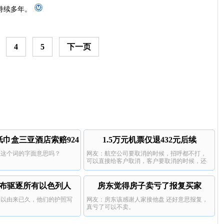
，持续多年。
4
5
下一页
纸巾盒三亚酒店索赔924
1.5万元机票仅退432元后续
瓷这个词的字面意思吗？
网友：航空公司要取消的时候，招呼都不打，
元
可以直接给客户取消，客户要取消的时候，还
要扣掉高额的手续费。
布驱逐所有以色列人
房东觉得房子卖亏了报复买家
反以由来已久，他们的护照写
网友：房东该感谢人家接他盘 还好意思报复，
。
真亏了可以不卖。