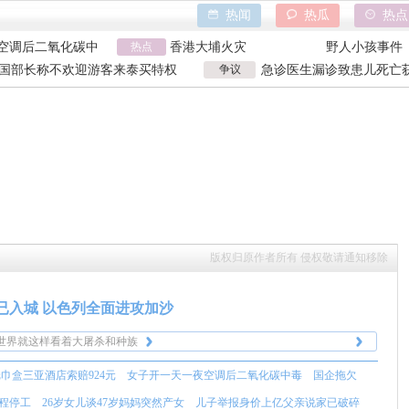
岁妈妈突然产女
天水血铅异常事件
山西大同订婚
热闻
热瓜
热点
买了3千台电器
特朗普泽连斯基吵架
吉林大爷救助
空调后二氧化碳中
热点
香港大埔火灾
野人小孩事件
岁妈妈突然产女
天水血铅异常事件
山西大同订婚
国部长称不欢迎游客来泰买特权
争议
急诊医生漏诊致患儿死亡获
买了3千台电器
特朗普泽连斯基吵架
吉林大爷救助
国部长争议发言
漏诊获刑
版权归原作者所有 侵权敬请通知移除
并帮不上什么忙，只能眼睁睁
不再遮掩的以色列，明晃晃得侵略，自
已入城 以色列全面进攻加沙
挨打，亘古不变，靠别人帮助
始至终，它的目标都是侵略和占领。
2025年了全世界就这么看着，对以色列
根本问题，得图变自救。
年的世界就这样看着大屠杀和种族
没任何制裁，所以还是森林法则，少他
，持续多年。
并帮不上什么忙，只能眼睁睁
妈世界公民。
不再遮掩的以色列，明晃晃得侵略，自
巾盒三亚酒店索赔924元
女子开一天一夜空调后二氧化碳中毒
国企拖欠
挨打，亘古不变，靠别人帮助
始至终，它的目标都是侵略和占领。
2025年了全世界就这么看着，对以色列
根本问题，得图变自救。
年的世界就这样看着大屠杀和种族
没任何制裁，所以还是森林法则，少他
工程停工
26岁女儿谈47岁妈妈突然产女
儿子举报身价上亿父亲说家已破碎