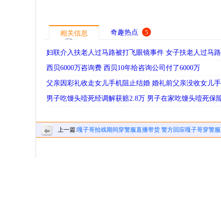
奇趣热点
5
相关信息
妇联介入扶老人过马路被打飞眼镜事件 女子扶老人过马
西贝6000万咨询费 西贝10年给咨询公司付了6000万
父亲因彩礼收走女儿手机阻止结婚 婚礼前父亲没收女儿
男子吃馒头噎死经调解获赔2.8万 男子在家吃馒头噎死保
上一篇:
嘎子哥拍戏期间穿警服直播带货 警方回应嘎子哥穿警服
带货