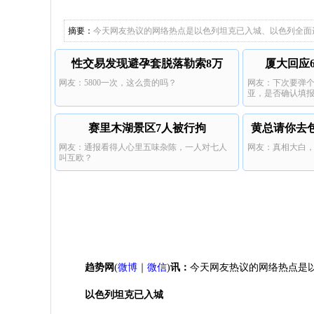
灭绝发生
女子用漏洞0元
摘要：
今天网友热议的网络热点是以色列坦克已入城、以色列全面进
性交易发现避孕套脱落勒索8万
厦大回应
网友：5800一次，这么贵的吗？
网友：下次要弹
亚，是否确认填
赛里木湖景区7人被行拘
黄总请你去
网友：通报看得人心里五味杂陈，一人对七人
网友：真相大白
叫互欧？
趋势网
(
微博
｜
微信
)
讯：
今天网友热议的网络热点是
以色列坦克已入城