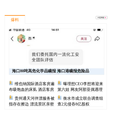
爆料
海口80吨高危化学品瞒报 海口港瞒报危险品
维也纳国际酒店客房遍
曝理想CEO李想将迎来
布吸饱血的床虱 酒店客房
第六娃 网友阿那亚偶遇理
有虫员工反怪顾客不查
想CEO一家
贵州通天河伴漂服务被
衡水市成立联合调查组
指存在擦边 漂流景区亲密
查2元侵吞8亿股权
服务尺度按等级收费