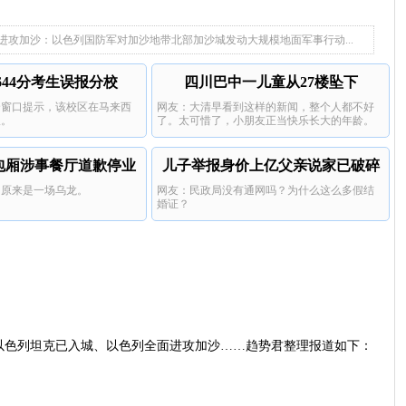
，持续多年。
妈世界公民。
买了3千台电器
攻加沙：以色列国防军对加沙地带北部加沙城发动大规模地面军事行动...
644分考生误报分校
四川巴中一儿童从27楼坠下
个窗口提示，该校区在马来西
网友：大清早看到这样的新闻，整个人都不好
报。
了。太可惜了，小朋友正当快乐长大的年龄。
包厢涉事餐厅道歉停业
儿子举报身价上亿父亲说家已破碎
，原来是一场乌龙。
网友：民政局没有通网吗？为什么这么多假结
婚证？
以色列坦克已入城、以色列全面进攻加沙……趋势君整理报道如下：