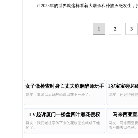
□ 2025年的世界就这样看着大屠杀和种族灭绝发生
1
2
3
女子做检查时身亡丈夫称麻醉师玩手
1岁宝宝碰坏
网友：集采以后麻醉药跟以前不一样了。
网友：还记得碰
机
LV起诉厦门一楼盘四叶雕花侵权
马来西亚宣
网友：我们老祖宗传下来的花纹怎么就成了他
网友：马来西亚
的了。
着不能去以色列