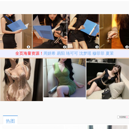
巨型海怪真相
全页海量资源！
周妍希
易阳
珞可可
沈梦瑶
穆菲菲
夏茉
热图