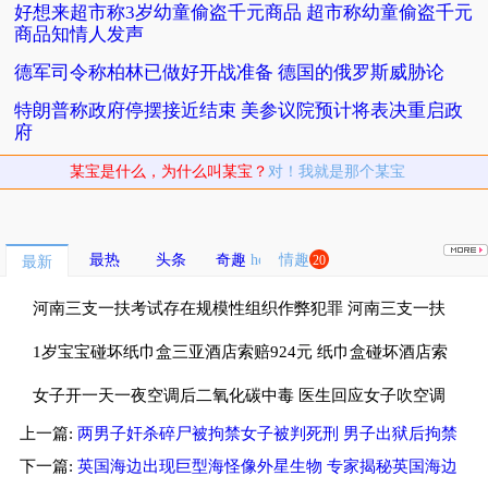
好想来超市称3岁幼童偷盗千元商品 超市称幼童偷盗千元
商品知情人发声
德军司令称柏林已做好开战准备 德国的俄罗斯威胁论
特朗普称政府停摆接近结束 美参议院预计将表决重启政
府
某宝是什么，为什么叫某宝？
对！我就是那个某宝
最热
头条
奇趣
情趣
20
最新
河南三支一扶考试存在规模性组织作弊犯罪 河南三支一扶
考试按人头给分数
1岁宝宝碰坏纸巾盒三亚酒店索赔924元 纸巾盒碰坏酒店索
赔924
女子开一天一夜空调后二氧化碳中毒 医生回应女子吹空调
上一篇:
两男子奸杀碎尸被拘禁女子被判死刑 男子出狱后拘禁
中毒
强奸多名女子
下一篇:
英国海边出现巨型海怪像外星生物 专家揭秘英国海边