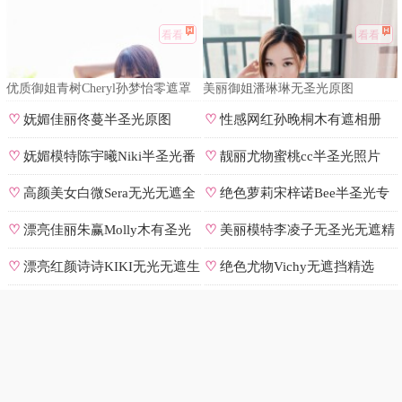
看看
看看
优质御姐青树Cheryl孙梦怡零遮罩
美丽御姐潘琳琳无圣光原图
私拍
♡
妩媚佳丽佟蔓半圣光原图
♡
性感网红孙晚桐木有遮相册
♡
妩媚模特陈宇曦Niki半圣光番
♡
靓丽尤物蜜桃cc半圣光照片
号
♡
高颜美女白微Sera无光无遮全
♡
绝色萝莉宋梓诺Bee半圣光专
集
辑
♡
漂亮佳丽朱赢Molly木有圣光
♡
美丽模特李凌子无圣光无遮精
原图
选
♡
漂亮红颜诗诗KIKI无光无遮生
♡
绝色尤物Vichy无遮挡精选
图