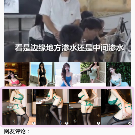
急诊医生漏诊致患儿死亡获刑1年
员工用代码17小时删光公司89TB数
据
9岁女孩性早熟骨骼已接近闭合
维也纳国际酒店客房遍布吸饱血的
床虱
婚外试管丈夫声称离婚5个0不属实
网友评论
：