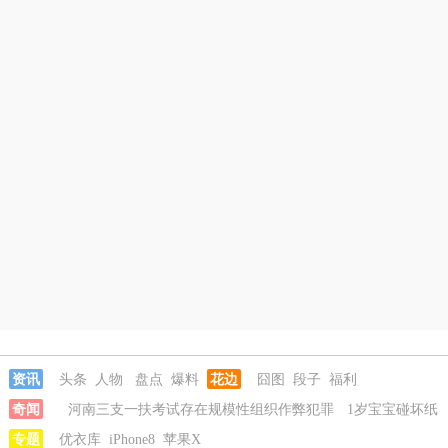
资讯
头条
人物
盘点
爆料
花边
囧图
段子
福利
奇闻
河南三支一扶考试存在规模性组织作弊犯罪
1岁宝宝碰坏纸
巾盒三亚酒店索赔924元
专题
优衣库
iPhone8
苹果X
女子开一天一夜空调后二氧化碳中毒
国企