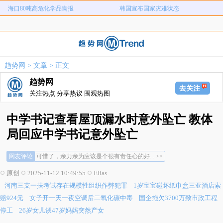
海口80吨高危化学品瞒报
韩国宣布国家灾难状态
河南三支一扶考试存在规模性组织作
1岁宝宝碰坏纸巾盒三亚酒店索赔924
女子开一天一夜空调后二氧化碳中毒
国企拖欠3700万致市政工程停工
弊犯罪
元
26岁女儿谈47岁妈妈突然产女
儿子举报身价上亿父亲说家已破碎
趋势网
>
文章
> 正文
女子用漏洞0元买了3千台电器
直播自杀日本女网红已身亡
趋势网
海口80吨高危化学品瞒报
韩国宣布国家灾难状态
去关注
关注热点 分享热议 围观热图
中学书记查看屋顶漏水时意外坠亡 教体
局回应中学书记意外坠亡
可惜了，亲力亲为应该是个很有责任心的好... >>
网友评论
真是个好人，为了孩子的安全亲力亲为，哎... >>
安全生产责任还是要追究一下... >>
原创
2025-11-12 10:49:55
Elias
可惜了，亲力亲为应该是个很有责任心的好... >>
河南三支一扶考试存在规模性组织作弊犯罪
1岁宝宝碰坏纸巾盒三亚酒店索
真是个好人，为了孩子的安全亲力亲为，哎... >>
安全生产责任还是要追究一下... >>
赔924元
女子开一天一夜空调后二氧化碳中毒
国企拖欠3700万致市政工程
停工
26岁女儿谈47岁妈妈突然产女