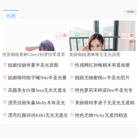
热图
看看
看看
优质御姐青树Cheryl孙梦怡零遮罩
美丽御姐潘琳琳无圣光原图
私拍
♡
妩媚佳丽佟蔓半圣光原图
♡
性感网红孙晚桐木有遮相册
♡
妩媚模特陈宇曦Niki半圣光番
♡
靓丽尤物蜜桃cc半圣光照片
号
♡
高颜美女白微Sera无光无遮全
♡
绝色萝莉宋梓诺Bee半圣光专
集
辑
♡
漂亮佳丽朱赢Molly木有圣光
♡
美丽模特李凌子无圣光无遮精
原图
选
♡
漂亮红颜诗诗KIKI无光无遮生
♡
绝色尤物Vichy无遮挡精选
图