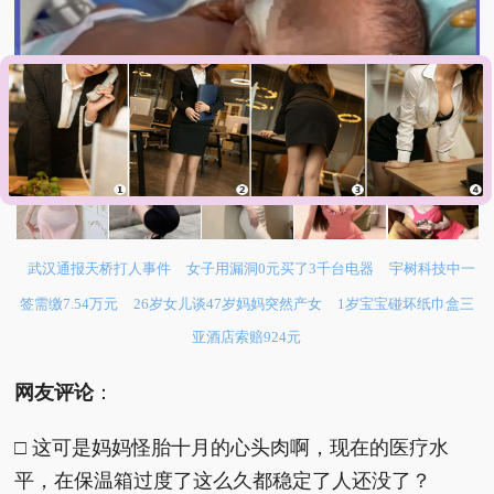
武汉通报天桥打人事件
女子用漏洞0元买了3千台电器
宇树科技中一
签需缴7.54万元
26岁女儿谈47岁妈妈突然产女
1岁宝宝碰坏纸巾盒三
亚酒店索赔924元
网友评论
：
□ 这可是妈妈怪胎十月的心头肉啊，现在的医疗水
平，在保温箱过度了这么久都稳定了人还没了？