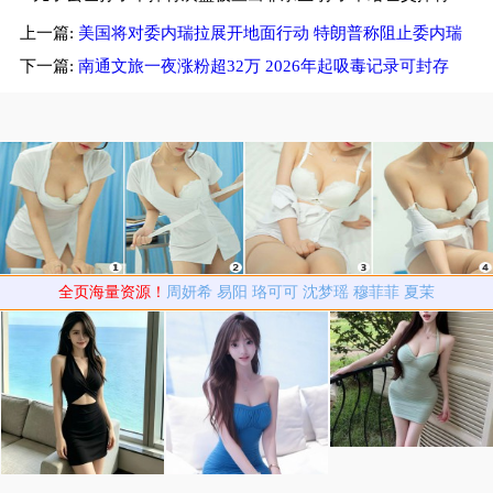
上一篇:
美国将对委内瑞拉展开地面行动 特朗普称阻止委内瑞
灰盒爷奶偷做鉴定
拉运毒
下一篇:
南通文旅一夜涨粉超32万 2026年起吸毒记录可封存
全页海量资源！
周妍希
易阳
珞可可
沈梦瑶
穆菲菲
夏茉