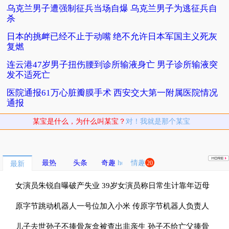
乌克兰男子遭强制征兵当场自爆 乌克兰男子为逃征兵自
杀
日本的挑衅已经不止于动嘴 绝不允许日本军国主义死灰
复燃
连云港47岁男子扭伤腰到诊所输液身亡 男子诊所输液突
发不适死亡
医院通报61万心脏瓣膜手术 西安交大第一附属医院情况
通报
某宝是什么，为什么叫某宝？
对！我就是那个某宝
最热
头条
奇趣
情趣
20
最新
女演员朱锐自曝破产失业 39岁女演员称日常生计靠年迈母
亲接济
原字节跳动机器人一号位加入小米 传原字节机器人负责人
孔涛加盟小米
儿子去世孙子不捧骨灰盒被查出非亲生 孙子不给亡父捧骨