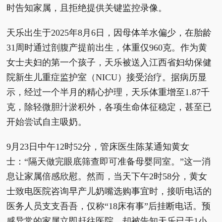
时告知家属，且拒绝提供关键监控录像。
天乐出生于2025年8月6日，因母体羊水偏少，在胎龄
31周时通过剖腹产提前出生，体重仅960克。作为黄
女士夫妇的第一个孩子，天乐被送入江西省妇幼保健
院新生儿重症监护室（NICU）接受治疗。据病历显
示，经过一个半月的精心护理，天乐体重增至1.87千
克，除轻微胆汁淤积外，各项生命体征稳定，甚至已
开始尝试自主吸奶。
9月23日中午12时52分，管床医生陈某通知黄女
士：“隔天做完眼底筛查即可准备母婴同室。”这一消
息让家属倍感欣慰。然而，当天下午2时58分，黄女
士致电医院咨询早产儿奶嘴选购事宜时，接听电话的
医务人员支支吾吾，仅称“18床有事”后挂断电话。预
感异常的家属立即赶往医院，却被告知天乐已于1小