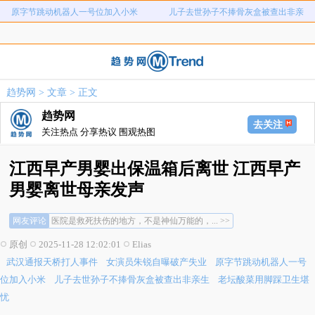
原字节跳动机器人一号位加入小米
儿子去世孙子不捧骨灰盒被查出非亲
弊犯罪
元
老坛酸菜用脚踩卫生堪忧
宇树科技中一签需缴7.54万元
生
河南重大刑案嫌疑人逃窜时伤害多人
情侣平潭翻墙拍日出坠崖
富婆带资进组给自己硬加60多场吻戏
名创优品一次性内裤颜面尽失
趋势网
>
文章
> 正文
河南三支一扶考试存在规模性组织作
1岁宝宝碰坏纸巾盒三亚酒店索赔924
趋势网
弊犯罪
元
去关注
关注热点 分享热议 围观热图
江西早产男婴出保温箱后离世 江西早产
男婴离世母亲发声
这可是妈妈怪胎十月的心头肉啊，现在的医... >>
网友评论
医院是救死扶伤的地方，不是神仙万能的，... >>
希望医院能改变制度，多让父母看小宝宝，... >>
原创
2025-11-28 12:02:01
Elias
这可是妈妈怪胎十月的心头肉啊，现在的医... >>
武汉通报天桥打人事件
女演员朱锐自曝破产失业
原字节跳动机器人一号
医院是救死扶伤的地方，不是神仙万能的，... >>
希望医院能改变制度，多让父母看小宝宝，... >>
位加入小米
儿子去世孙子不捧骨灰盒被查出非亲生
老坛酸菜用脚踩卫生堪
忧