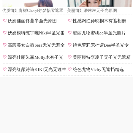
优质御姐青树Cheryl孙梦怡零遮罩
美丽御姐潘琳琳无圣光原图
私拍
♡
妩媚佳丽佟蔓半圣光原图
♡
性感网红孙晚桐木有遮相册
♡
妩媚模特陈宇曦Niki半圣光番
♡
靓丽尤物蜜桃cc半圣光照片
号
♡
高颜美女白微Sera无光无遮全
♡
绝色萝莉宋梓诺Bee半圣光专
集
辑
♡
漂亮佳丽朱赢Molly木有圣光
♡
美丽模特李凌子无圣光无遮精
原图
选
♡
漂亮红颜诗诗KIKI无光无遮生
♡
绝色尤物Vichy无遮挡精选
图