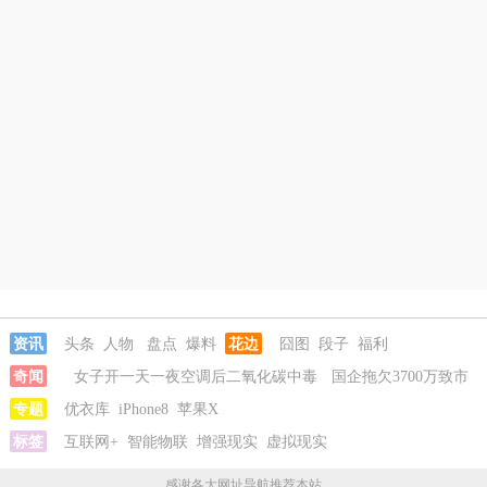
资讯
头条
人物
盘点
爆料
花边
囧图
段子
福利
奇闻
女子开一天一夜空调后二氧化碳中毒
国企拖欠3700万致市
政工程停工
专题
优衣库
26岁女儿谈47岁妈妈突然产女
iPhone8
苹果X
儿子举报身价上亿父亲
说家已破碎
标签
互联网+
女子用漏洞0元买了3千台电器
智能物联
增强现实
虚拟现实
女子开一天一夜空调后
二氧化碳中毒
国企拖欠3700万致市政工程停工
感谢各大网址导航推荐本站