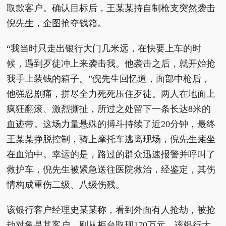
取款客户。确认目标后，王某某持自制枪支突然袭击
倪先生，企图抢夺钱箱。
“我当时只走出银行大门几米远，在快要上车的时
候，遇到歹徒冲上来袭击我。他袭击之后，就开始抢
我手上装钱的箱子。”倪先生回忆道，面部中枪后，
他强忍剧痛，拼尽全力死死压住歹徒。两人在地面上
疯狂翻滚、激烈撕扯，所过之处留下一条长达8米的
血迹带。这场力量悬殊的搏斗持续了近20分钟，最终
王某某挣脱控制，骑上摩托车逃离现场，倪先生瘫坐
在血泊中。幸运的是，路过的群众迅速报警并呼叫了
救护车，倪先生被紧急送往医院救治，经鉴定，其伤
情构成重伤二级、八级伤残。
该银行客户经理史某某称，看到外面有人抢劫，被抢
劫对象是其客户，刚从柜台取现170万元。该银行大