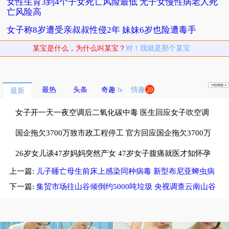
女性生育3到4个子女死亡风险最低 无子女慢性病老人死
亡风险高
女子称8岁遭受亲叔叔性侵2年 妹妹6岁也险遭毒手
某宝是什么，为什么叫某宝？
对！我就是那个某宝
最热
头条
奇趣
情趣
20
最新
女子开一天一夜空调后二氧化碳中毒 医生回应女子吹空调
中毒
国企拖欠3700万致市政工程停工 官方回应国企拖欠3700万
工程款
26岁女儿谈47岁妈妈突然产女 47岁女子腹痛就医才知怀孕
上一篇:
儿子睡亡母生前床上感染同种病毒 新型布尼亚蜱虫病
毒
下一篇:
集贸市场往山谷倾倒约5000吨垃圾 央视调查云南山谷
现5000吨垃圾堆