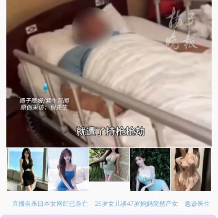
直播自杀日本女网红已身亡
26岁女儿谈47岁妈妈突然产女
急诊医生