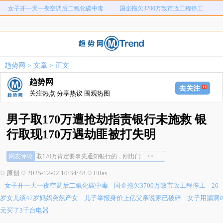
女子开一天一夜空调后二氧化碳中毒
国企拖欠3700万致市政工程停工
26岁女儿谈47岁妈妈突然产女
儿子举报身价上亿父亲说家已破碎
女子用漏洞0元买了3千台电器
直播自杀日本女网红已身亡
海口80吨高危化学品瞒报
韩国宣布国家灾难状态
趋势网
>
文章
> 正文
员工用代码17小时删光公司89TB数据
急诊医生漏诊致患儿死亡获刑1年
趋势网
女子开一天一夜空调后二氧化碳中毒
国企拖欠3700万致市政工程停工
去关注
关注热点 分享热议 围观热图
26岁女儿谈47岁妈妈突然产女
儿子举报身价上亿父亲说家已破碎
女子用漏洞0元买了3千台电器
直播自杀日本女网红已身亡
男子取170万遭抢劫指责银行未施救 银
海口80吨高危化学品瞒报
韩国宣布国家灾难状态
行取现170万遇劫匪被打失明
这家银行做法就是有问题，记得有一次去银... >>
员工用代码17小时删光公司89TB数据
急诊医生漏诊致患儿死亡获刑1年
遇到这个事的大哥太不容易了，但银行员工... >>
网友评论
取170万肯定要事先通知银行的，刚出门... >>
这家银行做法就是有问题，记得有一次去银... >>
原创
2025-12-02 10:34:48
Elias
遇到这个事的大哥太不容易了，但银行员工... >>
女子开一天一夜空调后二氧化碳中毒
国企拖欠3700万致市政工程停工
26
取170万肯定要事先通知银行的，刚出门... >>
岁女儿谈47岁妈妈突然产女
儿子举报身价上亿父亲说家已破碎
女子用漏洞0
元买了3千台电器