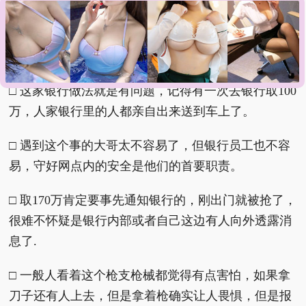
漏诊致患儿死亡获刑1年
银鹭回应万元赔偿转账备注顾客敲诈
上海雪
花膏破产
网友评论
：
□ 这家银行做法就是有问题，记得有一次去银行取100
万，人家银行里的人都亲自出来送到车上了。
□ 遇到这个事的大哥太不容易了，但银行员工也不容
易，守好网点内的安全是他们的首要职责。
□ 取170万肯定要事先通知银行的，刚出门就被抢了，
很难不怀疑是银行内部或者自己这边有人向外透露消
息了.
□ 一般人看着这个枪支枪械都觉得有点害怕，如果拿
刀子还有人上去，但是拿着枪确实让人畏惧，但是报