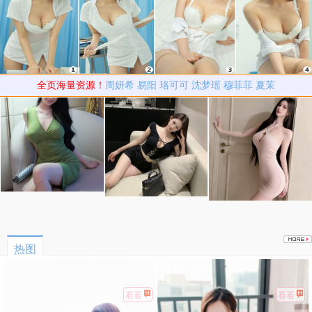
全页海量资源！
周妍希
易阳
珞可可
沈梦瑶
穆菲菲
夏茉
热图
看看
看看