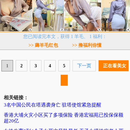
您已阅读完本文，获得 1 羊毛、 1 福利：
>> 薅羊毛红包
>> 撸福利你懂
1
2
3
4
5
下一页
正在看美女
相关链接：
3名中国公民在塔遇袭身亡 驻塔使馆紧急提醒
香港大埔火灾小区买了多项保险 香港宏福苑已投保保额
超20亿