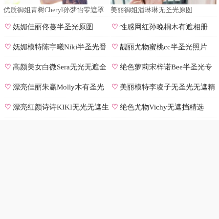
优质御姐青树Cheryl孙梦怡零遮罩
美丽御姐潘琳琳无圣光原图
私拍
♡
妩媚佳丽佟蔓半圣光原图
♡
性感网红孙晚桐木有遮相册
♡
妩媚模特陈宇曦Niki半圣光番
♡
靓丽尤物蜜桃cc半圣光照片
号
♡
高颜美女白微Sera无光无遮全
♡
绝色萝莉宋梓诺Bee半圣光专
集
辑
♡
漂亮佳丽朱赢Molly木有圣光
♡
美丽模特李凌子无圣光无遮精
原图
选
♡
漂亮红颜诗诗KIKI无光无遮生
♡
绝色尤物Vichy无遮挡精选
图