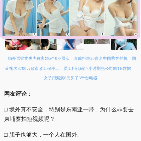
婚外试管丈夫声称离婚5个0不属实
泰航拒绝20多名中国乘客登机
国
企拖欠3700万致市政工程停工
员工用代码17小时删光公司89TB数据
女子用漏洞0元买了3千台电器
网友评论
：
□ 境外真不安全，特别是东南亚一带，为什么非要去
柬埔寨拍短视频呢？
□ 胆子也够大，一个人在国外。