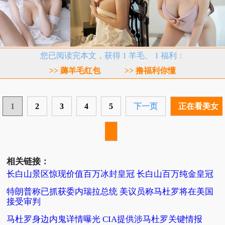
您已阅读完本文，获得 1 羊毛、 1 福利：
>> 薅羊毛红包
>> 撸福利你懂
1
2
3
4
5
下一页
正在看美女
相关链接：
长白山景区惊现价值百万冰封皇冠 长白山百万纯金皇冠
特朗普称已抓获委内瑞拉总统 美议员称马杜罗将在美国
接受审判
马杜罗身边内鬼详情曝光 CIA提供涉马杜罗关键情报