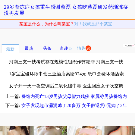
29岁渐冻症女孩重生感谢蔡磊 女孩吃蔡磊研发药渐冻症
没再发展
某宝是什么，为什么叫某宝？
对！我就是那个某宝
最热
头条
奇趣
情趣
20
最新
河南三支一扶考试存在规模性组织作弊犯罪 河南三支一扶
考试按人头给分数
1岁宝宝碰坏纸巾盒三亚酒店索赔924元 纸巾盒碰坏酒店索
赔924
女子开一天一夜空调后二氧化碳中毒 医生回应女子吹空调
上一篇:
餐馆内死亡13岁男孩父母智力残疾 家属称男孩餐馆内
中毒
死亡未被立案
下一篇:
女子发现超市漏洞薅了20多万 女子假退货0元购了2年