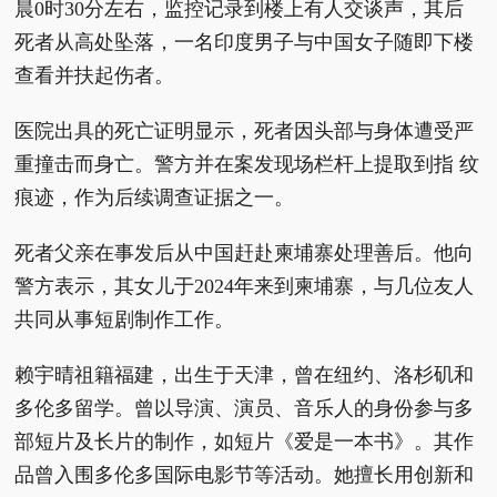
晨0时30分左右，监控记录到楼上有人交谈声，其后
死者从高处坠落，一名印度男子与中国女子随即下楼
查看并扶起伤者。
医院出具的死亡证明显示，死者因头部与身体遭受严
重撞击而身亡。警方并在案发现场栏杆上提取到指 纹
痕迹，作为后续调查证据之一。
死者父亲在事发后从中国赶赴柬埔寨处理善后。他向
警方表示，其女儿于2024年来到柬埔寨，与几位友人
共同从事短剧制作工作。
赖宇晴祖籍福建，出生于天津，曾在纽约、洛杉矶和
多伦多留学。曾以导演、演员、音乐人的身份参与多
部短片及长片的制作，如短片《爱是一本书》。其作
品曾入围多伦多国际电影节等活动。她擅长用创新和