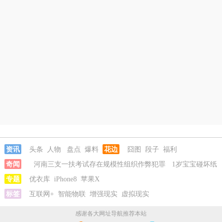
资讯
头条
人物
盘点
爆料
花边
囧图
段子
福利
奇闻
河南三支一扶考试存在规模性组织作弊犯罪
1岁宝宝碰坏纸
巾盒三亚酒店索赔924元
专题
优衣库
iPhone8
苹果X
女子开一天一夜空调后二氧化碳中毒
国企
拖欠3700万致市政工程停工
标签
互联网+
智能物联
增强现实
26岁女儿谈47岁妈妈突然产女
虚拟现实
河南三
支一扶考试存在规模性组织作弊犯罪
1岁宝宝碰坏纸巾盒三亚酒店索
感谢各大网址导航推荐本站