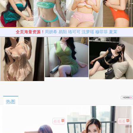
全页海量资源！
周妍希
易阳
珞可可
沈梦瑶
穆菲菲
夏茉
热图
看看
看看