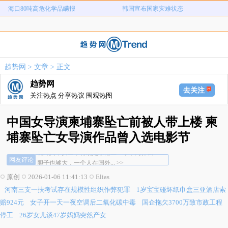
河南三支一扶考试存在规模性组织作
1岁宝宝碰坏纸巾盒三亚酒店索赔924
女子开一天一夜空调后二氧化碳中毒
国企拖欠3700万致市政工程停工
弊犯罪
元
26岁女儿谈47岁妈妈突然产女
儿子举报身价上亿父亲说家已破碎
女子用漏洞0元买了3千台电器
直播自杀日本女网红已身亡
趋势网
>
文章
> 正文
海口80吨高危化学品瞒报
韩国宣布国家灾难状态
趋势网
去关注
关注热点 分享热议 围观热图
中国女导演柬埔寨坠亡前被人带上楼 柬
埔寨坠亡女导演作品曾入选电影节
境外真不安全，特别是东南亚一带，为什么... >>
网友评论
胆子也够大，一个人在国外... >>
别以为自己会是例外，不出意外定出意外... >>
原创
2026-01-06 11:41:13
Elias
境外真不安全，特别是东南亚一带，为什么... >>
河南三支一扶考试存在规模性组织作弊犯罪
1岁宝宝碰坏纸巾盒三亚酒店索
胆子也够大，一个人在国外... >>
别以为自己会是例外，不出意外定出意外... >>
赔924元
女子开一天一夜空调后二氧化碳中毒
国企拖欠3700万致市政工程
停工
26岁女儿谈47岁妈妈突然产女