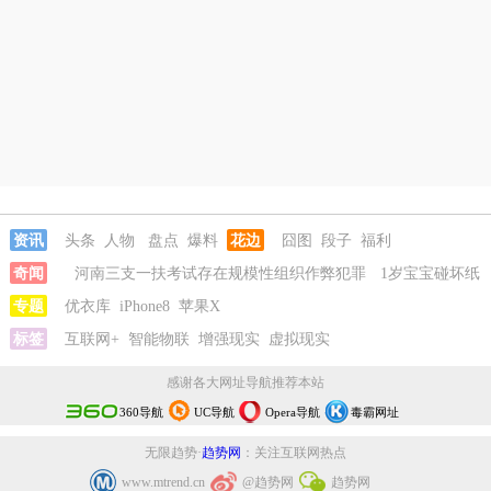
资讯
头条
人物
盘点
爆料
花边
囧图
段子
福利
奇闻
河南三支一扶考试存在规模性组织作弊犯罪
1岁宝宝碰坏纸
巾盒三亚酒店索赔924元
专题
优衣库
iPhone8
苹果X
女子开一天一夜空调后二氧化碳中毒
国企
拖欠3700万致市政工程停工
标签
互联网+
智能物联
增强现实
26岁女儿谈47岁妈妈突然产女
虚拟现实
河南三
支一扶考试存在规模性组织作弊犯罪
1岁宝宝碰坏纸巾盒三亚酒店索
感谢各大网址导航推荐本站
赔924元
360导航
UC导航
Opera导航
毒霸网址
无限趋势·
趋势网
：关注互联网热点
www.mtrend.cn
@趋势网
趋势网