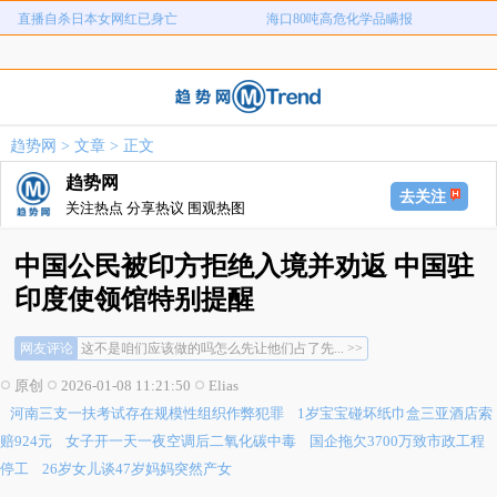
直播自杀日本女网红已身亡
海口80吨高危化学品瞒报
名创优品一次性内裤颜面尽失
河南三支一扶考试存在规模性组织作
1岁宝宝碰坏纸巾盒三亚酒店索赔924
女子开一天一夜空调后二氧化碳中毒
弊犯罪
国企拖欠3700万致市政工程停工
26岁女儿谈47岁妈妈突然产女
元
趋势网
>
文章
> 正文
儿子举报身价上亿父亲说家已破碎
女子用漏洞0元买了3千台电器
趋势网
直播自杀日本女网红已身亡
海口80吨高危化学品瞒报
去关注
关注热点 分享热议 围观热图
中国公民被印方拒绝入境并劝返 中国驻
印度使领馆特别提醒
这不是咱们应该做的吗怎么先让他们占了先... >>
网友评论
还是控制一下他们来华的签证吧... >>
我想知道他去印度干嘛... >>
原创
2026-01-08 11:21:50
Elias
这不是咱们应该做的吗怎么先让他们占了先... >>
河南三支一扶考试存在规模性组织作弊犯罪
1岁宝宝碰坏纸巾盒三亚酒店索
还是控制一下他们来华的签证吧... >>
我想知道他去印度干嘛... >>
赔924元
女子开一天一夜空调后二氧化碳中毒
国企拖欠3700万致市政工程
停工
26岁女儿谈47岁妈妈突然产女