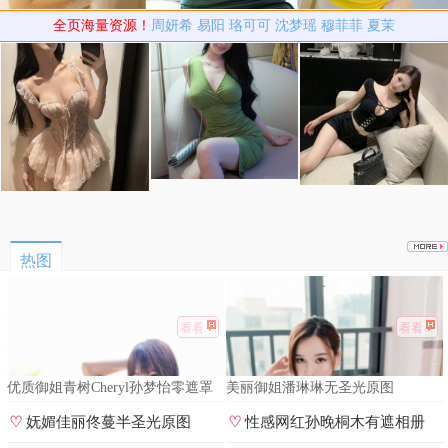
全页海量资源！
周妍希
易阳
珞可可
沈梦瑶
穆菲菲
夏茉
热图
看看
看看
优质御姐青树Cheryl孙梦怡零遮罩
美丽御姐潘琳琳无圣光原图
私拍
♡
妩媚佳丽佟蔓半圣光原图
♡
性感网红孙晚桐木有遮相册