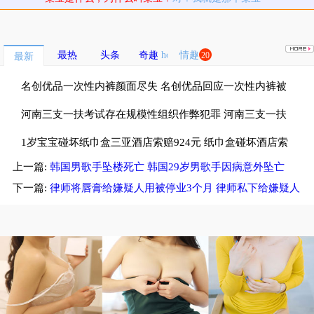
最热
头条
奇趣
情趣
20
最新
名创优品一次性内裤颜面尽失 名创优品回应一次性内裤被
吐槽质量差
河南三支一扶考试存在规模性组织作弊犯罪 河南三支一扶
考试按人头给分数
1岁宝宝碰坏纸巾盒三亚酒店索赔924元 纸巾盒碰坏酒店索
上一篇:
韩国男歌手坠楼死亡 韩国29岁男歌手因病意外坠亡
赔924
下一篇:
律师将唇膏给嫌疑人用被停业3个月 律师私下给嫌疑人
唇膏被罚