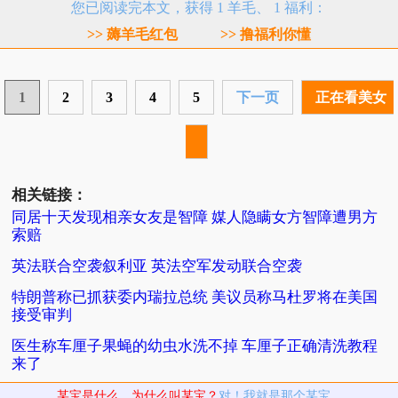
您已阅读完本文，获得 1 羊毛、 1 福利：
>> 薅羊毛红包
>> 撸福利你懂
1
2
3
4
5
下一页
正在看美女
相关链接：
同居十天发现相亲女友是智障 媒人隐瞒女方智障遭男方
索赔
英法联合空袭叙利亚 英法空军发动联合空袭
特朗普称已抓获委内瑞拉总统 美议员称马杜罗将在美国
接受审判
医生称车厘子果蝇的幼虫水洗不掉 车厘子正确清洗教程
来了
某宝是什么，为什么叫某宝？
对！我就是那个某宝