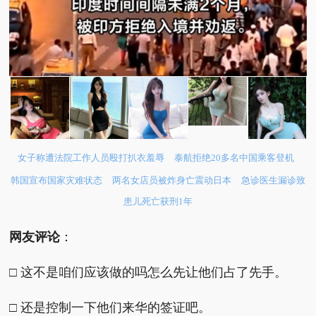
女子称遭法院工作人员殴打扒衣羞辱
泰航拒绝20多名中国乘客登机
韩国宣布国家灾难状态
两名女店员被炸身亡震动日本
急诊医生漏诊致
患儿死亡获刑1年
网友评论
：
□ 这不是咱们应该做的吗怎么先让他们占了先手。
□ 还是控制一下他们来华的签证吧。