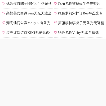
♡
妩媚模特陈宇曦Niki半圣光番
♡
靓丽尤物蜜桃cc半圣光照片
号
♡
高颜美女白微Sera无光无遮全
♡
绝色萝莉宋梓诺Bee半圣光专
集
辑
♡
漂亮佳丽朱赢Molly木有圣光
♡
美丽模特李凌子无圣光无遮精
原图
选
♡
漂亮红颜诗诗KIKI无光无遮生
♡
绝色尤物Vichy无遮挡精选
图