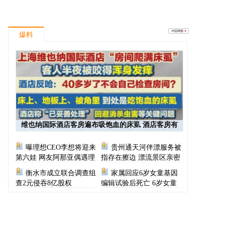
爆料
维也纳国际酒店客房遍布吸饱血的床虱 酒店客房有
虫员工反怪顾客不查
曝理想CEO李想将迎来
贵州通天河伴漂服务被
第六娃 网友阿那亚偶遇理
指存在擦边 漂流景区亲密
想CEO一家
服务尺度按等级收费
衡水市成立联合调查组
家属回应6岁女童基因
查2元侵吞8亿股权
编辑试验后死亡 6岁女童
基因编辑试验后死亡