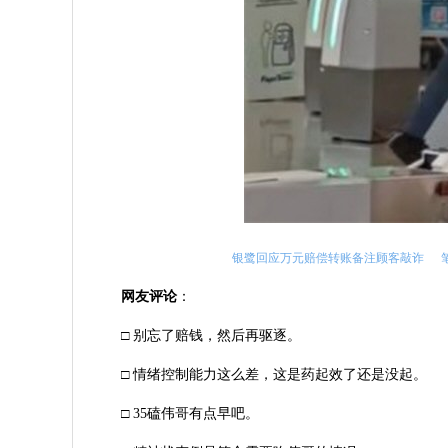
银鹭回应万元赔偿转账备注顾客敲诈
网友评论
：
□ 别忘了赔钱，然后再驱逐。
□ 情绪控制能力这么差，这是药起效了还是没起。
□ 35磕伟哥有点早吧。