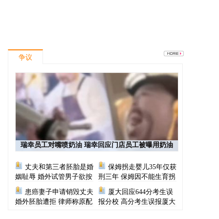
争议
瑞幸员工对嘴喷奶油 瑞幸回应门店员工被曝用奶油
枪喂食
丈夫和第三者胚胎是婚
保姆拐走婴儿35年仅获
姻耻辱 婚外试管男子欲按
刑三年 保姆因不能生育拐
月支付财产给原配
走雇主家10月大男婴
患癌妻子申请销毁丈夫
厦大回应644分考生误
婚外胚胎遭拒 律师称原配
报分校 高分考生误报厦大
无权处置丈夫的婚外胚胎
马来分校不是第一次