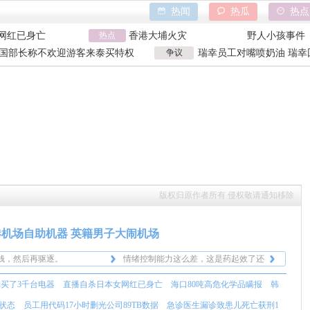
热闻
热瓜
热点
网红已身亡
热点
香港大埔火灾
野人小孩事件
难状态
天水血铅异常事件
山西大同订婚
国部长称不欢迎游客来泰买特权
争议
瑞幸员工对嘴喷奶油 瑞幸
患儿死亡获刑1年
特朗普泽连斯基吵架
吉林大爷救助
国部长争议发言
工被曝用奶油枪喂食
网红已身亡
香港大埔火灾
野人小孩事件
难状态
天水血铅异常事件
山西大同订婚
患儿死亡获刑1年
特朗普泽连斯基吵架
吉林大爷救助
版权归原作者所有 侵权敬请通知移除
钱，然后再驱逐。
情绪控制能力这么差，这是药起效了还
哥有点早吧。
是没起。
精神状态倒是符合需要吃伟哥的情况。
机场自助机器 英籍男子大闹机场
次知道香港有这个规定。
伟哥在香港属于管制药品。
钱，然后再驱逐。
情绪控制能力这么差，这是药起效了还
哥有点早吧。
是没起。
精神状态倒是符合需要吃伟哥的情况。
元买了3千台电器
直播自杀日本女网红已身亡
海口80吨高危化学品瞒报
韩
次知道香港有这个规定。
伟哥在香港属于管制药品。
状态
员工用代码17小时删光公司89TB数据
急诊医生漏诊致患儿死亡获刑1