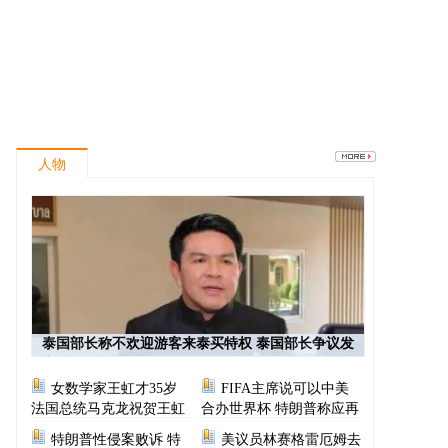
人物
泰国部长称不欢迎游客来泰买特权 泰国部长争议发
言
女数学家王虹才35岁
FIFA主席说可以中美
法国总统马克龙祝贺王虹
合办世界杯 特朗普称应再
次选择美国办世界杯
特朗普性侵案败诉 特
美议员林赛格雷厄姆去