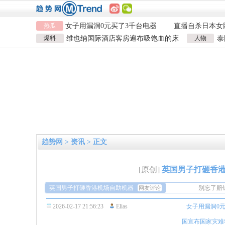
热瓜
女子用漏洞0元买了3千台电器
直播自杀日本女
海口80吨高危化学品瞒报
韩国宣布国家灾
爆料
维也纳国际酒店客房遍布吸饱血的床
人物
泰
员工用代码17小时删光公司89TB
急诊医生漏诊致
虱 酒店客房有虫员工反怪顾客不查
泰
数据
女子用漏洞0元买了3千台电器
直播自杀日本女
海口80吨高危化学品瞒报
韩国宣布国家灾
员工用代码17小时删光公司89TB
急诊医生漏诊致
数据
趋势网
>
资讯
> 正文
别忘了赔
35磕伟
[原创]
英国男子打砸香港
也是第一
英国男子打砸香港机场自助机器
别忘了赔
网友评论
35磕伟
2026-02-17 21:56:23
Elias
女子用漏洞0
也是第一
国宣布国家灾难