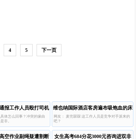
4
5
下一页
通报工作人员殴打司机
维也纳国际酒店客房遍布吸饱血的床
说具体怎么回事？冲突的缘由
网友： 麦兜槑槑:这工作人员是竞争对手派来的
虱
分是非。
吧？
高空作业副绳疑遭割断
女生高考684分花3000元咨询进双非