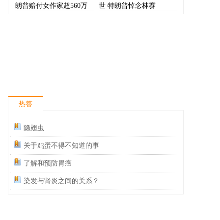
朗普赔付女作家超560万
世 特朗普悼念林赛
美元
热答
隐翅虫
关于鸡蛋不得不知道的事
了解和预防胃癌
染发与肾炎之间的关系？