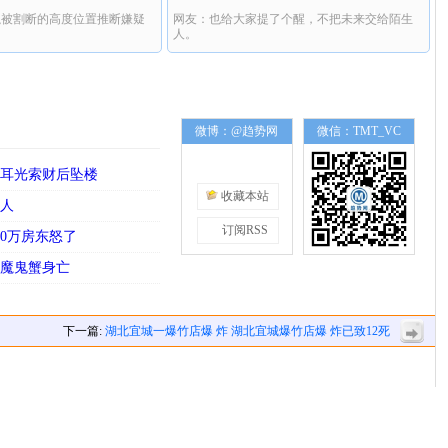
绳被割断的高度位置推断嫌疑
网友：也给大家提了个醒，不把未来交给陌生
。
人。
微博：@趋势网
微信：TMT_VC
扇耳光索财后坠楼
收藏本站
星人
订阅RSS
40万房东怒了
毒魔鬼蟹身亡
下一篇:
湖北宜城一爆竹店爆 炸 湖北宜城爆竹店爆 炸已致12死