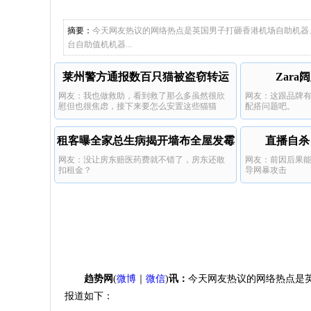
年
摘要：
今天网友热议的网络热点是英国男子打砸香港机场自助机器
台自助值机机器...
莱州警方通报数百只猫被盗窃转运
Zar
网友：我也做救助，看到救了那么多虽然很欣
网友：这跟品牌
慰但也很焦虑，接下来要怎么安置这些猫猫
配搭问题吧。
呢。
租客曝全家总生病揭开墙布全屋发霉
直播自杀
网友：没让房东赔医药费就不错了，房东还敢
网友：前因后果
扣租金？
导网暴攻击
趋势网
(
微博
｜
微信
)
讯：
今天网友热议的网络热点是
报道如下：