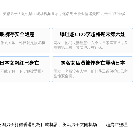
、英籍男子大闹机场：现场视频显示，这名男子疑似情绪失控，推倒并打砸多
a阔腿裤存安全隐患
曝理想CEO李想将迎来第六娃
有什么关系，纯粹就是款式和
网友：他们夫妻愿意生六个，且家庭富裕，又
没有第三者，其实也没有什么。
日本女网红已身亡
两名女店员被炸身亡震动日本
能不能了解一下，她被爱豆引
网友：老板没有人性，咱们员工得保护自己的
生命安全啊。
英国男子打砸香港机场自助机器、英籍男子大闹机场……趋势君整理