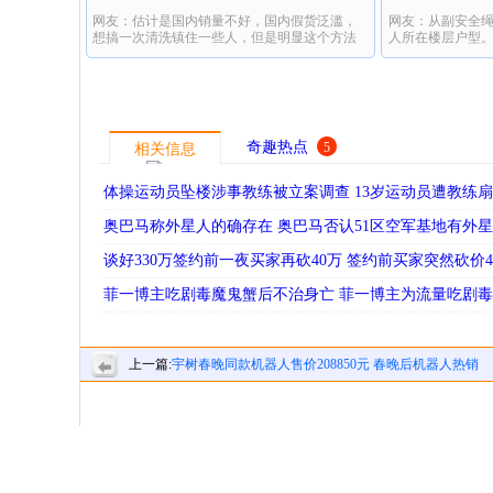
网友：估计是国内销量不好，国内假货泛滥，
网友：从副安全
店
想搞一次清洗镇住一些人，但是明显这个方法
人所在楼层户型
不好，惹人反感。
奇趣热点
5
相关信息
体操运动员坠楼涉事教练被立案调查 13岁运动员遭教练
奥巴马称外星人的确存在 奥巴马否认51区空军基地有外
谈好330万签约前一夜买家再砍40万 签约前买家突然砍价
菲一博主吃剧毒魔鬼蟹后不治身亡 菲一博主为流量吃剧
上一篇:
宇树春晚同款机器人售价208850元 春晚后机器人热销