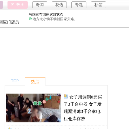
海口80吨高危化学品瞒报：
热图
奇闻
花边
专题
标签
社会需要较真的人监督。
韩国宣布国家灾难状态：
地方太小动不动就国家灾难。
强奸案
回应门店员
重庆游客
员工用代码17小时删光公司89TB数据：
是他太厉害了还是这家公司没有安全管理。
强奸案
急诊医生漏诊致患儿死亡获刑1年：
重庆游客
以后急诊医生怕是遇到感冒也要把所有检查都做
了。
女子用漏洞0元买了3千台电器：
下了几千单，平台才发现bug吗？
直播自杀日本女网红已身亡：
前因后果能不能了解一下，她被爱豆引导网暴攻
击
TOP
热点
海口80吨高危化学品瞒报：
社会需要较真的人监督。
女子用漏洞0元买
韩国宣布国家灾难状态：
地方太小动不动就国家灾难。
了3千台电器 女子发
员工用代码17小时删光公司89TB数据：
现漏洞薅3千台家电
是他太厉害了还是这家公司没有安全管理。
租仓库存放
急诊医生漏诊致患儿死亡获刑1年：