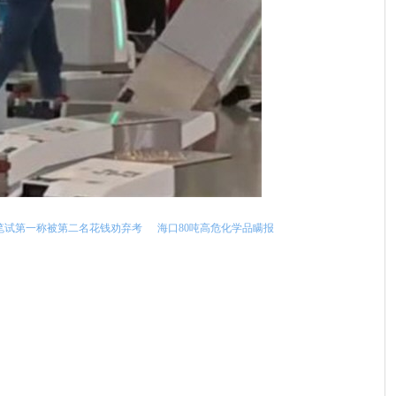
笔试第一称被第二名花钱劝弃考
海口80吨高危化学品瞒报