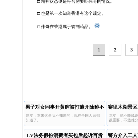
□ 精神状态倒是符合需要吃伟哥的情况。
□ 也是第一次知道香港有这个规定。
□ 伟哥在香港属于管制药品。
1
2
3
男子对女同事开黄腔被打遭开除称不
赛里木湖景区
网友：本来这事我不知道的，现在全国人民都
网友：能不能说
公
知道了。
很重要，不然难
LV法务假扮消费者买包后起诉百货
警方介入工人