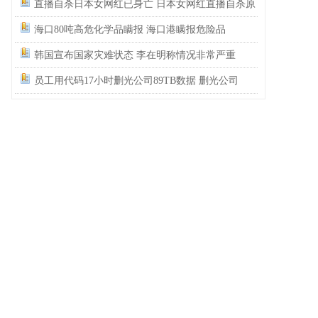
以后急诊医生怕是遇到感冒也要把所有检查都做
直播自杀日本女网红已身亡 日本女网红直播自杀原
了。
因调查中
海口80吨高危化学品瞒报 海口港瞒报危险品
韩国宣布国家灾难状态 李在明称情况非常严重
员工用代码17小时删光公司89TB数据 删光公司
89TB数据获刑