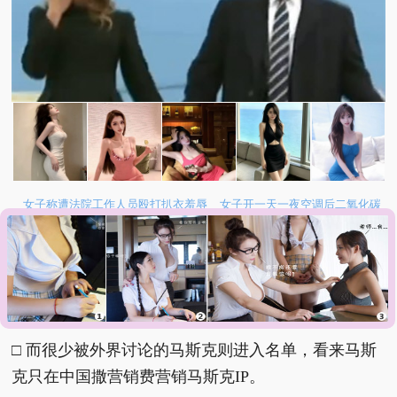
女子称遭法院工作人员殴打扒衣羞辱
女子开一天一夜空调后二氧化碳
中毒
26岁女儿谈47岁妈妈突然产女
员工用代码17小时删光公司89TB
数据
韩国宣布国家灾难状态
网友评论
：
□ 而很少被外界讨论的马斯克则进入名单，看来马斯
克只在中国撒营销费营销马斯克IP。