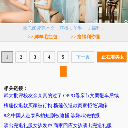
您已阅读完本文，获得 1 羊毛、 1 福利：
>> 薅羊毛红包
>> 撸福利你懂
1
2
3
4
5
下一页
正在看美女
相关链接：
武大批评校友余某真的过了 OPPO母亲节文案翻车后续
榴莲仅退款买家被行拘 榴莲仅退款商家拒绝调解
8名中国人赴泰私拍短剧被逮捕 涉嫌非法拍摄
演出完退礼服女孩发声 商家回应女孩演出完退礼服