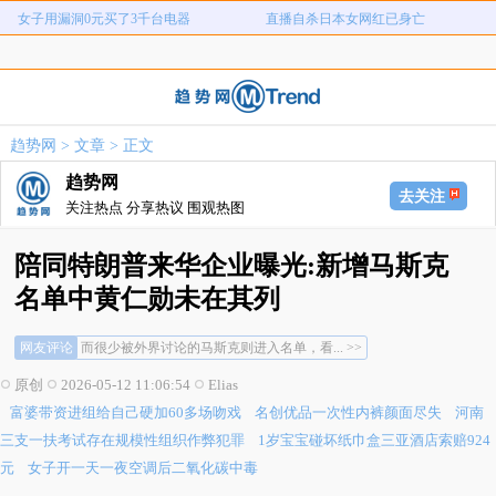
女子用漏洞0元买了3千台电器
直播自杀日本女网红已身亡
富婆带资进组给自己硬加60多场吻戏
名创优品一次性内裤颜面尽失
河南三支一扶考试存在规模性组织作
1岁宝宝碰坏纸巾盒三亚酒店索赔924
女子开一天一夜空调后二氧化碳中毒
国企拖欠3700万致市政工程停工
弊犯罪
元
趋势网
>
文章
> 正文
26岁女儿谈47岁妈妈突然产女
儿子举报身价上亿父亲说家已破碎
趋势网
女子用漏洞0元买了3千台电器
直播自杀日本女网红已身亡
去关注
关注热点 分享热议 围观热图
陪同特朗普来华企业曝光:新增马斯克
名单中黄仁勋未在其列
而很少被外界讨论的马斯克则进入名单，看... >>
网友评论
让他们好好体会一下中国式待客之道... >>
原创
2026-05-12 11:06:54
Elias
大国之间动一动就是70万亿人民币的生意... >>
富婆带资进组给自己硬加60多场吻戏
名创优品一次性内裤颜面尽失
河南
而很少被外界讨论的马斯克则进入名单，看... >>
让他们好好体会一下中国式待客之道... >>
三支一扶考试存在规模性组织作弊犯罪
1岁宝宝碰坏纸巾盒三亚酒店索赔924
大国之间动一动就是70万亿人民币的生意... >>
元
女子开一天一夜空调后二氧化碳中毒