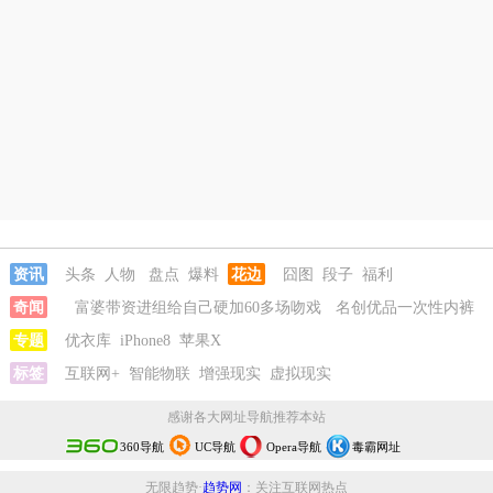
资讯
头条
人物
盘点
爆料
花边
囧图
段子
福利
奇闻
富婆带资进组给自己硬加60多场吻戏
名创优品一次性内裤
颜面尽失
专题
优衣库
河南三支一扶考试存在规模性组织作弊犯罪
iPhone8
苹果X
1岁宝宝碰坏
纸巾盒三亚酒店索赔924元
标签
互联网+
智能物联
增强现实
女子开一天一夜空调后二氧化碳中毒
虚拟现实
富
婆带资进组给自己硬加60多场吻戏
名创优品一次性内裤颜面尽失
感谢各大网址导航推荐本站
360导航
UC导航
Opera导航
毒霸网址
无限趋势·
趋势网
：关注互联网热点