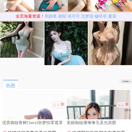
全页海量资源！
周妍希
易阳
珞可可
沈梦瑶
穆菲菲
夏茉
热图
看看
看看
优质御姐青树Cheryl孙梦怡零遮罩
美丽御姐潘琳琳无圣光原图
私拍