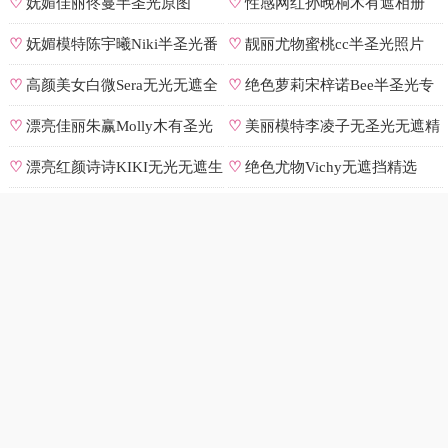
♡
妩媚佳丽佟蔓半圣光原图
♡
性感网红孙晚桐木有遮相册
♡
妩媚模特陈宇曦Niki半圣光番
♡
靓丽尤物蜜桃cc半圣光照片
号
♡
高颜美女白微Sera无光无遮全
♡
绝色萝莉宋梓诺Bee半圣光专
集
辑
♡
漂亮佳丽朱赢Molly木有圣光
♡
美丽模特李凌子无圣光无遮精
原图
选
♡
漂亮红颜诗诗KIKI无光无遮生
♡
绝色尤物Vichy无遮挡精选
图