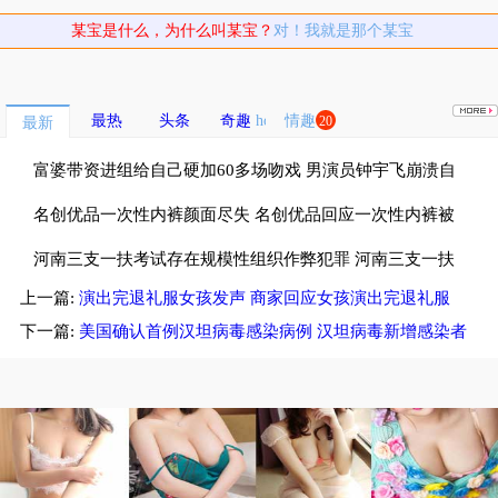
某宝是什么，为什么叫某宝？
对！我就是那个某宝
最热
头条
奇趣
情趣
20
最新
富婆带资进组给自己硬加60多场吻戏 男演员钟宇飞崩溃自
曝遇富婆加吻戏
名创优品一次性内裤颜面尽失 名创优品回应一次性内裤被
吐槽质量差
河南三支一扶考试存在规模性组织作弊犯罪 河南三支一扶
上一篇:
演出完退礼服女孩发声 商家回应女孩演出完退礼服
考试按人头给分数
下一篇:
美国确认首例汉坦病毒感染病例 汉坦病毒新增感染者