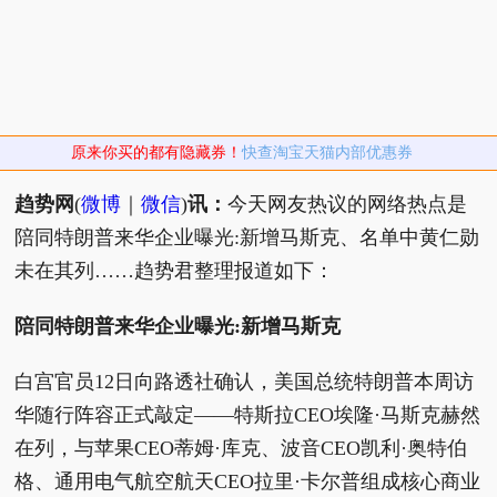
原来你买的都有隐藏券！
快查淘宝天猫内部优惠券
趋势网
(
微博
｜
微信
)
讯：
今天网友热议的网络热点是
陪同特朗普来华企业曝光:新增马斯克、名单中黄仁勋
未在其列……趋势君整理报道如下：
陪同特朗普来华企业曝光:新增马斯克
白宫官员12日向路透社确认，美国总统特朗普本周访
华随行阵容正式敲定——特斯拉CEO埃隆·马斯克赫然
在列，与苹果CEO蒂姆·库克、波音CEO凯利·奥特伯
格、通用电气航空航天CEO拉里·卡尔普组成核心商业