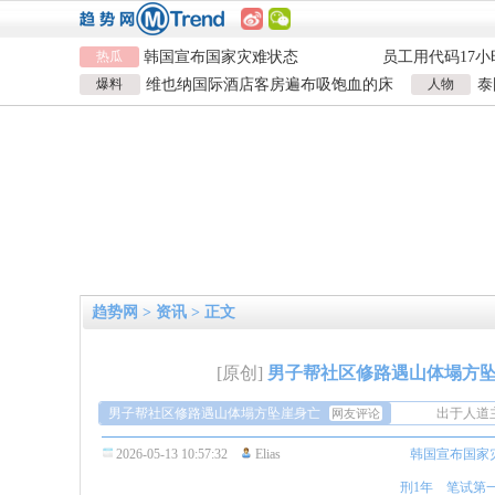
韩国宣布国家灾难状态
员工用代码17小
热瓜
急诊医生漏诊致患儿死亡获刑1年
数据
笔试第一称被第
泰航拒绝20多名中国乘客登机
两名女店员被炸
爆料
维也纳国际酒店客房遍布吸饱血的床
人物
泰
韩国宣布国家灾难状态
员工用代码17小
虱 酒店客房有虫员工反怪顾客不查
泰
急诊医生漏诊致患儿死亡获刑1年
数据
笔试第一称被第
泰航拒绝20多名中国乘客登机
两名女店员被炸
趋势网
>
资讯
> 正文
[原创]
男子帮社区修路遇山体塌方坠
男子帮社区修路遇山体塌方坠崖身亡
出于人道
网友评论
赔偿的吧
看情况当
2026-05-13 10:57:32
Elias
韩国宣布国家
发生意外
好可惜，
的是他的家
出于人道
刑1年
笔试第