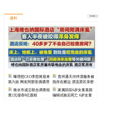
爆料
维也纳国际酒店客房遍布吸饱血的床虱 酒店客房有
虫员工反怪顾客不查
曝理想CEO李想将迎来
贵州通天河伴漂服务被
第六娃 网友阿那亚偶遇理
指存在擦边 漂流景区亲密
想CEO一家
服务尺度按等级收费
衡水市成立联合调查组
家属回应6岁女童基因
查2元侵吞8亿股权
编辑试验后死亡 6岁女童
基因编辑试验后死亡