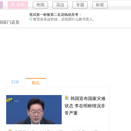
急诊医生漏诊致患儿死亡获刑1年：
热图
奇闻
花边
专题
标签
以后急诊医生怕是遇到感冒也要把所有检查都做
了。
笔试第一称被第二名花钱劝弃考：
强奸案
教育体系这样搞，还指望什么教书育人。
重庆游客
回应门店员
泰航拒绝20多名中国乘客登机：
强奸案
有一说一，他们是不是脑子没发育？谁不知道拉
眼角针对的是亚洲人，他们哪国的啊？
重庆游客
两名女店员被炸身亡震动日本：
老板没有人性，咱们员工得保护自己的生命安全
啊。
韩国宣布国家灾难状态：
地方太小动不动就国家灾难。
员工用代码17小时删光公司89TB数据：
是他太厉害了还是这家公司没有安全管理。
TOP
热点
急诊医生漏诊致患儿死亡获刑1年：
以后急诊医生怕是遇到感冒也要把所有检查都做
了。
韩国宣布国家灾难
笔试第一称被第二名花钱劝弃考：
教育体系这样搞，还指望什么教书育人。
状态 李在明称情况非
泰航拒绝20多名中国乘客登机：
常严重
有一说一，他们是不是脑子没发育？谁不知道拉
眼角针对的是亚洲人，他们哪国的啊？
两名女店员被炸身亡震动日本：