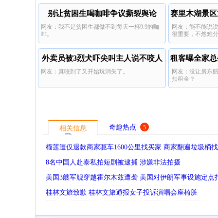
别让贫困生喝咖啡争议撕裂舆论
赛里木湖景区
网友：我不是贫困生都做不到每天一杯9.9的咖
网友：能不能说
啡。
很重要，不然难
外卖员被3烈犬吓尖叫主人说不咬人
租客曝全家总
网友：真咬到了又开始玩消失了。
网友：没让房东
扣租金？
奇趣热点
5
相关信息
榴莲遭仅退款商家驱车1600公里找买家 商家翻遍垃圾桶
8名中国人赴泰私拍短剧被逮捕 涉嫌非法拍摄
美国3艘军舰穿越霍尔木兹遭袭 美国对伊朗军事设施定点
桂林文旅致歉 桂林文旅通报女子投诉演唱会座椅脏