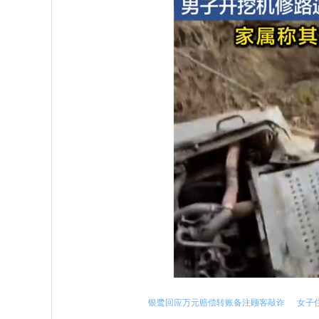
银鹭回应万元赔偿转账备注顾客敲诈
女子