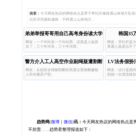
赔偿的吧
看情况当
震动日本
发生意外
好可惜，
摘要：
今天网友热议的网络热点是男子帮社区修路遇山体塌方坠崖
的是他的家
社区开挖掘机修路，不料遇上山体塌方...
弟弟举报哥哥用自己高考身份读大学
韩国3
网友：一个叫向东一个叫向西，还真是人如其
网友：开杠杆是
名了，三十年河东，三十年河西。
普通人真是玩不
杆。 ​
警方介入工人高空作业副绳疑遭割断
LV法务假扮
网友：从副安全绳被割断的高度位置推断嫌疑
网友：估计是国
人所在楼层户型。
想搞一次清洗镇
不好，惹人反感
趋势网
(
微博
｜
微信
)
讯：
今天网友热议的网络热点是
不担责……趋势君整理报道如下：