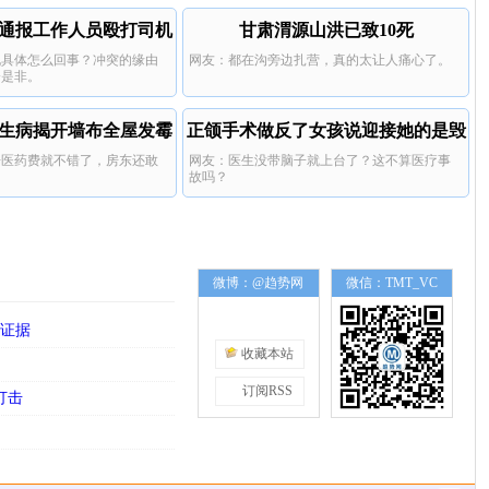
通报工作人员殴打司机
甘肃渭源山洪已致10死
说具体怎么回事？冲突的缘由
网友：都在沟旁边扎营，真的太让人痛心了。
分是非。
生病揭开墙布全屋发霉
正颌手术做反了女孩说迎接她的是毁
赔医药费就不错了，房东还敢
网友：医生没带脑子就上台了？这不算医疗事
灭
故吗？
微博：@趋势网
微信：TMT_VC
找证据
收藏本站
订阅RSS
打击