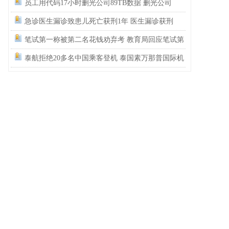
老板没有人性，咱们员工得保护自己的生命安全
员工用代码17小时删光公司89TB数据 删光公司
啊。
89TB数据获刑
急诊医生漏诊致患儿死亡获刑1年 医生漏诊获刑
笔试第一称被第二名花钱劝弃考 教育局回应笔试第
一被传话劝弃考
泰航拒绝20多名中国乘客登机 泰国素万那普国际机
场致歉