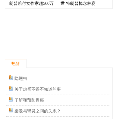
朗普赔付女作家超560万
世 特朗普悼念林赛
美元
热答
隐翅虫
关于鸡蛋不得不知道的事
了解和预防胃癌
染发与肾炎之间的关系？