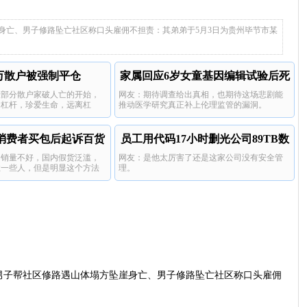
。
天条件不适合施工，强行施工
动关系，肯定要负责的，一告一个准。
这种的都没书面协议啊，就一句话的
？
23岁的大好年华，唉，最可怜
事。
身亡、男子修路坠亡社区称口头雇佣不担责：其弟弟于5月3日为贵州毕节市某
人...支离破碎。
5万散户被强制平仓
家属回应6岁女童基因编辑试验后死
大部分散户家破人亡的开始，
网友：期待调查给出真相，也期待这场悲剧能
亡
了杠杆，珍爱生命，远离杠
推动医学研究真正补上伦理监管的漏洞。
消费者买包后起诉百货
员工用代码17小时删光公司89TB数
内销量不好，国内假货泛滥，
网友：是他太厉害了还是这家公司没有安全管
店
据
住一些人，但是明显这个方法
理。
。
男子帮社区修路遇山体塌方坠崖身亡、男子修路坠亡社区称口头雇佣