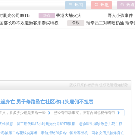
热闻
热瓜
热点
时删光公司89TB
香港大埔火灾
野人小孩事件
二名花钱劝弃考
热点
天水血铅异常事件
山西大同订婚
身亡震动日本
特朗普泽连斯基吵架
吉林大爷救助
国部长称不欢迎游客来泰买特权
争议
瑞幸员工对嘴喷奶油 瑞幸
时删光公司89TB
香港大埔火灾
野人小孩事件
国部长争议发言
工被曝用奶油枪喂食
二名花钱劝弃考
天水血铅异常事件
山西大同订婚
身亡震动日本
特朗普泽连斯基吵架
吉林大爷救助
版权归原作者所有 侵权敬请通知移除
崖身亡 男子修路坠亡社区称口头雇佣不担责
主义，多多少少也是要给一些
已经有劳动事实，没有合同也视作有劳
。
天条件不适合施工，强行施工
动关系，肯定要负责的，一告一个准。
这种的都没书面协议啊，就一句话的
灾难状态
员工用代码17小时删光公司89TB数据
急诊医生漏诊致患儿死亡获
？
23岁的大好年华，唉，最可怜
事。
人...支离破碎。
主义，多多少少也是要给一些
已经有劳动事实，没有合同也视作有劳
一称被第二名花钱劝弃考
泰航拒绝20多名中国乘客登机
两名女店员被炸身亡