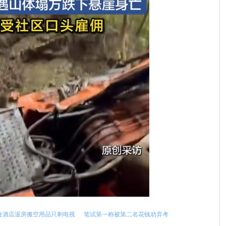
住酒店退房搬空用品只剩电视
笔试第一称被第二名花钱劝弃考