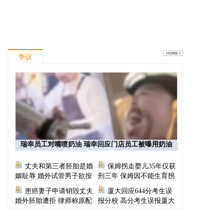
争议
瑞幸员工对嘴喷奶油 瑞幸回应门店员工被曝用奶油
枪喂食
丈夫和第三者胚胎是婚
保姆拐走婴儿35年仅获
姻耻辱 婚外试管男子欲按
刑三年 保姆因不能生育拐
月支付财产给原配
走雇主家10月大男婴
患癌妻子申请销毁丈夫
厦大回应644分考生误
婚外胚胎遭拒 律师称原配
报分校 高分考生误报厦大
无权处置丈夫的婚外胚胎
马来分校不是第一次