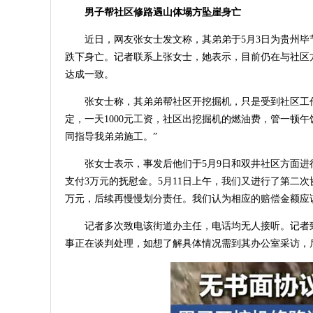
男子帮社区修路遇山体塌方坠崖身亡
近日，网友张女士发文称，其弟弟于5月3日为贵州
跌下身亡。记者联系上张女士，她表示，目前仍在与社区方
达成一致。
张女士称，其弟弟帮社区开挖掘机，只是受到社区工
定，一天1000元工资，社区出挖掘机的燃油费，管一顿
同指导我弟弟施工。”
张女士表示，事发后他们于5月9日和双井社区方面进
支付3万元的抚慰金。5月11日上午，我们又进行了第二
万元，后续再慢慢划分责任。我们认为相应的赔偿金额应该
记者多次致电该街道办主任，电话均无人接听。记者
事正在谈判处理，如想了解具体情况需到其办公室采访，