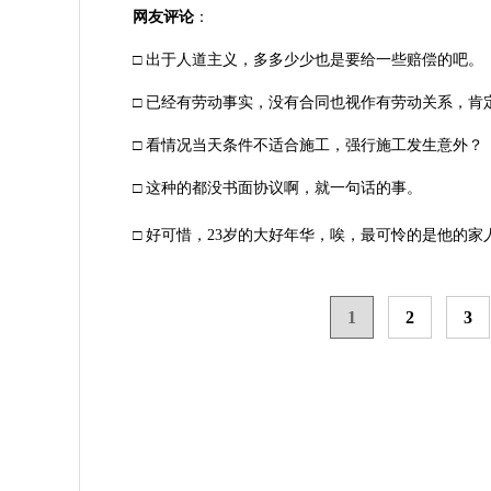
网友评论
：
□ 出于人道主义，多多少少也是要给一些赔偿的吧。
□ 已经有劳动事实，没有合同也视作有劳动关系，肯
□ 看情况当天条件不适合施工，强行施工发生意外？
□ 这种的都没书面协议啊，就一句话的事。
□ 好可惜，23岁的大好年华，唉，最可怜的是他的家人
1
2
3