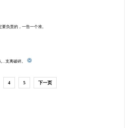
定要负责的，一告一个准。
...支离破碎。
4
5
下一页