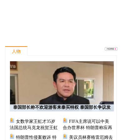
人物
泰国部长称不欢迎游客来泰买特权 泰国部长争议发
言
女数学家王虹才35岁
FIFA主席说可以中美
法国总统马克龙祝贺王虹
合办世界杯 特朗普称应再
次选择美国办世界杯
特朗普性侵案败诉 特
美议员林赛格雷厄姆去