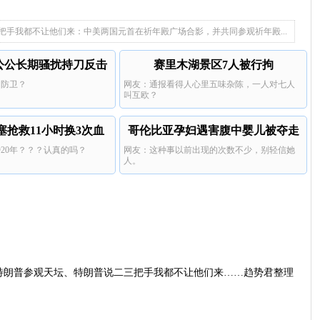
身价上亿父亲说家已破碎
手我都不让他们来：中美两国元首在祈年殿广场合影，并共同参观祈年殿...
公公长期骚扰持刀反击
赛里木湖景区7人被行拘
当防卫？
网友：通报看得人心里五味杂陈，一人对七人
叫互欧？
塞抢救11小时换3次血
哥伦比亚孕妇遇害腹中婴儿被夺走
婚20年？？？认真的吗？
网友：这种事以前出现的次数不少，别轻信她
人。
特朗普参观天坛、特朗普说二三把手我都不让他们来……趋势君整理