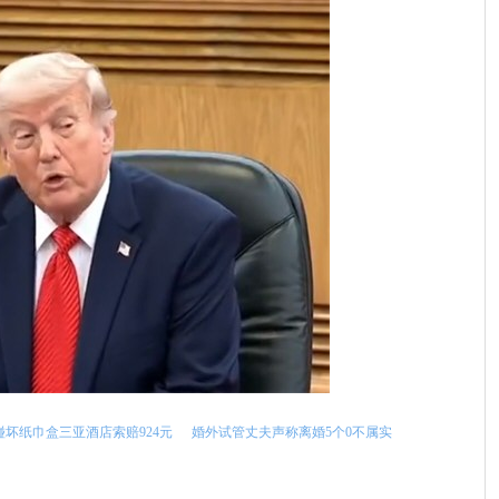
碰坏纸巾盒三亚酒店索赔924元
婚外试管丈夫声称离婚5个0不属实