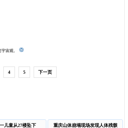
老宇宙观。
4
5
下一页
一儿童从27楼坠下
重庆山体崩塌现场发现人体残骸