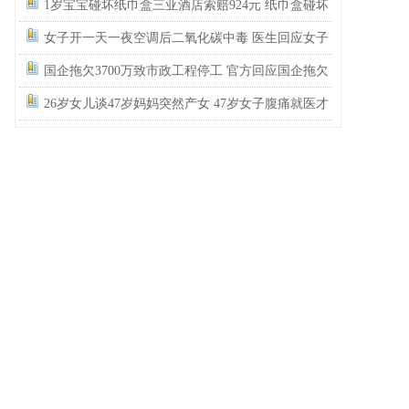
民政局没有通网吗？为什么这么多假结婚证？
1岁宝宝碰坏纸巾盒三亚酒店索赔924元 纸巾盒碰坏
酒店索赔924
女子开一天一夜空调后二氧化碳中毒 医生回应女子
吹空调中毒
国企拖欠3700万致市政工程停工 官方回应国企拖欠
3700万工程款
26岁女儿谈47岁妈妈突然产女 47岁女子腹痛就医才
知怀孕