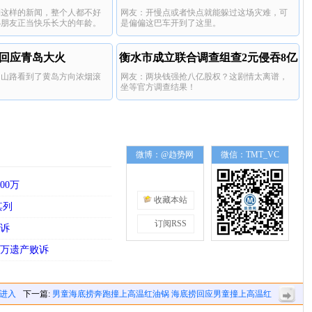
到这样的新闻，整个人都不好
网友：开慢点或者快点就能躲过这场灾难，可
小朋友正当快乐长大的年龄。
是偏偏这巴车开到了这里。
回应青岛大火
衡水市成立联合调查组查2元侵吞8亿
中山路看到了黄岛方向浓烟滚
网友：两块钱强抢八亿股权？这剧情太离谱，
股权
坐等官方调查结果！
微博：@趋势网
微信：TMT_VC
00万
收藏本站
其列
订阅RSS
起诉
7万遗产败诉
表进入
下一篇:
男童海底捞奔跑撞上高温红油锅 海底捞回应男童撞上高温红
油锅