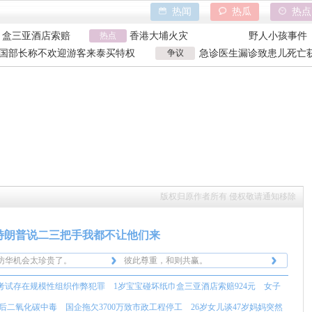
热闻
热瓜
热点
巾盒三亚酒店索赔
香港大埔火灾
野人小孩事件
万致市政工程停工
热点
天水血铅异常事件
山西大同订婚
亿父亲说家已破碎
特朗普泽连斯基吵架
吉林大爷救助
国部长称不欢迎游客来泰买特权
争议
急诊医生漏诊致患儿死亡获
巾盒三亚酒店索赔
香港大埔火灾
野人小孩事件
国部长争议发言
漏诊获刑
万致市政工程停工
天水血铅异常事件
山西大同订婚
亿父亲说家已破碎
特朗普泽连斯基吵架
吉林大爷救助
版权归原作者所有 侵权敬请通知移除
访华机会太珍贵了。
彼此尊重，和则共赢。
不会在美国也盖一座吧。
中美携手共进，共创美好未来。
特朗普说二三把手我都不让他们来
体布局外方内圆，象征着“天
的古老宇宙观。
访华机会太珍贵了。
彼此尊重，和则共赢。
不会在美国也盖一座吧。
中美携手共进，共创美好未来。
考试存在规模性组织作弊犯罪
1岁宝宝碰坏纸巾盒三亚酒店索赔924元
女子
体布局外方内圆，象征着“天
的古老宇宙观。
后二氧化碳中毒
国企拖欠3700万致市政工程停工
26岁女儿谈47岁妈妈突然