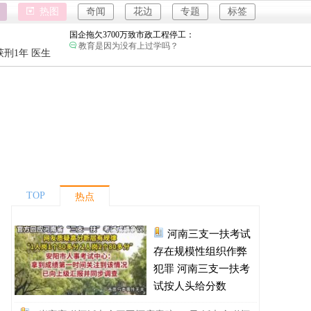
女子开一天一夜空调后二氧化碳中毒：
热图
奇闻
花边
专题
标签
小房间要留条缝，不然整天呆着容易头昏脑胀，
精神不振，缺氧。
国企拖欠3700万致市政工程停工：
强奸案
教育是因为没有上过学吗？
重庆游客
刑1年 医生
26岁女儿谈47岁妈妈突然产女：
强奸案
这是没给孩子说，怕孩子不同意吧…
重庆游客
儿子举报身价上亿父亲说家已破碎：
民政局没有通网吗？为什么这么多假结婚证？
河南三支一扶考试存在规模性组织作弊犯罪：
进入全球经济寒冬期了，为了经济不管是什么群
体都拼命搞钱了。
1岁宝宝碰坏纸巾盒三亚酒店索赔924元：
还记得碰瓷这个词的字面意思吗？
TOP
热点
女子开一天一夜空调后二氧化碳中毒：
小房间要留条缝，不然整天呆着容易头昏脑胀，
精神不振，缺氧。
河南三支一扶考试
国企拖欠3700万致市政工程停工：
教育是因为没有上过学吗？
存在规模性组织作弊
26岁女儿谈47岁妈妈突然产女：
犯罪 河南三支一扶考
这是没给孩子说，怕孩子不同意吧…
试按人头给分数
儿子举报身价上亿父亲说家已破碎：