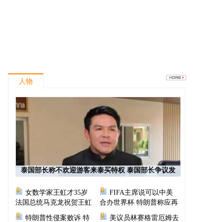
人物
泰国部长称不欢迎游客来泰买特权 泰国部长争议发
言
女数学家王虹才35岁
FIFA主席说可以中美
法国总统马克龙祝贺王虹
合办世界杯 特朗普称应再
次选择美国办世界杯
特朗普性侵案败诉 特
美议员林赛格雷厄姆去