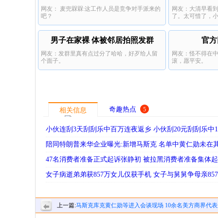
网友： 麦兜槑槑:这工作人员是竞争对手派来的
网友：大清早看
虱
吧？
了。太可惜了，
男子在家裸 体被邻居拍照发群
官方
网友：发群里真有点过分了哈哈，好歹给人留
网友：怪不得在
个面子。
滚，愿平安。
奇趣热点
5
相关信息
小伙连刮3天刮刮乐中百万连夜返乡 小伙刮20元刮刮乐中1
陪同特朗普来华企业曝光:新增马斯克 名单中黄仁勋未在
47名消费者准备正式起诉张静初 被拉黑消费者准备集体
女子病逝弟弟获857万女儿仅获手机 女子与舅舅争母亲85
上一篇:
马斯克库克黄仁勋等进入会谈现场 10余名美方商界代
会谈现场