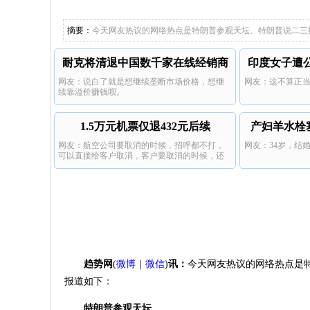
产女
儿子举报
摘要：
今天网友热议的网络热点是特朗普参观天坛、特朗普说二三把
耐克将清退中国数千家在线经销商
印度女子遭
网友：说白了就是想继续垄断市场价格，想继
网友：这不算正
续靠溢价赚钱呗。
1.5万元机票仅退432元后续
产妇羊水栓
网友：航空公司要取消的时候，招呼都不打，
网友：34岁，结
可以直接给客户取消，客户要取消的时候，还
要扣掉高额的手续费。
趋势网
(
微博
｜
微信
)
讯：
今天网友热议的网络热点是
报道如下：
特朗普参观天坛