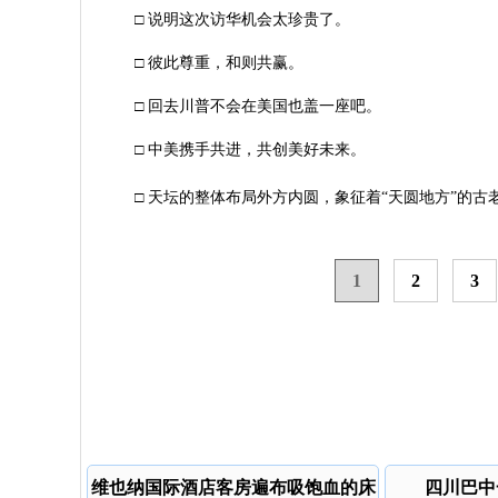
□ 说明这次访华机会太珍贵了。
□ 彼此尊重，和则共赢。
□ 回去川普不会在美国也盖一座吧。
□ 中美携手共进，共创美好未来。
□ 天坛的整体布局外方内圆，象征着“天圆地方”的古
1
2
3
维也纳国际酒店客房遍布吸饱血的床
四川巴中