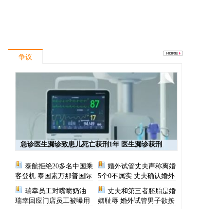
争议
急诊医生漏诊致患儿死亡获刑1年 医生漏诊获刑
泰航拒绝20多名中国乘
婚外试管丈夫声称离婚
客登机 泰国素万那普国际
5个0不属实 丈夫确认婚外
机场致歉
胚胎称早已叫停医院
瑞幸员工对嘴喷奶油
丈夫和第三者胚胎是婚
瑞幸回应门店员工被曝用
姻耻辱 婚外试管男子欲按
奶油枪喂食
月支付财产给原配