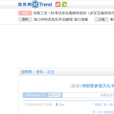
河南三支一扶考试存在规模性组织
1岁宝宝碰坏纸
热瓜
作弊犯罪
女子开一天一夜空调后二氧化碳中
924元
国企拖欠3700
毒
26岁女儿谈47岁妈妈突然产女
儿子举报身价上
爆料
海口80吨高危化学品瞒报 海口港瞒
人物
泰
河南三支一扶考试存在规模性组织
1岁宝宝碰坏纸
报危险品
泰
作弊犯罪
女子开一天一夜空调后二氧化碳中
924元
国企拖欠3700
毒
26岁女儿谈47岁妈妈突然产女
儿子举报身价上
趋势网
>
资讯
> 正文
说明这次
回去川普
[原创]
特朗普参观天坛 
天坛的整
特朗普参观天坛
圆地方”
说明这次
网友评论
回去川普
2026-05-14 15:16:02
Elias
河南三支一扶
天坛的整
圆地方”
开一天一夜空调