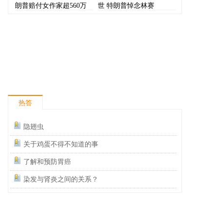
朗普赔付女作家超560万
世 特朗普悼念林赛
美元
热答
隐翅虫
关于鸡蛋不得不知道的事
了解和预防胃癌
染发与肾炎之间的关系？