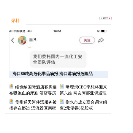
爆料
海口80吨高危化学品瞒报 海口港瞒报危险品
维也纳国际酒店客房遍
曝理想CEO李想将迎来
布吸饱血的床虱 酒店客房
第六娃 网友阿那亚偶遇理
有虫员工反怪顾客不查
想CEO一家
贵州通天河伴漂服务被
衡水市成立联合调查组
指存在擦边 漂流景区亲密
查2元侵吞8亿股权
服务尺度按等级收费