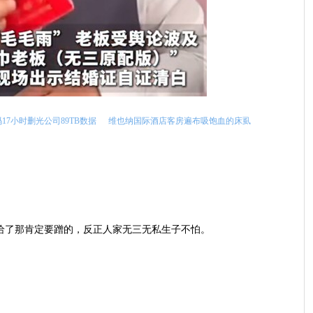
17小时删光公司89TB数据
维也纳国际酒店客房遍布吸饱血的床虱
量给了那肯定要蹭的，反正人家无三无私生子不怕。