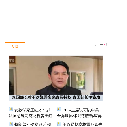
人物
泰国部长称不欢迎游客来泰买特权 泰国部长争议发
言
女数学家王虹才35岁
FIFA主席说可以中美
法国总统马克龙祝贺王虹
合办世界杯 特朗普称应再
次选择美国办世界杯
特朗普性侵案败诉 特
美议员林赛格雷厄姆去