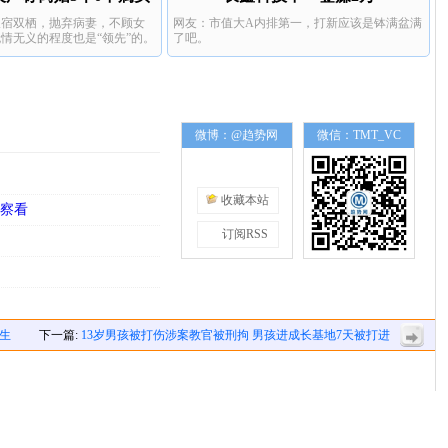
双宿双栖，抛弃病妻，不顾女
网友：市值大A内排第一，打新应该是钵满盆满
情无义的程度也是“领先”的。
了吧。
微博：@趋势网
微信：TMT_VC
收藏本站
校察看
订阅RSS
生
下一篇:
13岁男孩被打伤涉案教官被刑拘 男孩进成长基地7天被打进
急诊室