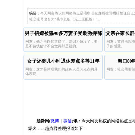
刷到了，
产女
儿子举报
说既然流
这个热度
摘要：
今天网友热议的网络热点是毛巾老板直播被骂晒结婚证自证
家无三无
胯了。
社交账号改名为“毛巾老板（无三原配版）”...
男子招嫖被骗90多万妻子受刺激抑郁
父亲在家长群
网友：他之所以知道错了，是因为钱没了，要
网友：支持法院
是不骗钱估计不会觉得那是错的。
子的感受。
女子还剩几小时退休差点多等11年
海口8
网友：这才是体现我们的政务人员闪光点的具
网友：社会需要
体表现。
趋势网
(
微博
｜
微信
)
讯：
今天网友热议的网络热点是
爆火……趋势君整理报道如下：