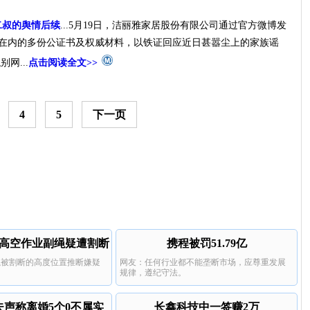
二叔的舆情后续
...5月19日，洁丽雅家居股份有限公司通过官方微博发
证在内的多份公证书及权威材料，以铁证回应近日甚嚣尘上的家族谣
网...
点击阅读全文>>
4
5
下一页
高空作业副绳疑遭割断
携程被罚51.79亿
绳被割断的高度位置推断嫌疑
网友：任何行业都不能垄断市场，应尊重发展
。
规律，遵纪守法。
夫声称离婚5个0不属实
长鑫科技中一签赚2万