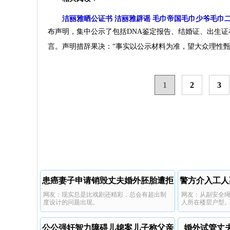
洁丽雅晒公证书 洁丽雅辟谣 毛巾帝国毛巾少爷毛巾
布声明，集中公示了包括DNA鉴定报告、结婚证、出生
言。声明措辞果决：“事实以公示材料为准，望大众理性甄别
1
2
3
患癌妻子申请销毁丈夫婚外胚胎遭拒
警方介入工人
网友：现实总是比戏剧还精彩，总会有超出制
网友：从副安全
度设计的问题出现。
人所在楼层户型
公公强奸智力障碍儿媳案儿子称父亲
婚外试管丈