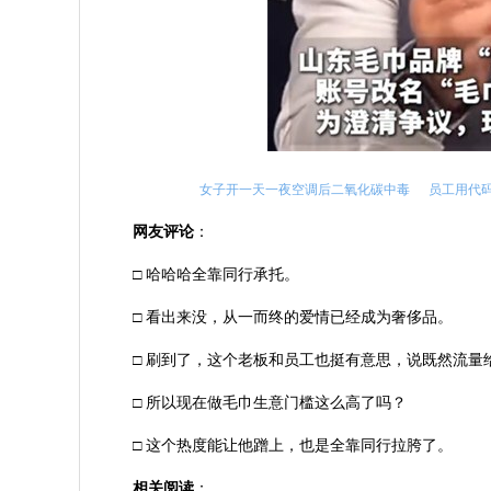
女子开一天一夜空调后二氧化碳中毒
员工用代码
网友评论
：
□ 哈哈哈全靠同行承托。
□ 看出来没，从一而终的爱情已经成为奢侈品。
□ 刷到了，这个老板和员工也挺有意思，说既然流
□ 所以现在做毛巾生意门槛这么高了吗？
□ 这个热度能让他蹭上，也是全靠同行拉胯了。
相关阅读
：