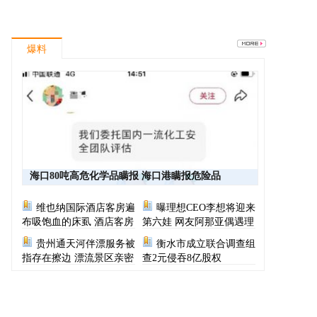
爆料
海口80吨高危化学品瞒报 海口港瞒报危险品
维也纳国际酒店客房遍
曝理想CEO李想将迎来
布吸饱血的床虱 酒店客房
第六娃 网友阿那亚偶遇理
有虫员工反怪顾客不查
想CEO一家
贵州通天河伴漂服务被
衡水市成立联合调查组
指存在擦边 漂流景区亲密
查2元侵吞8亿股权
服务尺度按等级收费