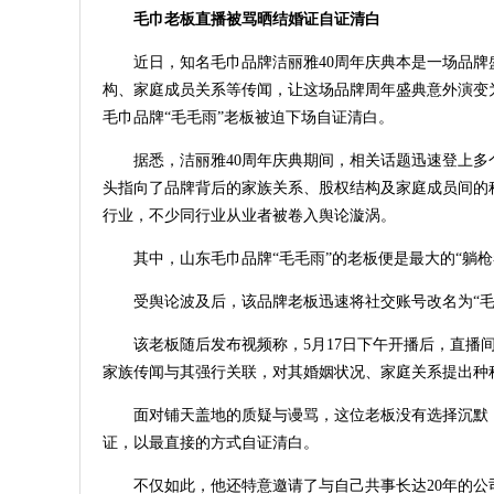
毛巾老板直播被骂晒结婚证自证清白
近日，知名毛巾品牌洁丽雅40周年庆典本是一场品
构、家庭成员关系等传闻，让这场品牌周年盛典意外演变
毛巾品牌“毛毛雨”老板被迫下场自证清白。
据悉，洁丽雅40周年庆典期间，相关话题迅速登上
头指向了品牌背后的家族关系、股权结构及家庭成员间的
行业，不少同行业从业者被卷入舆论漩涡。
其中，山东毛巾品牌“毛毛雨”的老板便是最大的“躺枪
受舆论波及后，该品牌老板迅速将社交账号改名为“
该老板随后发布视频称，5月17日下午开播后，直播
家族传闻与其强行关联，对其婚姻状况、家庭关系提出种
面对铺天盖地的质疑与谩骂，这位老板没有选择沉默
证，以最直接的方式自证清白。
不仅如此，他还特意邀请了与自己共事长达20年的公