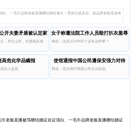
这个老板和员工也挺有意思，
侈品。
所以现在做毛巾生意门槛这么高了吗？
身价上亿父亲说家已破碎
量给了那肯定要蹭的，反正人
能让他蹭上，也是全靠同行拉
清白、一毛巾品牌老板直播晒结婚证爆火：受舆论波及后，该品牌老板迅速将
私生子不怕。
公开夫妻矛盾被认定家
女子称遭法院工作人员殴打扒衣羞辱
决定，再怎么样，也要顾及孩
网友：这是2026年吗？还有这种事？
暴
0吨高危化学品瞒报
使馆通报中国公民遭保安强力对待
较真的人监督。
网友：坚决维护我国公民合法权益。
毛巾老板直播被骂晒结婚证自证清白、一毛巾品牌老板直播晒结婚证