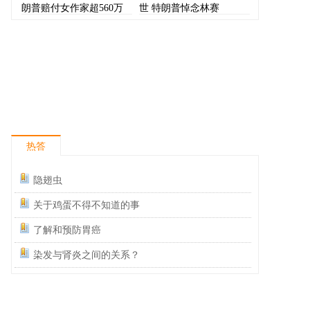
朗普赔付女作家超560万
世 特朗普悼念林赛
美元
热答
隐翅虫
关于鸡蛋不得不知道的事
了解和预防胃癌
染发与肾炎之间的关系？