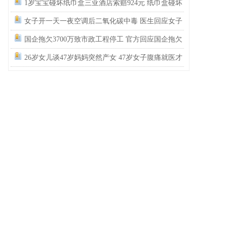
民政局没有通网吗？为什么这么多假结婚证？
1岁宝宝碰坏纸巾盒三亚酒店索赔924元 纸巾盒碰坏
酒店索赔924
女子开一天一夜空调后二氧化碳中毒 医生回应女子
吹空调中毒
国企拖欠3700万致市政工程停工 官方回应国企拖欠
3700万工程款
26岁女儿谈47岁妈妈突然产女 47岁女子腹痛就医才
知怀孕