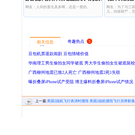
网友：人间的畜生真多啊，还是一窝的。
网友：为了与三
醉酒不知
儿，转移财产，无
奇趣热点
5
相关信息
豆包机票退款闹剧 豆包情绪价值
华南理工男生偷拍女同学裙底 男大学生偷拍女生裙底留
广西柳州地震已致2人死亡 广西柳州地震2死1失联
曝折叠屏iPhone试产受阻 博主爆料折叠屏iPhone试产情况
上一篇:
美国2战机飞行表演时撞毁 美国2战机撞毁飞行员弹射逃