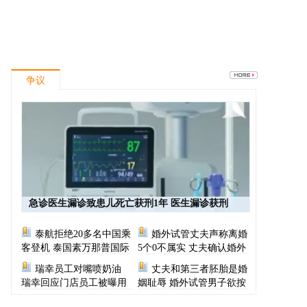
争议
急诊医生漏诊致患儿死亡获刑1年 医生漏诊获刑
泰航拒绝20多名中国乘
婚外试管丈夫声称离婚
客登机 泰国素万那普国际
5个0不属实 丈夫确认婚外
机场致歉
胚胎称早已叫停医院
瑞幸员工对嘴喷奶油
丈夫和第三者胚胎是婚
瑞幸回应门店员工被曝用
姻耻辱 婚外试管男子欲按
奶油枪喂食
月支付财产给原配