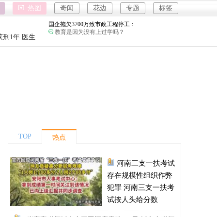
女子开一天一夜空调后二氧化碳中毒：
热图
奇闻
花边
专题
标签
小房间要留条缝，不然整天呆着容易头昏脑胀，
精神不振，缺氧。
国企拖欠3700万致市政工程停工：
教育是因为没有上过学吗？
强奸案
刑1年 医生
重庆游客
26岁女儿谈47岁妈妈突然产女：
这是没给孩子说，怕孩子不同意吧…
强奸案
儿子举报身价上亿父亲说家已破碎：
重庆游客
民政局没有通网吗？为什么这么多假结婚证？
河南三支一扶考试存在规模性组织作弊犯罪：
进入全球经济寒冬期了，为了经济不管是什么群
体都拼命搞钱了。
1岁宝宝碰坏纸巾盒三亚酒店索赔924元：
还记得碰瓷这个词的字面意思吗？
TOP
热点
女子开一天一夜空调后二氧化碳中毒：
小房间要留条缝，不然整天呆着容易头昏脑胀，
精神不振，缺氧。
河南三支一扶考试
国企拖欠3700万致市政工程停工：
教育是因为没有上过学吗？
存在规模性组织作弊
26岁女儿谈47岁妈妈突然产女：
犯罪 河南三支一扶考
这是没给孩子说，怕孩子不同意吧…
试按人头给分数
儿子举报身价上亿父亲说家已破碎：