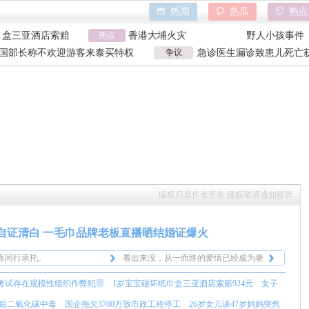
热闻
热瓜
热点
巾盒三亚酒店索赔
热点
香港大埔火灾
野人小孩事件
万致市政工程停工
天水血铅异常事件
山西大同订婚
国部长称不欢迎游客来泰买特权
争议
急诊医生漏诊致患儿死亡获
亿父亲说家已破碎
特朗普泽连斯基吵架
吉林大爷救助
国部长争议发言
漏诊获刑
巾盒三亚酒店索赔
香港大埔火灾
野人小孩事件
万致市政工程停工
天水血铅异常事件
山西大同订婚
亿父亲说家已破碎
特朗普泽连斯基吵架
吉林大爷救助
版权归原作者所有 侵权敬请通知移除
自证清白 一毛巾品牌老板直播晒结婚证爆火
靠同行承托。
看出来没，从一而终的爱情已经成为奢
这个老板和员工也挺有意思，
侈品。
所以现在做毛巾生意门槛这么高了吗？
考试存在规模性组织作弊犯罪
1岁宝宝碰坏纸巾盒三亚酒店索赔924元
女子
量给了那肯定要蹭的，反正人
能让他蹭上，也是全靠同行拉
私生子不怕。
靠同行承托。
看出来没，从一而终的爱情已经成为奢
后二氧化碳中毒
国企拖欠3700万致市政工程停工
26岁女儿谈47岁妈妈突然