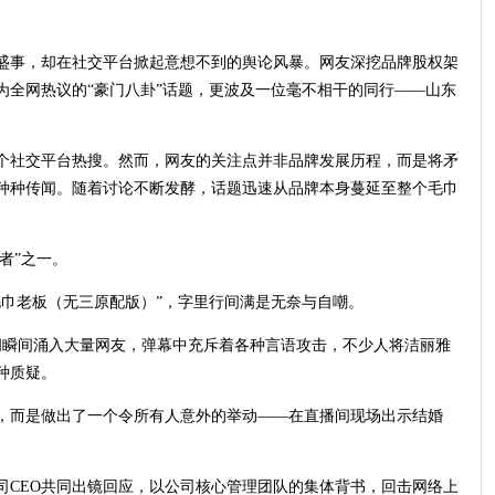
牌盛事，却在社交平台掀起意想不到的舆论风暴。网友深挖品牌股权架
为全网热议的“豪门八卦”话题，更波及一位毫不相干的同行——山东
多个社交平台热搜。然而，网友的关注点并非品牌发展历程，而是将矛
种种传闻。随着讨论不断发酵，话题迅速从品牌本身蔓延至整个毛巾
者”之一。
毛巾老板（无三原配版）”，字里行间满是无奈与自嘲。
间瞬间涌入大量网友，弹幕中充斥着各种言语攻击，不少人将洁丽雅
种质疑。
，而是做出了一个令所有人意外的举动——在直播间现场出示结婚
司CEO共同出镜回应，以公司核心管理团队的集体背书，回击网络上