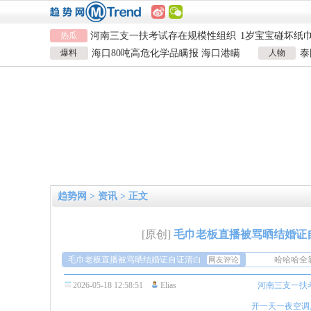
热瓜
河南三支一扶考试存在规模性组织
1岁宝宝碰坏纸
作弊犯罪
女子开一天一夜空调后二氧化碳中
924元
国企拖欠3700
爆料
海口80吨高危化学品瞒报 海口港瞒
人物
泰
毒
26岁女儿谈47岁妈妈突然产女
儿子举报身价上
报危险品
泰
河南三支一扶考试存在规模性组织
1岁宝宝碰坏纸
作弊犯罪
女子开一天一夜空调后二氧化碳中
924元
国企拖欠3700
毒
26岁女儿谈47岁妈妈突然产女
儿子举报身价上
趋势网
>
资讯
> 正文
[原创]
毛巾老板直播被骂晒结婚证
毛巾老板直播被骂晒结婚证自证清白
哈哈哈全
网友评论
刷到了，
2026-05-18 12:58:51
Elias
河南三支一扶
说既然流
这个热度
家无三无
胯了。
哈哈哈全
开一天一夜空调