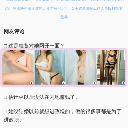
态
急诊医生漏诊致患儿死亡获刑1年
女子称遭法院工作人员殴打扒衣
羞辱
网友评论
：
□ 这是准备对她网开一面？
□ 林现在和她家族过往的立场应该是不同了的吧。
□ 能辞职还是让人很高兴的，至于晚不晚无所谓了，
本来就退圈状态了吧。
□ 估计林以后没法在内地赚钱了。
□ 她没结婚以前就想进政坛的，做的很多事都是为了
进政坛。