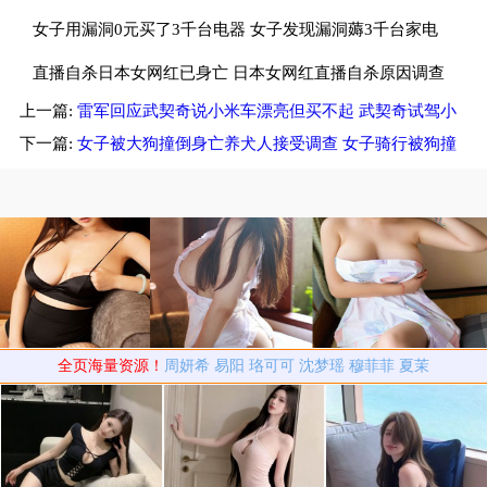
子斥畜生不如
女子用漏洞0元买了3千台电器 女子发现漏洞薅3千台家电
租仓库存放
直播自杀日本女网红已身亡 日本女网红直播自杀原因调查
上一篇:
雷军回应武契奇说小米车漂亮但买不起 武契奇试驾小
中
米汽车
下一篇:
女子被大狗撞倒身亡养犬人接受调查 女子骑行被狗撞
倒身亡
全页海量资源！
周妍希
易阳
珞可可
沈梦瑶
穆菲菲
夏茉