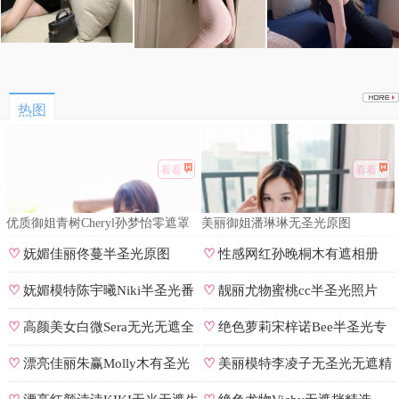
热图
看看
看看
优质御姐青树Cheryl孙梦怡零遮罩
美丽御姐潘琳琳无圣光原图
私拍
♡
妩媚佳丽佟蔓半圣光原图
♡
性感网红孙晚桐木有遮相册
♡
妩媚模特陈宇曦Niki半圣光番
♡
靓丽尤物蜜桃cc半圣光照片
号
♡
高颜美女白微Sera无光无遮全
♡
绝色萝莉宋梓诺Bee半圣光专
集
辑
♡
漂亮佳丽朱赢Molly木有圣光
♡
美丽模特李凌子无圣光无遮精
原图
选