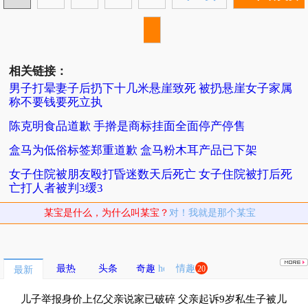
相关链接：
男子打晕妻子后扔下十几米悬崖致死 被扔悬崖女子家属
称不要钱要死立执
陈克明食品道歉 手擀是商标挂面全面停产停售
盒马为低俗标签郑重道歉 盒马粉木耳产品已下架
女子住院被朋友殴打昏迷数天后死亡 女子住院被打后死
亡打人者被判3缓3
某宝是什么，为什么叫某宝？
对！我就是那个某宝
最热
头条
奇趣
情趣
20
最新
儿子举报身价上亿父亲说家已破碎 父亲起诉9岁私生子被儿