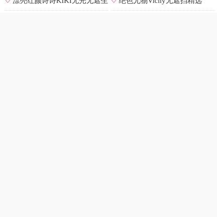
♡
漂亮红颜诗诗KIKI无光无遮生
♡
绝色尤物Vichy无遮挡精选
图