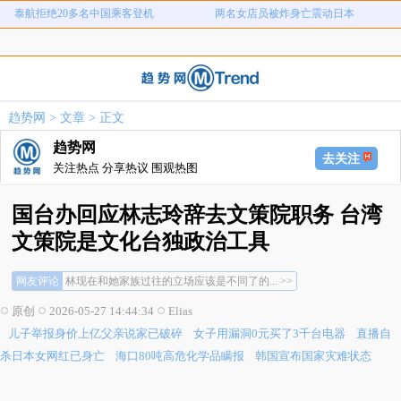
儿子举报身价上亿父亲说家已破碎
女子用漏洞0元买了3千台电器
直播自杀日本女网红已身亡
海口80吨高危化学品瞒报
韩国宣布国家灾难状态
员工用代码17小时删光公司89TB数据
急诊医生漏诊致患儿死亡获刑1年
笔试第一称被第二名花钱劝弃考
趋势网
>
文章
> 正文
泰航拒绝20多名中国乘客登机
两名女店员被炸身亡震动日本
趋势网
去关注
关注热点 分享热议 围观热图
国台办回应林志玲辞去文策院职务 台湾
文策院是文化台独政治工具
这是准备对她网开一面？... >>
网友评论
林现在和她家族过往的立场应该是不同了的... >>
能辞职还是让人很高兴的，至于晚不晚无所... >>
原创
2026-05-27 14:44:34
Elias
这是准备对她网开一面？... >>
儿子举报身价上亿父亲说家已破碎
女子用漏洞0元买了3千台电器
直播自
林现在和她家族过往的立场应该是不同了的... >>
能辞职还是让人很高兴的，至于晚不晚无所... >>
杀日本女网红已身亡
海口80吨高危化学品瞒报
韩国宣布国家灾难状态