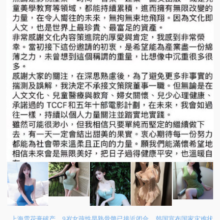
上海雪花膏破产
9岁女孩性早熟骨骼已接近闭合
韩国宣布国家灾难状