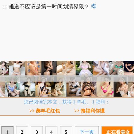
□ 难道不应该是第一时间划清界限？
您已阅读完本文，获得 1 羊毛、 1 福利：
>> 薅羊毛红包
>> 撸福利你懂
1
2
3
4
5
下一页
正在看美女