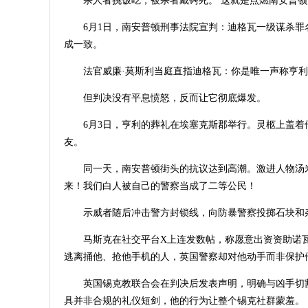
杀人者挑饭吃，被杀者戴铐死。 这就是点燃南安普
6月1日，南安普顿刑事法院宣判：迪格瓦一级谋杀罪
成一致。
法官威廉·莫斯利当庭直指迪格瓦：你是唯一声称亨利
但判决没有平息愤怒，反而让它彻底爆发。
6月3日，亨利的葬礼在埃塞克斯郡举行。灵柩上盖
友。
同一天，南安普顿街头的抗议达到高潮。激进人物汤
来！我们白人被自己的警察当成了二等公民！
示威者随后冲击警方封锁线，向防暴警察投掷石块和
马斯克在社交平台X上连发数帖，称愿意出资资助诺
逃离捅他、抢他手机的人，英国警察却对他动手而非保护他
英国锡克教联合会在判决后发表声明，明确与凶手切
具并非合规的礼仪短剑，他的行为让整个锡克社群蒙羞。