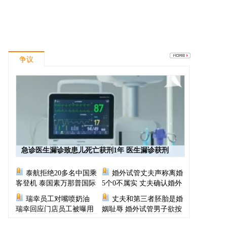
争议
急诊医生漏诊致患儿死亡获刑1年 医生漏诊获刑
泰航拒绝20多名中国乘
婚外试管丈夫声称离婚
客登机 泰国素万那普国际
5个0不属实 丈夫确认婚外
机场致歉
胚胎称早已叫停医院
瑞幸员工对嘴喷奶油
丈夫和第三者胚胎是婚
瑞幸回应门店员工被曝用
姻耻辱 婚外试管男子欲按
奶油枪喂食
月支付财产给原配