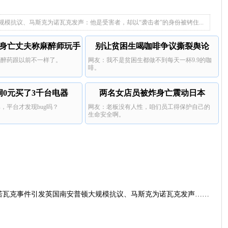
白人，而警方以那样的方式作
铐一边说出那些刻薄评论，这
在的警察对任何白人或英国人
的高达13倍。
你会因为为西方辩护而被贴上种族主义
拖欠3700万致市政工程停工
整个事件组合真的只能发生在
我怒火中烧。
严重的种族 歧视，我绝不敢
像亨利·诺瓦克案这样的事
者的标签，或者看着你的男孩在镜头前
这种事在这儿的黑人身上经常发生，警
模抗议、马斯克为诺瓦克发声：他是受害者，却以“袭击者”的身份被铐住...
。BLM的叙述与现实完全相
话来报告犯罪。
个案件中，受害者是非白人，
流血而亡。随你便。
察对黑人美国人的射杀率是白人美国人
白人，而警方以那样的方式作
的高达13倍。
整个事件组合真的只能发生在
身亡丈夫称麻醉师玩手
别让贫困生喝咖啡争议撕裂舆论
。BLM的叙述与现实完全相
麻醉药跟以前不一样了。
网友：我不是贫困生都做不到每天一杯9.9的咖
机
啡。
洞0元买了3千台电器
两名女店员被炸身亡震动日本
，平台才发现bug吗？
网友：老板没有人性，咱们员工得保护自己的
生命安全啊。
诺瓦克事件引发英国南安普顿大规模抗议、马斯克为诺瓦克发声……