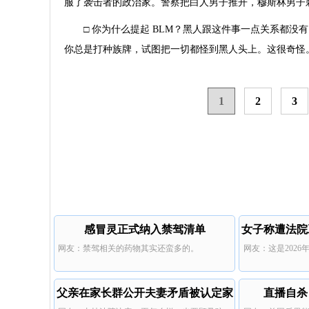
服了袭击者的政治家。警察把白人男子推开，穆斯林男子
□ 你为什么提起 BLM？黑人跟这件事一点关系都没有。
你总是打种族牌，试图把一切都怪到黑人头上。这很奇怪
1
2
3
感冒灵正式纳入禁驾清单
女子称遭法院
网友：禁驾相关的药物其实还蛮多的。
网友：这是202
父亲在家长群公开夫妻矛盾被认定家
直播自杀