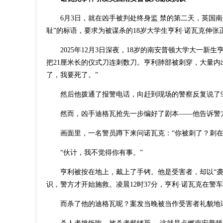
6月3日，就在凶手被判处终身监 禁的第二天，英国
耻”的标语，要求为被谋杀的18岁大学生亨利·诺瓦克伸
2025年12月3日深夜，18岁的南安普顿大学大一新
把21厘米长的仪式刀连刺数刀。亨利肺部被刺穿，大量内
了，我要死了。”
然后他拨通了报警电话，向赶到现场的警察反复说了9
然而，凶手迪格瓦抢先一步编好了剧本——他告诉警
画面里，一名警员蹲下来问诺瓦克：“你被刺了？刺在
“伙计，我不觉得你有事。”
亨利被按在地上，戴上了手铐。他是受害者，却以“袭
识，警方才开始施救。凌晨12时37分，亨利·诺瓦克在警
而杀了他的迪格瓦呢？案发当晚被当作受害者礼貌地