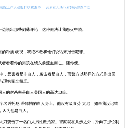
法院工作人员殴打扒衣羞辱
26岁女儿谈47岁妈妈突然产女
铐一边说出那些刻薄评论，这种做法让我怒火中烧。
重的种族 歧视，我绝不敢和他们说话来报告犯罪。
，或者看着你的男孩在镜头前流血而亡。随你便。
件中，受害者是非白人，袭击者是白人，而警方以那样的方式作出回
与现实完全相反。
国人的射杀率是白人美国人的高达13倍。
一个名叫托尼·蒂姆帕的白人身上。他没有吸食芬 太尼，如果我没记错
，因为他是白人。
把大刀袭击了一名白人男性政治家。警察就在几步之外，扑向了那位制