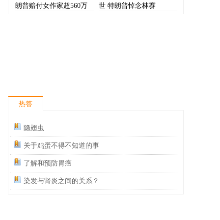
朗普赔付女作家超560万
世 特朗普悼念林赛
美元
热答
隐翅虫
关于鸡蛋不得不知道的事
了解和预防胃癌
染发与肾炎之间的关系？