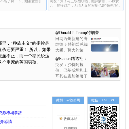
能不能了解一下，她被爱豆引
网友：为了与三双宿双栖，抛弃病妻，不顾女
儿，转移财产，无情无义的程度也是“领先”的。
@Donald J. Trump特朗普：
田纳西州新建的唐
里，“种族主义”的指控是
纳德·J·特朗普总统
谋杀还要严重！ 所以，如果
大桥。莫大的荣
流血不止，而一个移民说这
幸！
@Reuters路透社：
这个垂死的英国男孩。
突发：沙特阿拉
伯、巴基斯坦和土
耳其在麦加签署了
联合防御协议。该
协议使这些逊尼派
穆斯林美国盟友团
结一致，他们对地
微博：@趋势网
微信：TMT_VC
区战火的爆发感到
震惊，这场战火已
资源垮塌事故
向海湾石油出口国
收藏本站
玩弄感情
倾泻导弹雨
订阅RSS