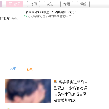
河南三支一扶考试存在规模性组织作弊犯罪：
热图
奇闻
花边
专题
标签
进入全球经济寒冬期了，为了经济不管是什么群
体都拼命搞钱了。
1岁宝宝碰坏纸巾盒三亚酒店索赔924元：
强奸案
还记得碰瓷这个词的字面意思吗？
重庆游客
刑1年 医生
女子开一天一夜空调后二氧化碳中毒：
强奸案
小房间要留条缝，不然整天呆着容易头昏脑胀，
精神不振，缺氧。
重庆游客
国企拖欠3700万致市政工程停工：
教育是因为没有上过学吗？
富婆带资进组给自己硬加60多场吻戏：
钱难赚屎难吃啊。
名创优品一次性内裤颜面尽失：
原谅我不厚道的笑了。
TOP
热点
河南三支一扶考试存在规模性组织作弊犯罪：
进入全球经济寒冬期了，为了经济不管是什么群
体都拼命搞钱了。
富婆带资进组给自
1岁宝宝碰坏纸巾盒三亚酒店索赔924元：
还记得碰瓷这个词的字面意思吗？
己硬加60多场吻戏 男
女子开一天一夜空调后二氧化碳中毒：
演员钟宇飞崩溃自曝
小房间要留条缝，不然整天呆着容易头昏脑胀，
遇富婆加吻戏
精神不振，缺氧。
国企拖欠3700万致市政工程停工：