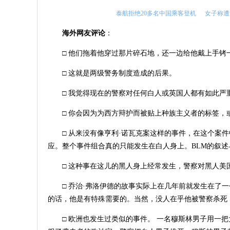
泰航拒绝20多名中国乘客登机
女子称遭
海外网友评论
：
□ 他们拖着他穿过那片碎石地，还一边给他戴上手
□ 这就是两级警务制度造成的后果。
□ 我觉得现在的警察对任何白人或英国人都有如此严
□ 你会因为为西方辩护而被贴上种族主义者的标签
□ 从来没有像亨利·诺瓦克案这样的事件，在这个案
应。整个事件组合真的只能发生在白人身上。BLM的叙述
□ 这种事在这儿的黑人身上经常发生，警察对黑人美
□ 乔治·弗洛伊德的故事实际上在几年前就发生在了
的话，他是有特殊需要的。当然，没人在乎他被警察杀死
□ 欧洲也发生过类似的事件。 一名穆斯林男子用一