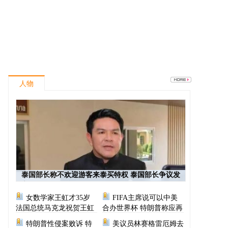
人物
泰国部长称不欢迎游客来泰买特权 泰国部长争议发
言
女数学家王虹才35岁
FIFA主席说可以中美
法国总统马克龙祝贺王虹
合办世界杯 特朗普称应再
次选择美国办世界杯
特朗普性侵案败诉 特
美议员林赛格雷厄姆去