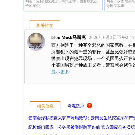
网友：支持法院决定，再怎么样，也要顾及孩
网友：前因后果
暴
子的感受。
导网暴攻击
相关推文
Elon Musk马斯克
2026年6月3日下午2:41
西方创造了一种完全邪恶的国家宗教，在那
所能犯下的最严重的罪行，甚至比强奸或
警察出现在犯罪现场，一个英国男孩正在
个英国男孩是种族主义者，警察就会铐住
显示更多
奇趣热点
5
相关信息
云南会泽私挖盗采矿产垮塌致5死 云南发生私挖盗采矿产
纪检部门回应一公务员被曝脚踏两条船 官方回应公务员