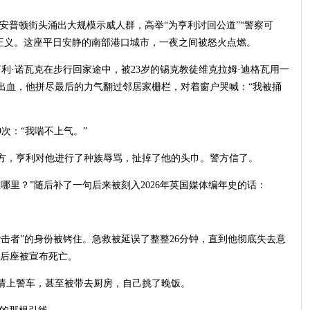
南安普顿街头涌出大规模示威人群，高举“为亨利讨回公道”“警察可
张正义。这座平日安静的南部港口城市，一夜之间被怒火点燃。
生亨利·诺瓦克在步行回家途中，被23岁的锡克教徒维克拉姆·迪格瓦用一
出血，他拼尽最后的力气翻过邻居家栅栏，对着窗户哭喊：“我被捅
次：“我喘不上气。”
方，亨利对他进行了种族辱骂，扯掉了他的头巾。警方信了。
哪里？”随后补了一句后来被刻入2026年英国媒体编年史的话：
击者”的身份被铐住。急救被延误了整整26分钟，直到他彻底失去意
车后座被宣布死亡。
请上警车，甚至被带去厨房，自己挑了晚饭。