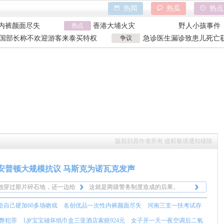
热闻
热瓜
热点
内裤颜面尽失
香港大埔火灾
野人小孩事件
巾盒三亚酒店索赔
热点
天水血铅异常事件
山西大同订婚
万致市政工程停工
特朗普泽连斯基吵架
吉林大爷救助
国部长称不欢迎游客来泰买特权
争议
急诊医生漏诊致患儿死亡获
内裤颜面尽失
香港大埔火灾
野人小孩事件
国部长争议发言
漏诊获刑
巾盒三亚酒店索赔
天水血铅异常事件
山西大同订婚
万致市政工程停工
特朗普泽连斯基吵架
吉林大爷救助
版权归原作者所有 侵权敬请通知移除
安普顿大规模抗议 马斯克为诺瓦克发声
他穿过那片碎石地，还一边给
这就是两级警务制度造成的后果。
铐一边说出那些刻薄评论，这
在的警察对任何白人或英国人
你会因为为西方辩护而被贴上种族主义
给自己硬加60多场吻戏
名创优品一次性内裤颜面尽失
河南三支一扶考试存
我怒火中烧。
严重的种族 歧视，我绝不敢
像亨利·诺瓦克案这样的事
者的标签，或者看着你的男孩在镜头前
这种事在这儿的黑人身上经常发生，警
话来报告犯罪。
个案件中，受害者是非白人，
他穿过那片碎石地，还一边给
流血而亡。随你便。
察对黑人美国人的射杀率是白人美国人
这就是两级警务制度造成的后果。
弊犯罪
1岁宝宝碰坏纸巾盒三亚酒店索赔924元
女子开一天一夜空调后二氧