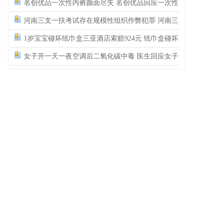
教育是因为没有上过学吗？
名创优品一次性内裤颜面尽失 名创优品回应一次性
内裤被吐槽质量差
河南三支一扶考试存在规模性组织作弊犯罪 河南三
支一扶考试按人头给分数
1岁宝宝碰坏纸巾盒三亚酒店索赔924元 纸巾盒碰坏
酒店索赔924
女子开一天一夜空调后二氧化碳中毒 医生回应女子
吹空调中毒