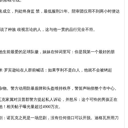
顿的那根引线。
名成立，判处终身监 禁，最低服刑21年。陪审团仅用不到两小时便达
说了种族 歧视言论的人，这与他一贯的品行完全不符。
着他生前最爱的足球队徽，妹妹在悼词里写：你是我第一个最好的朋
米·罗宾逊站在人群前喊话：如果亨利不是白人，他就不会被铐起
杂物。警方动用防暴盾牌和头盔维持秩序，警笛声响彻整个市中心。
瓦克家属对汉普郡警方提起私人诉讼，并怒斥：这个可怜的男孩正在
！相关帖子曝光量超过4900万次。
割：诺瓦克之死是一场悲剧，没有任何借口可以开脱。迪格瓦所用刀