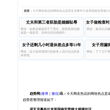
袭击者是
他戴上手
我觉得现
化碳中毒
国企
出回应。
种做法让
都有如此
从来没有
摘要：
今天网友热议的网络热点是诺瓦克事件引发英国南安普顿大规
白人身上
和他们说
件，在这
反。
袭击者是
出回应。
丈夫和第三者胚胎是婚姻耻辱
女子做检查时
白人身上
网友：如果这都追究不了责任，那我觉得结婚
网友：集采以后
反。
就是一场笑话，没有任何法律保护。
女子还剩几小时退休差点多等11年
女子用漏
网友：这才是体现我们的政务人员闪光点的具
网友：下了几千单
体表现。
趋势网
(
微博
｜
微信
)
讯：
今天网友热议的网络热点是
趋势君整理报道如下：
诺瓦克事件引发英国南安普顿大规模抗议