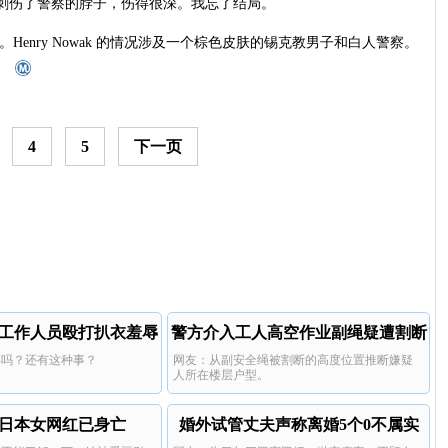
刺伤了警察的脖子，伤得很深。我忘了结局。
Henry Nowak 的情况涉及一个棕色皮肤的锡克教男子和白人警察。
。
4
5
下一页
工作人员殴打扒衣羞辱
警方介入工人高空作业副绳疑遭割断
6年吗？还有这种事？
网友：从副安全绳被割断的高度位置推断嫌疑
人所在楼层户型。
日本女网红已身亡
婚外试管丈夫声称离婚5个0不属实