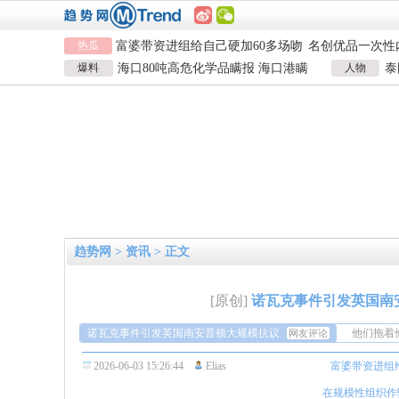
富婆带资进组给自己硬加60多场吻
名创优品一次性
热瓜
戏
河南三支一扶考试存在规模性组织
1岁宝宝碰坏纸
作弊犯罪
女子开一天一夜空调后二氧化碳中
924元
国企拖欠3700
爆料
海口80吨高危化学品瞒报 海口港瞒
人物
泰
毒
富婆带资进组给自己硬加60多场吻
名创优品一次性
报危险品
泰
戏
河南三支一扶考试存在规模性组织
1岁宝宝碰坏纸
作弊犯罪
女子开一天一夜空调后二氧化碳中
924元
国企拖欠3700
毒
趋势网
>
资讯
> 正文
[原创]
诺瓦克事件引发英国南
诺瓦克事件引发英国南安普顿大规模抗议
他们拖着
网友评论
他戴上手
我觉得现
2026-06-03 15:26:44
Elias
富婆带资进组
种做法让
都有如此
从来没有
和他们说
件，在这
他们拖着
在规模性组织作