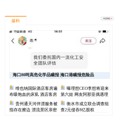
爆料
海口80吨高危化学品瞒报 海口港瞒报危险品
维也纳国际酒店客房遍
曝理想CEO李想将迎来
布吸饱血的床虱 酒店客房
第六娃 网友阿那亚偶遇理
有虫员工反怪顾客不查
想CEO一家
贵州通天河伴漂服务被
衡水市成立联合调查组
指存在擦边 漂流景区亲密
查2元侵吞8亿股权
服务尺度按等级收费