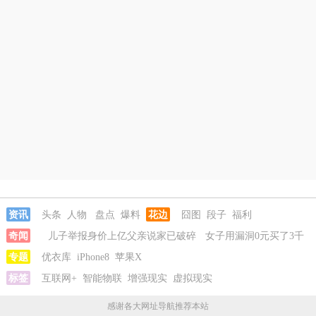
资讯
头条
人物
盘点
爆料
花边
囧图
段子
福利
奇闻
儿子举报身价上亿父亲说家已破碎
女子用漏洞0元买了3千
台电器
专题
优衣库
直播自杀日本女网红已身亡
iPhone8
苹果X
海口80吨高危化学品瞒报
韩
国宣布国家灾难状态
标签
互联网+
智能物联
儿子举报身价上亿父亲说家已破碎
增强现实
虚拟现实
女子用漏
洞0元买了3千台电器
感谢各大网址导航推荐本站