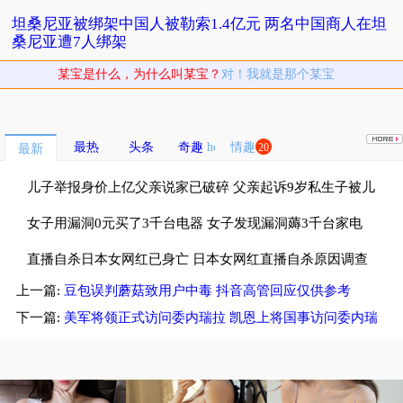
坦桑尼亚被绑架中国人被勒索1.4亿元 两名中国商人在坦
桑尼亚遭7人绑架
某宝是什么，为什么叫某宝？
对！我就是那个某宝
最热
头条
奇趣
情趣
20
最新
儿子举报身价上亿父亲说家已破碎 父亲起诉9岁私生子被儿
子斥畜生不如
女子用漏洞0元买了3千台电器 女子发现漏洞薅3千台家电
租仓库存放
直播自杀日本女网红已身亡 日本女网红直播自杀原因调查
上一篇:
豆包误判蘑菇致用户中毒 抖音高管回应仅供参考
中
下一篇:
美军将领正式访问委内瑞拉 凯恩上将国事访问委内瑞
拉