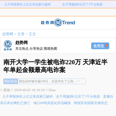
儿子举报身价上亿父亲说家已破碎
女子用漏洞0元买了3千台电器
直播自杀日本女网红已身亡
海口80吨高危化学品瞒报
韩国宣布国家灾难状态
员工用代码17小时删光公司89TB数据
急诊医生漏诊致患儿死亡获刑1年
笔试第一称被第二名花钱劝弃考
趋势网
>
文章
> 正文
泰航拒绝20多名中国乘客登机
两名女店员被炸身亡震动日本
趋势网
儿子举报身价上亿父亲说家已破碎
女子用漏洞0元买了3千台电器
去关注
关注热点 分享热议 围观热图
直播自杀日本女网红已身亡
海口80吨高危化学品瞒报
韩国宣布国家灾难状态
员工用代码17小时删光公司89TB数据
南开大学一学生被电诈220万 天津近半
急诊医生漏诊致患儿死亡获刑1年
笔试第一称被第二名花钱劝弃考
年单起金额最高电诈案
别说人家傻，网上都说了，总有一款骗人的... >>
泰航拒绝20多名中国乘客登机
两名女店员被炸身亡震动日本
这么有钱为什么不选择买一个新的拍立得... >>
网友评论
我也这样被诈骗198元，但是停在了让我... >>
别说人家傻，网上都说了，总有一款骗人的... >>
原创
2026-06-05 18:10:10
Elias
这么有钱为什么不选择买一个新的拍立得... >>
儿子举报身价上亿父亲说家已破碎
女子用漏洞0元买了3千台电器
直播自
我也这样被诈骗198元，但是停在了让我... >>
杀日本女网红已身亡
海口80吨高危化学品瞒报
韩国宣布国家灾难状态