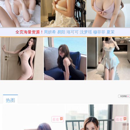
全页海量资源！
周妍希
易阳
珞可可
沈梦瑶
穆菲菲
夏茉
热图
看看
看看