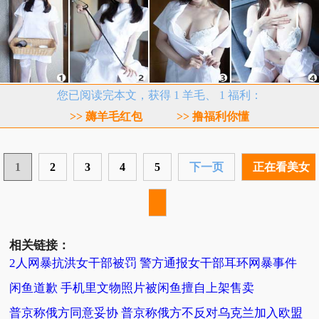
您已阅读完本文，获得 1 羊毛、 1 福利：
>> 薅羊毛红包
>> 撸福利你懂
1
2
3
4
5
下一页
正在看美女
相关链接：
2人网暴抗洪女干部被罚 警方通报女干部耳环网暴事件
闲鱼道歉 手机里文物照片被闲鱼擅自上架售卖
普京称俄方同意妥协 普京称俄方不反对乌克兰加入欧盟