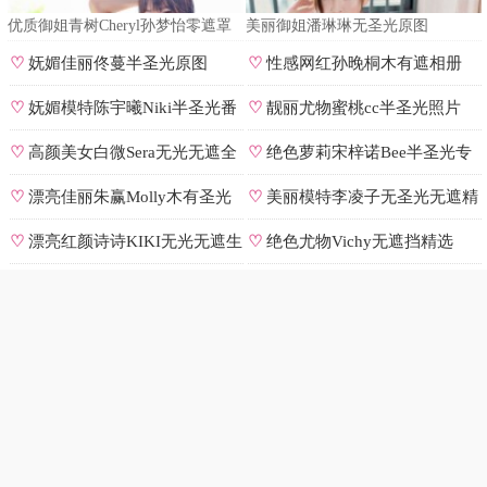
优质御姐青树Cheryl孙梦怡零遮罩
美丽御姐潘琳琳无圣光原图
私拍
♡
妩媚佳丽佟蔓半圣光原图
♡
性感网红孙晚桐木有遮相册
♡
妩媚模特陈宇曦Niki半圣光番
♡
靓丽尤物蜜桃cc半圣光照片
号
♡
高颜美女白微Sera无光无遮全
♡
绝色萝莉宋梓诺Bee半圣光专
集
辑
♡
漂亮佳丽朱赢Molly木有圣光
♡
美丽模特李凌子无圣光无遮精
原图
选
♡
漂亮红颜诗诗KIKI无光无遮生
♡
绝色尤物Vichy无遮挡精选
图