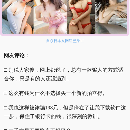
曝理想CEO李想将迎来第六娃
维也纳国际酒店客房遍布吸饱血的床虱
河南将严惩三支一扶作弊人员
笔试第一称被第二名花钱劝弃考
直播
自杀日本女网红已身亡
网友评论
：
□ 别说人家傻，网上都说了，总有一款骗人的方式适
合你，只是有的人还没遇到。
□ 这么有钱为什么不选择买一个新的拍立得。
□ 我也这样被诈骗198元，但是停在了让我下载软件这
一步，保住了银行卡的钱，很深刻的教训。