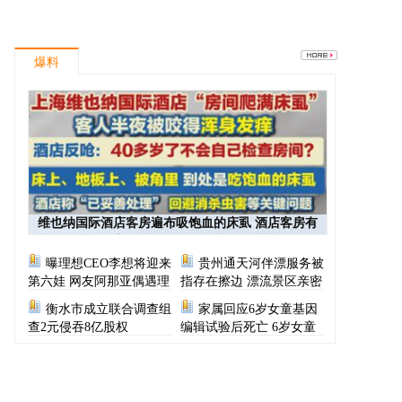
爆料
维也纳国际酒店客房遍布吸饱血的床虱 酒店客房有
虫员工反怪顾客不查
曝理想CEO李想将迎来
贵州通天河伴漂服务被
第六娃 网友阿那亚偶遇理
指存在擦边 漂流景区亲密
想CEO一家
服务尺度按等级收费
衡水市成立联合调查组
家属回应6岁女童基因
查2元侵吞8亿股权
编辑试验后死亡 6岁女童
基因编辑试验后死亡