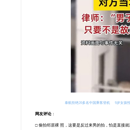
泰航拒绝20多名中国乘客登机
9岁女孩
网友评论
：
□ 偷拍邻居裸 照，这要是反过来男的拍，怕是直接