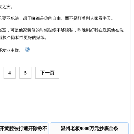
妄之灾。
里只要不犯法，想干嘛都是你的自由。而不是盯着别人家看半天。
居浴室，可是他家装修的时候贴纸不够隐私，昨晚刚好我在洗菜他在洗
醒换个隐私性更好的贴纸。
还发业主群。
4
5
下一页
开黄腔被打遭开除称不
温州老板9000万元抄底金条