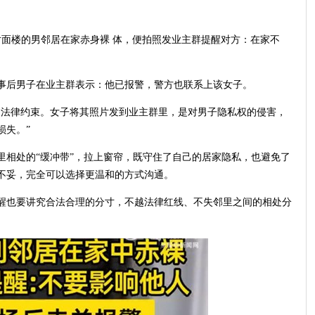
对面楼的男邻居在家赤身裸 体，便拍照发业主群提醒对方：在家不
事后男子在业主群表示：他已报警，警方也联系上该女子。
受法律约束。女子将其照片发到业主群里，是对男子隐私权的侵害，
损失。”
里相处的“缓冲带”，拉上窗帘，既守住了自己的居家隐私，也避免了
不妥，完全可以选择更温和的方式沟通。
醒也要讲究合法合理的分寸，不越法律红线、不失邻里之间的相处分