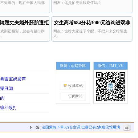
我不知道的，现在全国人民都
网友：这是怕兜里钱贬值吗？
公
销毁丈夫婚外胚胎遭拒
女生高考684分花3000元咨询进双非
比戏剧还精彩，总会有超出制
网友：也给大家提了个醒，不把未来交给陌生
现。
人。
微博：@趋势网
微信：TMT_VC
后暴雷宝妈发声
收藏本站
被曝丑闻
订阅RSS
挣的
内缠斗殴打
下一篇:
法国紧急下单3万台空调 巴黎已有2家殡仪馆爆满