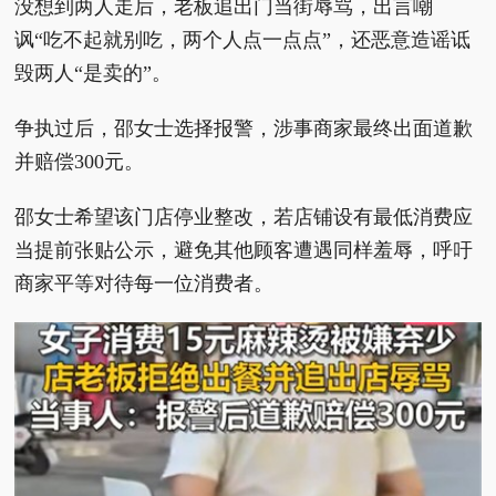
没想到两人走后，老板追出门当街辱骂，出言嘲
讽“吃不起就别吃，两个人点一点点”，还恶意造谣诋
毁两人“是卖的”。
争执过后，邵女士选择报警，涉事商家最终出面道歉
并赔偿300元。
邵女士希望该门店停业整改，若店铺设有最低消费应
当提前张贴公示，避免其他顾客遭遇同样羞辱，呼吁
商家平等对待每一位消费者。