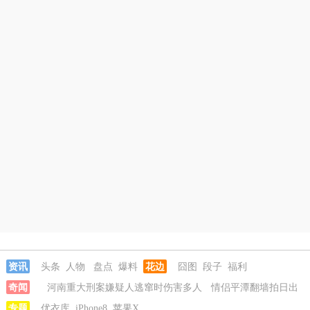
资讯
头条
人物
盘点
爆料
花边
囧图
段子
福利
奇闻
河南重大刑案嫌疑人逃窜时伤害多人
情侣平潭翻墙拍日出
坠崖
专题
富婆带资进组给自己硬加60多场吻戏
优衣库
iPhone8
苹果X
名创优品一次性内裤颜