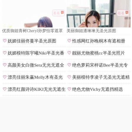
看看
看看
优质御姐青树Cheryl孙梦怡零遮罩
美丽御姐潘琳琳无圣光原图
私拍
♡
妩媚佳丽佟蔓半圣光原图
♡
性感网红孙晚桐木有遮相册
♡
妩媚模特陈宇曦Niki半圣光番
♡
靓丽尤物蜜桃cc半圣光照片
号
♡
高颜美女白微Sera无光无遮全
♡
绝色萝莉宋梓诺Bee半圣光专
集
辑
♡
漂亮佳丽朱赢Molly木有圣光
♡
美丽模特李凌子无圣光无遮精
原图
选
♡
漂亮红颜诗诗KIKI无光无遮生
♡
绝色尤物Vichy无遮挡精选
图