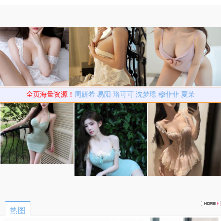
院不合理安排
全页海量资源！
周妍希
易阳
珞可可
沈梦瑶
穆菲菲
夏茉
热图