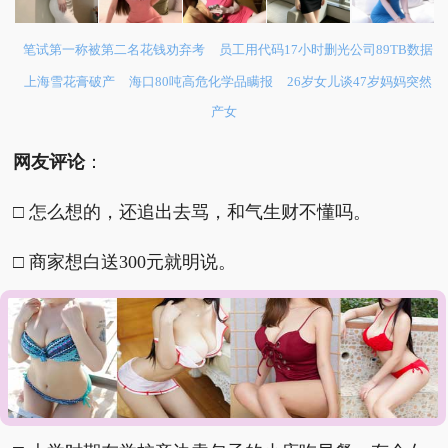
笔试第一称被第二名花钱劝弃考
员工用代码17小时删光公司89TB数据
上海雪花膏破产
海口80吨高危化学品瞒报
26岁女儿谈47岁妈妈突然
产女
网友评论
：
□ 怎么想的，还追出去骂，和气生财不懂吗。
□ 商家想白送300元就明说。
□ 我有一次去常去的店，也是不太饿就吃的少，没有
纸了，我和老板要纸，她就给扔的桌子上了，结账的
时候我感觉是多收了钱，但是我没问，只是以后也不
会去这家了，之前总去。