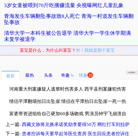
3岁女童被喂到70斤吃播赚流量 央视曝网红儿童乱象
青海发生车辆翻坠事故致8人死亡 青海一村道发生车辆翻
坠事故
清华大学一本科生被公告退学 清华大学一学生休学期满
未复学被退学
某宝是什么，为什么叫某宝？
对！我就是那个某宝
最热
头条
奇趣
情趣
20
最新
河南重大刑案嫌疑人逃窜时伤害多人 西平县刑案嫌犯伤害
多名无辜群众
情侣平潭翻墙拍日出坠崖 情侣在平潭拍日出坠崖一死一伤
富婆带资进组给自己硬加60多场吻戏 男演员钟宇飞崩溃自
上一篇:
西藏文旅将兑换承诺奖励李要得50万 网红打车到拉萨
曝遇富婆加吻戏
视频爆火被奖励50万
下一篇:
患者控诉每天要早起等医生查房 医生回应患者控诉住