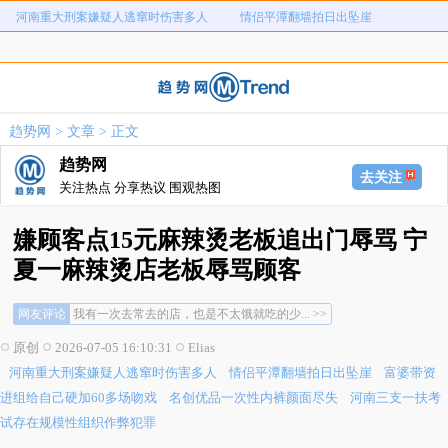
河南重大刑案嫌疑人逃窜时伤害多人
情侣平潭翻墙拍日出坠崖
富婆带资进组给自己硬加60多场吻戏
名创优品一次性内裤颜面尽失
河南三支一扶考试存在规模性组织作
1岁宝宝碰坏纸巾盒三亚酒店索赔924
女子开一天一夜空调后二氧化碳中毒
国企拖欠3700万致市政工程停工
弊犯罪
元
趋势网
>
文章
> 正文
26岁女儿谈47岁妈妈突然产女
儿子举报身价上亿父亲说家已破碎
趋势网
河南重大刑案嫌疑人逃窜时伤害多人
情侣平潭翻墙拍日出坠崖
去关注
关注热点 分享热议 围观热图
富婆带资进组给自己硬加60多场吻戏
名创优品一次性内裤颜面尽失
河南三支一扶考试存在规模性组织作
1岁宝宝碰坏纸巾盒三亚酒店索赔924
嫌顾客点15元麻辣烫老板追出门辱骂 宁
女子开一天一夜空调后二氧化碳中毒
国企拖欠3700万致市政工程停工
弊犯罪
元
夏一麻辣烫店老板辱骂顾客
怎么想的，还追出去骂，和气生财不懂吗... >>
26岁女儿谈47岁妈妈突然产女
儿子举报身价上亿父亲说家已破碎
商家想白送300元就明说... >>
网友评论
我有一次去常去的店，也是不太饿就吃的少... >>
怎么想的，还追出去骂，和气生财不懂吗... >>
原创
2026-07-05 16:10:31
Elias
商家想白送300元就明说... >>
河南重大刑案嫌疑人逃窜时伤害多人
情侣平潭翻墙拍日出坠崖
富婆带资
我有一次去常去的店，也是不太饿就吃的少... >>
进组给自己硬加60多场吻戏
名创优品一次性内裤颜面尽失
河南三支一扶考
试存在规模性组织作弊犯罪