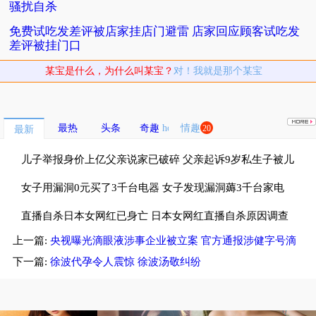
骚扰自杀
免费试吃发差评被店家挂店门避雷 店家回应顾客试吃发
差评被挂门口
某宝是什么，为什么叫某宝？
对！我就是那个某宝
最热
头条
奇趣
情趣
20
最新
儿子举报身价上亿父亲说家已破碎 父亲起诉9岁私生子被儿
子斥畜生不如
女子用漏洞0元买了3千台电器 女子发现漏洞薅3千台家电
租仓库存放
直播自杀日本女网红已身亡 日本女网红直播自杀原因调查
上一篇:
央视曝光滴眼液涉事企业被立案 官方通报涉健字号滴
中
眼液调查情况
下一篇:
徐波代孕令人震惊 徐波汤敬纠纷