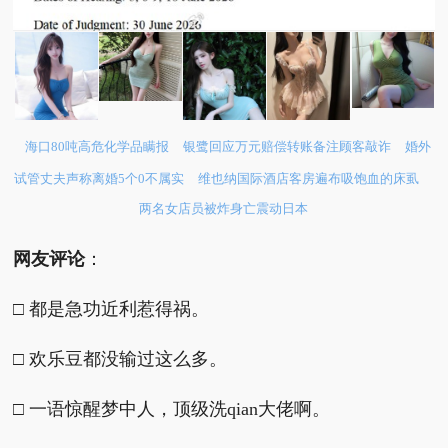
海口80吨高危化学品瞒报
银鹭回应万元赔偿转账备注顾客敲诈
婚外
试管丈夫声称离婚5个0不属实
维也纳国际酒店客房遍布吸饱血的床虱
两名女店员被炸身亡震动日本
网友评论
：
□ 都是急功近利惹得祸。
□ 欢乐豆都没输过这么多。
□ 一语惊醒梦中人，顶级洗qian大佬啊。