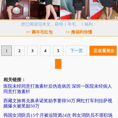
您已阅读完本文，获得 1 羊毛、 1 福利：
>> 薅羊毛红包
>> 撸福利你懂
1
2
3
4
5
下一页
正在看美女
相关链接：
医院未经同意打激素针后伪造病历 深圳一医院未经病人
同意打激素针
西藏文旅将兑换承诺奖励李要得50万 网红打车到拉萨视
频爆火被奖励50万
韩国女消防员15个月被迫陪酒24次 韩女消防员不堪职场