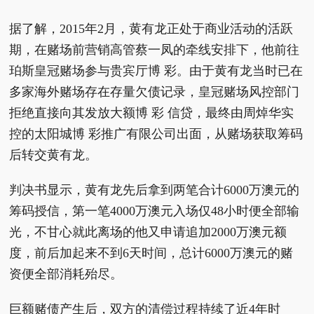
据了解，2015年2月，黄有龙正处于商业活动的活跃
期，在赌场前营销高管蔡一凤的牵线安排下，他前往
珀斯皇冠赌场参与贵宾厅博 彩。由于黄有龙当时已在
多家海外赌场存在存量欠债记录，皇冠赌场风控部门
拒绝直接向其发放大额博 彩 信贷，最终由周焯华实
控的太阳城博 彩推广有限公司出面，从赌场获取筹码
后转交黄有龙。
判决书显示，黄有龙先后拿到两笔合计6000万澳元的
筹码授信，第一笔4000万澳元入场仅48小时便全部输
光，不甘心就此离场的他又申请追加2000万澳元额
度，前后加起来不到6天时间，总计6000万澳元的赌
资便全部消耗殆尽。
巨额赌债产生后，双方的清偿过程持续了近4年时