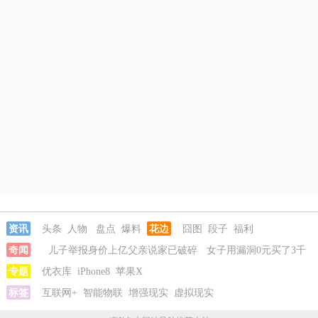
资讯
头条
人物
盘点
爆料
花边
囧图
段子
福利
奇闻
儿子举报身价上亿父亲说家已破碎
女子用漏洞0元买了3千
台电器
专题
优衣库
直播自杀日本女网红已身亡
iPhone8
苹果X
海口80吨高危化学品瞒报
韩
国宣布国家灾难状态
标签
互联网+
智能物联
儿子举报身价上亿父亲说家已破碎
增强现实
虚拟现实
女子用漏
洞0元买了3千台电器