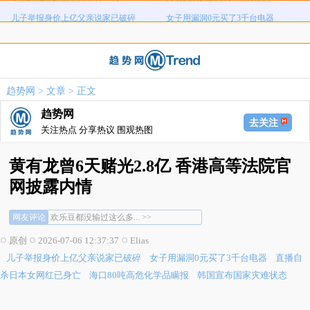
儿子举报身价上亿父亲说家已破碎
女子用漏洞0元买了3千台电器
直播自杀日本女网红已身亡
海口80吨高危化学品瞒报
韩国宣布国家灾难状态
员工用代码17小时删光公司89TB数据
急诊医生漏诊致患儿死亡获刑1年
笔试第一称被第二名花钱劝弃考
趋势网
>
文章
> 正文
泰航拒绝20多名中国乘客登机
两名女店员被炸身亡震动日本
趋势网
去关注
关注热点 分享热议 围观热图
黄有龙曾6天赌光2.8亿 香港高等法院官
网披露内情
都是急功近利惹得祸... >>
网友评论
欢乐豆都没输过这么多... >>
一语惊醒梦中人，顶级洗qian大佬啊... >>
原创
2026-07-06 12:37:37
Elias
都是急功近利惹得祸... >>
儿子举报身价上亿父亲说家已破碎
女子用漏洞0元买了3千台电器
直播自
欢乐豆都没输过这么多... >>
一语惊醒梦中人，顶级洗qian大佬啊... >>
杀日本女网红已身亡
海口80吨高危化学品瞒报
韩国宣布国家灾难状态