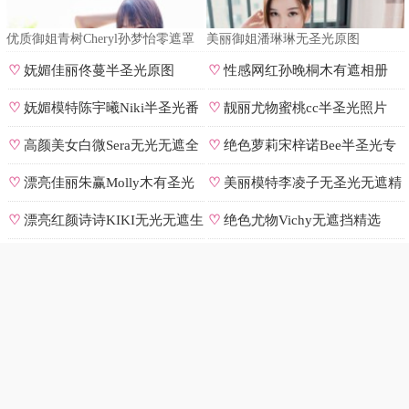
优质御姐青树Cheryl孙梦怡零遮罩
美丽御姐潘琳琳无圣光原图
私拍
♡
妩媚佳丽佟蔓半圣光原图
♡
性感网红孙晚桐木有遮相册
♡
妩媚模特陈宇曦Niki半圣光番
♡
靓丽尤物蜜桃cc半圣光照片
号
♡
高颜美女白微Sera无光无遮全
♡
绝色萝莉宋梓诺Bee半圣光专
集
辑
♡
漂亮佳丽朱赢Molly木有圣光
♡
美丽模特李凌子无圣光无遮精
原图
选
♡
漂亮红颜诗诗KIKI无光无遮生
♡
绝色尤物Vichy无遮挡精选
图