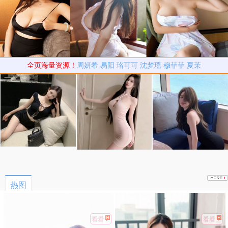
全页海量资源！
周妍希
易阳
珞可可
沈梦瑶
穆菲菲
夏茉
热图
看看
看看