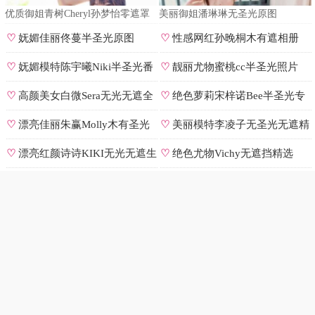
优质御姐青树Cheryl孙梦怡零遮罩
美丽御姐潘琳琳无圣光原图
私拍
♡
妩媚佳丽佟蔓半圣光原图
♡
性感网红孙晚桐木有遮相册
♡
妩媚模特陈宇曦Niki半圣光番
♡
靓丽尤物蜜桃cc半圣光照片
号
♡
高颜美女白微Sera无光无遮全
♡
绝色萝莉宋梓诺Bee半圣光专
集
辑
♡
漂亮佳丽朱赢Molly木有圣光
♡
美丽模特李凌子无圣光无遮精
原图
选
♡
漂亮红颜诗诗KIKI无光无遮生
♡
绝色尤物Vichy无遮挡精选
图