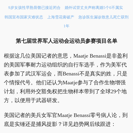
9岁女孩性早熟骨骼已接近闭合
婚外试管丈夫声称离婚5个0不属实
韩国宣布国家灾难状态
上海雪花膏破产
急诊医生漏诊致患儿死亡获刑
1年
第七届世界军人运动会运动员参赛项目名单
根据这几位美国记者的意思，Maatje Benassi是非盈利
的美国军事耐力运动组织的自行车选手，作为美军代
表参加了武汉军运会，而Benassi不是真实的姓，只是
个情报代号。他们还认为Maatje参与了合作生物增强
计划，利用外交豁免权把生物样本带到了全球29个地
方，以便用于武器研发。
美国记者的美兵女军官Maatje Benassi零号病人论，到
底是实锤还是捕风捉影？详见趋势网后续跟进：