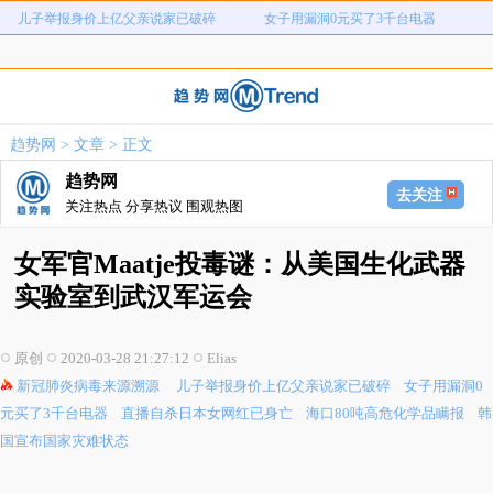
直播自杀日本女网红已身亡
海口80吨高危化学品瞒报
韩国宣布国家灾难状态
员工用代码17小时删光公司89TB数据
急诊医生漏诊致患儿死亡获刑1年
笔试第一称被第二名花钱劝弃考
泰航拒绝20多名中国乘客登机
两名女店员被炸身亡震动日本
趋势网
>
文章
> 正文
儿子举报身价上亿父亲说家已破碎
女子用漏洞0元买了3千台电器
趋势网
直播自杀日本女网红已身亡
海口80吨高危化学品瞒报
去关注
关注热点 分享热议 围观热图
韩国宣布国家灾难状态
员工用代码17小时删光公司89TB数据
急诊医生漏诊致患儿死亡获刑1年
笔试第一称被第二名花钱劝弃考
女军官Maatje投毒谜：从美国生化武器
泰航拒绝20多名中国乘客登机
两名女店员被炸身亡震动日本
实验室到武汉军运会
原创
2020-03-28 21:27:12
Elias
新冠肺炎病毒来源溯源
儿子举报身价上亿父亲说家已破碎
女子用漏洞0
元买了3千台电器
直播自杀日本女网红已身亡
海口80吨高危化学品瞒报
韩
国宣布国家灾难状态