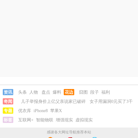
资讯
头条
人物
盘点
爆料
花边
囧图
段子
福利
奇闻
儿子举报身价上亿父亲说家已破碎
女子用漏洞0元买了3千
台电器
专题
优衣库
直播自杀日本女网红已身亡
iPhone8
苹果X
海口80吨高危化学品瞒报
韩
国宣布国家灾难状态
标签
互联网+
智能物联
儿子举报身价上亿父亲说家已破碎
增强现实
虚拟现实
女子用漏
洞0元买了3千台电器
感谢各大网址导航推荐本站