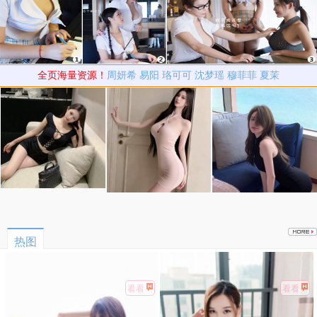
全页海量资源！
周妍希
易阳
珞可可
沈梦瑶
穆菲菲
夏茉
热图
看看
看看