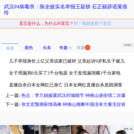
武汉P4病毒所：陈全姣实名举报王延轶 石正丽辟谣黄燕
玲
某宝是什么，为什么叫某宝？
对！我就是那个某宝
最热
头条
奇趣
情趣
20
最新
儿子举报身价上亿父亲说家已破碎 父亲起诉9岁私生子被儿
子斥畜生不如
女子用漏洞0元买了3千台电器 女子发现漏洞薅3千台家电
租仓库存放
直播自杀日本女网红已身亡 日本女网红直播自杀原因调查
上一篇:
热点：李兰娟披露武汉封城细节 钟南山谈疫情二次爆
中
发
下一篇:
张文宏预测疫情高峰 钟南山推断中国没有大量无症状
感染者