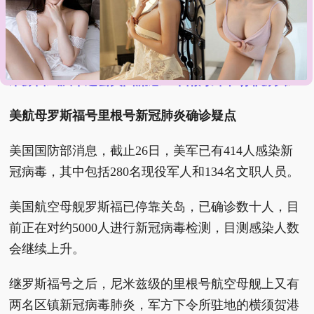
新冠病毒是武汉军运会外籍运动员带来的？
《
新冠疑
来源自武汉军运会美国流感！华南海鲜市场非源头
》
美航母罗斯福号里根号新冠肺炎确诊疑点
美国国防部消息，截止26日，美军已有414人感染新
冠病毒，其中包括280名现役军人和134名文职人员。
美国航空母舰罗斯福已停靠关岛，已确诊数十人，目
前正在对约5000人进行新冠病毒检测，目测感染人数
会继续上升。
继罗斯福号之后，尼米兹级的里根号航空母舰上又有
两名区镇新冠病毒肺炎，军方下令所驻地的横须贺港