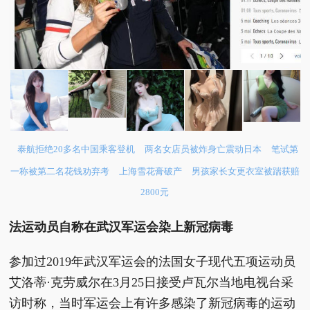
泰航拒绝20多名中国乘客登机
两名女店员被炸身亡震动日本
笔试第
一称被第二名花钱劝弃考
上海雪花膏破产
男孩家长女更衣室被踹获赔
2800元
法运动员自称在武汉军运会染上新冠病毒
参加过2019年武汉军运会的法国女子现代五项运动员
艾洛蒂·克劳威尔在3月25日接受卢瓦尔当地电视台采
访时称，当时军运会上有许多感染了新冠病毒的运动