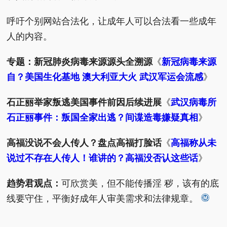
呼吁个别网站合法化，让成年人可以合法看一些成年
人的内容。
专题：新冠肺炎病毒来源源头全溯源
《
新冠病毒来源
自？美国生化基地 澳大利亚大火 武汉军运会流感
》
石正丽举家叛逃美国事件前因后续进展
《
武汉病毒所
石正丽事件：叛国全家出逃？间谍造毒嫌疑真相
》
高福没说不会人传人？盘点高福打脸话
《
高福称从未
说过不存在人传人！谁讲的？高福没否认这些话
》
趋势君观点：
可欣赏美，但不能传播淫 秽，该有的底
线要守住，平衡好成年人审美需求和法律规章。