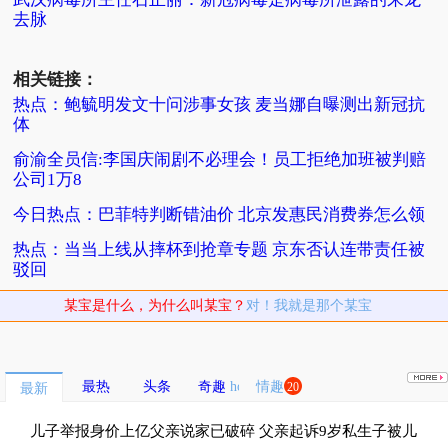
去脉
相关链接：
热点：鲍毓明发文十问涉事女孩 麦当娜自曝测出新冠抗
体
俞渝全员信:李国庆闹剧不必理会！员工拒绝加班被判赔
公司1万8
今日热点：巴菲特判断错油价 北京发惠民消费券怎么领
热点：当当上线从摔杯到抢章专题 京东否认连带责任被
驳回
某宝是什么，为什么叫某宝？
对！我就是那个某宝
最热
头条
奇趣
情趣
20
最新
儿子举报身价上亿父亲说家已破碎 父亲起诉9岁私生子被儿