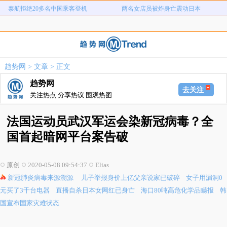
泰航拒绝20多名中国乘客登机
两名女店员被炸身亡震动日本
儿子举报身价上亿父亲说家已破碎
女子用漏洞0元买了3千台电器
直播自杀日本女网红已身亡
海口80吨高危化学品瞒报
韩国宣布国家灾难状态
员工用代码17小时删光公司89TB数据
趋势网
>
文章
> 正文
急诊医生漏诊致患儿死亡获刑1年
笔试第一称被第二名花钱劝弃考
趋势网
泰航拒绝20多名中国乘客登机
两名女店员被炸身亡震动日本
去关注
关注热点 分享热议 围观热图
法国运动员武汉军运会染新冠病毒？全
国首起暗网平台案告破
原创
2020-05-08 09:54:37
Elias
新冠肺炎病毒来源溯源
儿子举报身价上亿父亲说家已破碎
女子用漏洞0
元买了3千台电器
直播自杀日本女网红已身亡
海口80吨高危化学品瞒报
韩
国宣布国家灾难状态