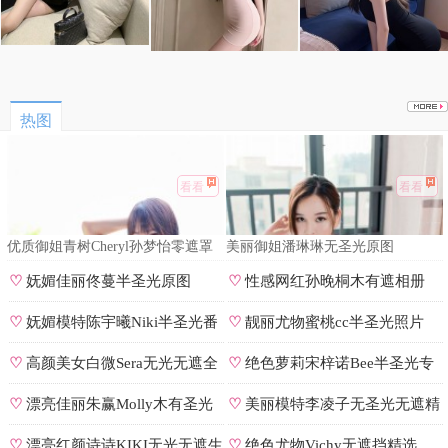
热图
看看
看看
优质御姐青树Cheryl孙梦怡零遮罩
美丽御姐潘琳琳无圣光原图
私拍
♡
妩媚佳丽佟蔓半圣光原图
♡
性感网红孙晚桐木有遮相册
♡
妩媚模特陈宇曦Niki半圣光番
♡
靓丽尤物蜜桃cc半圣光照片
号
♡
高颜美女白微Sera无光无遮全
♡
绝色萝莉宋梓诺Bee半圣光专
集
辑
♡
漂亮佳丽朱赢Molly木有圣光
♡
美丽模特李凌子无圣光无遮精
原图
选
♡
漂亮红颜诗诗KIKI无光无遮生
♡
绝色尤物Vichy无遮挡精选