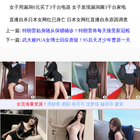
子斥畜生不如
女子用漏洞0元买了3千台电器 女子发现漏洞薅3千台家电
租仓库存放
直播自杀日本女网红已身亡 日本女网红直播自杀原因调查
上一篇:
特朗普贴身随从保镖确诊！特朗普将每天接受新冠检
中
测
下一篇:
武大被PUA女博士回应质疑！95后天才少年曹原一天
两登Nature
全页海量资源！
周妍希
易阳
珞可可
沈梦瑶
穆菲菲
夏茉