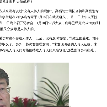
闻风波来龙 去脉解析！
己从来没有说过“没有人传人的现象”。高福院士回忆当初和高级别专
李兰娟在内的6名专家于1月18日在武汉碰头，1月19日上午去医院
 19日晚上召开记者会，1月20日告诉大众，病毒已经完成从“动物到
提醒民众病毒是人传人的。
采访时说不存在人传人，以至于没有及时管控，导致全国受难。如今
章取义了。另外，趋势君整理发现，“未发现明确的人传人证据、未
除有限人传人的可能但持续人传人的风险较低”这些言论另有出处，