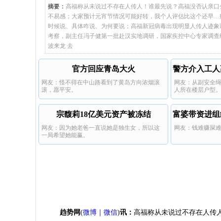
摘要：
高福称从未说过不存在人传人！谁最先说？高福没否认亲口
不易感；大家预计元宵节情况可能好转，我个人评估比这个还早…
时候说、具体咋说、为何要说；高福新冠病毒出现明显人传人迹象
考察，副主任冯子健第一批赴汉实地调研，国家疾控中心专家调查
波来龙 去
官方回应青岛大火
警方介入工人
网友：怪不得在中山路看到了黄岛方向浓烟滚
网友：从副安全
滚，愿平安。
人所在楼层户型
宗馥莉18亿美元资产被冻结
富婆带资进组
网友：因为她老爸一直说她是独生女，所以这
网友：钱难赚屎
一局希望她能赢。
趋势网
(
微博
｜
微信
)
讯：
高福称从未说过不存在人传