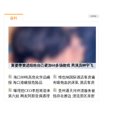
爆料
富婆带资进组给自己硬加60多场吻戏 男演员钟宇飞
崩溃自曝遇富婆加吻戏
海口80吨高危化学品瞒
维也纳国际酒店客房遍
报 海口港瞒报危险品
布吸饱血的床虱 酒店客房
有虫员工反怪顾客不查
曝理想CEO李想将迎来
贵州通天河伴漂服务被
第六娃 网友阿那亚偶遇理
指存在擦边 漂流景区亲密
想CEO一家
服务尺度按等级收费