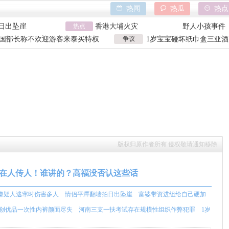
热闻
热瓜
热点
日出坠崖
香港大埔火灾
野人小孩事件
内裤颜面尽失
热点
天水血铅异常事件
山西大同订婚
巾盒三亚酒店索赔
特朗普泽连斯基吵架
吉林大爷救助
国部长称不欢迎游客来泰买特权
争议
1岁宝宝碰坏纸巾盒三亚酒
日出坠崖
香港大埔火灾
野人小孩事件
国部长争议发言
元 纸巾盒碰坏酒店索赔92
内裤颜面尽失
天水血铅异常事件
山西大同订婚
巾盒三亚酒店索赔
特朗普泽连斯基吵架
吉林大爷救助
版权归原作者所有 侵权敬请通知移除
在人传人！谁讲的？高福没否认这些话
嫌疑人逃窜时伤害多人
情侣平潭翻墙拍日出坠崖
富婆带资进组给自己硬加
创优品一次性内裤颜面尽失
河南三支一扶考试存在规模性组织作弊犯罪
1岁
三亚酒店索赔924元