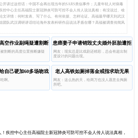
公开讲过这些话：中国不会再出现当年的SARS类似事件；儿童年轻人对病毒
疾控中心主任高福院士新冠肺炎可防可控不会人传人说法真相：有没说过、啥
论文详情：何时发表、写了什么、有何依据、怎样论证。高福最早哪天到武汉
组团队武汉调研讲话结论海外发表科研作品说法矛盾在哪？高福被调查传闻风
高空作业副绳疑遭割断
患癌妻子申请销毁丈夫婚外胚胎遭拒
绳被割断的高度位置推断嫌疑
网友：现实总是比戏剧还精彩，总会有超出制
。
度设计的问题出现。
给自己硬加60多场吻戏
老人高铁如厕掉落金戒指求助无果
难吃啊。
网友：这么热的天，给两万也没人愿意去掏厕
所吧。
人！疾控中心主任高福院士新冠肺炎可防可控不会人传人说法真相，