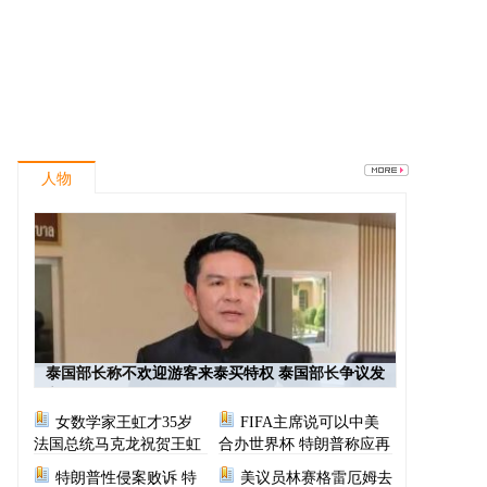
人物
泰国部长称不欢迎游客来泰买特权 泰国部长争议发
言
女数学家王虹才35岁
FIFA主席说可以中美
法国总统马克龙祝贺王虹
合办世界杯 特朗普称应再
次选择美国办世界杯
特朗普性侵案败诉 特
美议员林赛格雷厄姆去