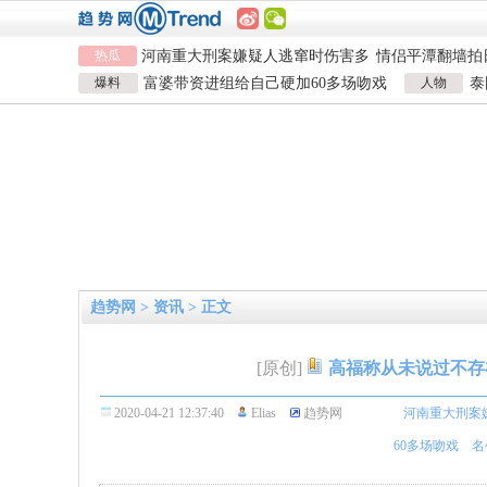
河南重大刑案嫌疑人逃窜时伤害多
情侣平潭翻墙拍
热瓜
人
富婆带资进组给自己硬加60多场吻
名创优品一次性
戏
河南三支一扶考试存在规模性组织
1岁宝宝碰坏纸
爆料
富婆带资进组给自己硬加60多场吻戏
人物
泰
作弊犯罪
河南重大刑案嫌疑人逃窜时伤害多
924元
情侣平潭翻墙拍
男演员钟宇飞崩溃自曝遇富婆加吻戏
泰
人
富婆带资进组给自己硬加60多场吻
名创优品一次性
戏
河南三支一扶考试存在规模性组织
1岁宝宝碰坏纸
作弊犯罪
924元
趋势网
>
资讯
> 正文
[原创]
高福称从未说过不存
2020-04-21 12:37:40
Elias
趋势网
河南重大刑案
60多场吻戏
名
宝宝碰坏纸巾盒