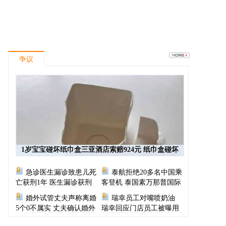
争议
1岁宝宝碰坏纸巾盒三亚酒店索赔924元 纸巾盒碰坏
酒店索赔924
急诊医生漏诊致患儿死
泰航拒绝20多名中国乘
亡获刑1年 医生漏诊获刑
客登机 泰国素万那普国际
机场致歉
婚外试管丈夫声称离婚
瑞幸员工对嘴喷奶油
5个0不属实 丈夫确认婚外
瑞幸回应门店员工被曝用
胚胎称早已叫停医院
奶油枪喂食