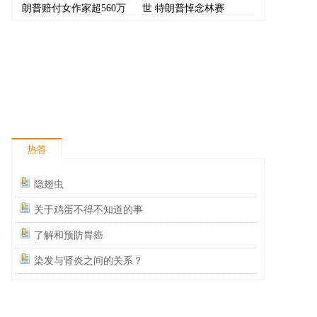
朗普赔付女作家超560万
世 特朗普悼念林赛
美元
热答
隐翅虫
关于鸡蛋不得不知道的事
了解和预防胃癌
染发与肾炎之间的关系？