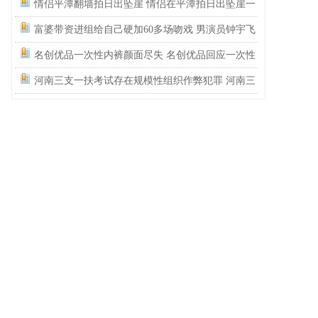
还记得碰瓷这个词的字面意思吗？
情侣平潭翻墙拍日出坠崖 情侣在平潭拍日出坠崖一
死一伤
富婆带资进组给自己硬加60多场吻戏 男演员钟宇飞
崩溃自曝遇富婆加吻戏
名创优品一次性内裤颜面尽失 名创优品回应一次性
内裤被吐槽质量差
河南三支一扶考试存在规模性组织作弊犯罪 河南三
支一扶考试按人头给分数