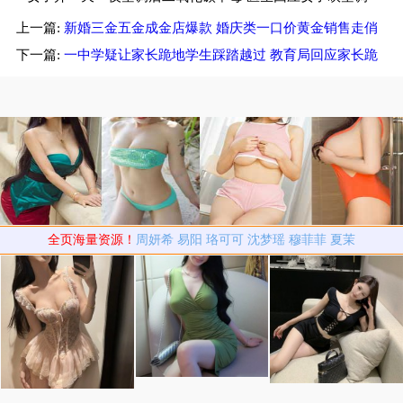
上一篇:
新婚三金五金成金店爆款 婚庆类一口价黄金销售走俏
中毒
下一篇:
一中学疑让家长跪地学生踩踏越过 教育局回应家长跪
地被学生轮流踩踏
全页海量资源！
周妍希
易阳
珞可可
沈梦瑶
穆菲菲
夏茉