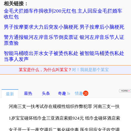
相关链接：
金毛犬拦婚车作揖收到200元红包 主人回应金毛拦婚车
收红包
男子按摩要求大力后突发小脑梗死 男子按摩后小脑梗死
警方通报银河左岸音乐节倒卖票证 银河左岸音乐节人证
票查验
智能马桶喷出开水女子被烫伤私处 被智能马桶烫伤私处
当事人发声
某宝是什么，为什么叫某宝？
对！我就是那个某宝
最热
头条
奇趣
情趣
20
最新
河南三支一扶考试存在规模性组织作弊犯罪 河南三支一扶
考试按人头给分数
1岁宝宝碰坏纸巾盒三亚酒店索赔924元 纸巾盒碰坏酒店索
赔924
女子开一天一夜空调后二氧化碳中毒 医生回应女子吹空调