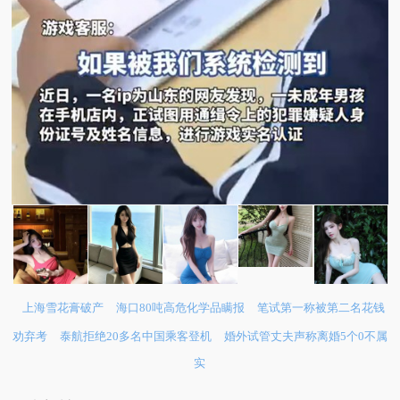
上海雪花膏破产
海口80吨高危化学品瞒报
笔试第一称被第二名花钱
劝弃考
泰航拒绝20多名中国乘客登机
婚外试管丈夫声称离婚5个0不属
实