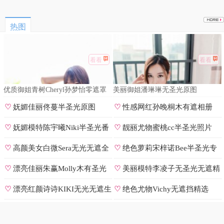
热图
看看
看看
优质御姐青树Cheryl孙梦怡零遮罩
美丽御姐潘琳琳无圣光原图
私拍
♡
妩媚佳丽佟蔓半圣光原图
♡
性感网红孙晚桐木有遮相册
♡
妩媚模特陈宇曦Niki半圣光番
♡
靓丽尤物蜜桃cc半圣光照片
号
♡
高颜美女白微Sera无光无遮全
♡
绝色萝莉宋梓诺Bee半圣光专
集
辑
♡
漂亮佳丽朱赢Molly木有圣光
♡
美丽模特李凌子无圣光无遮精
原图
选
♡
漂亮红颜诗诗KIKI无光无遮生
♡
绝色尤物Vichy无遮挡精选
图