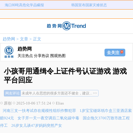
海口80吨高危化学品瞒报
韩国宣布国家灾难状态
河南三支一扶考试存在规模性组织作
1岁宝宝碰坏纸巾盒三亚酒店索赔924
女子开一天一夜空调后二氧化碳中毒
国企拖欠3700万致市政工程停工
弊犯罪
元
26岁女儿谈47岁妈妈突然产女
儿子举报身价上亿父亲说家已破碎
趋势网
>
文章
> 正文
女子用漏洞0元买了3千台电器
直播自杀日本女网红已身亡
趋势网
海口80吨高危化学品瞒报
韩国宣布国家灾难状态
去关注
关注热点 分享热议 围观热图
小孩哥用通缉令上证件号认证游戏 游戏
平台回应
未成年人在思想的很多方面还不健全，建议... >>
网友评论
不敢笑，我们高中微机课就有人这样做... >>
刚出防沉迷那会确实这么干过，现在都不知... >>
原创
2025-10-06 17:51:24
Elias
未成年人在思想的很多方面还不健全，建议... >>
河南三支一扶考试存在规模性组织作弊犯罪
1岁宝宝碰坏纸巾盒三亚酒店索
不敢笑，我们高中微机课就有人这样做... >>
刚出防沉迷那会确实这么干过，现在都不知... >>
赔924元
女子开一天一夜空调后二氧化碳中毒
国企拖欠3700万致市政工程
停工
26岁女儿谈47岁妈妈突然产女