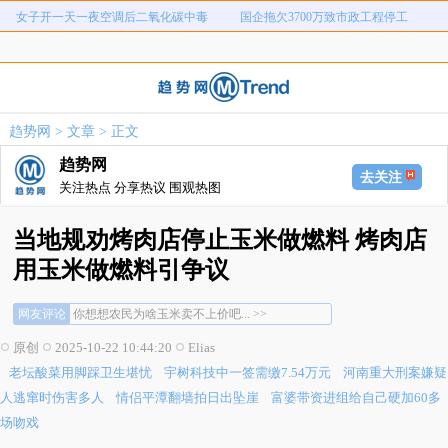
女子开一天一夜空调后二氧化碳中毒
国企拖欠3700万致市政工程停工
弊犯罪
元
老坛酸菜用脚踩卫生堪忧
宇树科技中一签需缴7.54万元
河南重大刑案嫌疑人逃窜时伤害多人
情侣平潭翻墙拍日出坠崖
富婆带资进组给自己硬加60多场吻戏
名创优品一次性内裤颜面尽失
趋势网
>
文章
> 正文
河南三支一扶考试存在规模性组织作
1岁宝宝碰坏纸巾盒三亚酒店索赔924
趋势网
女子开一天一夜空调后二氧化碳中毒
国企拖欠3700万致市政工程停工
弊犯罪
元
去关注
关注热点 分享热议 围观热图
当地规劝烤肉店停止玉米做燃料 烤肉店
用玉米做燃料引争议
网友评论
你想想农民为啥玉米卖不上价吧... >>
吃得不多管得太多... >>
原创
2025-10-22 10:44:20
Elias
不让做燃料，那要不然都给你吃了，你说好... >>
老坛酸菜用脚踩卫生堪忧
宇树科技中一签需缴7.54万元
河南重大刑案嫌疑
你想想农民为啥玉米卖不上价吧... >>
吃得不多管得太多... >>
人逃窜时伤害多人
情侣平潭翻墙拍日出坠崖
富婆带资进组给自己硬加60多
不让做燃料，那要不然都给你吃了，你说好... >>
场吻戏