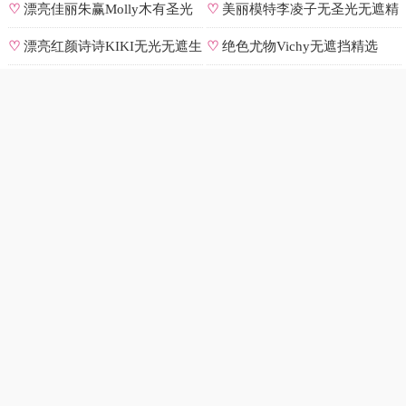
集
辑
♡
漂亮佳丽朱赢Molly木有圣光
♡
美丽模特李凌子无圣光无遮精
原图
选
♡
漂亮红颜诗诗KIKI无光无遮生
♡
绝色尤物Vichy无遮挡精选
图