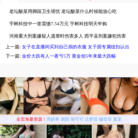
老坛酸菜用脚踩卫生堪忧 老坛酸菜什么时候能放心吃
宇树科技中一签需缴7.54万元 宇树科技明天申购
河南重大刑案嫌疑人逃窜时伤害多人 西平县刑案嫌犯伤害
上一篇:
女子在直播间买到自己捐的衣服 女子因专属纽扣认出
多名无辜群众
捐赠衣物被售卖
下一篇:
金价大跌有人一夜亏5万 黄金创5年来最大跌幅
全页海量资源！
周妍希
易阳
珞可可
沈梦瑶
穆菲菲
夏茉