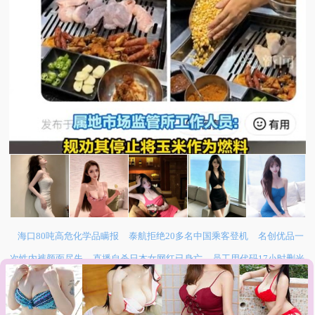
海口80吨高危化学品瞒报
泰航拒绝20多名中国乘客登机
名创优品一
次性内裤颜面尽失
直播自杀日本女网红已身亡
员工用代码17小时删光
公司89TB数据
网友评论
：