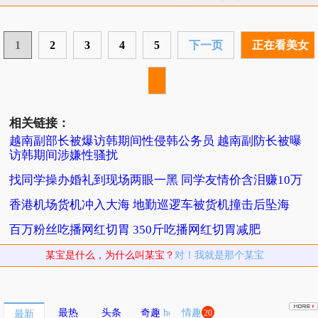
1
2
3
4
5
下一页
正在看美女
相关链接：
越南副部长被爆访韩期间性侵韩公务员 越南副防长被曝
访韩期间涉嫌性骚扰
找同学操办婚礼到现场两眼一黑 同学友情价含泪赚10万
香港机场货机冲入大海 地勤巡逻车被货机撞击后坠海
百万粉丝吃播网红切胃 350斤吃播网红切胃减肥
某宝是什么，为什么叫某宝？
对！我就是那个某宝
最热
头条
奇趣
情趣
20
最新