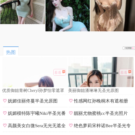
热图
看看
看看
优质御姐青树Cheryl孙梦怡零遮罩
美丽御姐潘琳琳无圣光原图
私拍
♡
妩媚佳丽佟蔓半圣光原图
♡
性感网红孙晚桐木有遮相册
♡
妩媚模特陈宇曦Niki半圣光番
♡
靓丽尤物蜜桃cc半圣光照片
号
♡
高颜美女白微Sera无光无遮全
♡
绝色萝莉宋梓诺Bee半圣光专