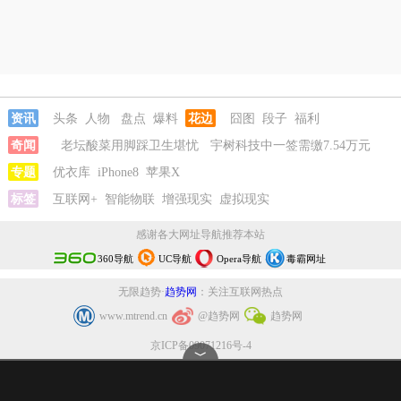
资讯
头条
人物
盘点
爆料
花边
囧图
段子
福利
奇闻
老坛酸菜用脚踩卫生堪忧
宇树科技中一签需缴7.54万元
河南重大刑案嫌疑人逃窜时伤害多人
专题
优衣库
iPhone8
苹果X
情侣平潭翻墙拍日出坠崖
富
婆带资进组给自己硬加60多场吻戏
标签
互联网+
智能物联
增强现实
老坛酸菜用脚踩卫生堪忧
虚拟现实
宇树
科技中一签需缴7.54万元
感谢各大网址导航推荐本站
360导航
UC导航
Opera导航
毒霸网址
无限趋势·
趋势网
：关注互联网热点
www.mtrend.cn
@趋势网
趋势网
京ICP备09071216号-4
﹀