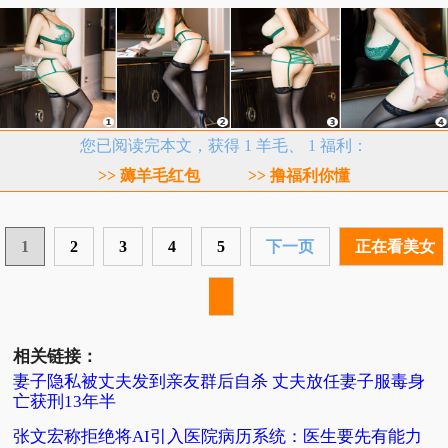
您已阅读完本文，获得 1 羊毛、 1 福利：
>> 薅羊毛红包
>> 撸福利你懂
1
2
3
4
5
下一页
正在看美女
相关链接：
妻子隐私被丈夫发到亲友群后自杀 丈夫放任妻子服毒身
亡获刑13年半
张文宏称拒绝将AI引入医院病历系统：医生要先有能力