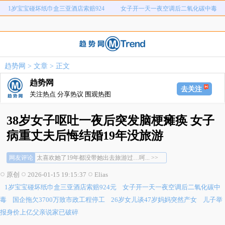
1岁宝宝碰坏纸巾盒三亚酒店索赔924
女子开一天一夜空调后二氧化碳中毒
国企拖欠3700万致市政工程停工
26岁女儿谈47岁妈妈突然产女
元
儿子举报身价上亿父亲说家已破碎
女子用漏洞0元买了3千台电器
直播自杀日本女网红已身亡
海口80吨高危化学品瞒报
趋势网
>
文章
> 正文
韩国宣布国家灾难状态
员工用代码17小时删光公司89TB数据
趋势网
1岁宝宝碰坏纸巾盒三亚酒店索赔924
女子开一天一夜空调后二氧化碳中毒
去关注
关注热点 分享热议 围观热图
国企拖欠3700万致市政工程停工
26岁女儿谈47岁妈妈突然产女
元
儿子举报身价上亿父亲说家已破碎
女子用漏洞0元买了3千台电器
38岁女子呕吐一夜后突发脑梗瘫痪 女子
直播自杀日本女网红已身亡
海口80吨高危化学品瞒报
病重丈夫后悔结婚19年没旅游
血管怎么突然就堵住了，这怎么预防啊... >>
韩国宣布国家灾难状态
员工用代码17小时删光公司89TB数据
也别太武断地说人家表演，有些人确实不喜... >>
网友评论
太喜欢她了19年都没带她出去旅游过…呵... >>
血管怎么突然就堵住了，这怎么预防啊... >>
原创
2026-01-15 19:15:37
Elias
也别太武断地说人家表演，有些人确实不喜... >>
1岁宝宝碰坏纸巾盒三亚酒店索赔924元
女子开一天一夜空调后二氧化碳中
太喜欢她了19年都没带她出去旅游过…呵... >>
毒
国企拖欠3700万致市政工程停工
26岁女儿谈47岁妈妈突然产女
儿子举
报身价上亿父亲说家已破碎