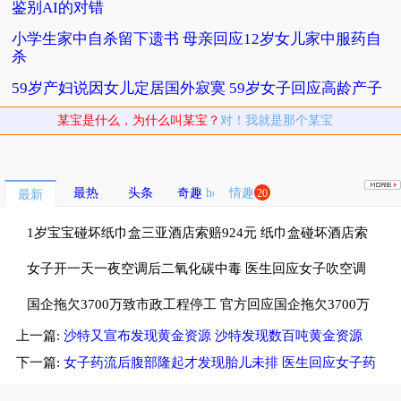
鉴别AI的对错
小学生家中自杀留下遗书 母亲回应12岁女儿家中服药自
杀
59岁产妇说因女儿定居国外寂寞 59岁女子回应高龄产子
某宝是什么，为什么叫某宝？
对！我就是那个某宝
最热
头条
奇趣
情趣
20
最新
1岁宝宝碰坏纸巾盒三亚酒店索赔924元 纸巾盒碰坏酒店索
赔924
女子开一天一夜空调后二氧化碳中毒 医生回应女子吹空调
中毒
国企拖欠3700万致市政工程停工 官方回应国企拖欠3700万
上一篇:
沙特又宣布发现黄金资源 沙特发现数百吨黄金资源
工程款
下一篇:
女子药流后腹部隆起才发现胎儿未排 医生回应女子药
流后胎儿未排