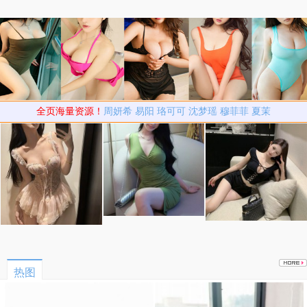
全页海量资源！
周妍希
易阳
珞可可
沈梦瑶
穆菲菲
夏茉
热图