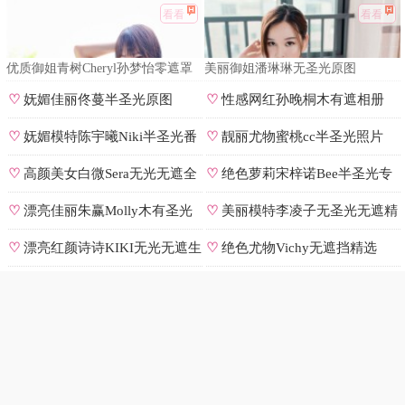
看看
看看
优质御姐青树Cheryl孙梦怡零遮罩
美丽御姐潘琳琳无圣光原图
私拍
♡
妩媚佳丽佟蔓半圣光原图
♡
性感网红孙晚桐木有遮相册
♡
妩媚模特陈宇曦Niki半圣光番
♡
靓丽尤物蜜桃cc半圣光照片
号
♡
高颜美女白微Sera无光无遮全
♡
绝色萝莉宋梓诺Bee半圣光专
集
辑
♡
漂亮佳丽朱赢Molly木有圣光
♡
美丽模特李凌子无圣光无遮精
原图
选
♡
漂亮红颜诗诗KIKI无光无遮生
♡
绝色尤物Vichy无遮挡精选
图