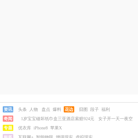
资讯
头条
人物
盘点
爆料
花边
囧图
段子
福利
奇闻
1岁宝宝碰坏纸巾盒三亚酒店索赔924元
女子开一天一夜空
调后二氧化碳中毒
专题
优衣库
iPhone8
国企拖欠3700万致市政工程停工
苹果X
26岁女儿谈47
岁妈妈突然产女
标签
互联网+
智能物联
儿子举报身价上亿父亲说家已破碎
增强现实
虚拟现实
1岁宝宝碰坏纸