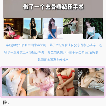
泰航拒绝20多名中国乘客登机
儿子举报身价上亿父亲说家已破碎
笔
试第一称被第二名花钱劝弃考
员工用代码17小时删光公司89TB数据
韩国宣布国家灾难状态
网友评论
：
□ 血管怎么突然就堵住了，这怎么预防啊。
□ 也别太武断地说人家表演，有些人确实不喜欢去医
院。