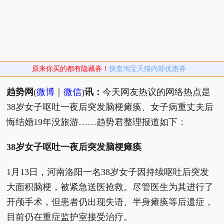
原来你买的都有隐藏券！
快查淘宝天猫内部优惠券
趋势网
(
微博
｜
微信
)
讯：
今天网友热议的网络热点是
38岁女子呕吐一夜后突发脑梗瘫痪、女子病重丈夫后
悔结婚19年没旅游……趋势君整理报道如下：
38岁女子呕吐一夜后突发脑梗瘫痪
1月13日，河南洛阳一名38岁女子因持续呕吐后突发
大面积脑梗，被紧急送医抢救。尽管医生为其进行了
开颅手术，但患者仍出现失语、半身瘫痪等后遗症，
目前仍在重症监护室接受治疗。