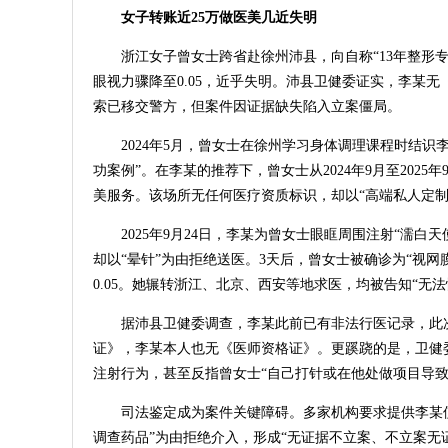
女子转账近25万做医美几近失明
浙江女子曾女士跨省赴徐州沛县，向自称“13年整形
眼视力骤降至0.05，近乎失明。沛县卫健委证实，李某
索已移交警方，但案件因证据缺失陷入立案僵局。
2024年5月，曾女士在徐州学习身体调理课程时结识
功案例”。在李某的推荐下，曾女士从2024年9月至202
美服务。该场所无任何医疗资质标识，却以“高端私人定制
2025年9月24日，李某为曾女士眼眶周围注射“濡
却以“晕针”为由拒绝送医。3天后，曾女士被确诊为“视网
0.05。她辗转浙江、北京、西安等地求医，均被告知“无法
据沛县卫健委调查，李某此前已有非法行医记录，此次
证》，李某本人也无《医师资格证》。更蹊跷的是，卫健
注射行为，甚至反指曾女士“自己打针或在他处做项目导致
司法鉴定成为案件关键障碍。多家机构要求提供李某
调查药品”为由拒绝介入，形成“无证据不立案、不立案无