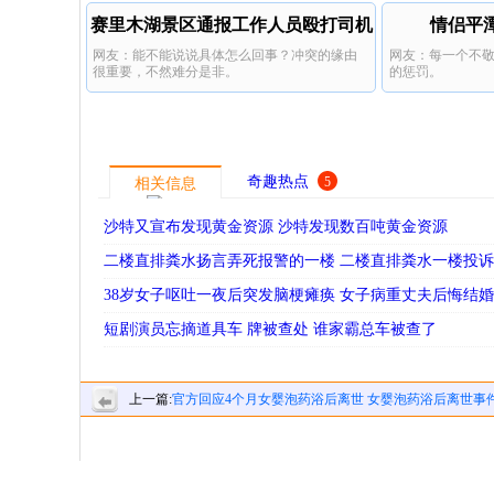
赛里木湖景区通报工作人员殴打司机
情侣平
网友：能不能说说具体怎么回事？冲突的缘由
网友：每一个不
很重要，不然难分是非。
的惩罚。
奇趣热点
5
相关信息
沙特又宣布发现黄金资源 沙特发现数百吨黄金资源
二楼直排粪水扬言弄死报警的一楼 二楼直排粪水一楼投
38岁女子呕吐一夜后突发脑梗瘫痪 女子病重丈夫后悔结婚
短剧演员忘摘道具车 牌被查处 谁家霸总车被查了
上一篇:
官方回应4个月女婴泡药浴后离世 女婴泡药浴后离世事
中