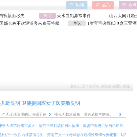
热闻
热瓜
热点
日出坠崖
香港大埔火灾
野人小孩事件
内裤颜面尽失
热点
天水血铅异常事件
山西大同订婚
巾盒三亚酒店索赔
特朗普泽连斯基吵架
吉林大爷救助
国部长称不欢迎游客来泰买特权
争议
1岁宝宝碰坏纸巾盒三亚酒
日出坠崖
香港大埔火灾
野人小孩事件
国部长争议发言
元 纸巾盒碰坏酒店索赔92
内裤颜面尽失
天水血铅异常事件
山西大同订婚
巾盒三亚酒店索赔
特朗普泽连斯基吵架
吉林大爷救助
版权归原作者所有 侵权敬请通知移除
美几近失明 卫健委回应女子医美致失明
一个无正规资质的江湖骗子在
曝光无数次乱象，没有从根本解决。
动刀的人难以理解。
目都不要做，一不小心就栓塞
每次都是因为有人找这些无牌无证的，
嫌疑人逃窜时伤害多人
情侣平潭翻墙拍日出坠崖
富婆带资进组给自己硬加
风险啊，何况整容。
然后出了事就开始说整个医美整形不
太难了，好大的代价。
一个无正规资质的江湖骗子在
行，风险多高多高。
曝光无数次乱象，没有从根本解决。
创优品一次性内裤颜面尽失
河南三支一扶考试存在规模性组织作弊犯罪
1岁