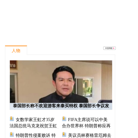
人物
泰国部长称不欢迎游客来泰买特权 泰国部长争议发
言
女数学家王虹才35岁
FIFA主席说可以中美
法国总统马克龙祝贺王虹
合办世界杯 特朗普称应再
次选择美国办世界杯
特朗普性侵案败诉 特
美议员林赛格雷厄姆去