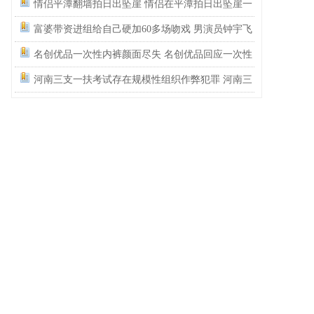
还记得碰瓷这个词的字面意思吗？
情侣平潭翻墙拍日出坠崖 情侣在平潭拍日出坠崖一
死一伤
富婆带资进组给自己硬加60多场吻戏 男演员钟宇飞
崩溃自曝遇富婆加吻戏
名创优品一次性内裤颜面尽失 名创优品回应一次性
内裤被吐槽质量差
河南三支一扶考试存在规模性组织作弊犯罪 河南三
支一扶考试按人头给分数