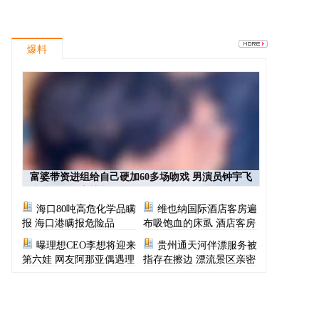
爆料
富婆带资进组给自己硬加60多场吻戏 男演员钟宇飞
崩溃自曝遇富婆加吻戏
海口80吨高危化学品瞒
维也纳国际酒店客房遍
报 海口港瞒报危险品
布吸饱血的床虱 酒店客房
有虫员工反怪顾客不查
曝理想CEO李想将迎来
贵州通天河伴漂服务被
第六娃 网友阿那亚偶遇理
指存在擦边 漂流景区亲密
想CEO一家
服务尺度按等级收费