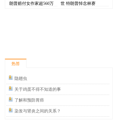
朗普赔付女作家超560万
世 特朗普悼念林赛
美元
热答
隐翅虫
关于鸡蛋不得不知道的事
了解和预防胃癌
染发与肾炎之间的关系？