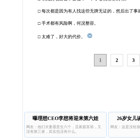
□ 每次都是因为有人找这些无牌无证的，然后出了
□ 手术都有风险啊，何况整容。
□ 太难了，好大的代价。
1
2
3
曝理想CEO李想将迎来第六娃
26岁女儿
网友：他们夫妻愿意生六个，且家庭富裕，又
网友：这是没给
没有第三者，其实也没有什么。