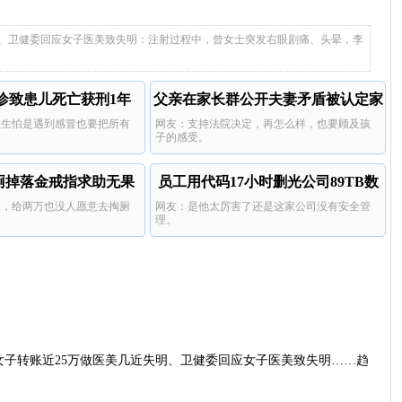
动刀的人难以理解。
目都不要做，一不小心就栓塞
每次都是因为有人找这些无牌无证的，
三亚酒店索赔924元
风险啊，何况整容。
然后出了事就开始说整个医美整形不
太难了，好大的代价。
明、卫健委回应女子医美致失明：注射过程中，曾女士突发右眼剧痛、头晕，李
行，风险多高多高。
诊致患儿死亡获刑1年
父亲在家长群公开夫妻矛盾被认定家
医生怕是遇到感冒也要把所有
网友：支持法院决定，再怎么样，也要顾及孩
暴
子的感受。
厕掉落金戒指求助无果
员工用代码17小时删光公司89TB数
天，给两万也没人愿意去掏厕
网友：是他太厉害了还是这家公司没有安全管
据
理。
女子转账近25万做医美几近失明、卫健委回应女子医美致失明……趋