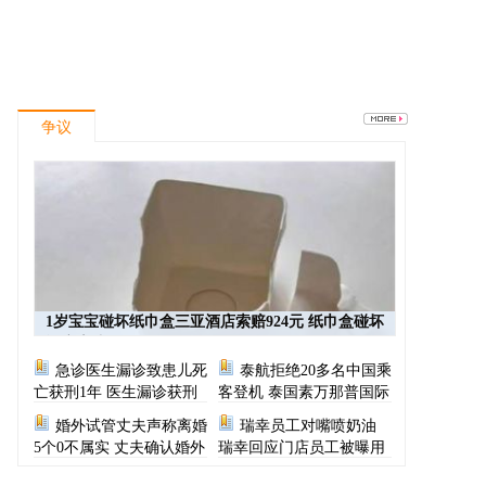
争议
1岁宝宝碰坏纸巾盒三亚酒店索赔924元 纸巾盒碰坏
酒店索赔924
急诊医生漏诊致患儿死
泰航拒绝20多名中国乘
亡获刑1年 医生漏诊获刑
客登机 泰国素万那普国际
机场致歉
婚外试管丈夫声称离婚
瑞幸员工对嘴喷奶油
5个0不属实 丈夫确认婚外
瑞幸回应门店员工被曝用
胚胎称早已叫停医院
奶油枪喂食