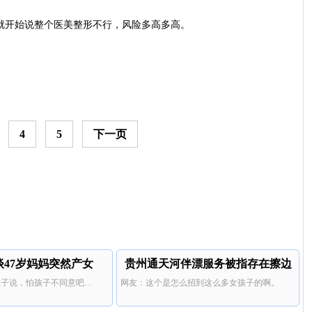
事就开始说整个医美整形不行，风险多高多高。
4
5
下一页
谈47岁妈妈突然产女
贵州通天河伴漂服务被指存在擦边
孩子说，怕孩子不同意吧…
网友：这个是怎么招到这么多女孩子的啊。