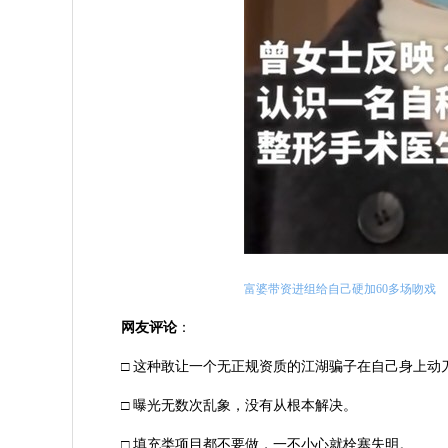
富婆带资进组给自己硬加60多场吻戏
网友评论
：
□ 这种敢让一个无正规资质的江湖骗子在自己身上动
□ 曝光无数次乱象，没有从根本解决。
□ 填充类项目都不要做，一不小心就栓塞失明。