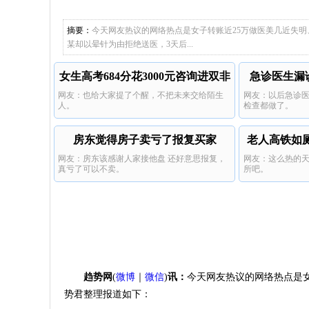
自己身上
填充类项
宝宝碰坏纸巾盒
失明。
手术都有
摘要：
今天网友热议的网络热点是女子转账近25万做医美几近失
某却以晕针为由拒绝送医，3天后...
女生高考684分花3000元咨询进双非
急诊医生漏
网友：也给大家提了个醒，不把未来交给陌生
网友：以后急诊
人。
检查都做了。
房东觉得房子卖亏了报复买家
老人高铁如
网友：房东该感谢人家接他盘 还好意思报复，
网友：这么热的
真亏了可以不卖。
所吧。
趋势网
(
微博
｜
微信
)
讯：
今天网友热议的网络热点是
势君整理报道如下：