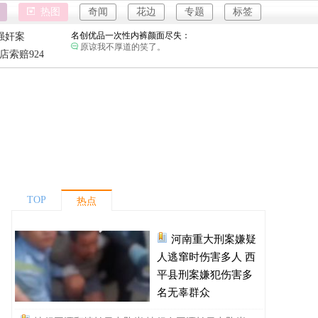
富婆带资进组给自己硬加60多场吻戏：
热图
奇闻
花边
专题
标签
钱难赚屎难吃啊。
名创优品一次性内裤颜面尽失：
强奸案
原谅我不厚道的笑了。
重庆游客
店索赔924
4
河南三支一扶考试存在规模性组织作弊犯罪：
强奸案
进入全球经济寒冬期了，为了经济不管是什么群
体都拼命搞钱了。
重庆游客
1岁宝宝碰坏纸巾盒三亚酒店索赔924元：
还记得碰瓷这个词的字面意思吗？
河南重大刑案嫌疑人逃窜时伤害多人：
不要扯什么压迫，真正压迫会在逃亡中伤及其他
无辜的人？
情侣平潭翻墙拍日出坠崖：
每一个不敬畏自然的人，都受到了自然的惩罚。
TOP
热点
富婆带资进组给自己硬加60多场吻戏：
钱难赚屎难吃啊。
河南重大刑案嫌疑
名创优品一次性内裤颜面尽失：
原谅我不厚道的笑了。
人逃窜时伤害多人 西
河南三支一扶考试存在规模性组织作弊犯罪：
平县刑案嫌犯伤害多
进入全球经济寒冬期了，为了经济不管是什么群
名无辜群众
体都拼命搞钱了。
1岁宝宝碰坏纸巾盒三亚酒店索赔924元：