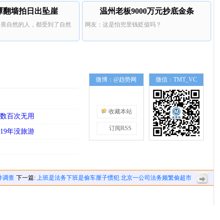
潭翻墙拍日出坠崖
温州老板9000万元抄底金条
敬畏自然的人，都受到了自然
网友：这是怕兜里钱贬值吗？
微博：@趋势网
微信：TMT_VC
收藏本站
诉数百次无用
订阅RSS
19年没旅游
件调查
下一篇:
上班是法务下班是偷车厘子惯犯 北京一公司法务频繁偷超市
车厘子