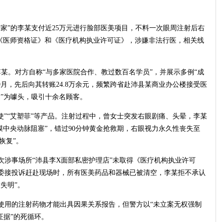
专家”的李某支付近25万元进行脸部医美项目，不料一次眼周注射后右
无《医师资格证》和《医疗机构执业许可证》，涉嫌非法行医，相关线
李某。对方自称“与多家医院合作、教过数百名学员”，并展示多例“成
5年9月，先后向其转账24.8万余元，频繁跨省赴沛县某商业办公楼接受医
”为噱头，吸引十余名顾客。
白天使”“艾塑菲”等产品。注射过程中，曾女士突发右眼剧痛、头晕，李某
膜中央动脉阻塞”，错过90分钟黄金抢救期，右眼视力永久性丧失至
恢复”。
涉事场所“沛县李X面部私密护理店”未取得《医疗机构执业许可
委接投诉赶赴现场时，所有医美药品和器械已被清空，李某拒不承认
失明”。
使用的注射药物才能出具因果关系报告，但警方以“未立案无权强制
证据”的死循环。