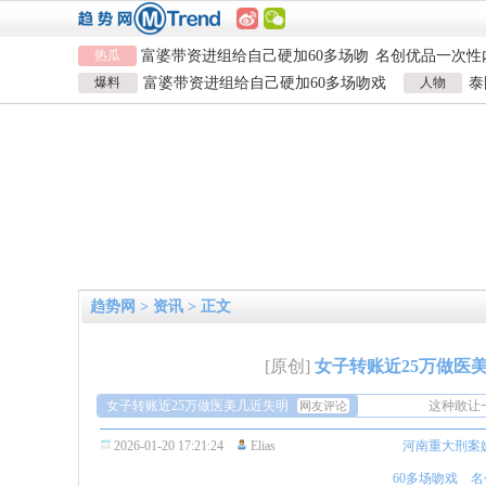
河南重大刑案嫌疑人逃窜时伤害多
情侣平潭翻墙拍
热瓜
人
富婆带资进组给自己硬加60多场吻
名创优品一次性
戏
河南三支一扶考试存在规模性组织
1岁宝宝碰坏纸
爆料
富婆带资进组给自己硬加60多场吻戏
人物
泰
作弊犯罪
河南重大刑案嫌疑人逃窜时伤害多
924元
情侣平潭翻墙拍
男演员钟宇飞崩溃自曝遇富婆加吻戏
泰
人
富婆带资进组给自己硬加60多场吻
名创优品一次性
戏
河南三支一扶考试存在规模性组织
1岁宝宝碰坏纸
作弊犯罪
924元
趋势网
>
资讯
> 正文
[原创]
女子转账近25万做医
女子转账近25万做医美几近失明
这种敢让
网友评论
自己身上
填充类项
2026-01-20 17:21:24
Elias
河南重大刑案
失明。
手术都有
这种敢让
60多场吻戏
名