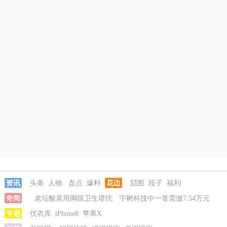
资讯
头条
人物
盘点
爆料
花边
囧图
段子
福利
奇闻
老坛酸菜用脚踩卫生堪忧
宇树科技中一签需缴7.54万元
河南重大刑案嫌疑人逃窜时伤害多人
专题
优衣库
iPhone8
苹果X
情侣平潭翻墙拍日出坠崖
富