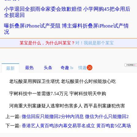
小学退回全损雨伞家委会致歉赔偿 小学网购45把伞用后
全损退回
曝折叠屏iPhone试产受阻 博主爆料折叠屏iPhone试产情
况
某宝是什么，为什么叫某宝？
对！我就是那个某宝
最热
头条
奇趣
情趣
20
最新
老坛酸菜用脚踩卫生堪忧 老坛酸菜什么时候能放心吃
宇树科技中一签需缴7.54万元 宇树科技明天申购
河南重大刑案嫌疑人逃窜时伤害多人 西平县刑案嫌犯伤害
上一篇:
微信回应只能撤回2分钟内消息 微信为什么只能撤回2
多名无辜群众
分钟内消息
下一篇:
香港艺人黄百鸣涉内幕交易罪名成立 黄百鸣套5亿离场