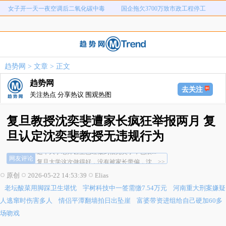
老坛酸菜用脚踩卫生堪忧
宇树科技中一签需缴7.54万元
河南重大刑案嫌疑人逃窜时伤害多人
情侣平潭翻墙拍日出坠崖
富婆带资进组给自己硬加60多场吻戏
名创优品一次性内裤颜面尽失
河南三支一扶考试存在规模性组织作
1岁宝宝碰坏纸巾盒三亚酒店索赔924
趋势网
>
文章
> 正文
女子开一天一夜空调后二氧化碳中毒
国企拖欠3700万致市政工程停工
弊犯罪
元
趋势网
去关注
关注热点 分享热议 围观热图
复旦教授沈奕斐遭家长疯狂举报两月 复
旦认定沈奕斐教授无违规行为
这个大学老师甚至已经做到很完美了，也依... >>
网友评论
复旦大学这次做得好，没有被家长带偏，沈... >>
这孩子父母才是霸凌孩子最大的那个... >>
原创
2026-05-22 14:53:39
Elias
这个大学老师甚至已经做到很完美了，也依... >>
老坛酸菜用脚踩卫生堪忧
宇树科技中一签需缴7.54万元
河南重大刑案嫌疑
复旦大学这次做得好，没有被家长带偏，沈... >>
这孩子父母才是霸凌孩子最大的那个... >>
人逃窜时伤害多人
情侣平潭翻墙拍日出坠崖
富婆带资进组给自己硬加60多
场吻戏