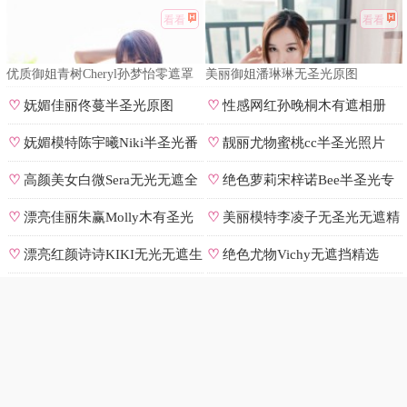
看看
看看
优质御姐青树Cheryl孙梦怡零遮罩
美丽御姐潘琳琳无圣光原图
私拍
♡
妩媚佳丽佟蔓半圣光原图
♡
性感网红孙晚桐木有遮相册
♡
妩媚模特陈宇曦Niki半圣光番
♡
靓丽尤物蜜桃cc半圣光照片
号
♡
高颜美女白微Sera无光无遮全
♡
绝色萝莉宋梓诺Bee半圣光专
集
辑
♡
漂亮佳丽朱赢Molly木有圣光
♡
美丽模特李凌子无圣光无遮精
原图
选
♡
漂亮红颜诗诗KIKI无光无遮生
♡
绝色尤物Vichy无遮挡精选
图