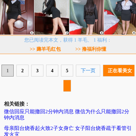
您已阅读完本文，获得 1 羊毛、 1 福利：
>> 薅羊毛红包
>> 撸福利你懂
1
2
3
4
5
下一页
正在看美女
相关链接：
微信回应只能撤回2分钟内消息 微信为什么只能撤回2分
钟内消息
母亲阳台烧香起火致2子女身亡 女子阳台烧香疏于看管引
发火灾