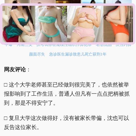
河南重大刑案嫌疑人逃窜时伤害多人
女子开一天一夜空调后二氧化碳
中毒
河南三支一扶考试存在规模性组织作弊犯罪
名创优品一次性内裤
颜面尽失
急诊医生漏诊致患儿死亡获刑1年
网友评论
：
□ 这个大学老师甚至已经做到很完美了，也依然被举
报影响到了工作生活，普通人但凡有一点点把柄被抓
到，那是不得安宁了。
□ 复旦大学这次做得好，没有被家长带偏，沈也可以
反告这位家长。