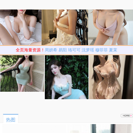
全页海量资源！
周妍希
易阳
珞可可
沈梦瑶
穆菲菲
夏茉
热图