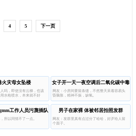
4
5
下一页
港火灾母女坠楼
女子开一天一夜空调后二氧化碳中毒
救人吗，即使没有云梯，也该
网友：小房间要留条缝，不然整天呆着容易头
…用水枪喷水，本来就不好
昏脑胀，精神不振，缺氧。
女坚持着等待救援，可等来了
的太惨了。
gmm工作人员污蔑插队
男子在家裸 体被邻居拍照发群
解，所以同情不了一点。
网友：发群里真有点过分了哈哈，好歹给人留
个面子。