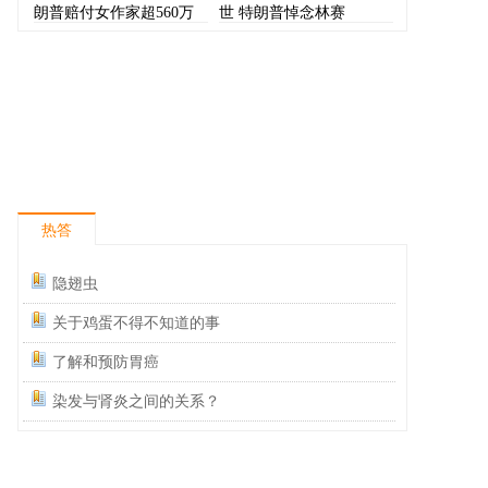
朗普赔付女作家超560万
世 特朗普悼念林赛
美元
热答
隐翅虫
关于鸡蛋不得不知道的事
了解和预防胃癌
染发与肾炎之间的关系？