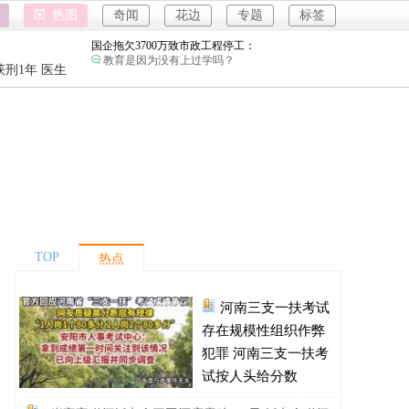
女子开一天一夜空调后二氧化碳中毒：
热图
奇闻
花边
专题
标签
小房间要留条缝，不然整天呆着容易头昏脑胀，
精神不振，缺氧。
国企拖欠3700万致市政工程停工：
教育是因为没有上过学吗？
强奸案
刑1年 医生
重庆游客
26岁女儿谈47岁妈妈突然产女：
这是没给孩子说，怕孩子不同意吧…
强奸案
儿子举报身价上亿父亲说家已破碎：
重庆游客
民政局没有通网吗？为什么这么多假结婚证？
河南三支一扶考试存在规模性组织作弊犯罪：
进入全球经济寒冬期了，为了经济不管是什么群
体都拼命搞钱了。
1岁宝宝碰坏纸巾盒三亚酒店索赔924元：
还记得碰瓷这个词的字面意思吗？
TOP
热点
女子开一天一夜空调后二氧化碳中毒：
小房间要留条缝，不然整天呆着容易头昏脑胀，
精神不振，缺氧。
河南三支一扶考试
国企拖欠3700万致市政工程停工：
教育是因为没有上过学吗？
存在规模性组织作弊
26岁女儿谈47岁妈妈突然产女：
犯罪 河南三支一扶考
这是没给孩子说，怕孩子不同意吧…
试按人头给分数
儿子举报身价上亿父亲说家已破碎：