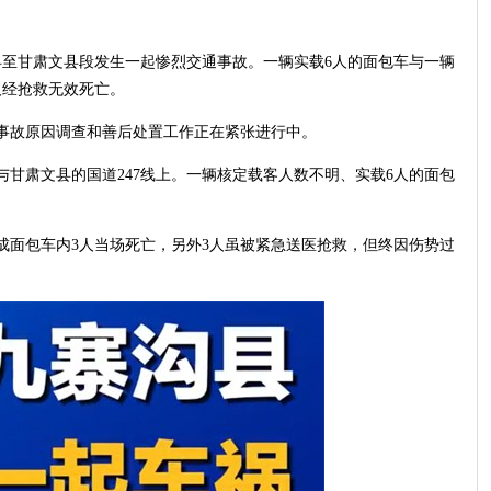
沟县至甘肃文县段发生一起惨烈交通事故。一辆实载6人的面包车与一辆
人经抢救无效死亡。
事故原因调查和善后处置工作正在紧张进行中。
与甘肃文县的国道247线上。一辆核定载客人数不明、实载6人的面包
成面包车内3人当场死亡，另外3人虽被紧急送医抢救，但终因伤势过