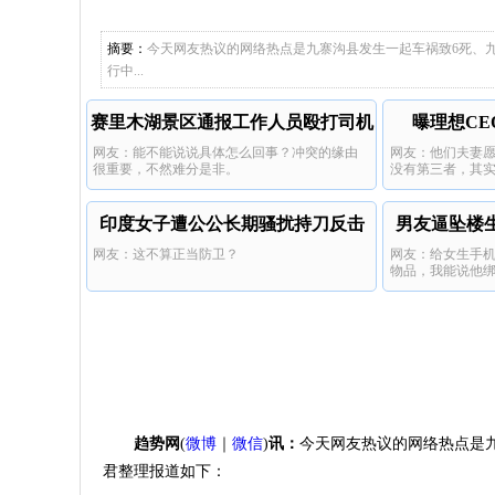
车，一路
产女
儿子举报
不要超车
摘要：
今天网友热议的网络热点是九寨沟县发生一起车祸致6死、
行中...
赛里木湖景区通报工作人员殴打司机
曝理想C
网友：能不能说说具体怎么回事？冲突的缘由
网友：他们夫妻
很重要，不然难分是非。
没有第三者，其
印度女子遭公公长期骚扰持刀反击
男友逼坠楼
网友：这不算正当防卫？
网友：给女生手机
物品，我能说他
趋势网
(
微博
｜
微信
)
讯：
今天网友热议的网络热点是
君整理报道如下：