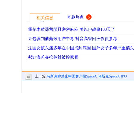
奇趣热点
5
相关信息
霍尔木兹滞留船只密密麻麻 美以伊战事100天了
豆包误判蘑菇致用户中毒 抖音高管回应仅供参考
法国女孩头痛多年在中国找到病因 国外女子多年严重偏
邦迪海滩夺枪英雄被控家暴
上一篇:
马斯克称禁止中国客户投SpaceX 马斯克SpaceX IPO