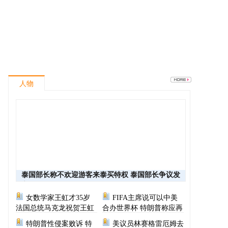
人物
泰国部长称不欢迎游客来泰买特权 泰国部长争议发
言
女数学家王虹才35岁
FIFA主席说可以中美
法国总统马克龙祝贺王虹
合办世界杯 特朗普称应再
次选择美国办世界杯
特朗普性侵案败诉 特
美议员林赛格雷厄姆去