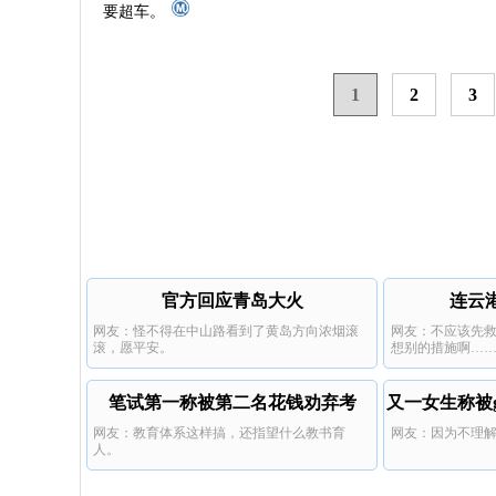
要超车。
1
2
3
官方回应青岛大火
连云
网友：怪不得在中山路看到了黄岛方向浓烟滚
网友：不应该先
滚，愿平安。
想别的措施啊…
站，更滑了，母
这样的结果，真
笔试第一称被第二名花钱劝弃考
又一女生称被
网友：教育体系这样搞，还指望什么教书育
网友：因为不理
人。