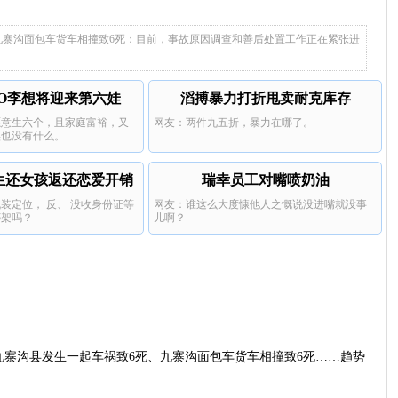
上我们全车人都在劝司机千万
身价上亿父亲说家已破碎
。
九寨沟面包车货车相撞致6死：目前，事故原因调查和善后处置工作正在紧张进
EO李想将迎来第六娃
滔搏暴力打折甩卖耐克库存
愿意生六个，且家庭富裕，又
网友：两件九五折，暴力在哪了。
实也没有什么。
生还女孩返还恋爱开销
瑞幸员工对嘴喷奶油
装定位， 反、 没收身份证等
网友：谁这么大度慷他人之慨说没进嘴就没事
绑架吗？
儿啊？
九寨沟县发生一起车祸致6死、九寨沟面包车货车相撞致6死……趋势