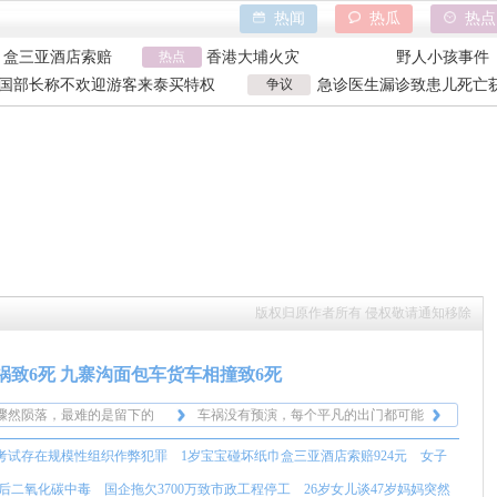
热闻
热瓜
热点
巾盒三亚酒店索赔
热点
香港大埔火灾
野人小孩事件
万致市政工程停工
天水血铅异常事件
山西大同订婚
国部长称不欢迎游客来泰买特权
争议
急诊医生漏诊致患儿死亡获
亿父亲说家已破碎
特朗普泽连斯基吵架
吉林大爷救助
国部长争议发言
漏诊获刑
巾盒三亚酒店索赔
香港大埔火灾
野人小孩事件
万致市政工程停工
天水血铅异常事件
山西大同订婚
亿父亲说家已破碎
特朗普泽连斯基吵架
吉林大爷救助
版权归原作者所有 侵权敬请通知移除
骤然陨落，最难的是留下的
车祸没有预演，每个平凡的出门都可能
一秒，行路平安十分，愿大家
是最后一次挥手。
看到这样的消息真的好心痛啊，逝者安
致6死 九寨沟面包车货车相撞致6死
，一路顺遂。
寨沟旅游，正好是营运私家车
息。
之后，回的时候和其他游客拼
骤然陨落，最难的是留下的
车祸没有预演，每个平凡的出门都可能
上我们全车人都在劝司机千万
一秒，行路平安十分，愿大家
是最后一次挥手。
看到这样的消息真的好心痛啊，逝者安
考试存在规模性组织作弊犯罪
1岁宝宝碰坏纸巾盒三亚酒店索赔924元
女子
。
，一路顺遂。
寨沟旅游，正好是营运私家车
息。
之后，回的时候和其他游客拼
后二氧化碳中毒
国企拖欠3700万致市政工程停工
26岁女儿谈47岁妈妈突然