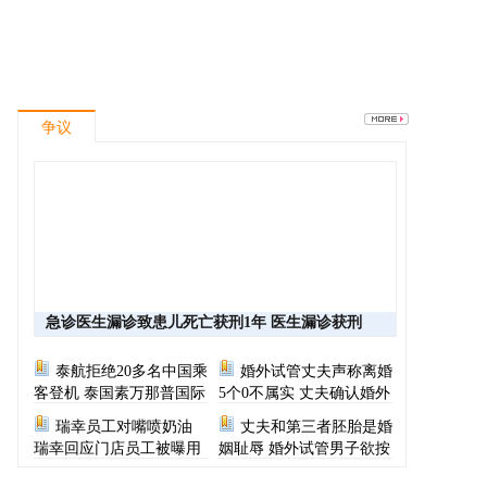
争议
急诊医生漏诊致患儿死亡获刑1年 医生漏诊获刑
泰航拒绝20多名中国乘
婚外试管丈夫声称离婚
客登机 泰国素万那普国际
5个0不属实 丈夫确认婚外
机场致歉
胚胎称早已叫停医院
瑞幸员工对嘴喷奶油
丈夫和第三者胚胎是婚
瑞幸回应门店员工被曝用
姻耻辱 婚外试管男子欲按
奶油枪喂食
月支付财产给原配