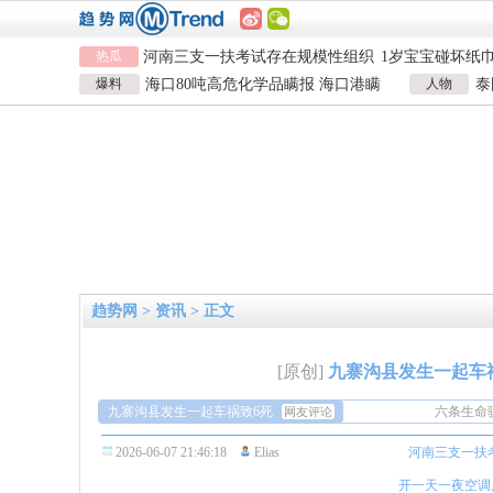
热瓜
河南三支一扶考试存在规模性组织
1岁宝宝碰坏纸
作弊犯罪
女子开一天一夜空调后二氧化碳中
924元
国企拖欠3700
爆料
海口80吨高危化学品瞒报 海口港瞒
人物
泰
毒
26岁女儿谈47岁妈妈突然产女
儿子举报身价上
报危险品
泰
河南三支一扶考试存在规模性组织
1岁宝宝碰坏纸
作弊犯罪
女子开一天一夜空调后二氧化碳中
924元
国企拖欠3700
毒
26岁女儿谈47岁妈妈突然产女
儿子举报身价上
趋势网
>
资讯
> 正文
六条生命
人。
开车不抢
[原创]
九寨沟县发生一起车祸
出入平安
上次去九
九寨沟县发生一起车祸致6死
车祸事件
六条生命
网友评论
车，一路
人。
开车不抢
2026-06-07 21:46:18
Elias
河南三支一扶
不要超车
出入平安
上次去九
车祸事件
开一天一夜空调