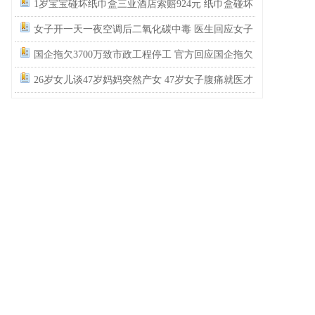
民政局没有通网吗？为什么这么多假结婚证？
1岁宝宝碰坏纸巾盒三亚酒店索赔924元 纸巾盒碰坏
酒店索赔924
女子开一天一夜空调后二氧化碳中毒 医生回应女子
吹空调中毒
国企拖欠3700万致市政工程停工 官方回应国企拖欠
3700万工程款
26岁女儿谈47岁妈妈突然产女 47岁女子腹痛就医才
知怀孕