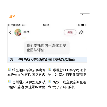
爆料
海口80吨高危化学品瞒报 海口港瞒报危险品
维也纳国际酒店客房遍
曝理想CEO李想将迎来
布吸饱血的床虱 酒店客房
第六娃 网友阿那亚偶遇理
有虫员工反怪顾客不查
想CEO一家
贵州通天河伴漂服务被
衡水市成立联合调查组
指存在擦边 漂流景区亲密
查2元侵吞8亿股权
服务尺度按等级收费