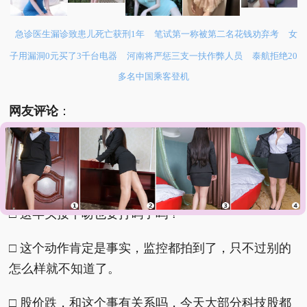
急诊医生漏诊致患儿死亡获刑1年
笔试第一称被第二名花钱劝弃考
女
子用漏洞0元买了3千台电器
河南将严惩三支一扶作弊人员
泰航拒绝20
多名中国乘客登机
网友评论
：
□ 天天研究行情，忘了研究奸情。
□ 董事长不知道电梯里有监控？
□ 这年头接个吻也要打码了吗？
□ 这个动作肯定是事实，监控都拍到了，只不过别的
怎么样就不知道了。
□ 股价跌，和这个事有关系吗，今天大部分科技股都