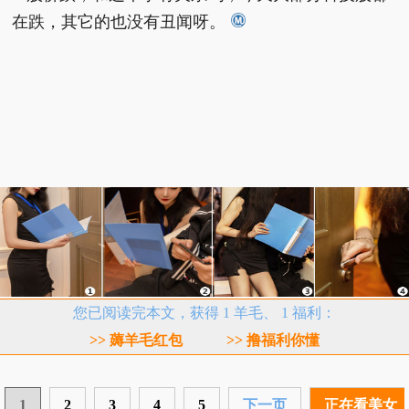
在跌，其它的也没有丑闻呀。
您已阅读完本文，获得 1 羊毛、 1 福利：
>> 薅羊毛红包
>> 撸福利你懂
1
2
3
4
5
下一页
正在看美女