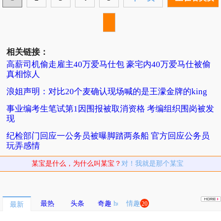
相关链接：
高薪司机偷走雇主40万爱马仕包 豪宅内40万爱马仕被偷
真相惊人
浪姐声明：对比20个麦确认现场喊的是王濛金牌的king
事业编考生笔试第1因围报被取消资格 考编组织围岗被发
现
纪检部门回应一公务员被曝脚踏两条船 官方回应公务员
玩弄感情
某宝是什么，为什么叫某宝？
对！我就是那个某宝
最热
头条
奇趣
情趣
20
最新