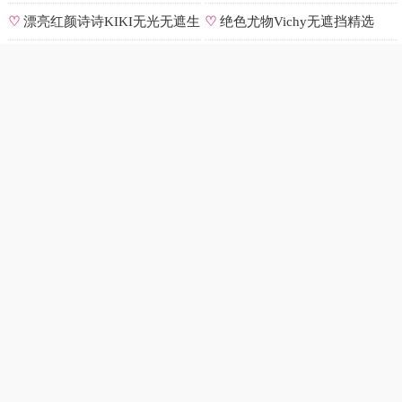
原图
选
♡
漂亮红颜诗诗KIKI无光无遮生
♡
绝色尤物Vichy无遮挡精选
图