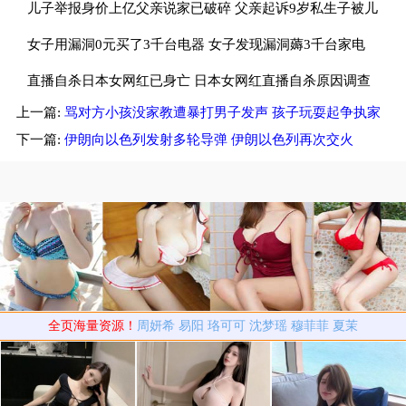
儿子举报身价上亿父亲说家已破碎 父亲起诉9岁私生子被儿
子斥畜生不如
女子用漏洞0元买了3千台电器 女子发现漏洞薅3千台家电
租仓库存放
直播自杀日本女网红已身亡 日本女网红直播自杀原因调查
上一篇:
骂对方小孩没家教遭暴打男子发声 孩子玩耍起争执家
中
长遭殴打进ICU
下一篇:
伊朗向以色列发射多轮导弹 伊朗以色列再次交火
全页海量资源！
周妍希
易阳
珞可可
沈梦瑶
穆菲菲
夏茉