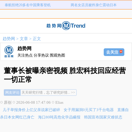
泰航拒绝20多名中国乘客登机
两名女店员被炸身亡震动日本
儿子举报身价上亿父亲说家已破碎
女子用漏洞0元买了3千台电器
直播自杀日本女网红已身亡
海口80吨高危化学品瞒报
韩国宣布国家灾难状态
员工用代码17小时删光公司89TB数据
趋势网
>
文章
> 正文
急诊医生漏诊致患儿死亡获刑1年
笔试第一称被第二名花钱劝弃考
趋势网
泰航拒绝20多名中国乘客登机
两名女店员被炸身亡震动日本
去关注
关注热点 分享热议 围观热图
董事长被曝亲密视频 胜宏科技回应经营
一切正常
网友评论
天天研究行情，忘了研究奸情... >>
董事长不知道电梯里有监控？... >>
原创
2026-06-08 17:47:06
Elias
这年头接个吻也要打码了吗？... >>
儿子举报身价上亿父亲说家已破碎
女子用漏洞0元买了3千台电器
直播自
天天研究行情，忘了研究奸情... >>
董事长不知道电梯里有监控？... >>
杀日本女网红已身亡
海口80吨高危化学品瞒报
韩国宣布国家灾难状态
这年头接个吻也要打码了吗？... >>