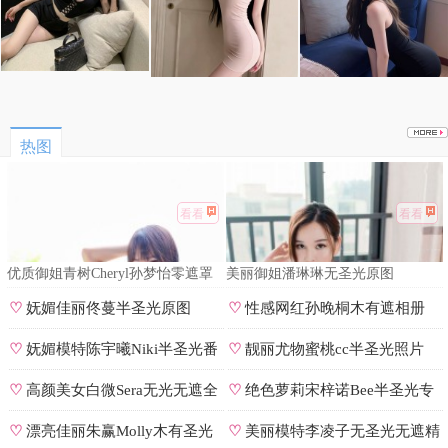
热图
看看
看看
优质御姐青树Cheryl孙梦怡零遮罩
美丽御姐潘琳琳无圣光原图
私拍
♡
妩媚佳丽佟蔓半圣光原图
♡
性感网红孙晚桐木有遮相册
♡
妩媚模特陈宇曦Niki半圣光番
♡
靓丽尤物蜜桃cc半圣光照片
号
♡
高颜美女白微Sera无光无遮全
♡
绝色萝莉宋梓诺Bee半圣光专
集
辑
♡
漂亮佳丽朱赢Molly木有圣光
♡
美丽模特李凌子无圣光无遮精