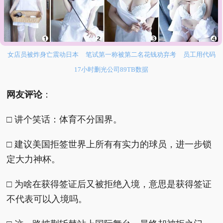
9岁女孩性早熟骨骼已接近闭合
泰航拒绝20多名中国乘客登机
两名
女店员被炸身亡震动日本
笔试第一称被第二名花钱劝弃考
员工用代码
17小时删光公司89TB数据
网友评论
：
□ 讲个笑话：体育不分国界。
□ 建议美国拒签世界上所有有实力的球员，进一步锁
定大力神杯。
□ 为啥在获得签证后又被拒绝入境，意思是获得签证
不代表可以入境吗。