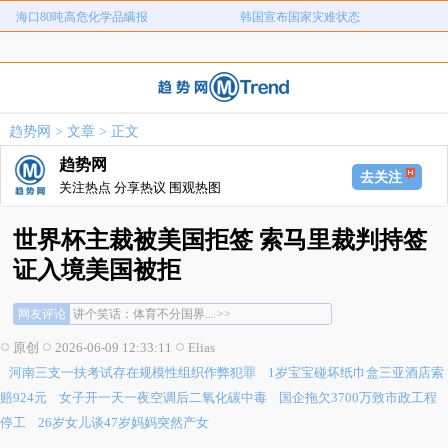
海口80吨高危化学品瞒报
韩国宣布国家灾难状态
河南三支一扶考试存在规模性组织作
1岁宝宝碰坏纸巾盒三亚酒店索赔924
女子开一天一夜空调后二氧化碳中毒
国企拖欠3700万致市政工程停工
弊犯罪
元
26岁女儿谈47岁妈妈突然产女
儿子举报身价上亿父亲说家已破碎
趋势网
>
文章
> 正文
女子用漏洞0元买了3千台电器
直播自杀日本女网红已身亡
趋势网
海口80吨高危化学品瞒报
韩国宣布国家灾难状态
去关注
关注热点 分享热议 围观热图
世界杯主裁被美国拒签 索马里裁判持签
证入境美国被拒
讲个笑话：体育不分国界... >>
网友评论
建议美国拒签世界上所有有实力的球员，进... >>
原创
2026-06-09 12:33:11
Elias
为啥在获得签证后又被拒绝入境，意思是获... >>
讲个笑话：体育不分国界... >>
河南三支一扶考试存在规模性组织作弊犯罪
1岁宝宝碰坏纸巾盒三亚酒店索
建议美国拒签世界上所有有实力的球员，进... >>
赔924元
女子开一天一夜空调后二氧化碳中毒
国企拖欠3700万致市政工程
为啥在获得签证后又被拒绝入境，意思是获... >>
停工
26岁女儿谈47岁妈妈突然产女