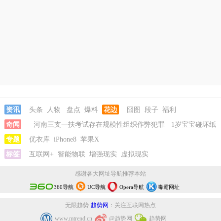
资讯
头条
人物
盘点
爆料
花边
囧图
段子
福利
奇闻
河南三支一扶考试存在规模性组织作弊犯罪
1岁宝宝碰坏纸
巾盒三亚酒店索赔924元
专题
优衣库
iPhone8
苹果X
女子开一天一夜空调后二氧化碳中毒
国企
拖欠3700万致市政工程停工
标签
互联网+
智能物联
增强现实
26岁女儿谈47岁妈妈突然产女
虚拟现实
河南三
支一扶考试存在规模性组织作弊犯罪
1岁宝宝碰坏纸巾盒三亚酒店索
感谢各大网址导航推荐本站
赔924元
360导航
UC导航
Opera导航
毒霸网址
无限趋势·
趋势网
：关注互联网热点
www.mtrend.cn
@趋势网
趋势网