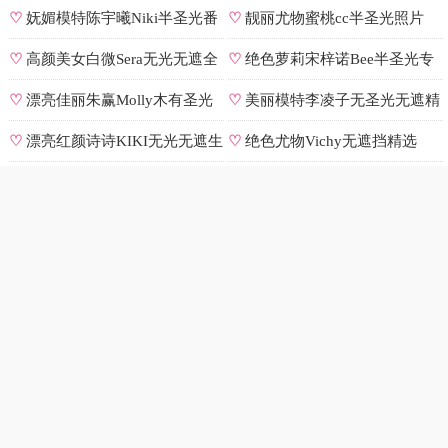
♡
妩媚模特陈宇曦Niki半圣光番
♡
靓丽尤物蜜桃cc半圣光照片
号
♡
高颜美女白微Sera无光无遮全
♡
绝色萝莉宋梓诺Bee半圣光专
集
辑
♡
漂亮佳丽朱赢Molly木有圣光
♡
美丽模特李凌子无圣光无遮精
原图
选
♡
漂亮红颜诗诗KIKI无光无遮生
♡
绝色尤物Vichy无遮挡精选
图