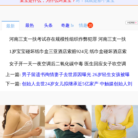
某宝是什么，为什么叫某宝？
对！我就是那个某宝
最热
头条
奇趣
情趣
20
最新
河南三支一扶考试存在规模性组织作弊犯罪 河南三支一扶
考试按人头给分数
1岁宝宝碰坏纸巾盒三亚酒店索赔924元 纸巾盒碰坏酒店索
赔924
女子开一天一夜空调后二氧化碳中毒 医生回应女子吹空调
上一篇:
男子留遗书殉情妻子去世原因曝光 26岁轻生女孩被曝
中毒
年幼时遭亲戚性侵
下一篇:
创始人去世24岁女儿拟继承近5亿家产 中触媒创始人刘
颐静去世