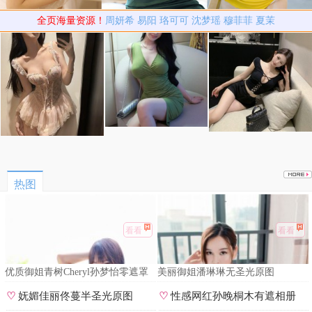
全页海量资源！
周妍希
易阳
珞可可
沈梦瑶
穆菲菲
夏茉
热图
看看
看看
优质御姐青树Cheryl孙梦怡零遮罩
美丽御姐潘琳琳无圣光原图
私拍
♡
妩媚佳丽佟蔓半圣光原图
♡
性感网红孙晚桐木有遮相册