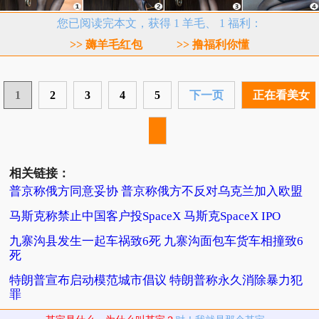
您已阅读完本文，获得 1 羊毛、 1 福利：
>> 薅羊毛红包
>> 撸福利你懂
1
2
3
4
5
下一页
正在看美女
相关链接：
普京称俄方同意妥协 普京称俄方不反对乌克兰加入欧盟
马斯克称禁止中国客户投SpaceX 马斯克SpaceX IPO
九寨沟县发生一起车祸致6死 九寨沟面包车货车相撞致6
死
特朗普宣布启动模范城市倡议 特朗普称永久消除暴力犯
罪