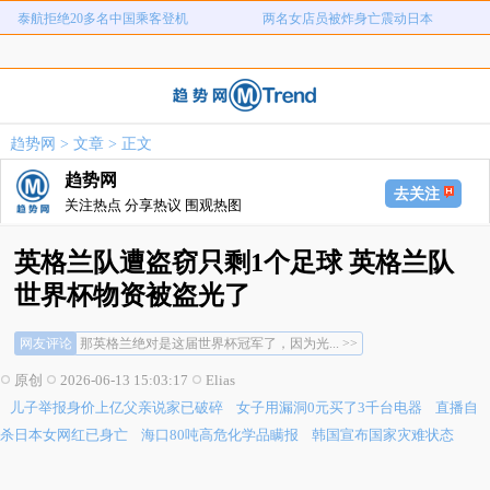
泰航拒绝20多名中国乘客登机
两名女店员被炸身亡震动日本
儿子举报身价上亿父亲说家已破碎
女子用漏洞0元买了3千台电器
直播自杀日本女网红已身亡
海口80吨高危化学品瞒报
韩国宣布国家灾难状态
员工用代码17小时删光公司89TB数据
趋势网
>
文章
> 正文
急诊医生漏诊致患儿死亡获刑1年
笔试第一称被第二名花钱劝弃考
趋势网
泰航拒绝20多名中国乘客登机
两名女店员被炸身亡震动日本
去关注
关注热点 分享热议 围观热图
英格兰队遭盗窃只剩1个足球 英格兰队
世界杯物资被盗光了
网友评论
那英格兰绝对是这届世界杯冠军了，因为光... >>
只剩一个足球...我绷不住了，盗窃应该... >>
原创
2026-06-13 15:03:17
Elias
善心发现留一个足球给他们训练，也可能是... >>
儿子举报身价上亿父亲说家已破碎
女子用漏洞0元买了3千台电器
直播自
那英格兰绝对是这届世界杯冠军了，因为光... >>
只剩一个足球...我绷不住了，盗窃应该... >>
杀日本女网红已身亡
海口80吨高危化学品瞒报
韩国宣布国家灾难状态
善心发现留一个足球给他们训练，也可能是... >>