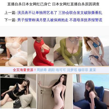
租仓库存放
直播自杀日本女网红已身亡 日本女网红直播自杀原因调查
上一篇:
演员表不让单独用艺名了 三协会联合发文破除撕番乱
中
象
下一篇:
男子报警称满月婴儿被保姆抱走 不愿母亲抚养报警谎
称孩子被抱走
全页海量资源！
周妍希
易阳
珞可可
沈梦瑶
穆菲菲
夏茉