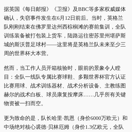
据英国《每日邮报》《卫报》及BBC等多家权威媒体
确认，失窃事件发生在6月12日前后。当时，英格兰
队刚刚结束在佛罗里达州西棕榈滩的赛前集训，全队
训练装备被打包装上货车，陆路运往密苏里州堪萨斯
城的斯沃普足球村——这里将是英格兰队未来至少三
周的世界杯大本营。
然而，当工作人员开箱核验时，眼前的景象令人瞠
目：全队一线队专属比赛球鞋、多颗世界杯官方认证
比赛用球、战术训练器材、战术分析设备、主教练图
赫尔的战术白板、球员康复按摩床……几乎所有关键
物资被一扫而空。
更为致命的是，队长哈里·凯恩（身价6000万欧元）和
中场绝对核心裘德·贝林厄姆（身价1.3亿欧元，全队