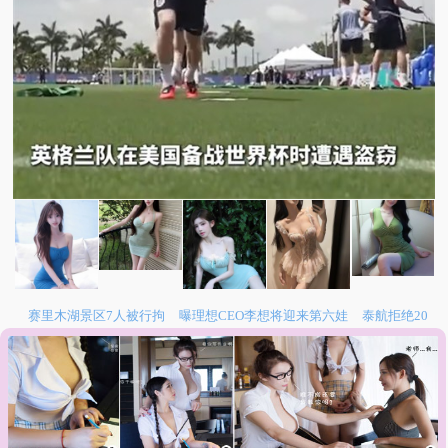
赛里木湖景区7人被行拘
曝理想CEO李想将迎来第六娃
泰航拒绝20
多名中国乘客登机
银鹭回应万元赔偿转账备注顾客敲诈
笔试第一称被
第二名花钱劝弃考
网友评论
：