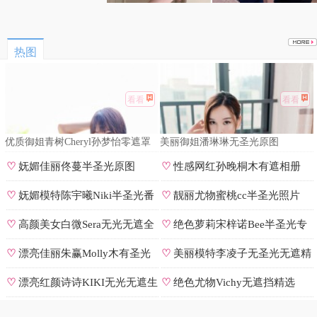
热图
看看
看看
优质御姐青树Cheryl孙梦怡零遮罩
美丽御姐潘琳琳无圣光原图
私拍
♡
妩媚佳丽佟蔓半圣光原图
♡
性感网红孙晚桐木有遮相册
♡
妩媚模特陈宇曦Niki半圣光番
♡
靓丽尤物蜜桃cc半圣光照片
号
♡
高颜美女白微Sera无光无遮全
♡
绝色萝莉宋梓诺Bee半圣光专
集
辑
♡
漂亮佳丽朱赢Molly木有圣光
♡
美丽模特李凌子无圣光无遮精
原图
选
♡
漂亮红颜诗诗KIKI无光无遮生
♡
绝色尤物Vichy无遮挡精选
图