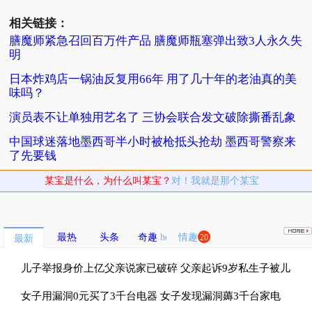
相关链接：
膳魔师紧急召回百万件产品 膳魔师瓶塞弹出致3人永久失
明
日本炸鸡店一锅油反复用66年 用了几十年的老油真的美
味吗？
演员表不让单独用艺名了 三协会联合发文破除撕番乱象
中国球迷落地墨西哥半小时被枪抵头抢劫 墨西哥警察来
了先要钱
某宝是什么，为什么叫某宝？
对！我就是那个某宝
最热
头条
奇趣
情趣
20
最新
儿子举报身价上亿父亲说家已破碎 父亲起诉9岁私生子被儿
子斥畜生不如
女子用漏洞0元买了3千台电器 女子发现漏洞薅3千台家电