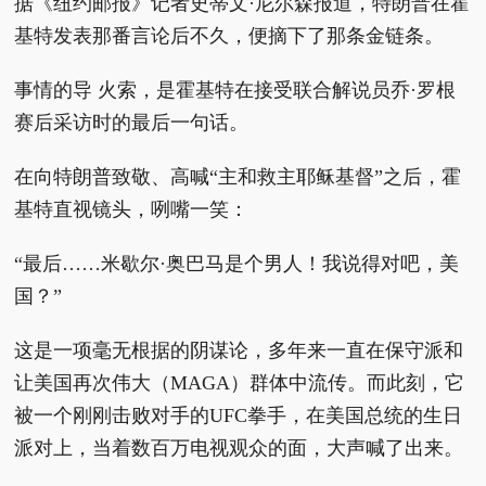
据《纽约邮报》记者史蒂文·尼尔森报道，特朗普在霍
基特发表那番言论后不久，便摘下了那条金链条。
事情的导 火索，是霍基特在接受联合解说员乔·罗根
赛后采访时的最后一句话。
在向特朗普致敬、高喊“主和救主耶稣基督”之后，霍
基特直视镜头，咧嘴一笑：
“最后……米歇尔·奥巴马是个男人！我说得对吧，美
国？”
这是一项毫无根据的阴谋论，多年来一直在保守派和
让美国再次伟大（MAGA）群体中流传。而此刻，它
被一个刚刚击败对手的UFC拳手，在美国总统的生日
派对上，当着数百万电视观众的面，大声喊了出来。