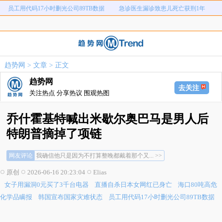
员工用代码17小时删光公司89TB数据
急诊医生漏诊致患儿死亡获刑1年
笔试第一称被第二名花钱劝弃考
泰航拒绝20多名中国乘客登机
两名女店员被炸身亡震动日本
上海雪花膏破产
女子用漏洞0元买了3千台电器
直播自杀日本女网红已身亡
趋势网
>
文章
> 正文
海口80吨高危化学品瞒报
韩国宣布国家灾难状态
趋势网
员工用代码17小时删光公司89TB数据
急诊医生漏诊致患儿死亡获刑1年
去关注
关注热点 分享热议 围观热图
笔试第一称被第二名花钱劝弃考
泰航拒绝20多名中国乘客登机
两名女店员被炸身亡震动日本
上海雪花膏破产
乔什霍基特喊出米歇尔奥巴马是男人后
特朗普摘掉了项链
网友评论
我确信他只是因为不打算整晚都戴着那个又... >>
他难道要戴一整晚吗？那家伙说完话了，所... >>
原创
2026-06-16 20:23:04
Elias
等等，如果这不是真的，她为什么没有因为... >>
女子用漏洞0元买了3千台电器
直播自杀日本女网红已身亡
海口80吨高危
我确信他只是因为不打算整晚都戴着那个又... >>
他难道要戴一整晚吗？那家伙说完话了，所... >>
化学品瞒报
韩国宣布国家灾难状态
员工用代码17小时删光公司89TB数据
等等，如果这不是真的，她为什么没有因为... >>