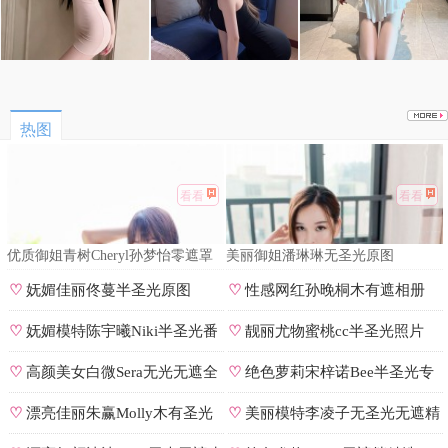
热图
看看
看看
优质御姐青树Cheryl孙梦怡零遮罩
美丽御姐潘琳琳无圣光原图
私拍
♡
妩媚佳丽佟蔓半圣光原图
♡
性感网红孙晚桐木有遮相册
♡
妩媚模特陈宇曦Niki半圣光番
♡
靓丽尤物蜜桃cc半圣光照片
号
♡
高颜美女白微Sera无光无遮全
♡
绝色萝莉宋梓诺Bee半圣光专
集
辑
♡
漂亮佳丽朱赢Molly木有圣光
♡
美丽模特李凌子无圣光无遮精