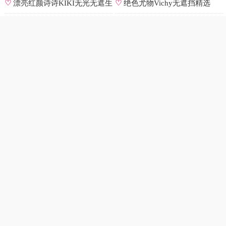
原图
选
♡
漂亮红颜诗诗KIKI无光无遮生
♡
绝色尤物Vichy无遮挡精选
图