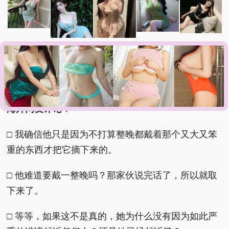
曝理想CEO李想将迎来第六娃
婚外试管丈夫声称离婚5个0不属实
上
海雪花膏破产
员工用代码17小时删光公司89TB数据
两名女店员被炸
身亡震动日本
海外网友评论
：
□ 我确信他只是因为不打算整晚都戴着那个又大又笨
重的东西才把它摘下来的。
□ 他难道要戴一整晚吗？那家伙说完话了，所以就取
下来了。
□ 等等，如果这不是真的，她为什么没有因为如此严