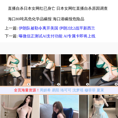
租仓库存放
直播自杀日本女网红已身亡 日本女网红直播自杀原因调查
中
海口80吨高危化学品瞒报 海口港瞒报危险品
上一篇:
伊朗队被勒令离开美国 伊朗2比2战平新西兰
下一篇:
曝微信正测试AI支付功能 AI专属卡即将上线
全页海量资源！
周妍希
易阳
珞可可
沈梦瑶
穆菲菲
夏茉