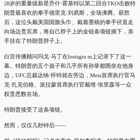
28岁的重量级新星乔什·霍基特以第二回合TKO击败特
朗普最喜欢的拳手德里克·刘易斯，全场沸腾。获胜
后，这位头戴美国国旗头巾、戴着墨镜的拳手径直走
向场边贵宾席，将自己脖子上的金链条项链摘下，亲
手挂在了特朗普脖子上。
白宫传播顾问玛戈·马丁在Instagra m上记录下了这一
幕。特朗普的五个孩子和几乎所有孙辈都围坐在他身
边，UFC总裁达纳·怀特就在旁边，Meta首席执行官马
克·扎克伯格、派拉蒙首席执行官戴维·埃里森等一众
权贵悉数在场。
特朗普接受了这条项链。
然而，仅仅几秒钟后——