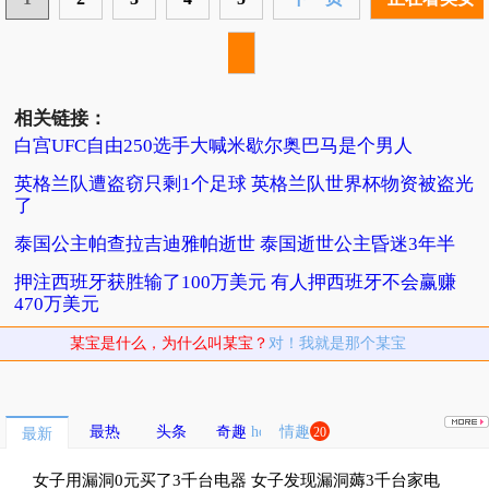
相关链接：
白宫UFC自由250选手大喊米歇尔奥巴马是个男人
英格兰队遭盗窃只剩1个足球 英格兰队世界杯物资被盗光
了
泰国公主帕查拉吉迪雅帕逝世 泰国逝世公主昏迷3年半
押注西班牙获胜输了100万美元 有人押西班牙不会赢赚
470万美元
某宝是什么，为什么叫某宝？
对！我就是那个某宝
最热
头条
奇趣
情趣
20
最新
女子用漏洞0元买了3千台电器 女子发现漏洞薅3千台家电