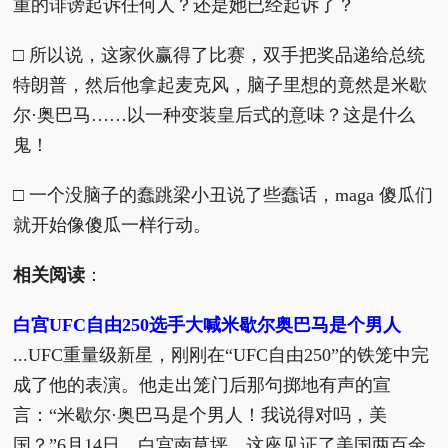
重的诽谤起诉任何人？还是她已经起诉了？
□ 所以说，这家伙赢得了比赛，双手把奖品递给总统
特朗普，然后他拿起麦克风，脑子里想的竟然是米歇
尔·奥巴马……以一种变装皇后式的意味？这是什么
鬼！
□ 一个没脑子的蠢跳梁小丑说了些蠢话，maga 傻瓜们
就开始像傻瓜一样行动。
相关阅读
：
白宫UFC自由250选手大喊米歇尔奥巴马是个男人
...UFC重量级新星，刚刚在“UFC自由250”的铁笼中完
成了他的表演。他走出笼门后那句掷地有声的宣
言：“米歇尔·奥巴马是个男人！我说得对吗，美
国？”6月14日，白宫南草坪。这座见证了美国两百余