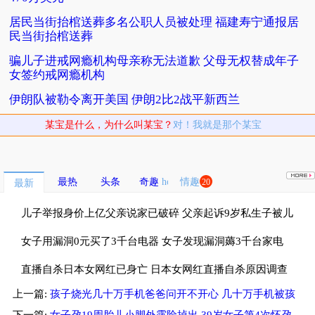
居民当街抬棺送葬多名公职人员被处理 福建寿宁通报居
民当街抬棺送葬
骗儿子进戒网瘾机构母亲称无法道歉 父母无权替成年子
女签约戒网瘾机构
伊朗队被勒令离开美国 伊朗2比2战平新西兰
某宝是什么，为什么叫某宝？
对！我就是那个某宝
最热
头条
奇趣
情趣
20
最新
儿子举报身价上亿父亲说家已破碎 父亲起诉9岁私生子被儿
子斥畜生不如
女子用漏洞0元买了3千台电器 女子发现漏洞薅3千台家电
租仓库存放
直播自杀日本女网红已身亡 日本女网红直播自杀原因调查
上一篇:
孩子烧光几十万手机爸爸问开不开心 几十万手机被孩
中
子烧光爸爸淡定教育
下一篇:
女子孕19周胎儿小脚外露险掉出 39岁女子第4次怀孕