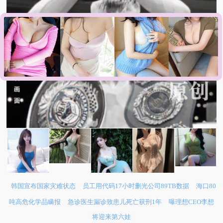
韩国宣布国家灾难状态
员工用代码17小时删光公司89TB数据
海口80
吨高危化学品瞒报
急诊医生漏诊致患儿死亡获刑1年
曝理想CEO李想
将迎来第六娃