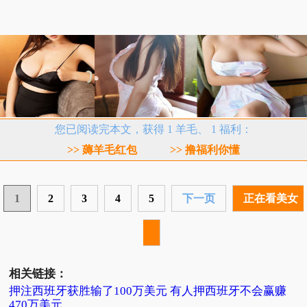
您已阅读完本文，获得 1 羊毛、 1 福利：
>> 薅羊毛红包
>> 撸福利你懂
1
2
3
4
5
下一页
正在看美女
相关链接：
押注西班牙获胜输了100万美元 有人押西班牙不会赢赚
470万美元