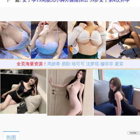
19周胎儿险掉出
全页海量资源！
周妍希
易阳
珞可可
沈梦瑶
穆菲菲
夏茉
热图