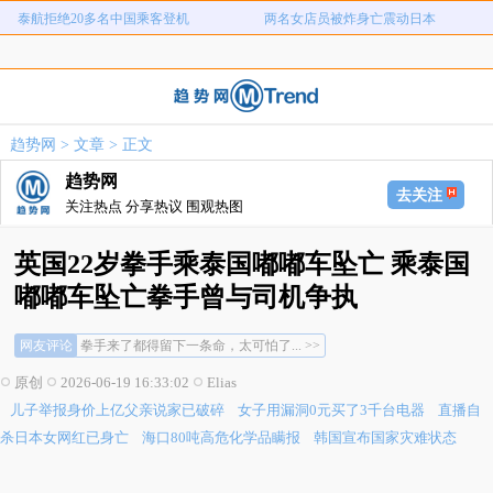
儿子举报身价上亿父亲说家已破碎
女子用漏洞0元买了3千台电器
直播自杀日本女网红已身亡
海口80吨高危化学品瞒报
韩国宣布国家灾难状态
员工用代码17小时删光公司89TB数据
急诊医生漏诊致患儿死亡获刑1年
笔试第一称被第二名花钱劝弃考
趋势网
>
文章
> 正文
泰航拒绝20多名中国乘客登机
两名女店员被炸身亡震动日本
趋势网
去关注
关注热点 分享热议 围观热图
英国22岁拳手乘泰国嘟嘟车坠亡 乘泰国
嘟嘟车坠亡拳手曾与司机争执
这种结局，太沉重太悲凉了... >>
网友评论
拳手来了都得留下一条命，太可怕了... >>
危险交通工具需要胆量和运气... >>
原创
2026-06-19 16:33:02
Elias
这种结局，太沉重太悲凉了... >>
儿子举报身价上亿父亲说家已破碎
女子用漏洞0元买了3千台电器
直播自
拳手来了都得留下一条命，太可怕了... >>
危险交通工具需要胆量和运气... >>
杀日本女网红已身亡
海口80吨高危化学品瞒报
韩国宣布国家灾难状态