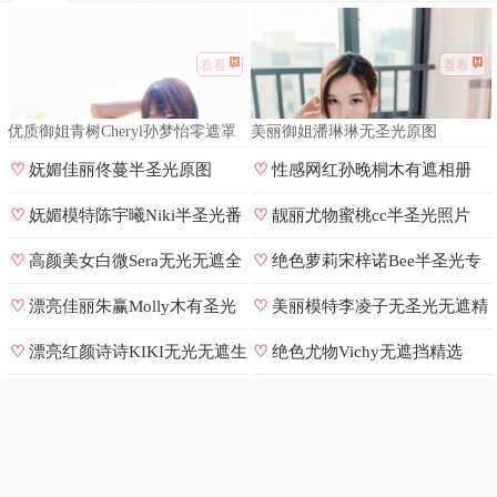
看看
看看
优质御姐青树Cheryl孙梦怡零遮罩
美丽御姐潘琳琳无圣光原图
私拍
♡
妩媚佳丽佟蔓半圣光原图
♡
性感网红孙晚桐木有遮相册
♡
妩媚模特陈宇曦Niki半圣光番
♡
靓丽尤物蜜桃cc半圣光照片
号
♡
高颜美女白微Sera无光无遮全
♡
绝色萝莉宋梓诺Bee半圣光专
集
辑
♡
漂亮佳丽朱赢Molly木有圣光
♡
美丽模特李凌子无圣光无遮精
原图
选
♡
漂亮红颜诗诗KIKI无光无遮生
♡
绝色尤物Vichy无遮挡精选
图