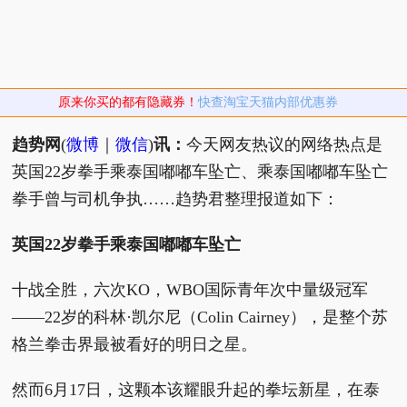
原来你买的都有隐藏券！
快查淘宝天猫内部优惠券
趋势网
(
微博
｜
微信
)
讯：
今天网友热议的网络热点是
英国22岁拳手乘泰国嘟嘟车坠亡、乘泰国嘟嘟车坠亡
拳手曾与司机争执……趋势君整理报道如下：
英国22岁拳手乘泰国嘟嘟车坠亡
十战全胜，六次KO，WBO国际青年次中量级冠军
——22岁的科林·凯尔尼（Colin Cairney），是整个苏
格兰拳击界最被看好的明日之星。
然而6月17日，这颗本该耀眼升起的拳坛新星，在泰