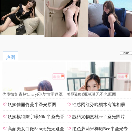
热图
看看
看看
优质御姐青树Cheryl孙梦怡零遮罩
美丽御姐潘琳琳无圣光原图
私拍
♡
妩媚佳丽佟蔓半圣光原图
♡
性感网红孙晚桐木有遮相册
♡
妩媚模特陈宇曦Niki半圣光番
♡
靓丽尤物蜜桃cc半圣光照片
号
♡
高颜美女白微Sera无光无遮全
♡
绝色萝莉宋梓诺Bee半圣光专