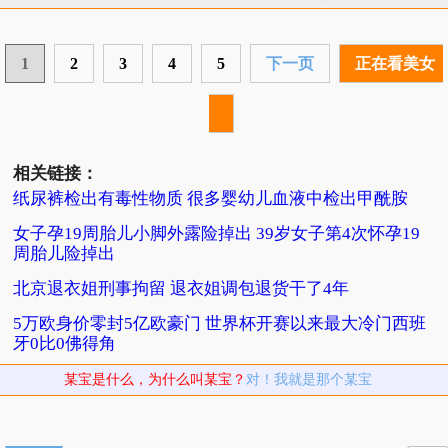
1
2
3
4
5
下一页
正在看美女
相关链接：
纸尿裤检出有毒性物质 很多婴幼儿血液中检出甲酰胺
女子孕19周胎儿小脚外露险掉出 39岁女子第4次怀孕19
周胎儿险掉出
北京退衣姐刑事拘留 退衣姐调包退货干了4年
5万欧身价零封5亿欧豪门 世界杯开赛以来最大冷门西班
牙0比0佛得角
某宝是什么，为什么叫某宝？
对！我就是那个某宝