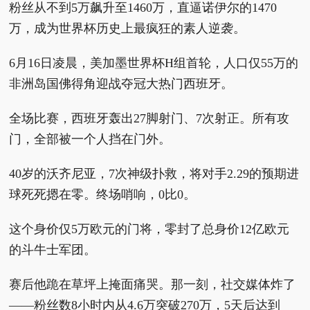
粉丝从不到5万飙升至1460万，直逼诺伊尔的1470
万，成为世界杯历史上最疯狂的素人逆袭。
6月16日凌晨，美加墨世界杯H组首轮，人口仅55万的
非洲岛国佛得角迎战夺冠大热门西班牙。
全场比赛，西班牙轰出27脚射门、7次射正。所有攻
门，全部被一个人挡在门外。
40岁的沃齐尼亚，7次神级扑救，将对手2.29的预期进
球死死摁在零。终场哨响，0比0。
这个身价仅5万欧元的门将，零封了总身价12亿欧元
的斗牛士军团。
赛后他跪在草坪上掩面痛哭。那一刻，社交媒体炸了
——粉丝数8小时内从4.6万突破270万，5天后达到