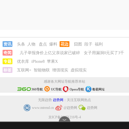
资讯
头条
人物
盘点
爆料
花边
囧图
段子
福利
奇闻
儿子举报身价上亿父亲说家已破碎
女子用漏洞0元买了3千
台电器
专题
优衣库
直播自杀日本女网红已身亡
iPhone8
苹果X
海口80吨高危化学品瞒报
韩
国宣布国家灾难状态
标签
互联网+
智能物联
儿子举报身价上亿父亲说家已破碎
增强现实
虚拟现实
女子用漏
洞0元买了3千台电器
感谢各大网址导航推荐本站
360导航
UC导航
Opera导航
毒霸网址
无限趋势·
趋势网
：关注互联网热点
www.mtrend.cn
@趋势网
趋势网
京ICP备09071216号-4
﹀