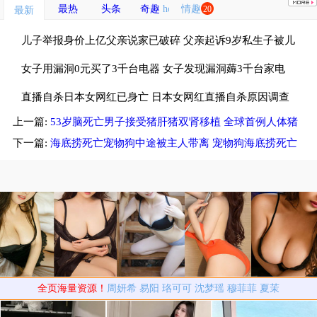
最热
头条
奇趣
情趣
20
最新
儿子举报身价上亿父亲说家已破碎 父亲起诉9岁私生子被儿
子斥畜生不如
女子用漏洞0元买了3千台电器 女子发现漏洞薅3千台家电
租仓库存放
直播自杀日本女网红已身亡 日本女网红直播自杀原因调查
上一篇:
53岁脑死亡男子接受猪肝猪双肾移植 全球首例人体猪
中
肝猪双肾联合移植
下一篇:
海底捞死亡宠物狗中途被主人带离 宠物狗海底捞死亡
室内温度不超27℃
全页海量资源！
周妍希
易阳
珞可可
沈梦瑶
穆菲菲
夏茉