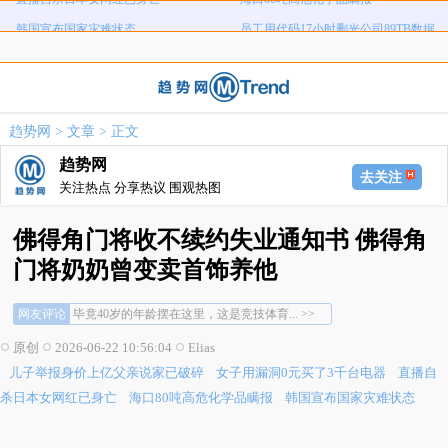
韩国宣布国家灾难状态
员工用代码17小时删光公司89TB数据
急诊医生漏诊致患儿死亡获刑1年
笔试第一称被第二名花钱劝弃考
泰航拒绝20多名中国乘客登机
两名女店员被炸身亡震动日本
儿子举报身价上亿父亲说家已破碎
女子用漏洞0元买了3千台电器
趋势网
>
文章
> 正文
直播自杀日本女网红已身亡
海口80吨高危化学品瞒报
趋势网
韩国宣布国家灾难状态
员工用代码17小时删光公司89TB数据
去关注
关注热点 分享热议 围观热图
急诊医生漏诊致患儿死亡获刑1年
笔试第一称被第二名花钱劝弃考
泰航拒绝20多名中国乘客登机
两名女店员被炸身亡震动日本
佛得角门将收不续约失业通知书 佛得角
门将奶奶曾变卖首饰养他
网友评论
毕竟40岁的年龄摆在这里，这是竞技体育... >>
有流量就不怕没钱，也会有人主动找他合作... >>
原创
2026-06-22 10:56:04
Elias
如果是真的，我看到了资本逻辑，流量不等... >>
儿子举报身价上亿父亲说家已破碎
女子用漏洞0元买了3千台电器
直播自
毕竟40岁的年龄摆在这里，这是竞技体育... >>
有流量就不怕没钱，也会有人主动找他合作... >>
杀日本女网红已身亡
海口80吨高危化学品瞒报
韩国宣布国家灾难状态
如果是真的，我看到了资本逻辑，流量不等... >>