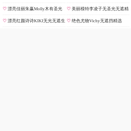
集
辑
♡
漂亮佳丽朱赢Molly木有圣光
♡
美丽模特李凌子无圣光无遮精
原图
选
♡
漂亮红颜诗诗KIKI无光无遮生
♡
绝色尤物Vichy无遮挡精选
图