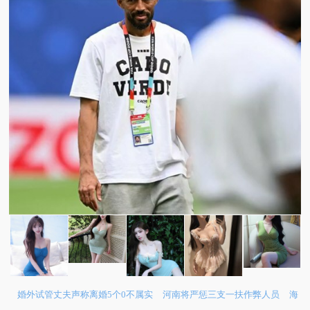
婚外试管丈夫声称离婚5个0不属实
河南将严惩三支一扶作弊人员
海